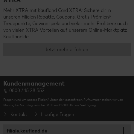
Mehr XTRA mit Kaufland Card XTRA: Sichere dir in
unseren Filialen Rabatte, Coupons, Gratis-Prämienᵖ,
Treuepunkte, Gewinnspiele und vieles mehr. Profitiere auch
von vielen XTRA Vorteilen auf unserem Online-Marktplatz
Kaufland.de
Jetzt mehr erfahren
Kundenmanagement
0800 / 15 28 352
Fragen rund um unsere Filialen? Unter der kostenfreien Rufnummer stehen wir von
Montag bis Samstag zwischen 8:00 und 19:00 Uhr zur Verfügung.
Kontakt
Häufige Fragen
filiale.kaufland.de