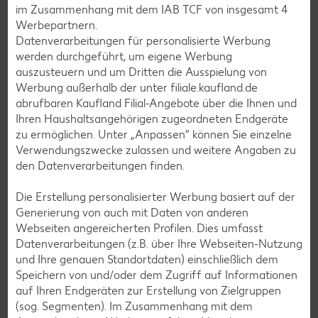
im Zusammenhang mit dem IAB TCF von insgesamt
4
Die Forellen zu dem Endiviensalat und nach
Werbepartnern.
Wunsch mit knusprigem Bauernbrot servieren.
Datenverarbeitungen für personalisierte Werbung
werden durchgeführt, um eigene Werbung
auszusteuern und um Dritten die Ausspielung von
Werbung außerhalb der unter filiale.kaufland.de
Zurück zur Übersicht
abrufbaren Kaufland Filial-Angebote über die Ihnen und
Ihren Haushaltsangehörigen zugeordneten Endgeräte
zu ermöglichen. Unter „Anpassen“ können Sie einzelne
Verwendungszwecke zulassen und weitere Angaben zu
den Datenverarbeitungen finden.
Weitere interessante
Die Erstellung personalisierter Werbung basiert auf der
Generierung von auch mit Daten von anderen
Rezeptkategorien
Webseiten angereicherten Profilen. Dies umfasst
Datenverarbeitungen (z.B. über Ihre Webseiten-Nutzung
und Ihre genauen Standortdaten) einschließlich dem
Speichern von und/oder dem Zugriff auf Informationen
auf Ihren Endgeräten zur Erstellung von Zielgruppen
Burger-Rezepte
(sog. Segmenten). Im Zusammenhang mit dem
Pizza-Rezepte