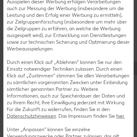
Ausspielen dieser Werbung erfolgen Verarbeitungen
auch zur Messung der Werbung (insbesondere um die
Pasta-Rezepte
Leistung und den Erfolg einer Werbung zu ermitteln),
Sushi-Rezepte
zur Zielgruppenforschung (insbesondere um mehr über
die Zielgruppen zu erfahren, an welche die Werbung
Raclette-Rezepte
ausgespielt wird), zur Entwicklung von Dienstleistungen
Flammkuchen-Rezepte
sowie zur technischen Sicherung und Optimierung dieser
Werbeausspielungen.
Frühstücksrezepte
Durch einen Klick auf „Ablehnen“ können Sie nur den
Einsatz notwendiger Techniken zulassen. Durch einen
Salat-Rezepte
Klick auf „Zustimmen“ stimmen Sie allen Verarbeitungen
Spargel-Rezepte
zu sämtlichen vorgenannten Zwecken unter Einbindung
sämtlicher genannten Partner zu. Weitere
Fleisch-Rezepte
Informationen, auch zur Speicherdauer der Daten und
Fisch-Rezepte
zu Ihrem Recht, Ihre Einwilligung jederzeit mit Wirkung
für die Zukunft zu widerrufen, finden Sie in den
Geflügel-Rezepte
Datenschutzhinweisen
. Das Impressum finden Sie
hier.
Lamm-Rezepte
Unter „Anpassen“ können Sie einzelne
Grill-Rezepte
Verwendungszwecke oder Partner zulassen; das gilt