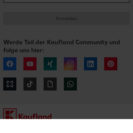
Anmelden
Werde Teil der Kaufland Community und
folge uns hier:
Facebook
YouTube
Xing
Instagram
LinkedIn
Pintere
Kununu
Tiktok
Giphy
WhatsApp
Impressum
Datenschutzhinweise
Cookie-Hinweise