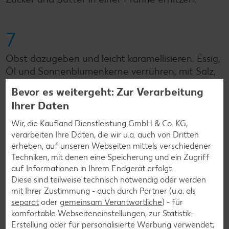
7
Obst dazugeben und leicht karamellisieren. Essig,
Öl und Sonnenblumenkerne verrühren, mit Salz,
Pfeffer, Majoran und Zucker würzen und mit
Bevor es weitergeht: Zur Verarbeitung
Endiviensalat, Radieschen und Obst vorsichtig
Ihrer Daten
vermischen.
Wir, die Kaufland Dienstleistung GmbH & Co. KG,
verarbeiten Ihre Daten, die wir u.a. auch von Dritten
8
erheben, auf unseren Webseiten mittels verschiedener
Techniken, mit denen eine Speicherung und ein Zugriff
Kräuterbutter in Stücke schneiden und auf den
auf Informationen in Ihrem Endgerät erfolgt.
Diese sind teilweise technisch notwendig oder werden
Forellen schmelzen lassen.
mit Ihrer Zustimmung - auch durch Partner (u.a. als
separat
oder
gemeinsam Verantwortliche
) - für
komfortable Webseiteneinstellungen, zur Statistik-
9
Erstellung oder für personalisierte Werbung verwendet;