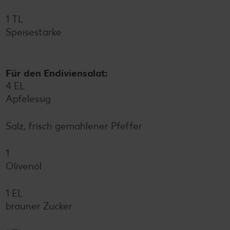
1 TL
Speisestärke
Für den Endiviensalat:
4 EL
Apfelessig
Salz, frisch gemahlener Pfeffer
1
Olivenöl
1 EL
brauner Zucker