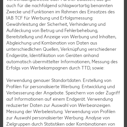
auch für die nachfolgend schlagwortartig benannten
Zwecke und Funktionen im Rahmen des Einsatzes des
Muffin-Rezepte
IAB TCF für Werbung und Erfolgsmessung:
Apfelkuchen-Rezepte
Gewährleistung der Sicherheit, Verhinderung und
Aufdeckung von Betrug und Fehlerbehebung,
Schokokuchen-Rezepte
Bereitstellung und Anzeige von Werbung und Inhalten,
Torten-Rezepte
Abgleichung und Kombination von Daten aus
unterschiedlichen Quellen, Verknüpfung verschiedener
Eis-Rezepte
Endgeräte, Identifikation von Geräten anhand
Pfannkuchen-Rezepte
automatisch übermittelter Informationen, Messung des
Erfolgs von Werbekampagnen durch TTD, sowie:
Plätzchen-Rezepte
Verwendung genauer Standortdaten. Erstellung von
Profilen für personalisierte Werbung. Entwicklung und
Smoothie-Rezepte
Verbesserung der Angebote. Speichern von oder Zugriff
Bowle-Rezepte
auf Informationen auf einem Endgerät. Verwendung
reduzierter Daten zur Auswahl von Werbeanzeigen.
Cocktail-Rezepte
Messung der Werbeleistung. Verwendung von Profilen
Avocado-Rezepte
zur Auswahl personalisierter Werbung. Analyse von
Zielgruppen durch Statistiken oder Kombinationen von
Erdbeer-Rezepte