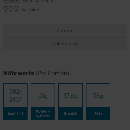
Bis zu 60 Minuten
Raffiniert
Zutaten
Zubereitung
Nährwerte
(Pro Portion)
582/​
21
g
37.6
g
38
g
2437
Kohlen-
kcal / kJ
Eiweiß
Fett
hydrate