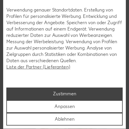
Glutenfreie Rezepte
Verwendung genauer Standortdaten. Erstellung von
Profilen für personalisierte Werbung. Entwicklung und
Wer auf Gluten verzichtet, muss nicht automatisch auf
Verbesserung der Angebote. Speichern von oder Zugriff
Vielfalt und Geschmack verzichten. Ob süß oder herzhaft –
auf Informationen auf einem Endgerät. Verwendung
mit unseren glutenfreien Rezepten zauberst du dir Gerichte,
reduzierter Daten zur Auswahl von Werbeanzeigen.
die nicht nur verträglich, sondern auch richtig lecker sind.
Messung der Werbeleistung. Verwendung von Profilen
zur Auswahl personalisierter Werbung. Analyse von
Rezepte entdecken
Zielgruppen durch Statistiken oder Kombinationen von
Daten aus verschiedenen Quellen.
Liste der Partner (Lieferanten)
Zustimmen
Anpassen
Ablehnen