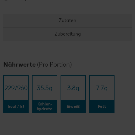
Zutaten
Zubereitung
Nährwerte
(Pro Portion)
229/​960
35.5
g
3.8
g
7.7
g
Kohlen-
kcal / kJ
Eiweiß
Fett
hydrate