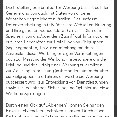
Apfelkuchen-Rezepte
Die Erstellung personalisierter Werbung basiert auf der
Generierung von auch mit Daten von anderen
Schokokuchen-Rezepte
Webseiten angereicherten Profilen. Dies umfasst
Torten-Rezepte
Datenverarbeitungen (z.B. über Ihre Webseiten-Nutzung
und Ihre genauen Standortdaten) einschließlich dem
Eis-Rezepte
Speichern von und/oder dem Zugriff auf Informationen
Pfannkuchen-Rezepte
auf Ihren Endgeräten zur Erstellung von Zielgruppen
(sog. Segmenten). Im Zusammenhang mit dem
Plätzchen-Rezepte
Ausspielen dieser Werbung erfolgen Verarbeitungen
auch zur Messung der Werbung (insbesondere um die
Leistung und den Erfolg einer Werbung zu ermitteln),
Smoothie-Rezepte
zur Zielgruppenforschung (insbesondere um mehr über
Bowle-Rezepte
die Zielgruppen zu erfahren, an welche die Werbung
ausgespielt wird), zur Entwicklung von Dienstleistungen
Cocktail-Rezepte
sowie zur technischen Sicherung und Optimierung dieser
Avocado-Rezepte
Werbeausspielungen.
Erdbeer-Rezepte
Durch einen Klick auf „Ablehnen“ können Sie nur den
Blaubeer-Rezepte
Einsatz notwendiger Techniken zulassen. Durch einen
Klick auf „Zustimmen“ stimmen Sie allen Verarbeitungen