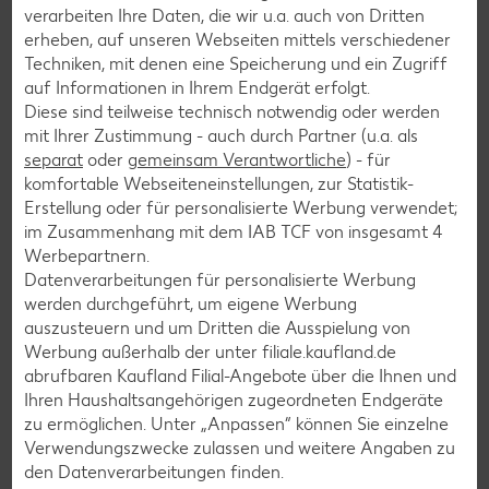
Sushi-Rezepte
verarbeiten Ihre Daten, die wir u.a. auch von Dritten
erheben, auf unseren Webseiten mittels verschiedener
Raclette-Rezepte
Techniken, mit denen eine Speicherung und ein Zugriff
Flammkuchen-Rezepte
auf Informationen in Ihrem Endgerät erfolgt.
Diese sind teilweise technisch notwendig oder werden
Frühstücksrezepte
mit Ihrer Zustimmung - auch durch Partner (u.a. als
separat
oder
gemeinsam Verantwortliche
) - für
komfortable Webseiteneinstellungen, zur Statistik-
Salat-Rezepte
Erstellung oder für personalisierte Werbung verwendet;
Spargel-Rezepte
im Zusammenhang mit dem IAB TCF von insgesamt
4
Werbepartnern.
Fleisch-Rezepte
Datenverarbeitungen für personalisierte Werbung
Fisch-Rezepte
werden durchgeführt, um eigene Werbung
auszusteuern und um Dritten die Ausspielung von
Geflügel-Rezepte
Werbung außerhalb der unter filiale.kaufland.de
Lamm-Rezepte
abrufbaren Kaufland Filial-Angebote über die Ihnen und
Ihren Haushaltsangehörigen zugeordneten Endgeräte
Grill-Rezepte
zu ermöglichen. Unter „Anpassen“ können Sie einzelne
Verwendungszwecke zulassen und weitere Angaben zu
den Datenverarbeitungen finden.
Muffin-Rezepte