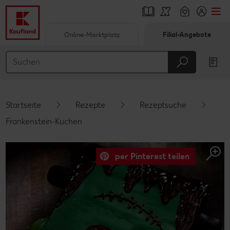
Online-Marktplatz
Filial-Angebote
Springe zu
Hauptinhalt
Footer
Startseite
Rezepte
Rezeptsuche
Schwebender Seitenbereich
Frankenstein-Kuchen
per Pinterest teilen