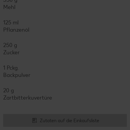
Mehl
125 ml
Pflanzenöl
250 g
Zucker
1 Pckg.
Backpulver
20 g
Zartbitterkuvertüre
Zutaten auf die Einkaufsliste