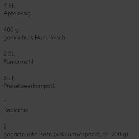
4 EL
Apfelessig
400 g
gemischtes Hackfleisch
2 EL
Paniermehl
5 EL
Preiselbeerkompott
1
Radicchio
2
gegarte rote Bete (vakuumverpackt, ca. 200 g)