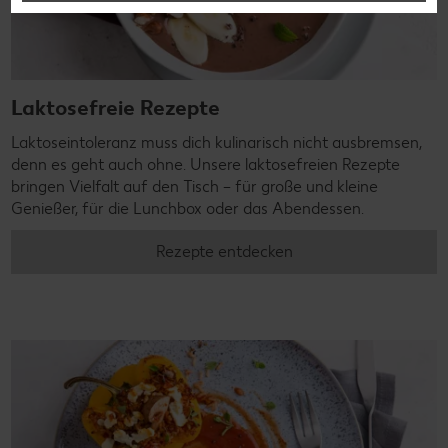
Laktosefreie Rezepte
Laktoseintoleranz muss dich kulinarisch nicht ausbremsen,
denn es geht auch ohne. Unsere laktosefreien Rezepte
bringen Vielfalt auf den Tisch – für große und kleine
Genießer, für die Lunchbox oder das Abendessen.
Rezepte entdecken