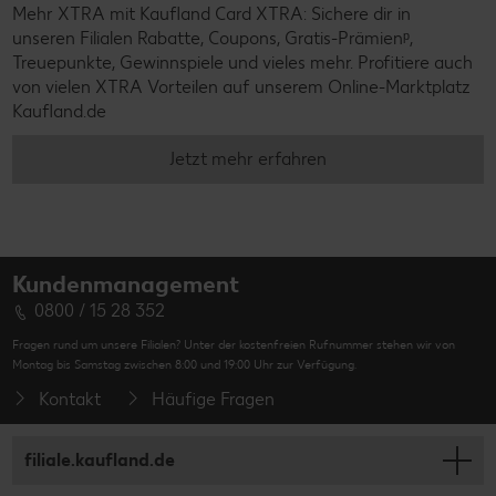
Mehr XTRA mit Kaufland Card XTRA: Sichere dir in
unseren Filialen Rabatte, Coupons, Gratis-Prämienᵖ,
Treuepunkte, Gewinnspiele und vieles mehr. Profitiere auch
von vielen XTRA Vorteilen auf unserem Online-Marktplatz
Kaufland.de
Jetzt mehr erfahren
Kundenmanagement
0800 / 15 28 352
Fragen rund um unsere Filialen? Unter der kostenfreien Rufnummer stehen wir von
Montag bis Samstag zwischen 8:00 und 19:00 Uhr zur Verfügung.
Kontakt
Häufige Fragen
filiale.kaufland.de