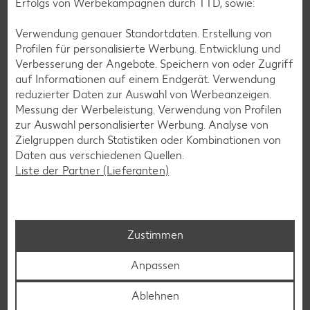
Erfolgs von Werbekampagnen durch TTD, sowie:
Verwendung genauer Standortdaten. Erstellung von
Glutenfreie Rezepte
Profilen für personalisierte Werbung. Entwicklung und
Wer auf Gluten verzichtet, muss nicht automatisch auf
Verbesserung der Angebote. Speichern von oder Zugriff
Vielfalt und Geschmack verzichten. Ob süß oder herzhaft –
auf Informationen auf einem Endgerät. Verwendung
mit unseren glutenfreien Rezepten zauberst du dir Gerichte,
reduzierter Daten zur Auswahl von Werbeanzeigen.
die nicht nur verträglich, sondern auch richtig lecker sind.
Messung der Werbeleistung. Verwendung von Profilen
zur Auswahl personalisierter Werbung. Analyse von
Rezepte entdecken
Zielgruppen durch Statistiken oder Kombinationen von
Daten aus verschiedenen Quellen.
Liste der Partner (Lieferanten)
Zustimmen
Anpassen
Ablehnen