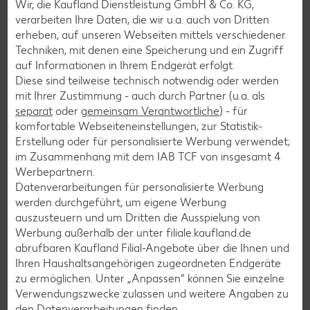
Wir, die Kaufland Dienstleistung GmbH & Co. KG,
Pasta-Rezepte
verarbeiten Ihre Daten, die wir u.a. auch von Dritten
Sushi-Rezepte
erheben, auf unseren Webseiten mittels verschiedener
Techniken, mit denen eine Speicherung und ein Zugriff
Raclette-Rezepte
auf Informationen in Ihrem Endgerät erfolgt.
Flammkuchen-Rezepte
Diese sind teilweise technisch notwendig oder werden
mit Ihrer Zustimmung - auch durch Partner (u.a. als
Frühstücksrezepte
separat
oder
gemeinsam Verantwortliche
) - für
komfortable Webseiteneinstellungen, zur Statistik-
Erstellung oder für personalisierte Werbung verwendet;
Salat-Rezepte
im Zusammenhang mit dem IAB TCF von insgesamt
4
Spargel-Rezepte
Werbepartnern.
Datenverarbeitungen für personalisierte Werbung
Fleisch-Rezepte
werden durchgeführt, um eigene Werbung
Fisch-Rezepte
auszusteuern und um Dritten die Ausspielung von
Werbung außerhalb der unter filiale.kaufland.de
Geflügel-Rezepte
abrufbaren Kaufland Filial-Angebote über die Ihnen und
Lamm-Rezepte
Ihren Haushaltsangehörigen zugeordneten Endgeräte
zu ermöglichen. Unter „Anpassen“ können Sie einzelne
Grill-Rezepte
Verwendungszwecke zulassen und weitere Angaben zu
den Datenverarbeitungen finden.