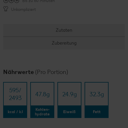
Bis zu 60 Minuten
Unkompliziert
Zutaten
Zubereitung
Nährwerte
(Pro Portion)
595/​
47.8
g
24.9
g
32.3
g
2493
Kohlen-
kcal / kJ
Eiweiß
Fett
hydrate