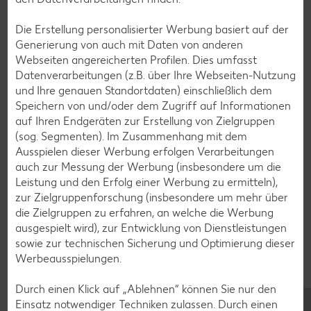
Muffin-Rezepte
Die Erstellung personalisierter Werbung basiert auf der
Apfelkuchen-Rezepte
Generierung von auch mit Daten von anderen
Webseiten angereicherten Profilen. Dies umfasst
Schokokuchen-Rezepte
Datenverarbeitungen (z.B. über Ihre Webseiten-Nutzung
Torten-Rezepte
und Ihre genauen Standortdaten) einschließlich dem
Speichern von und/oder dem Zugriff auf Informationen
Eis-Rezepte
auf Ihren Endgeräten zur Erstellung von Zielgruppen
Pfannkuchen-Rezepte
(sog. Segmenten). Im Zusammenhang mit dem
Ausspielen dieser Werbung erfolgen Verarbeitungen
Plätzchen-Rezepte
auch zur Messung der Werbung (insbesondere um die
Leistung und den Erfolg einer Werbung zu ermitteln),
zur Zielgruppenforschung (insbesondere um mehr über
Smoothie-Rezepte
die Zielgruppen zu erfahren, an welche die Werbung
Bowle-Rezepte
ausgespielt wird), zur Entwicklung von Dienstleistungen
sowie zur technischen Sicherung und Optimierung dieser
Cocktail-Rezepte
Werbeausspielungen.
Avocado-Rezepte
Durch einen Klick auf „Ablehnen“ können Sie nur den
Erdbeer-Rezepte
Einsatz notwendiger Techniken zulassen. Durch einen