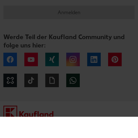
Anmelden
Werde Teil der Kaufland Community und
folge uns hier:
Facebook
YouTube
Xing
Instagram
LinkedIn
Pintere
Kununu
Tiktok
Giphy
WhatsApp
Impressum
Datenschutzhinweise
Cookie-Hinweise
Barrierefreiheitserklärung