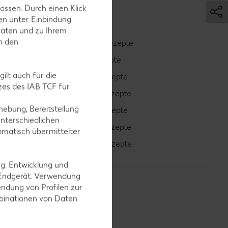
assen. Durch einen Klick
en unter Einbindung
Daten und zu Ihrem
in den
Smoothie-Rezepte
Bowle-Rezepte
ilt auch für die
Cocktail-Rezepte
es des IAB TCF für
Avocado-Rezepte
ebung, Bereitstellung
Erdbeer-Rezepte
nterschiedlichen
Blaubeer-Rezepte
omatisch übermittelter
Bananen-Rezepte
ng. Entwicklung und
 Endgerät. Verwendung
ndung von Profilen zur
mbinationen von Daten