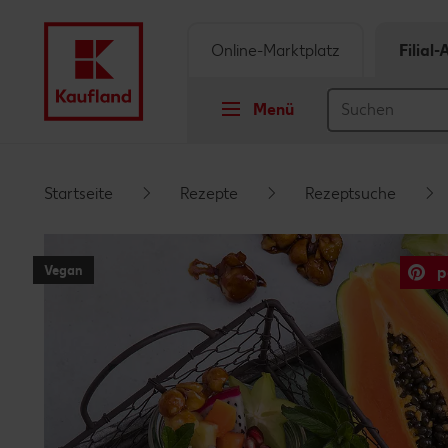
Online-Marktplatz
Filial
Menü
Springe zu
Startseite
Rezepte
Rezeptsuche
Hauptinhalt
Vegan
p
Footer
Schwebender Seitenbereich