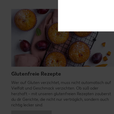
Glutenfreie Rezepte
Wer auf Gluten verzichtet, muss nicht automatisch auf
Vielfalt und Geschmack verzichten. Ob süß oder
herzhaft – mit unseren glutenfreien Rezepten zauberst
du dir Gerichte, die nicht nur verträglich, sondern auch
richtig lecker sind.