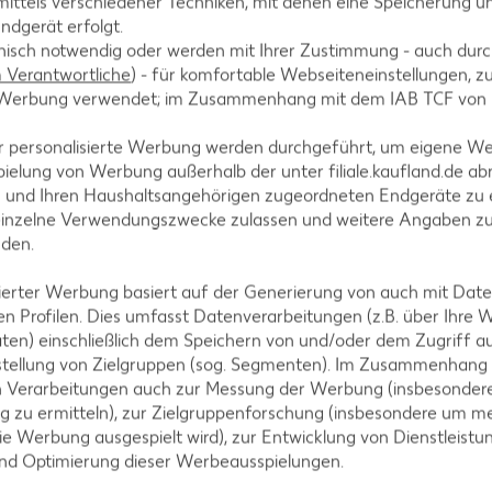
ittels verschiedener Techniken, mit denen eine Speicherung un
ndgerät erfolgt.
ke schneiden. Öl, Honig und Melisse oder Minze ver
hnisch notwendig oder werden mit Ihrer Zustimmung - auch durch
Verantwortliche
) - für komfortable Webseiteneinstellungen, zur
te Werbung verwendet; im Zusammenhang mit dem IAB TCF von
r personalisierte Werbung werden durchgeführt, um eigene W
ielung von Werbung außerhalb der unter filiale.kaufland.de abr
n und Ihren Haushaltsangehörigen zugeordneten Endgeräte zu 
ive Gläser füllen und mit karamellisierten Nüssen ga
einzelne Verwendungszwecke zulassen und weitere Angaben z
nden.
isierter Werbung basiert auf der Generierung von auch mit Dat
n Profilen. Dies umfasst Datenverarbeitungen (z.B. über Ihre
ten) einschließlich dem Speichern von und/oder dem Zugriff a
stellung von Zielgruppen (sog. Segmenten). Im Zusammenhang
n Verarbeitungen auch zur Messung der Werbung (insbesondere
g zu ermitteln), zur Zielgruppenforschung (insbesondere um me
ie Werbung ausgespielt wird), zur Entwicklung von Dienstleistu
und Optimierung dieser Werbeausspielungen.
tegorien