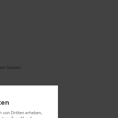
en lassen.
garen.
ten
ch von Dritten erheben,