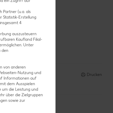
d ein Zugriff auf
rühren und
 Partner (u.a. als
 Statistik-Erstellung
 insgesamt
4
erbung auszusteuern
ufbaren Kaufland Filial-
ermöglichen. Unter
rniert
u den
en von anderen
 Webseiten-Nutzung und
Drucken
uf Informationen auf
 mit dem Ausspielen
 um die Leistung und
hr über die Zielgruppen
ngen sowie zur