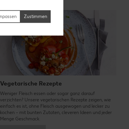
npassen
Zustimmen
Vegetarische Rezepte
Weniger Fleisch essen oder sogar ganz darauf
verzichten? Unsere vegetarischen Rezepte zeigen, wie
einfach es ist, ohne Fleisch ausgewogen und lecker zu
kochen – mit bunten Zutaten, cleveren Ideen und jeder
Menge Geschmack.