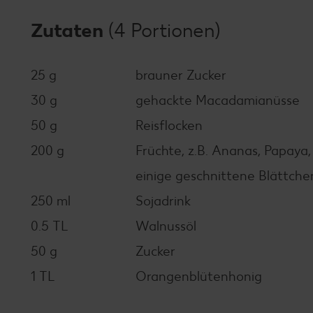
Zutaten
(4 Portionen)
25 g
brauner Zucker
30 g
gehackte Macadamianüsse
50 g
Reisflocken
200 g
Früchte, z.B. Ananas, Papaya,
einige geschnittene Blättche
250 ml
Sojadrink
0.5 TL
Walnussöl
50 g
Zucker
1 TL
Orangenblütenhonig