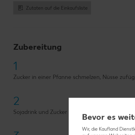
Zutaten auf die Einkaufsliste
Zubereitung
1
Zucker in einer Pfanne schmelzen, Nüsse zufüge
2
Sojadrink und Zucker aufkochen, Reisflocken 
Bevor es weit
Wir, die Kaufland Dienst