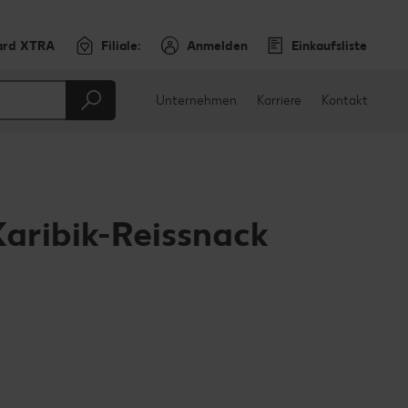
ard XTRA
Filiale:
Anmelden
Einkaufsliste
Unternehmen
Karriere
Kontakt
Karibik-Reissnack
en
teilen
sApp teilen