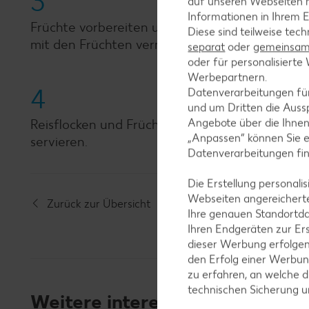
3
auf unseren Webseiten m
Informationen in Ihrem E
Früchte vorbereiten und in mundgerechte Stüc
Diese sind teilweise tec
mit den Früchten vermischen.
separat
oder
gemeinsam 
oder für personalisier
Werbepartnern.
4
Datenverarbeitungen fü
und um Dritten die Aussp
Angebote über die Ihne
Reisflocken und Früchte schichtweise in dekorat
„Anpassen“ können Sie 
servieren.
Datenverarbeitungen fi
Die Erstellung personal
Webseiten angereicherte
Zurück zur Übersicht
Ihre genauen Standortda
Ihren Endgeräten zur Er
dieser Werbung erfolge
den Erfolg einer Werbun
zu erfahren, an welche d
technischen Sicherung 
Weitere interessante Rezeptka