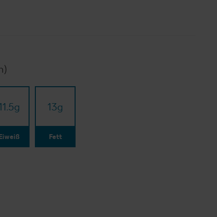
n)
11.5
g
13
g
Eiweiß
Fett