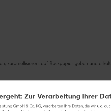
n, karamellisieren, auf Backpapier geben und erkalt
einstreuen, aufkochen und nach Packungsanweisung 
ergeht: Zur Verarbeitung Ihrer Da
leistung GmbH & Co. KG, verarbeiten Ihre Daten, die wir u.a. au