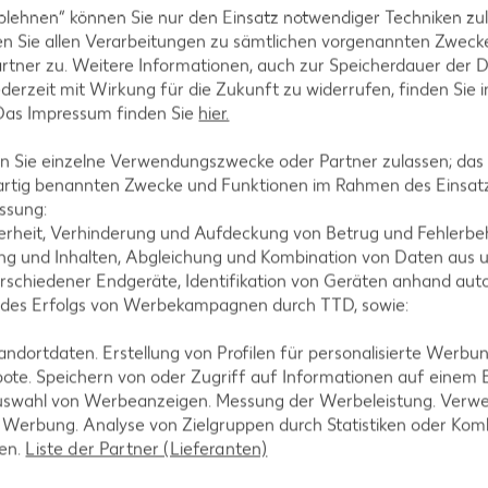
blehnen“ können Sie nur den Einsatz notwendiger Techniken zul
n Sie allen Verarbeitungen zu sämtlichen vorgenannten Zweck
rtner zu. Weitere Informationen, auch zur Speicherdauer der 
jederzeit mit Wirkung für die Zukunft zu widerrufen, finden Sie 
ezepte
Muffin-Rezepte
 Das Impressum finden Sie
hier.
-Rezepte
Apfelkuchen-Rezepte
 Sie einzelne Verwendungszwecke oder Partner zulassen; das g
Rezepte
Schokokuchen-Rezepte
artig benannten Zwecke und Funktionen im Rahmen des Einsatz
ezepte
Torten-Rezepte
ssung:
erheit, Verhinderung und Aufdeckung von Betrug und Fehlerbeh
l-Rezepte
Eis-Rezepte
g und Inhalten, Abgleichung und Kombination von Daten aus u
ezepte
Pfannkuchen-Rezepte
rschiedener Endgeräte, Identifikation von Geräten anhand aut
 des Erfolgs von Werbekampagnen durch TTD, sowie:
zepte
Plätzchen-Rezepte
dortdaten. Erstellung von Profilen für personalisierte Werbu
ote. Speichern von oder Zugriff auf Informationen auf einem
uswahl von Werbeanzeigen. Messung der Werbeleistung. Verwe
r Werbung. Analyse von Zielgruppen durch Statistiken oder Ko
len.
Liste der Partner (Lieferanten)