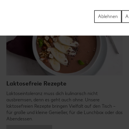
Ablehnen
A
Laktosefreie Rezepte
Laktoseintoleranz muss dich kulinarisch nicht
ausbremsen, denn es geht auch ohne. Unsere
laktosefreien Rezepte bringen Vielfalt auf den Tisch –
für große und kleine Genießer, für die Lunchbox oder das
Abendessen.