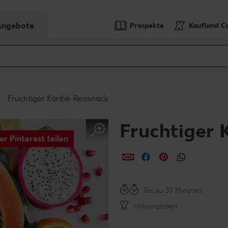
-Angebote
Prospekte
Kaufland C
Fruchtiger Karibik-Reissnack
Fruchtiger 
er Pinterest teilen
per E-Mail teilen
per Facebook teil
per Pinterest 
per What
Bis zu 30 Minuten
Unkompliziert