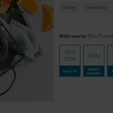
Zutaten
Zubereitung
Nährwerte
(Pro Portio
300/​
33.8
g
1254
Kohlen-
kcal / kJ
hydrate