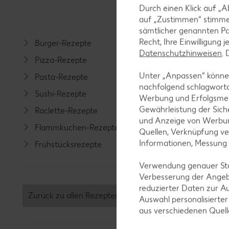
Durch einen Klick auf „A
auf „Zustimmen“ stimme
sämtlicher genannten Pa
Recht, Ihre Einwilligung 
Burger-Rezepte
Salat-R
Datenschutzhinweisen
.
Pizza-Rezepte
Spargel
Unter „Anpassen“ können
Pasta-Rezepte
Fleisch-
nachfolgend schlagwort
Sushi-Rezepte
Fisch-R
Werbung und Erfolgsme
Gewährleistung der Sich
Raclette-Rezepte
Geflüge
und Anzeige von Werbun
Flammkuchen-Rezepte
Lamm-R
Quellen, Verknüpfung ve
Informationen, Messung
Frühstücksrezepte
Grill-Re
Verwendung genauer Stan
Verbesserung der Angeb
reduzierter Daten zur A
Zurück zu allen Rezepten
Auswahl personalisierte
aus verschiedenen Quel