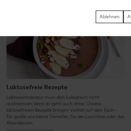
Ablehnen
A
Laktosefreie Rezepte
Laktoseintoleranz muss dich kulinarisch nicht
ausbremsen, denn es geht auch ohne. Unsere
laktosefreien Rezepte bringen Vielfalt auf den Tisch –
für große und kleine Genießer, für die Lunchbox oder das
Abendessen.