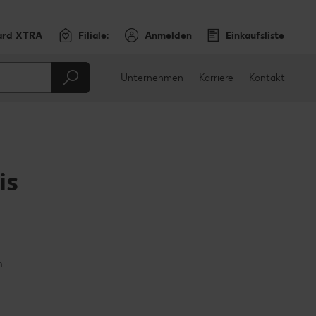
ard XTRA
Filiale:
Anmelden
Einkaufsliste
Unternehmen
Karriere
Kontakt
is
en
teilen
sApp teilen
n