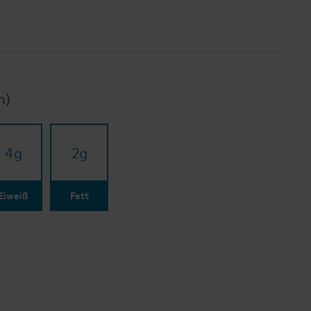
n)
4
g
2
g
Eiweiß
Fett