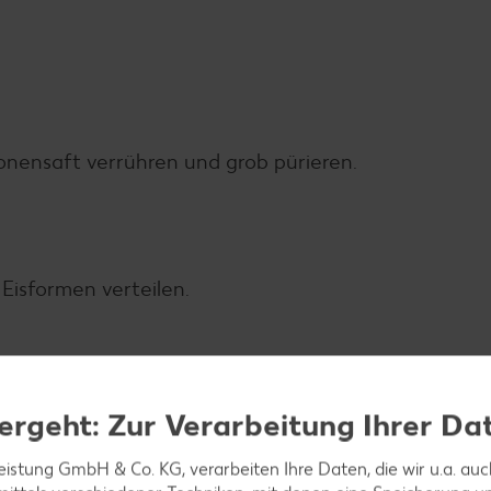
onensaft verrühren und grob pürieren.
 Eisformen verteilen.
ie Kiwis füllen.
ergeht: Zur Verarbeitung Ihrer Da
leistung GmbH & Co. KG, verarbeiten Ihre Daten, die wir u.a. au