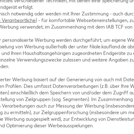
ittels verschiedener Techniken, mit denen eine Speicherung un
ndgerät erfolgt.
nterrühren. Formen ein paar Mal auf den Tisch klop
hnisch notwendig oder werden mit Ihrer Zustimmung - auch durch
Verantwortliche
) - für komfortable Webseiteneinstellungen, zur
te Werbung verwendet; im Zusammenhang mit dem IAB TCF von
r personalisierte Werbung werden durchgeführt, um eigene W
ielung von Werbung außerhalb der unter filiale.kaufland.de abr
n und Ihren Haushaltsangehörigen zugeordneten Endgeräte zu 
eren. Zum Servieren Frühstückseis kurz in warmes Was
einzelne Verwendungszwecke zulassen und weitere Angaben z
sli bestreuen.
nden.
isierter Werbung basiert auf der Generierung von auch mit Dat
n Profilen. Dies umfasst Datenverarbeitungen (z.B. über Ihre
ten) einschließlich dem Speichern von und/oder dem Zugriff a
stellung von Zielgruppen (sog. Segmenten). Im Zusammenhang
n Verarbeitungen auch zur Messung der Werbung (insbesondere
g zu ermitteln), zur Zielgruppenforschung (insbesondere um me
ie Werbung ausgespielt wird), zur Entwicklung von Dienstleistu
und Optimierung dieser Werbeausspielungen.
tegorien