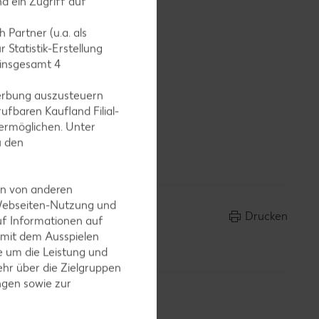
d ein Zugriff auf
fen,
 Partner (u.a. als
 Statistik-Erstellung
 insgesamt
4
erbung auszusteuern
ufbaren Kaufland Filial-
ermöglichen. Unter
ser
u den
en von anderen
 Webseiten-Nutzung und
Drucken
uf Informationen auf
 mit dem Ausspielen
 um die Leistung und
hr über die Zielgruppen
ngen sowie zur