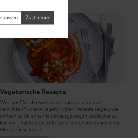
npassen
Zustimmen
Vegetarische Rezepte
Weniger Fleisch essen oder sogar ganz darauf
verzichten? Unsere vegetarischen Rezepte zeigen, wie
einfach es ist, ohne Fleisch ausgewogen und lecker zu
kochen – mit bunten Zutaten, cleveren Ideen und jeder
Menge Geschmack.