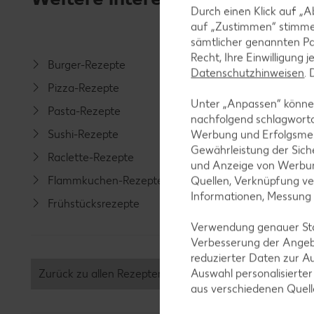
Durch einen Klick auf „A
auf „Zustimmen“ stimme
sämtlicher genannten Pa
Recht, Ihre Einwilligung 
Burger-Rezepte
Salat-R
Datenschutzhinweisen
.
Pizza-Rezepte
Spargel
Unter „Anpassen“ können
Pasta-Rezepte
Fleisch-
nachfolgend schlagwort
Sushi-Rezepte
Fisch-R
Werbung und Erfolgsme
Gewährleistung der Sich
Raclette-Rezepte
Geflüge
und Anzeige von Werbun
Flammkuchen-Rezepte
Lamm-R
Quellen, Verknüpfung ve
Informationen, Messung
Frühstücksrezepte
Grill-Re
Verwendung genauer Stan
Verbesserung der Angeb
reduzierter Daten zur A
Auswahl personalisierte
Zurück zu allen Rezepten
aus verschiedenen Quel