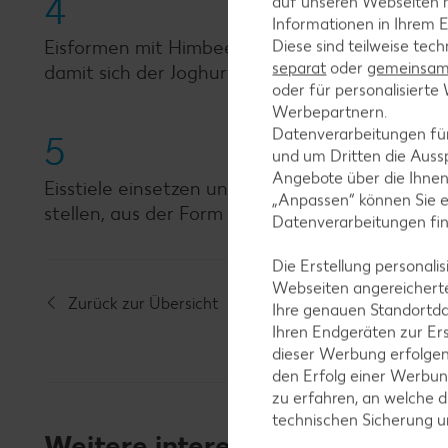
4
auf unseren Webseiten m
Informationen in Ihrem E
Eisformen mit Himbeeren auffüllen und etwas u
Diese sind teilweise tec
separat
oder
gemeinsam 
damit sich der Joghurt gut verteilt.
oder für personalisier
Werbepartnern.
Datenverarbeitungen fü
5
und um Dritten die Aussp
Angebote über die Ihne
Eisstiele einsetzen und 4 bis 5 Stunden einfri
„Anpassen“ können Sie 
stellen, aus der Form lösen und mit Granola-Mü
Datenverarbeitungen fi
Die Erstellung personal
Webseiten angereicherte
Zurück zur Übersicht
Ihre genauen Standortda
Ihren Endgeräten zur Er
dieser Werbung erfolge
den Erfolg einer Werbun
zu erfahren, an welche d
technischen Sicherung 
Weitere interessante Rezeptka