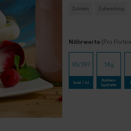
Zutaten
Zubereitung
Nährwerte
(Pro Portio
95/​397
14
g
Kohlen-
kcal / kJ
hydrate