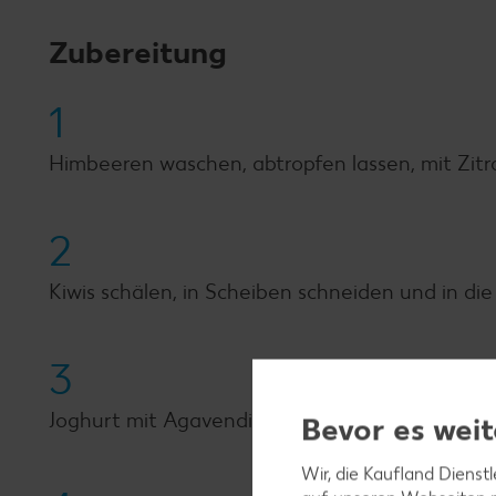
Zubereitung
1
Himbeeren waschen, abtropfen lassen, mit Zitr
2
Kiwis schälen, in Scheiben schneiden und in die
3
Joghurt mit Agavendicksaft verrühren und auf d
Bevor es weit
Wir, die Kaufland Dienst