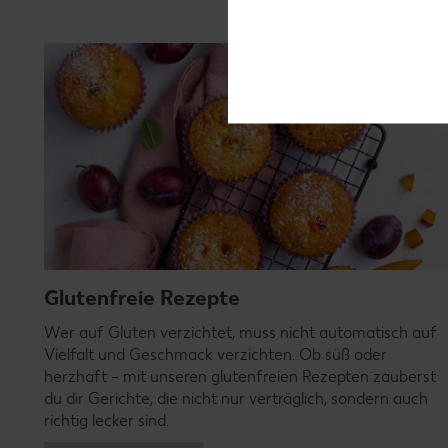
Glutenfreie Rezepte
Wer auf Gluten verzichtet, muss nicht automatisch auf
Vielfalt und Geschmack verzichten. Ob süß oder
herzhaft – mit unseren glutenfreien Rezepten zauberst
du dir Gerichte, die nicht nur verträglich, sondern auch
richtig lecker sind.