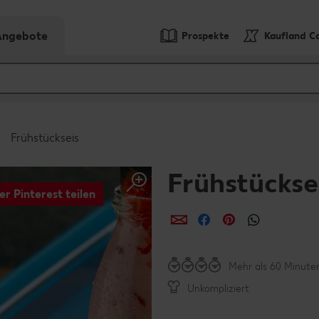
-Angebote
Prospekte
Kaufland C
Frühstückseis
Frühstückse
er Pinterest teilen
per E-Mail teilen
per Facebook teil
per Pinterest 
per What
Mehr als 60 Minute
Unkompliziert