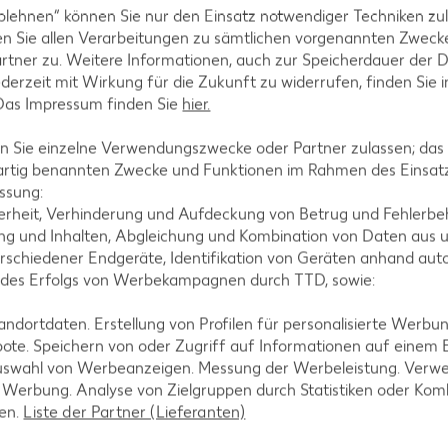
blehnen“ können Sie nur den Einsatz notwendiger Techniken zul
n Sie allen Verarbeitungen zu sämtlichen vorgenannten Zweck
rtner zu. Weitere Informationen, auch zur Speicherdauer der 
jederzeit mit Wirkung für die Zukunft zu widerrufen, finden Sie 
ezepte
Muffin-Rezepte
 Das Impressum finden Sie
hier.
-Rezepte
Apfelkuchen-Rezepte
 Sie einzelne Verwendungszwecke oder Partner zulassen; das g
Rezepte
Schokokuchen-Rezepte
artig benannten Zwecke und Funktionen im Rahmen des Einsatz
ezepte
Torten-Rezepte
ssung:
erheit, Verhinderung und Aufdeckung von Betrug und Fehlerbeh
l-Rezepte
Eis-Rezepte
g und Inhalten, Abgleichung und Kombination von Daten aus u
ezepte
Pfannkuchen-Rezepte
rschiedener Endgeräte, Identifikation von Geräten anhand aut
 des Erfolgs von Werbekampagnen durch TTD, sowie:
zepte
Plätzchen-Rezepte
dortdaten. Erstellung von Profilen für personalisierte Werbu
ote. Speichern von oder Zugriff auf Informationen auf einem
uswahl von Werbeanzeigen. Messung der Werbeleistung. Verwe
r Werbung. Analyse von Zielgruppen durch Statistiken oder Ko
len.
Liste der Partner (Lieferanten)