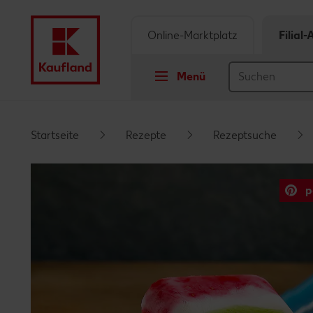
Online-Marktplatz
Filial
Menü
Springe zu
Startseite
Rezepte
Rezeptsuche
Hauptinhalt
p
Footer
Schwebender Seitenbereich