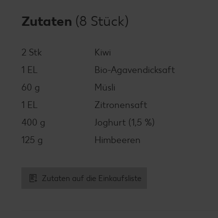
Zutaten
(8 Stück)
2 Stk
Kiwi
1 EL
Bio-Agavendicksaft
60 g
Müsli
1 EL
Zitronensaft
400 g
Joghurt (1,5 %)
125 g
Himbeeren
Zutaten auf die Einkaufsliste