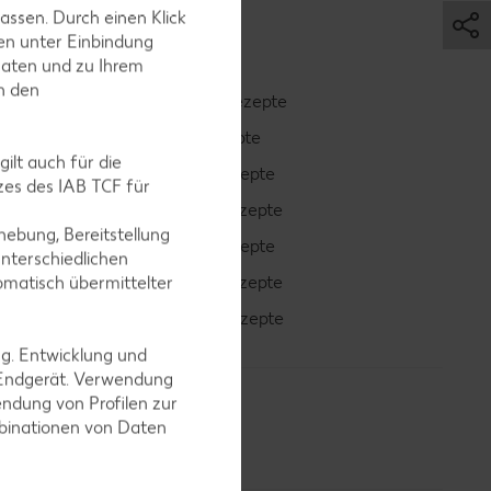
assen. Durch einen Klick
en unter Einbindung
Daten und zu Ihrem
in den
Smoothie-Rezepte
Bowle-Rezepte
ilt auch für die
Cocktail-Rezepte
es des IAB TCF für
Avocado-Rezepte
ebung, Bereitstellung
Erdbeer-Rezepte
nterschiedlichen
Blaubeer-Rezepte
omatisch übermittelter
Bananen-Rezepte
ng. Entwicklung und
 Endgerät. Verwendung
ndung von Profilen zur
mbinationen von Daten