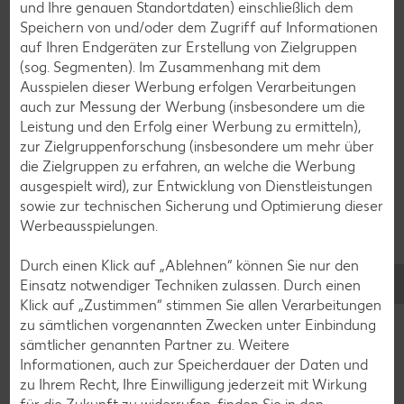
und Ihre genauen Standortdaten) einschließlich dem
Speichern von und/oder dem Zugriff auf Informationen
Smoothie-Rezepte
auf Ihren Endgeräten zur Erstellung von Zielgruppen
(sog. Segmenten). Im Zusammenhang mit dem
Bowle-Rezepte
Ausspielen dieser Werbung erfolgen Verarbeitungen
Cocktail-Rezepte
auch zur Messung der Werbung (insbesondere um die
Leistung und den Erfolg einer Werbung zu ermitteln),
Avocado-Rezepte
zur Zielgruppenforschung (insbesondere um mehr über
Erdbeer-Rezepte
die Zielgruppen zu erfahren, an welche die Werbung
ausgespielt wird), zur Entwicklung von Dienstleistungen
Blaubeer-Rezepte
sowie zur technischen Sicherung und Optimierung dieser
Bananen-Rezepte
Werbeausspielungen.
Durch einen Klick auf „Ablehnen“ können Sie nur den
Einsatz notwendiger Techniken zulassen. Durch einen
Klick auf „Zustimmen“ stimmen Sie allen Verarbeitungen
Zurück zu allen Rezepten
zu sämtlichen vorgenannten Zwecken unter Einbindung
sämtlicher genannten Partner zu. Weitere
Informationen, auch zur Speicherdauer der Daten und
zu Ihrem Recht, Ihre Einwilligung jederzeit mit Wirkung