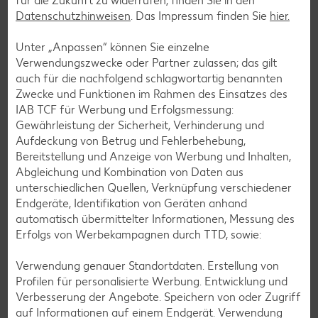
für die Zukunft zu widerrufen, finden Sie in den
Datenschutzhinweisen
. Das Impressum finden Sie
hier.
Unter „Anpassen“ können Sie einzelne
Verwendungszwecke oder Partner zulassen; das gilt
auch für die nachfolgend schlagwortartig benannten
Zwecke und Funktionen im Rahmen des Einsatzes des
IAB TCF für Werbung und Erfolgsmessung:
Gewährleistung der Sicherheit, Verhinderung und
Aufdeckung von Betrug und Fehlerbehebung,
Bereitstellung und Anzeige von Werbung und Inhalten,
Abgleichung und Kombination von Daten aus
Glutenfreie Rezepte
unterschiedlichen Quellen, Verknüpfung verschiedener
Endgeräte, Identifikation von Geräten anhand
Wer auf Gluten verzichtet, muss nicht automatisch auf
automatisch übermittelter Informationen, Messung des
Vielfalt und Geschmack verzichten. Ob süß oder herzhaft –
Erfolgs von Werbekampagnen durch TTD, sowie:
mit unseren glutenfreien Rezepten zauberst du dir Gerichte,
die nicht nur verträglich, sondern auch richtig lecker sind.
Verwendung genauer Standortdaten. Erstellung von
Profilen für personalisierte Werbung. Entwicklung und
Rezepte entdecken
Verbesserung der Angebote. Speichern von oder Zugriff
auf Informationen auf einem Endgerät. Verwendung