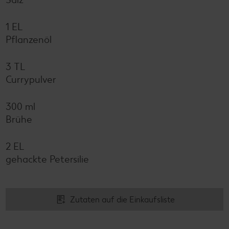
1 EL
Pflanzenöl
3 TL
Currypulver
300 ml
Brühe
2 EL
gehackte Petersilie
Zutaten auf die Einkaufsliste