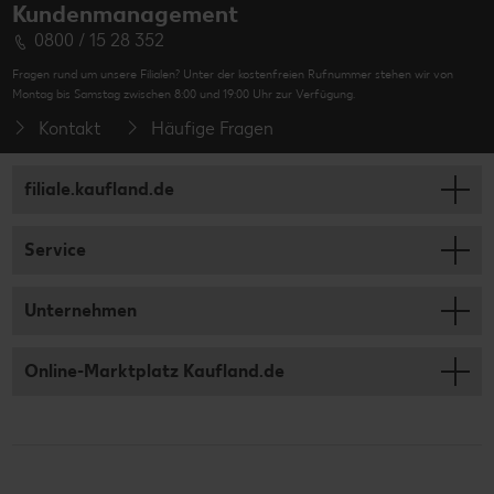
Kundenmanagement
0800 / 15 28 352
Fragen rund um unsere Filialen? Unter der kostenfreien Rufnummer stehen wir von
Montag bis Samstag zwischen 8:00 und 19:00 Uhr zur Verfügung.
Kontakt
Häufige Fragen
filiale.kaufland.de
Service
Unternehmen
Online-Marktplatz Kaufland.de