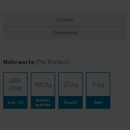
Zutaten
Zubereitung
Nährwerte
(Pro Portion)
620/​
100.3
g
27.6
g
9.5
g
2594
Kohlen-
kcal / kJ
Eiweiß
Fett
hydrate