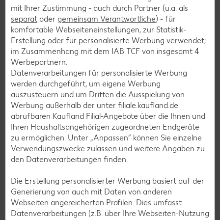
mit Ihrer Zustimmung - auch durch Partner (u.a. als
Fleisch-Rezepte
separat
oder
gemeinsam Verantwortliche
) - für
komfortable Webseiteneinstellungen, zur Statistik-
Fisch-Rezepte
Erstellung oder für personalisierte Werbung verwendet;
Geflügel-Rezepte
im Zusammenhang mit dem IAB TCF von insgesamt
4
Werbepartnern.
Lamm-Rezepte
Datenverarbeitungen für personalisierte Werbung
Grill-Rezepte
werden durchgeführt, um eigene Werbung
auszusteuern und um Dritten die Ausspielung von
Werbung außerhalb der unter filiale.kaufland.de
Muffin-Rezepte
abrufbaren Kaufland Filial-Angebote über die Ihnen und
Ihren Haushaltsangehörigen zugeordneten Endgeräte
Apfelkuchen-Rezepte
zu ermöglichen. Unter „Anpassen“ können Sie einzelne
Schokokuchen-Rezepte
Verwendungszwecke zulassen und weitere Angaben zu
den Datenverarbeitungen finden.
Torten-Rezepte
Eis-Rezepte
Die Erstellung personalisierter Werbung basiert auf der
Generierung von auch mit Daten von anderen
Pfannkuchen-Rezepte
Webseiten angereicherten Profilen. Dies umfasst
Plätzchen-Rezepte
Datenverarbeitungen (z.B. über Ihre Webseiten-Nutzung