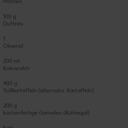
Möhren
100 g
Duftreis
1
Olivenöl
200 ml
Kokosmilch
400 g
Süßkartoffeln (alternativ: Kartoffeln)
200 g
küchenfertige Garnelen (Kühlregal)
Salz