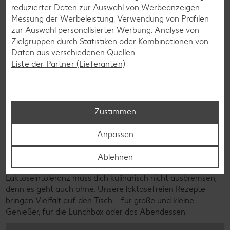
reduzierter Daten zur Auswahl von Werbeanzeigen.
Messung der Werbeleistung. Verwendung von Profilen
zur Auswahl personalisierter Werbung. Analyse von
Zielgruppen durch Statistiken oder Kombinationen von
Daten aus verschiedenen Quellen.
Liste der Partner (Lieferanten)
Zustimmen
Anpassen
Ablehnen
Laktosefreie Rezepte
Laktoseintoleranz muss dich kulinarisch nicht ausbremsen,
denn es geht auch ohne. Unsere laktosefreien Rezepte
bringen Vielfalt auf den Tisch – für große und kleine
Genießer, für die Lunchbox oder das Abendessen.