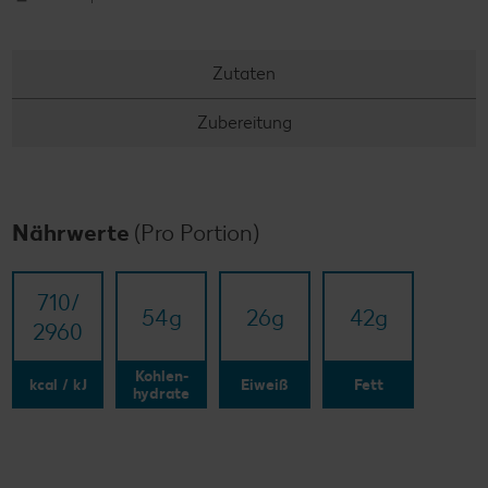
Zutaten
Zubereitung
Nährwerte
(Pro Portion)
710/​
54
g
26
g
42
g
2960
Kohlen-
kcal / kJ
Eiweiß
Fett
hydrate