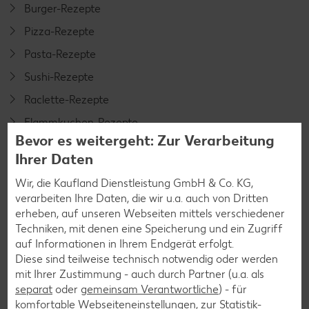
Burger-Rezepte
Pizza-Rezepte
Pasta-Rezepte
Sushi-Rezepte
Raclette-Rezepte
Flammkuchen-Rezepte
Bevor es weitergeht: Zur Verarbeitung
Frühstücksrezepte
Ihrer Daten
Wir, die Kaufland Dienstleistung GmbH & Co. KG,
Salat-Rezepte
verarbeiten Ihre Daten, die wir u.a. auch von Dritten
erheben, auf unseren Webseiten mittels verschiedener
Spargel-Rezepte
Techniken, mit denen eine Speicherung und ein Zugriff
Fleisch-Rezepte
auf Informationen in Ihrem Endgerät erfolgt.
Diese sind teilweise technisch notwendig oder werden
Fisch-Rezepte
mit Ihrer Zustimmung - auch durch Partner (u.a. als
Geflügel-Rezepte
separat
oder
gemeinsam Verantwortliche
) - für
komfortable Webseiteneinstellungen, zur Statistik-
Lamm-Rezepte