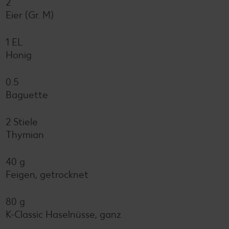
2
Eier (Gr. M)
1 EL
Honig
0.5
Baguette
2 Stiele
Thymian
40 g
Feigen, getrocknet
80 g
K-Classic Haselnüsse, ganz