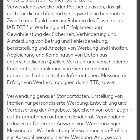
Verwendungszwecke oder Partner zulassen; das gilt
auch für die nachfolgend schlagwortartig benannten
Zwecke und Funktionen im Rahmen des Einsatzes des
IAB TCF für Werbung und Erfolgsmessung:
Gewährleistung der Sicherheit, Verhinderung und
Glutenfreie Rezepte
Aufdeckung von Betrug und Fehlerbehebung,
Bereitstellung und Anzeige von Werbung und Inhalten,
Wer auf Gluten verzichtet, muss nicht automatisch auf
Abgleichung und Kombination von Daten aus
Vielfalt und Geschmack verzichten. Ob süß oder herzhaft –
unterschiedlichen Quellen, Verknüpfung verschiedener
mit unseren glutenfreien Rezepten zauberst du dir Gerichte,
Endgeräte, Identifikation von Geräten anhand
die nicht nur verträglich, sondern auch richtig lecker sind.
automatisch übermittelter Informationen, Messung des
Erfolgs von Werbekampagnen durch TTD, sowie:
Rezepte entdecken
Verwendung genauer Standortdaten. Erstellung von
Profilen für personalisierte Werbung. Entwicklung und
Verbesserung der Angebote. Speichern von oder Zugriff
auf Informationen auf einem Endgerät. Verwendung
reduzierter Daten zur Auswahl von Werbeanzeigen.
Messung der Werbeleistung. Verwendung von Profilen
zur Auswahl personalisierter Werbung. Analyse von