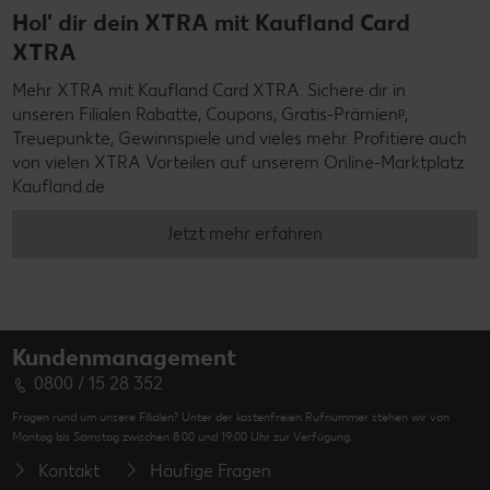
Hol' dir dein XTRA mit Kaufland Card
XTRA
Mehr XTRA mit Kaufland Card XTRA: Sichere dir in
unseren Filialen Rabatte, Coupons, Gratis-Prämienᵖ,
Treuepunkte, Gewinnspiele und vieles mehr. Profitiere auch
von vielen XTRA Vorteilen auf unserem Online-Marktplatz
Kaufland.de
Jetzt mehr erfahren
Kundenmanagement
0800 / 15 28 352
Fragen rund um unsere Filialen? Unter der kostenfreien Rufnummer stehen wir von
Montag bis Samstag zwischen 8:00 und 19:00 Uhr zur Verfügung.
Kontakt
Häufige Fragen