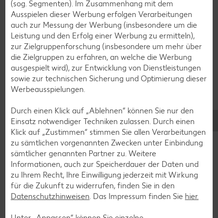
(sog. Segmenten). Im Zusammenhang mit dem
Avocado-Rezepte
Ausspielen dieser Werbung erfolgen Verarbeitungen
Erdbeer-Rezepte
auch zur Messung der Werbung (insbesondere um die
Leistung und den Erfolg einer Werbung zu ermitteln),
Blaubeer-Rezepte
zur Zielgruppenforschung (insbesondere um mehr über
Bananen-Rezepte
die Zielgruppen zu erfahren, an welche die Werbung
ausgespielt wird), zur Entwicklung von Dienstleistungen
sowie zur technischen Sicherung und Optimierung dieser
Werbeausspielungen.
Zurück zu allen Rezepten
Durch einen Klick auf „Ablehnen“ können Sie nur den
Einsatz notwendiger Techniken zulassen. Durch einen
Klick auf „Zustimmen“ stimmen Sie allen Verarbeitungen
zu sämtlichen vorgenannten Zwecken unter Einbindung
sämtlicher genannten Partner zu. Weitere
Informationen, auch zur Speicherdauer der Daten und
zu Ihrem Recht, Ihre Einwilligung jederzeit mit Wirkung
für die Zukunft zu widerrufen, finden Sie in den
Datenschutzhinweisen
. Das Impressum finden Sie
hier.
Unter „Anpassen“ können Sie einzelne