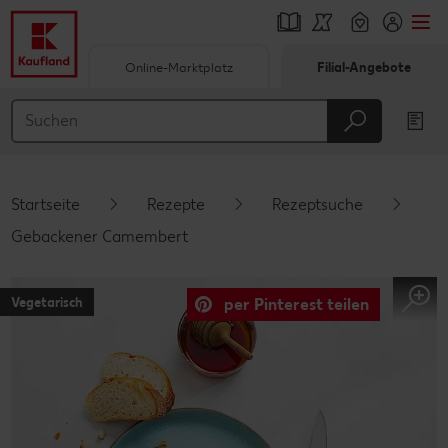
Online-Marktplatz
Filial-Angebote
Springe zu
Hauptinhalt
Footer
Startseite
Rezepte
Rezeptsuche
Schwebender Seitenbereich
Gebackener Camembert
Vegetarisch
per Pinterest teilen