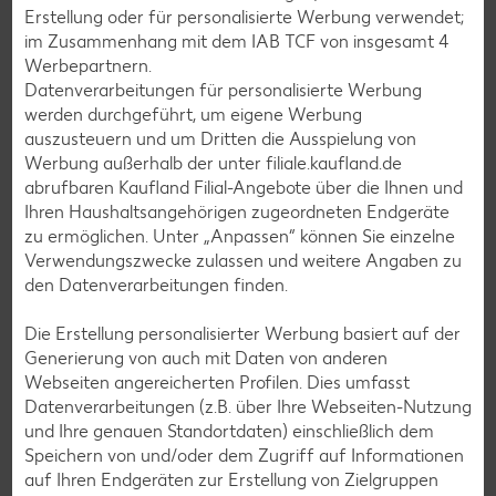
Erstellung oder für personalisierte Werbung verwendet;
Grill-Rezepte
im Zusammenhang mit dem IAB TCF von insgesamt
4
Werbepartnern.
Datenverarbeitungen für personalisierte Werbung
Muffin-Rezepte
werden durchgeführt, um eigene Werbung
auszusteuern und um Dritten die Ausspielung von
Apfelkuchen-Rezepte
Werbung außerhalb der unter filiale.kaufland.de
Schokokuchen-Rezepte
abrufbaren Kaufland Filial-Angebote über die Ihnen und
Ihren Haushaltsangehörigen zugeordneten Endgeräte
Torten-Rezepte
zu ermöglichen. Unter „Anpassen“ können Sie einzelne
Eis-Rezepte
Verwendungszwecke zulassen und weitere Angaben zu
den Datenverarbeitungen finden.
Pfannkuchen-Rezepte
Plätzchen-Rezepte
Die Erstellung personalisierter Werbung basiert auf der
Generierung von auch mit Daten von anderen
Webseiten angereicherten Profilen. Dies umfasst
Smoothie-Rezepte
Datenverarbeitungen (z.B. über Ihre Webseiten-Nutzung
und Ihre genauen Standortdaten) einschließlich dem
Bowle-Rezepte
Speichern von und/oder dem Zugriff auf Informationen
Cocktail-Rezepte
auf Ihren Endgeräten zur Erstellung von Zielgruppen