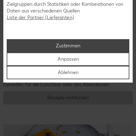
Zielgruppen durch Statistiken oder Kombinationen von
Daten aus verschiedenen Quellen.
Liste der Partner (Lieferanten)
Zustimmen
Laktosefreie Rezepte
Anpassen
Laktoseintoleranz muss dich kulinarisch nicht ausbremsen,
denn es geht auch ohne. Unsere laktosefreien Rezepte
Ablehnen
bringen Vielfalt auf den Tisch – für große und kleine
Genießer, für die Lunchbox oder das Abendessen.
Rezepte entdecken