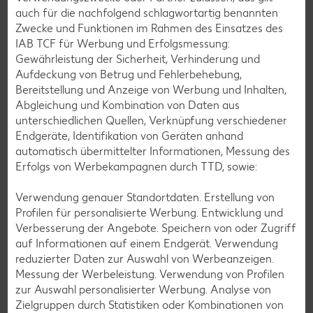
auch für die nachfolgend schlagwortartig benannten
Zwecke und Funktionen im Rahmen des Einsatzes des
IAB TCF für Werbung und Erfolgsmessung:
Glutenfreie Rezepte
Gewährleistung der Sicherheit, Verhinderung und
Aufdeckung von Betrug und Fehlerbehebung,
Wer auf Gluten verzichtet, muss nicht automatisch auf
Bereitstellung und Anzeige von Werbung und Inhalten,
Vielfalt und Geschmack verzichten. Ob süß oder herzhaft –
Abgleichung und Kombination von Daten aus
mit unseren glutenfreien Rezepten zauberst du dir Gerichte,
unterschiedlichen Quellen, Verknüpfung verschiedener
die nicht nur verträglich, sondern auch richtig lecker sind.
Endgeräte, Identifikation von Geräten anhand
automatisch übermittelter Informationen, Messung des
Rezepte entdecken
Erfolgs von Werbekampagnen durch TTD, sowie:
Verwendung genauer Standortdaten. Erstellung von
Profilen für personalisierte Werbung. Entwicklung und
Verbesserung der Angebote. Speichern von oder Zugriff
auf Informationen auf einem Endgerät. Verwendung
reduzierter Daten zur Auswahl von Werbeanzeigen.
Messung der Werbeleistung. Verwendung von Profilen
zur Auswahl personalisierter Werbung. Analyse von
Zielgruppen durch Statistiken oder Kombinationen von