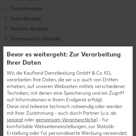
Pasta-Rezepte
Sushi-Rezepte
Raclette-Rezepte
Flammkuchen-Rezepte
Frühstücksrezepte
Bevor es weitergeht: Zur Verarbeitung
Ihrer Daten
Salat-Rezepte
Wir, die Kaufland Dienstleistung GmbH & Co. KG,
Spargel-Rezepte
verarbeiten Ihre Daten, die wir u.a. auch von Dritten
erheben, auf unseren Webseiten mittels verschiedener
Fleisch-Rezepte
Techniken, mit denen eine Speicherung und ein Zugriff
Fisch-Rezepte
auf Informationen in Ihrem Endgerät erfolgt.
Diese sind teilweise technisch notwendig oder werden
Geflügel-Rezepte
mit Ihrer Zustimmung - auch durch Partner (u.a. als
Lamm-Rezepte
separat
oder
gemeinsam Verantwortliche
) - für
komfortable Webseiteneinstellungen, zur Statistik-
Grill-Rezepte
Erstellung oder für personalisierte Werbung verwendet;