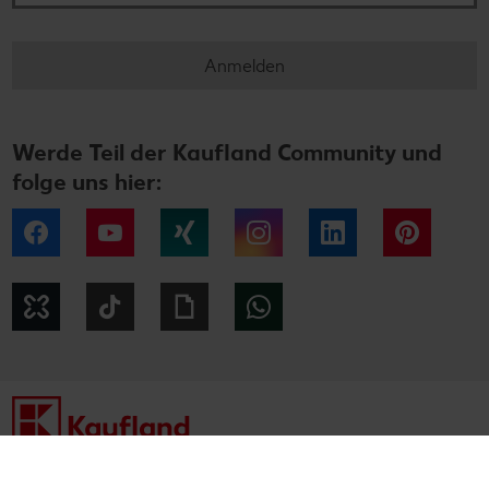
Anmelden
Werde Teil der Kaufland Community und
folge uns hier:
Facebook
YouTube
Xing
Instagram
LinkedIn
Pintere
Kununu
Tiktok
Giphy
WhatsApp
Impressum
Datenschutzhinweise
Cookie-Hinweise