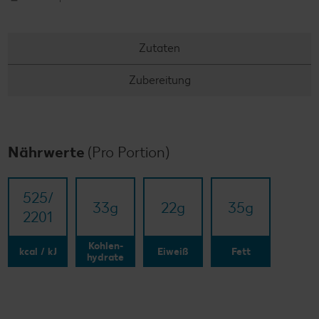
Zutaten
Zubereitung
Nährwerte
(Pro Portion)
525/​
33
g
22
g
35
g
2201
Kohlen-
kcal / kJ
Eiweiß
Fett
hydrate