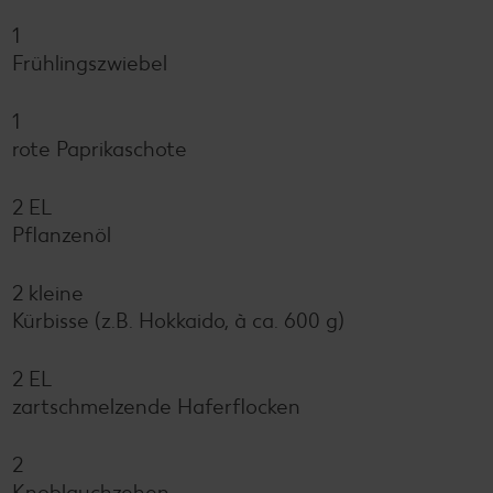
1
Frühlingszwiebel
1
rote Paprikaschote
2 EL
Pflanzenöl
2 kleine
Kürbisse (z.B. Hokkaido, à ca. 600 g)
2 EL
zartschmelzende Haferflocken
2
Knoblauchzehen