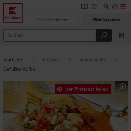
Online-Marktplatz
Filial-Angebote
Springe zu
Hauptinhalt
Footer
Startseite
Rezepte
Rezeptsuche
Schwebender Seitenbereich
Gefüllter Kürbis
per Pinterest teilen