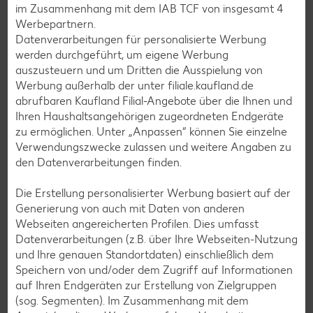
im Zusammenhang mit dem IAB TCF von insgesamt
4
Werbepartnern.
Muffin-Rezepte
Datenverarbeitungen für personalisierte Werbung
Apfelkuchen-Rezepte
werden durchgeführt, um eigene Werbung
auszusteuern und um Dritten die Ausspielung von
Schokokuchen-Rezepte
Werbung außerhalb der unter filiale.kaufland.de
Torten-Rezepte
abrufbaren Kaufland Filial-Angebote über die Ihnen und
Ihren Haushaltsangehörigen zugeordneten Endgeräte
Eis-Rezepte
zu ermöglichen. Unter „Anpassen“ können Sie einzelne
Pfannkuchen-Rezepte
Verwendungszwecke zulassen und weitere Angaben zu
den Datenverarbeitungen finden.
Plätzchen-Rezepte
Die Erstellung personalisierter Werbung basiert auf der
Generierung von auch mit Daten von anderen
Smoothie-Rezepte
Webseiten angereicherten Profilen. Dies umfasst
Bowle-Rezepte
Datenverarbeitungen (z.B. über Ihre Webseiten-Nutzung
und Ihre genauen Standortdaten) einschließlich dem
Cocktail-Rezepte
Speichern von und/oder dem Zugriff auf Informationen
Avocado-Rezepte
auf Ihren Endgeräten zur Erstellung von Zielgruppen
(sog. Segmenten). Im Zusammenhang mit dem
Erdbeer-Rezepte