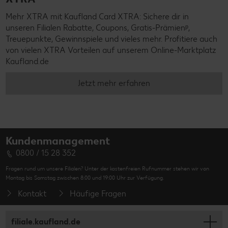
Mehr XTRA mit Kaufland Card XTRA: Sichere dir in
unseren Filialen Rabatte, Coupons, Gratis-Prämienᵖ,
Treuepunkte, Gewinnspiele und vieles mehr. Profitiere auch
von vielen XTRA Vorteilen auf unserem Online-Marktplatz
Kaufland.de
Jetzt mehr erfahren
Kundenmanagement
0800 / 15 28 352
Fragen rund um unsere Filialen? Unter der kostenfreien Rufnummer stehen wir von
Montag bis Samstag zwischen 8:00 und 19:00 Uhr zur Verfügung.
Kontakt
Häufige Fragen
filiale.kaufland.de