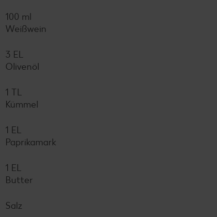
100 ml
Weißwein
3 EL
Olivenöl
1 TL
Kümmel
1 EL
Paprikamark
1 EL
Butter
Salz