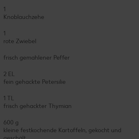
1
Knoblauchzehe
1
rote Zwiebel
frisch gemahlener Peffer
2 EL
fein gehackte Petersilie
1 TL
frisch gehackter Thymian
600 g
kleine festkochende Kartoffeln, gekocht und
geschält