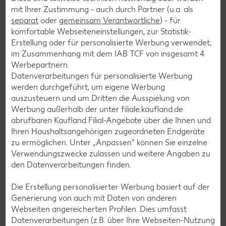
Weitere interessante
mit Ihrer Zustimmung - auch durch Partner (u.a. als
separat
oder
gemeinsam Verantwortliche
) - für
Rezeptkategorien
komfortable Webseiteneinstellungen, zur Statistik-
Erstellung oder für personalisierte Werbung verwendet;
im Zusammenhang mit dem IAB TCF von insgesamt
4
Werbepartnern.
Datenverarbeitungen für personalisierte Werbung
Burger-Rezepte
werden durchgeführt, um eigene Werbung
Pizza-Rezepte
auszusteuern und um Dritten die Ausspielung von
Werbung außerhalb der unter filiale.kaufland.de
Pasta-Rezepte
abrufbaren Kaufland Filial-Angebote über die Ihnen und
Sushi-Rezepte
Ihren Haushaltsangehörigen zugeordneten Endgeräte
zu ermöglichen. Unter „Anpassen“ können Sie einzelne
Raclette-Rezepte
Verwendungszwecke zulassen und weitere Angaben zu
Flammkuchen-Rezepte
den Datenverarbeitungen finden.
Frühstücksrezepte
Die Erstellung personalisierter Werbung basiert auf der
Generierung von auch mit Daten von anderen
Webseiten angereicherten Profilen. Dies umfasst
Salat-Rezepte
Datenverarbeitungen (z.B. über Ihre Webseiten-Nutzung
Spargel-Rezepte