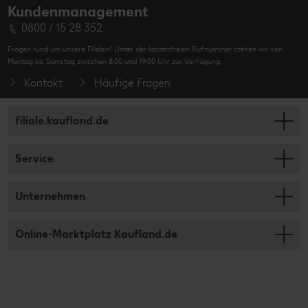
Kundenmanagement
0800 / 15 28 352
Fragen rund um unsere Filialen? Unter der kostenfreien Rufnummer stehen wir von
Montag bis Samstag zwischen 8:00 und 19:00 Uhr zur Verfügung.
Kontakt
Häufige Fragen
filiale.kaufland.de
Service
Unternehmen
Online-Marktplatz Kaufland.de