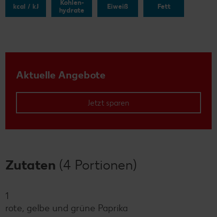
Kohlen-
kcal / kJ
Eiweiß
Fett
hydrate
Aktuelle Angebote
Jetzt sparen
Zutaten
(4 Portionen)
1
rote, gelbe und grüne Paprika