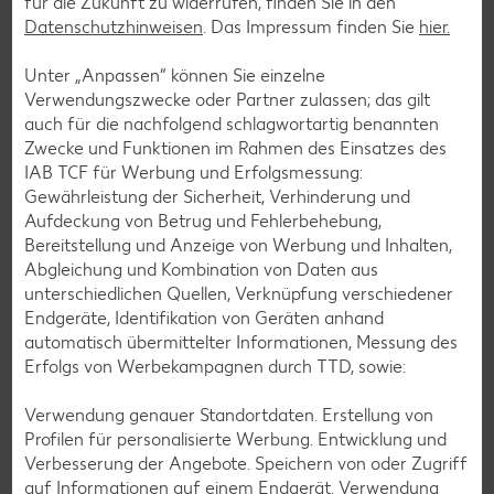
für die Zukunft zu widerrufen, finden Sie in den
Datenschutzhinweisen
. Das Impressum finden Sie
hier.
Smoothie-Rezepte
Unter „Anpassen“ können Sie einzelne
Bowle-Rezepte
Verwendungszwecke oder Partner zulassen; das gilt
auch für die nachfolgend schlagwortartig benannten
Cocktail-Rezepte
Zwecke und Funktionen im Rahmen des Einsatzes des
Avocado-Rezepte
IAB TCF für Werbung und Erfolgsmessung:
Gewährleistung der Sicherheit, Verhinderung und
Erdbeer-Rezepte
Aufdeckung von Betrug und Fehlerbehebung,
Blaubeer-Rezepte
Bereitstellung und Anzeige von Werbung und Inhalten,
Abgleichung und Kombination von Daten aus
Bananen-Rezepte
unterschiedlichen Quellen, Verknüpfung verschiedener
Endgeräte, Identifikation von Geräten anhand
automatisch übermittelter Informationen, Messung des
Erfolgs von Werbekampagnen durch TTD, sowie:
Zurück zu allen Rezepten
Verwendung genauer Standortdaten. Erstellung von
Profilen für personalisierte Werbung. Entwicklung und
Verbesserung der Angebote. Speichern von oder Zugriff
auf Informationen auf einem Endgerät. Verwendung