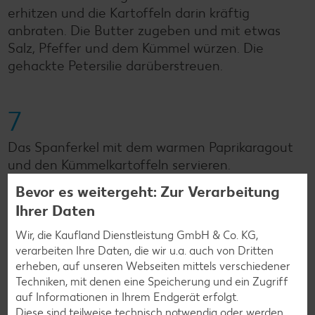
erhitzen und die Kartoffeln darin kräftig
anbraten. Die Butter zugeben und mit etwas
Salz, Pfeffer und dem Kümmel würzen. Die
gehackte Petersilie darüberstreuen.
7
Das Spanferkel mit dem warmen Paprikaragout
und den Kümmelkartoffeln servieren.
Bevor es weitergeht: Zur Verarbeitung
Ihrer Daten
Zurück zur Übersicht
Wir, die Kaufland Dienstleistung GmbH & Co. KG,
verarbeiten Ihre Daten, die wir u.a. auch von Dritten
erheben, auf unseren Webseiten mittels verschiedener
Techniken, mit denen eine Speicherung und ein Zugriff
auf Informationen in Ihrem Endgerät erfolgt.
Diese sind teilweise technisch notwendig oder werden