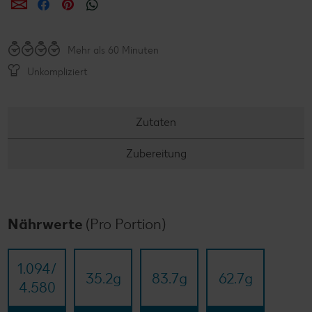
per E-Mail teilen
per Facebook teilen
per Pinterest teilen
per WhatsApp teilen
Mehr als 60 Minuten
Unkompliziert
Zutaten
Zubereitung
Nährwerte
(Pro Portion)
1.094/​
35.2
g
83.7
g
62.7
g
4.580