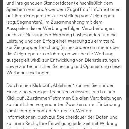
und Ihre genauen Standortdaten) einschließlich dem
Speichern von und/oder dem Zugriff auf Informationen
Fleisch-Rezepte
auf Ihren Endgeräten zur Erstellung von Zielgruppen
Fisch-Rezepte
(sog. Segmenten). Im Zusammenhang mit dem
Ausspielen dieser Werbung erfolgen Verarbeitungen
Geflügel-Rezepte
auch zur Messung der Werbung (insbesondere um die
Lamm-Rezepte
Leistung und den Erfolg einer Werbung zu ermitteln),
zur Zielgruppenforschung (insbesondere um mehr über
Grill-Rezepte
die Zielgruppen zu erfahren, an welche die Werbung
ausgespielt wird), zur Entwicklung von Dienstleistungen
sowie zur technischen Sicherung und Optimierung dieser
Muffin-Rezepte
Werbeausspielungen.
Apfelkuchen-Rezepte
Durch einen Klick auf „Ablehnen“ können Sie nur den
Schokokuchen-Rezepte
Einsatz notwendiger Techniken zulassen. Durch einen
Torten-Rezepte
Klick auf „Zustimmen“ stimmen Sie allen Verarbeitungen
zu sämtlichen vorgenannten Zwecken unter Einbindung
Eis-Rezepte
sämtlicher genannten Partner zu. Weitere
Pfannkuchen-Rezepte
Informationen, auch zur Speicherdauer der Daten und
zu Ihrem Recht, Ihre Einwilligung jederzeit mit Wirkung
Plätzchen-Rezepte