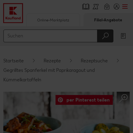
Online-Marktplatz
Filial-Angebote
Springe zu
Hauptinhalt
Footer
Startseite
Rezepte
Rezeptsuche
Schwebender Seitenbereich
Gegrilltes Spanferkel mit Paprikaragout und
Kümmelkartoffeln
per Pinterest teilen