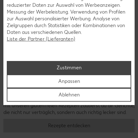
reduzierter Daten zur Auswahl von Werbeanzeigen.
Messung der Werbeleistung. Verwendung von Profilen
zur Auswahl personalisierter Werbung. Analyse von
Zielgruppen durch Statistiken oder Kombinationen von
Daten aus verschiedenen Quellen.
Liste der Partner (Lieferanten)
Zustimmen
Glutenfreie Rezepte
Anpassen
Wer auf Gluten verzichtet, muss nicht automatisch auf
Ablehnen
Vielfalt und Geschmack verzichten. Ob süß oder herzhaft –
mit unseren glutenfreien Rezepten zauberst du dir Gerichte,
die nicht nur verträglich, sondern auch richtig lecker sind.
Rezepte entdecken