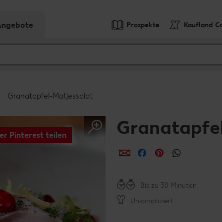
-Angebote
Prospekte
Kaufland C
Granatapfel-Matjessalat
Granatapfel
er Pinterest teilen
per E-Mail teilen
per Facebook teil
per Pinterest 
per What
Bis zu 30 Minuten
Unkompliziert