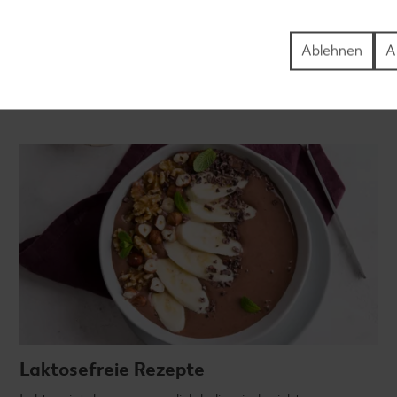
Ablehnen
A
Laktosefreie Rezepte