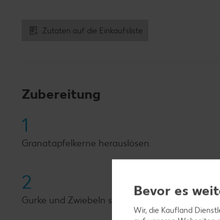
Zutaten auf die Einkaufsliste
Zubereitung
1
Granatapfelkerne herauslösen.
2
Bevor es weit
Gurke und Zwiebeln schälen, Gurke fein würfel
Wir, die Kaufland Dienst