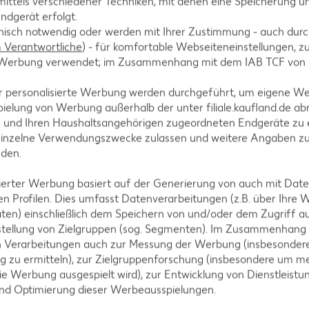
ittels verschiedener Techniken, mit denen eine Speicherung un
ndgerät erfolgt.
hnisch notwendig oder werden mit Ihrer Zustimmung - auch durch
Verantwortliche
) - für komfortable Webseiteneinstellungen, zur
nittlauch und Kerbel marineren. Matjesfilets abtropf
te Werbung verwendet; im Zusammenhang mit dem IAB TCF von
e abreiben und auspressen.
r personalisierte Werbung werden durchgeführt, um eigene W
ielung von Werbung außerhalb der unter filiale.kaufland.de abr
n und Ihren Haushaltsangehörigen zugeordneten Endgeräte zu 
einzelne Verwendungszwecke zulassen und weitere Angaben z
e Gurkenwürfel mit den Granatapfelkernen vermeng
nden.
isierter Werbung basiert auf der Generierung von auch mit Dat
n Profilen. Dies umfasst Datenverarbeitungen (z.B. über Ihre
ten) einschließlich dem Speichern von und/oder dem Zugriff a
feffer verfeinern und mit den Matjesfilets servieren.
stellung von Zielgruppen (sog. Segmenten). Im Zusammenhang
n Verarbeitungen auch zur Messung der Werbung (insbesondere
g zu ermitteln), zur Zielgruppenforschung (insbesondere um me
ie Werbung ausgespielt wird), zur Entwicklung von Dienstleistu
und Optimierung dieser Werbeausspielungen.