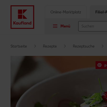
Online-Marktplatz
Filial
Menü
Springe zu
Startseite
Rezepte
Rezeptsuche
Hauptinhalt
p
Footer
Schwebender Seitenbereich