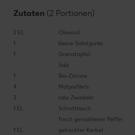
Zutaten
(2 Portionen)
2 EL
Olivenöl
1
kleine Salatgurke
1
Granatapfel
Salz
1
Bio-Zitrone
4
Matjesfilets
2
rote Zwiebeln
1 EL
Schnittlauch
frisch gemahlener Peffer
1 EL
gehackter Kerbel