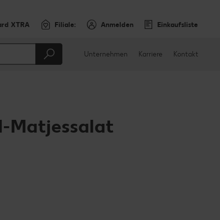
ard XTRA
Filiale:
Anmelden
Einkaufsliste
Unternehmen
Karriere
Kontakt
-Matjessalat
en
teilen
sApp teilen