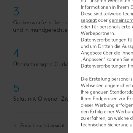
auf unseren Webseiten m
Informationen in Ihrem E
3
Diese sind teilweise tec
separat
oder
gemeinsam 
Gurkenwürfel salzen und mit den Zwiebeln, Sch
oder für personalisier
und in mundgerechte Stücke schneiden. Zitron
Werbepartnern.
Datenverarbeitungen fü
und um Dritten die Aussp
4
Angebote über die Ihne
„Anpassen“ können Sie 
Überschüssigen Gurkensaft abschütten und di
Datenverarbeitungen fi
Die Erstellung personal
5
Webseiten angereicherte
Ihre genauen Standortda
Salat mit Olivenöl, Zitronensaft, -abrieb und P
Ihren Endgeräten zur Er
dieser Werbung erfolge
den Erfolg einer Werbun
zu erfahren, an welche d
technischen Sicherung 
Zurück zur Übersicht