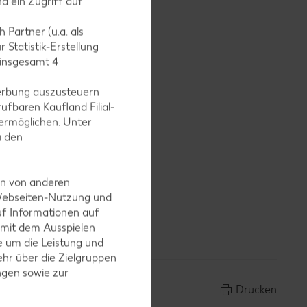
d ein Zugriff auf
 Partner (u.a. als
 Statistik-Erstellung
en lassen
 insgesamt
4
erbung auszusteuern
ufbaren Kaufland Filial-
ermöglichen. Unter
u den
en.
en von anderen
 Webseiten-Nutzung und
uf Informationen auf
 mit dem Ausspielen
 um die Leistung und
hr über die Zielgruppen
ngen sowie zur
Drucken