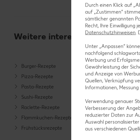
Durch einen Klick auf „A
auf „Zustimmen“ stimme
sämtlicher genannten Pa
Recht, Ihre Einwilligung 
Datenschutzhinweisen
.
Weitere interessante Rezeptka
Unter „Anpassen“ können
nachfolgend schlagwort
Werbung und Erfolgsme
Burger-Rezepte
Salat-R
Gewährleistung der Sich
und Anzeige von Werbun
Pizza-Rezepte
Spargel
Quellen, Verknüpfung ve
Pasta-Rezepte
Fleisch-
Informationen, Messung
Sushi-Rezepte
Fisch-R
Verwendung genauer Stan
Raclette-Rezepte
Geflüge
Verbesserung der Angeb
reduzierter Daten zur A
Flammkuchen-Rezepte
Lamm-R
Auswahl personalisierte
Frühstücksrezepte
Grill-Re
aus verschiedenen Quel