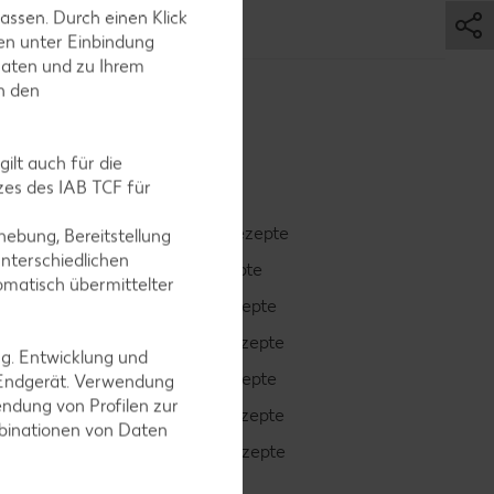
assen. Durch einen Klick
en unter Einbindung
Daten und zu Ihrem
in den
ilt auch für die
es des IAB TCF für
Smoothie-Rezepte
ebung, Bereitstellung
nterschiedlichen
Bowle-Rezepte
omatisch übermittelter
Cocktail-Rezepte
Avocado-Rezepte
ng. Entwicklung und
Erdbeer-Rezepte
 Endgerät. Verwendung
ndung von Profilen zur
Blaubeer-Rezepte
mbinationen von Daten
Bananen-Rezepte