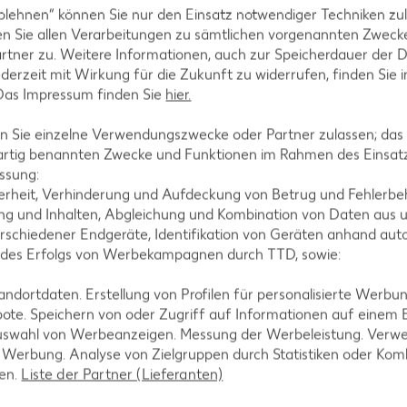
blehnen“ können Sie nur den Einsatz notwendiger Techniken zul
n Sie allen Verarbeitungen zu sämtlichen vorgenannten Zweck
rtner zu. Weitere Informationen, auch zur Speicherdauer der 
jederzeit mit Wirkung für die Zukunft zu widerrufen, finden Sie 
 Das Impressum finden Sie
hier.
tegorien
 Sie einzelne Verwendungszwecke oder Partner zulassen; das g
artig benannten Zwecke und Funktionen im Rahmen des Einsatz
ssung:
ezepte
Muffin-Rezepte
erheit, Verhinderung und Aufdeckung von Betrug und Fehlerbeh
g und Inhalten, Abgleichung und Kombination von Daten aus u
-Rezepte
Apfelkuchen-Rezepte
rschiedener Endgeräte, Identifikation von Geräten anhand aut
Rezepte
Schokokuchen-Rezepte
 des Erfolgs von Werbekampagnen durch TTD, sowie:
ezepte
Torten-Rezepte
dortdaten. Erstellung von Profilen für personalisierte Werbu
l-Rezepte
Eis-Rezepte
ote. Speichern von oder Zugriff auf Informationen auf einem
uswahl von Werbeanzeigen. Messung der Werbeleistung. Verwe
ezepte
Pfannkuchen-Rezepte
r Werbung. Analyse von Zielgruppen durch Statistiken oder Ko
zepte
Plätzchen-Rezepte
len.
Liste der Partner (Lieferanten)