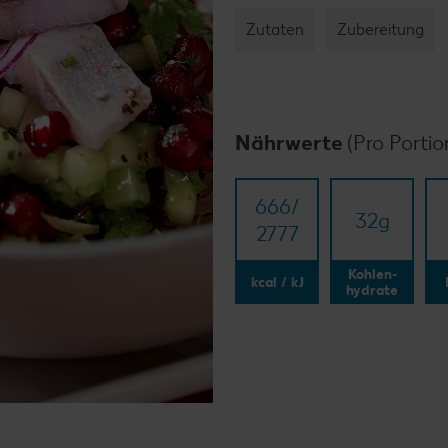
Zutaten
Zubereitung
Nährwerte
(Pro Portio
666/​
32
g
2777
Kohlen-
kcal / kJ
hydrate