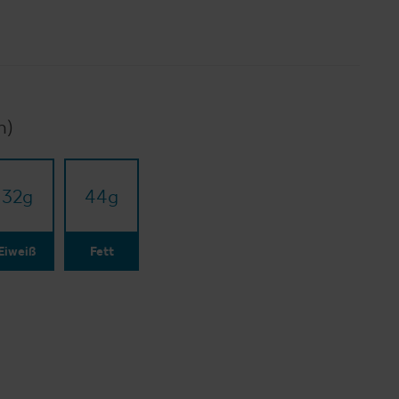
n)
32
g
44
g
Eiweiß
Fett