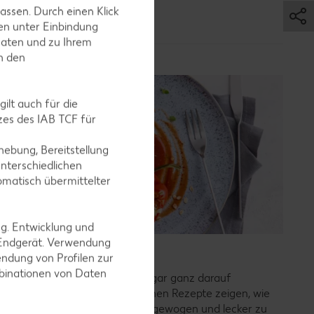
assen. Durch einen Klick
en unter Einbindung
Daten und zu Ihrem
in den
ilt auch für die
es des IAB TCF für
ebung, Bereitstellung
nterschiedlichen
omatisch übermittelter
ng. Entwicklung und
 Endgerät. Verwendung
Vegetarische Rezepte
ndung von Profilen zur
mbinationen von Daten
Weniger Fleisch essen oder sogar ganz darauf
verzichten? Unsere vegetarischen Rezepte zeigen, wie
einfach es ist, ohne Fleisch ausgewogen und lecker zu