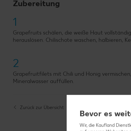
Zubereitung
1
Grapefruits schälen, die weiße Haut vollständ
herauslösen. Chilischote waschen, halbieren, K
2
Grapefruitfilets mit Chili und Honig vermischen
Mineralwasser auffüllen.
Zurück zur Übersicht
Bevor es weit
Wir, die Kaufland Dienst