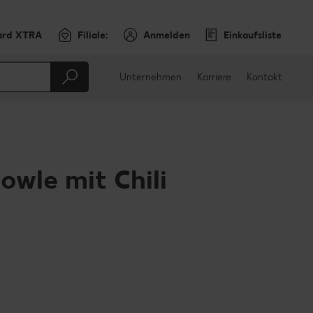
ard XTRA
Filiale:
Anmelden
Einkaufsliste
Unternehmen
Karriere
Kontakt
owle mit Chili
en
teilen
sApp teilen