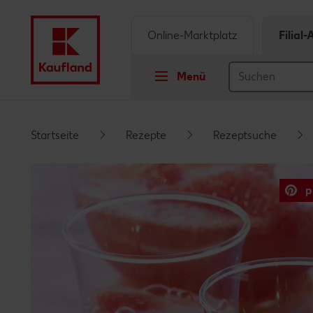
Online-Marktplatz
Filial
Menü
Springe zu
Startseite
Rezepte
Rezeptsuche
Hauptinhalt
p
Footer
Schwebender Seitenbereich