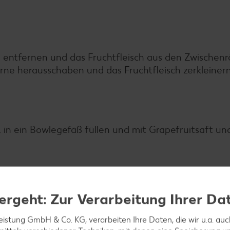
ig entfernen und das Fruchtfleisch aus den Zwische
erne herausschaben und das Fruchtfleisch zerkleinern
, in ein Bowlegefäß füllen und mit Grapefruitsaft un
ergeht: Zur Verarbeitung Ihrer Da
leistung GmbH & Co. KG, verarbeiten Ihre Daten, die wir u.a. au