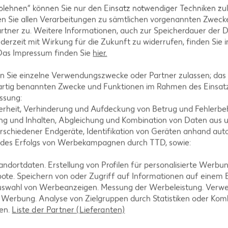
blehnen“ können Sie nur den Einsatz notwendiger Techniken zul
n Sie allen Verarbeitungen zu sämtlichen vorgenannten Zweck
rtner zu. Weitere Informationen, auch zur Speicherdauer der 
jederzeit mit Wirkung für die Zukunft zu widerrufen, finden Sie 
 Das Impressum finden Sie
hier.
 Sie einzelne Verwendungszwecke oder Partner zulassen; das g
artig benannten Zwecke und Funktionen im Rahmen des Einsatz
ssung:
erheit, Verhinderung und Aufdeckung von Betrug und Fehlerbeh
g und Inhalten, Abgleichung und Kombination von Daten aus u
rschiedener Endgeräte, Identifikation von Geräten anhand aut
 des Erfolgs von Werbekampagnen durch TTD, sowie:
dortdaten. Erstellung von Profilen für personalisierte Werbu
ote. Speichern von oder Zugriff auf Informationen auf einem
Laktosefreie Rezepte
uswahl von Werbeanzeigen. Messung der Werbeleistung. Verwe
r Werbung. Analyse von Zielgruppen durch Statistiken oder Ko
Laktoseintoleranz muss dich kulinarisch nicht
len.
Liste der Partner (Lieferanten)
ausbremsen, denn es geht auch ohne. Unsere
laktosefreien Rezepte bringen Vielfalt auf den Tisch –