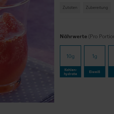
Zutaten
Zubereitung
Nährwerte
(Pro Portio
10
g
1
g
Kohlen-
Eiweiß
hydrate