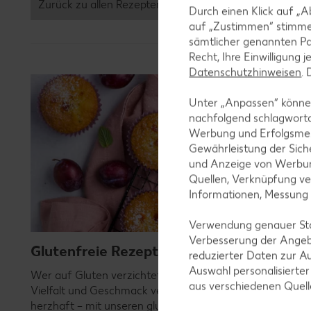
Zurück zu allen Rezepten
Durch einen Klick auf „A
auf „Zustimmen“ stimme
sämtlicher genannten Pa
Recht, Ihre Einwilligung 
Datenschutzhinweisen
.
Unter „Anpassen“ können
nachfolgend schlagwort
Werbung und Erfolgsme
Gewährleistung der Sich
und Anzeige von Werbun
Quellen, Verknüpfung ve
Informationen, Messung
Verwendung genauer Stan
Verbesserung der Angeb
Glutenfreie Rezepte
reduzierter Daten zur A
Auswahl personalisierte
Wer auf Gluten verzichtet, muss nicht automatisch auf
aus verschiedenen Quel
Vielfalt und Geschmack verzichten. Ob süß oder
herzhaft – mit unseren glutenfreien Rezepten zauberst