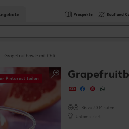
-Angebote
Prospekte
Kaufland C
Grapefruitbowle mit Chili
Grapefruitb
er Pinterest teilen
per E-Mail teilen
per Facebook teil
per Pinterest 
per What
Bis zu 30 Minuten
Unkompliziert