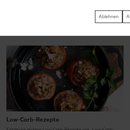
für große und kleine Genießer, für die Lunchbox oder das
Abendessen.
Ablehnen
A
Rezepte entdecken
Low-Carb-Rezepte
Entdecke leckere Low-Carb-Rezepte wie „Low-Carb-