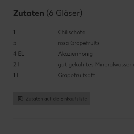
Zutaten
(6 Gläser)
1
Chilischote
5
rosa Grapefruits
4 EL
Akazienhonig
2 l
gut gekühltes Mineralwasser 
1 l
Grapefruitsaft
Zutaten auf die Einkaufsliste