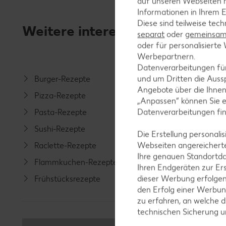
auf unseren Webseiten m
Informationen in Ihrem E
Diese sind teilweise tec
Weitere interessante Rezeptka
separat
oder
gemeinsam 
oder für personalisier
Werbepartnern.
Datenverarbeitungen fü
und um Dritten die Aussp
Burger-Rezepte
Salat-R
Angebote über die Ihne
Pizza-Rezepte
Spargel
„Anpassen“ können Sie 
Datenverarbeitungen fi
Pasta-Rezepte
Fleisch-
Sushi-Rezepte
Fisch-R
Die Erstellung personal
Webseiten angereicherte
Raclette-Rezepte
Geflüge
Ihre genauen Standortda
Flammkuchen-Rezepte
Lamm-R
Ihren Endgeräten zur Er
dieser Werbung erfolge
Frühstücksrezepte
Grill-Re
den Erfolg einer Werbun
zu erfahren, an welche d
technischen Sicherung 