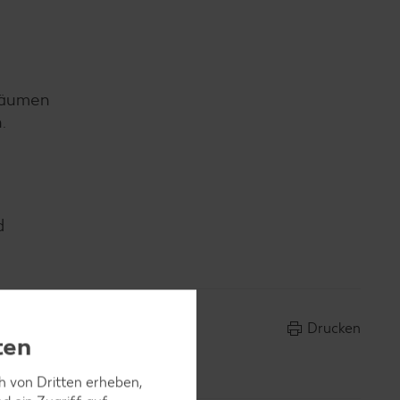
nräumen
.
d
Drucken
ten
ch von Dritten erheben,