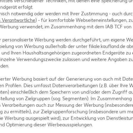
ittels verschiedener Techniken, mit denen eine Speicherung un
ndgerät erfolgt.
hnisch notwendig oder werden mit Ihrer Zustimmung - auch durch
tegorien
Verantwortliche
) - für komfortable Webseiteneinstellungen, zur
te Werbung verwendet; im Zusammenhang mit dem IAB TCF von
r personalisierte Werbung werden durchgeführt, um eigene W
ielung von Werbung außerhalb der unter filiale.kaufland.de abr
ezepte
Muffin-Rezepte
n und Ihren Haushaltsangehörigen zugeordneten Endgeräte zu 
-Rezepte
Apfelkuchen-Rezepte
einzelne Verwendungszwecke zulassen und weitere Angaben z
nden.
Rezepte
Schokokuchen-Rezepte
ezepte
Torten-Rezepte
isierter Werbung basiert auf der Generierung von auch mit Dat
n Profilen. Dies umfasst Datenverarbeitungen (z.B. über Ihre
l-Rezepte
Eis-Rezepte
ten) einschließlich dem Speichern von und/oder dem Zugriff a
ezepte
Pfannkuchen-Rezepte
stellung von Zielgruppen (sog. Segmenten). Im Zusammenhang
n Verarbeitungen auch zur Messung der Werbung (insbesondere
zepte
Plätzchen-Rezepte
g zu ermitteln), zur Zielgruppenforschung (insbesondere um me
ie Werbung ausgespielt wird), zur Entwicklung von Dienstleistu
und Optimierung dieser Werbeausspielungen.