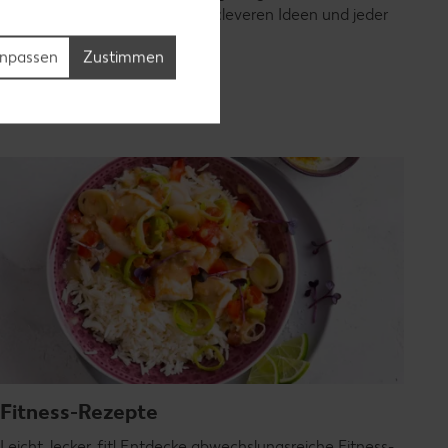
kochen – mit bunten Zutaten, cleveren Ideen und jeder
Menge Geschmack.
npassen
Zustimmen
Rezepte entdecken
Fitness-Rezepte
Leicht, lecker, fit! Entdecke abwechslungsreiche Fitness-