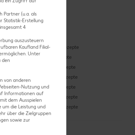
d ein Zugriff auf
 Partner (u.a. als
 Statistik-Erstellung
 insgesamt
4
erbung auszusteuern
ufbaren Kaufland Filial-
Smoothie-Rezepte
ermöglichen. Unter
Bowle-Rezepte
u den
Cocktail-Rezepte
Avocado-Rezepte
en von anderen
 Webseiten-Nutzung und
Erdbeer-Rezepte
uf Informationen auf
Blaubeer-Rezepte
 mit dem Ausspielen
 um die Leistung und
Bananen-Rezepte
hr über die Zielgruppen
ngen sowie zur