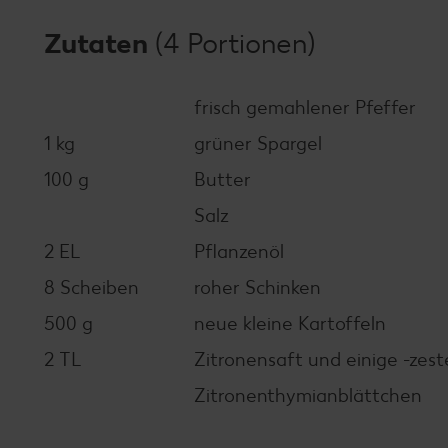
Zutaten
(4 Portionen)
frisch gemahlener Pfeffer
1 kg
grüner Spargel
100 g
Butter
Salz
2 EL
Pflanzenöl
8 Scheiben
roher Schinken
500 g
neue kleine Kartoffeln
2 TL
Zitronensaft und einige -zes
Zitronenthymianblättchen