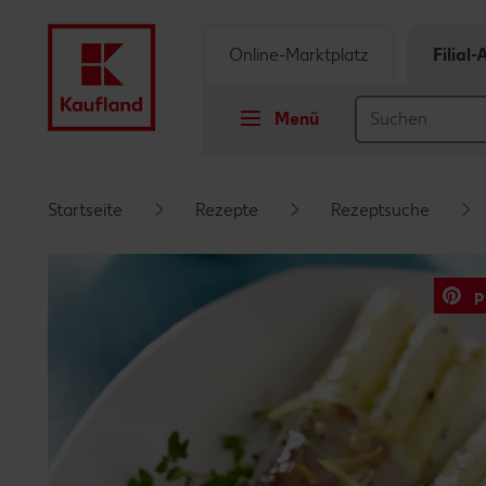
Online-Marktplatz
Filial
Menü
Springe zu
Startseite
Rezepte
Rezeptsuche
Hauptinhalt
p
Footer
Schwebender Seitenbereich