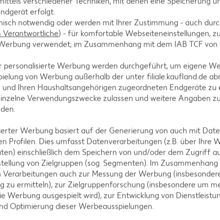
ittels verschiedener Techniken, mit denen eine Speicherung un
ndgerät erfolgt.
hnisch notwendig oder werden mit Ihrer Zustimmung - auch durch
Verantwortliche
) - für komfortable Webseiteneinstellungen, zur
te Werbung verwendet; im Zusammenhang mit dem IAB TCF von
t und -zesten, Zitronenthymian, Salz und Pfeffer wü
r personalisierte Werbung werden durchgeführt, um eigene W
ichten, mit der Zitronenbutter beträufeln und nach
ielung von Werbung außerhalb der unter filiale.kaufland.de abr
n und Ihren Haushaltsangehörigen zugeordneten Endgeräte zu 
einzelne Verwendungszwecke zulassen und weitere Angaben z
nden.
isierter Werbung basiert auf der Generierung von auch mit Dat
n Profilen. Dies umfasst Datenverarbeitungen (z.B. über Ihre
ten) einschließlich dem Speichern von und/oder dem Zugriff a
stellung von Zielgruppen (sog. Segmenten). Im Zusammenhang
n Verarbeitungen auch zur Messung der Werbung (insbesondere
g zu ermitteln), zur Zielgruppenforschung (insbesondere um me
tegorien
ie Werbung ausgespielt wird), zur Entwicklung von Dienstleistu
und Optimierung dieser Werbeausspielungen.