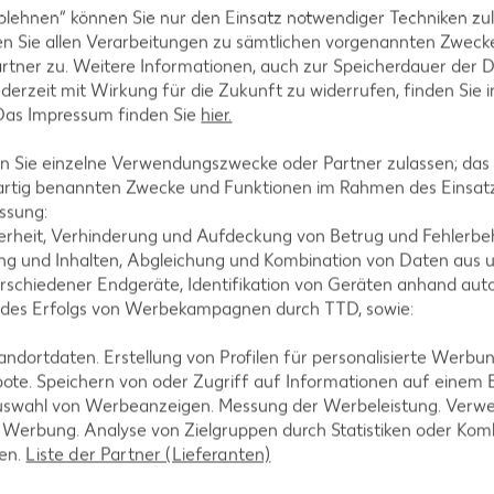
blehnen“ können Sie nur den Einsatz notwendiger Techniken zul
n Sie allen Verarbeitungen zu sämtlichen vorgenannten Zweck
ezepte
Muffin-Rezepte
rtner zu. Weitere Informationen, auch zur Speicherdauer der 
-Rezepte
Apfelkuchen-Rezepte
jederzeit mit Wirkung für die Zukunft zu widerrufen, finden Sie 
 Das Impressum finden Sie
hier.
Rezepte
Schokokuchen-Rezepte
ezepte
Torten-Rezepte
 Sie einzelne Verwendungszwecke oder Partner zulassen; das g
artig benannten Zwecke und Funktionen im Rahmen des Einsatz
l-Rezepte
Eis-Rezepte
ssung:
ezepte
Pfannkuchen-Rezepte
erheit, Verhinderung und Aufdeckung von Betrug und Fehlerbeh
g und Inhalten, Abgleichung und Kombination von Daten aus u
zepte
Plätzchen-Rezepte
rschiedener Endgeräte, Identifikation von Geräten anhand aut
 des Erfolgs von Werbekampagnen durch TTD, sowie:
dortdaten. Erstellung von Profilen für personalisierte Werbu
ote. Speichern von oder Zugriff auf Informationen auf einem
uswahl von Werbeanzeigen. Messung der Werbeleistung. Verwe
r Werbung. Analyse von Zielgruppen durch Statistiken oder Ko
len.
Liste der Partner (Lieferanten)