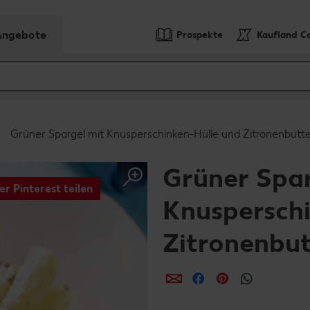
-Angebote
Prospekte
Kaufland C
Grüner Spargel mit Knusperschinken-Hülle und Zitronenbutt
Grüner Spar
er Pinterest teilen
Knusperschi
Zitronenbut
per E-Mail teilen
per Facebook teil
per Pinterest 
per What