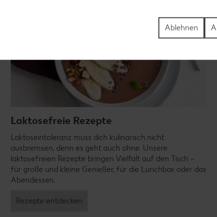
Ablehnen
A
Laktosefreie Rezepte
Laktoseintoleranz muss dich kulinarisch nicht
ausbremsen, denn es geht auch ohne. Unsere
laktosefreien Rezepte bringen Vielfalt auf den Tisch –
für große und kleine Genießer, für die Lunchbox oder das
Abendessen.
Rezepte entdecken