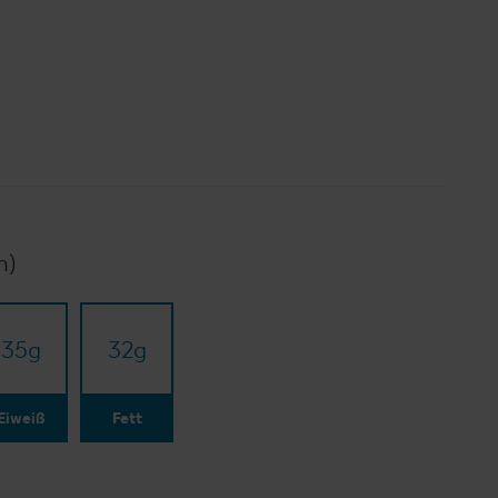
n)
35
g
32
g
Eiweiß
Fett