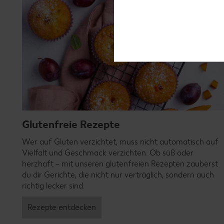
Glutenfreie Rezepte
Wer auf Gluten verzichtet, muss nicht automatisch auf
Vielfalt und Geschmack verzichten. Ob süß oder
herzhaft – mit unseren glutenfreien Rezepten zauberst
du dir Gerichte, die nicht nur verträglich, sondern auch
richtig lecker sind.
Rezepte entdecken