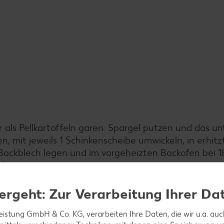
 als Pellkartoffeln garen. Spargel putzen und das un
en, mit jeweils 1 Schinkenscheibe umwickeln, in erhit
 Backblech legen und im vorgeheizten Backofen bei 
 Minuten garen.
ergeht: Zur Verarbeitung Ihrer Da
leistung GmbH & Co. KG, verarbeiten Ihre Daten, die wir u.a. au
ebene Bratfett geben und goldbraun rösten.