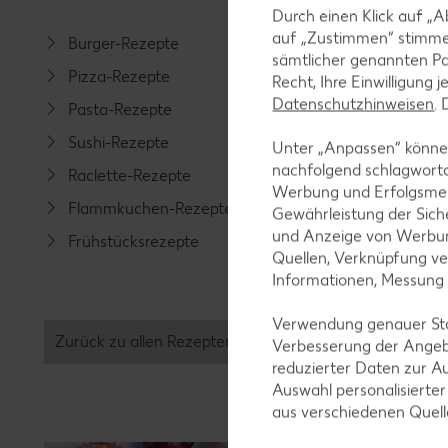
Durch einen Klick auf „A
auf „Zustimmen“ stimme
Burger-Rezepte
Salat-R
sämtlicher genannten Pa
Pizza-Rezepte
Spargel
Recht, Ihre Einwilligung 
Datenschutzhinweisen
.
Pasta-Rezepte
Fleisch-
Sushi-Rezepte
Fisch-R
Unter „Anpassen“ können
nachfolgend schlagwort
Raclette-Rezepte
Geflüge
Werbung und Erfolgsme
Flammkuchen-Rezepte
Lamm-R
Gewährleistung der Sich
und Anzeige von Werbun
Frühstücksrezepte
Grill-Re
Quellen, Verknüpfung ve
Informationen, Messung
Verwendung genauer Stan
Zurück zu allen Rezepten
Verbesserung der Angeb
reduzierter Daten zur A
Auswahl personalisierte
aus verschiedenen Quel