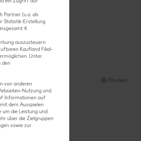
d ein Zugriff auf
 Partner (u.a. als
 Statistik-Erstellung
 insgesamt
4
rzen.
erbung auszusteuern
 Wunsch
ufbaren Kaufland Filial-
ermöglichen. Unter
u den
Drucken
en von anderen
 Webseiten-Nutzung und
uf Informationen auf
 mit dem Ausspielen
 um die Leistung und
hr über die Zielgruppen
ngen sowie zur