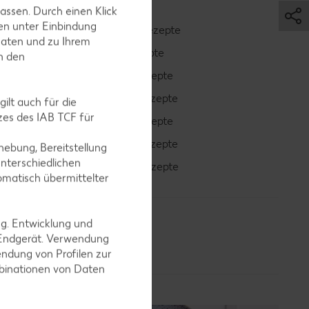
assen. Durch einen Klick
en unter Einbindung
Smoothie-Rezepte
Daten und zu Ihrem
Bowle-Rezepte
in den
Cocktail-Rezepte
Avocado-Rezepte
ilt auch für die
es des IAB TCF für
Erdbeer-Rezepte
Blaubeer-Rezepte
ebung, Bereitstellung
nterschiedlichen
Bananen-Rezepte
omatisch übermittelter
ng. Entwicklung und
 Endgerät. Verwendung
ndung von Profilen zur
mbinationen von Daten