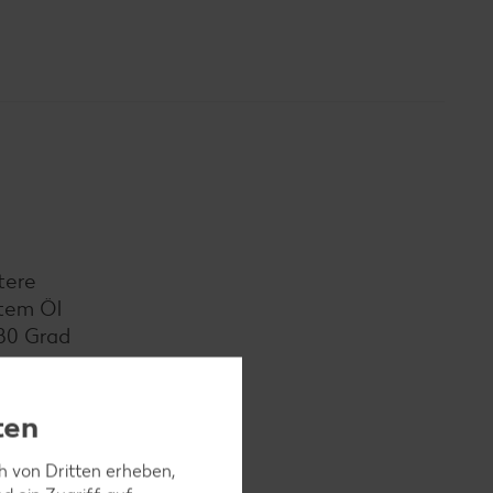
tere
ztem Öl
180 Grad
ten
ch von Dritten erheben,