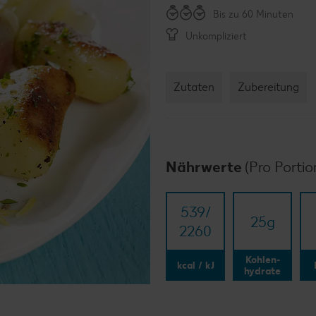
Bis zu 60 Minuten
Unkompliziert
Zutaten
Zubereitung
Nährwerte
(Pro Portio
539/​
25
g
2260
Kohlen-
kcal / kJ
hydrate