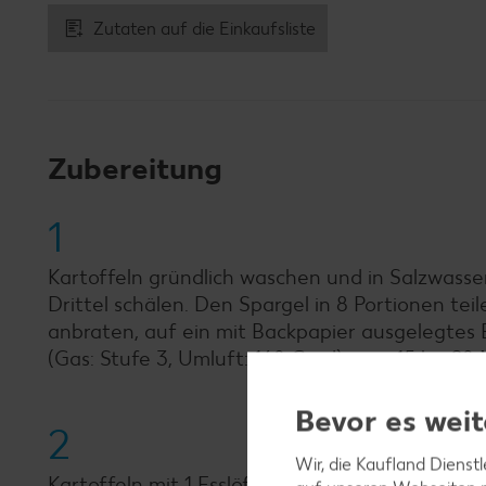
Zutaten auf die Einkaufsliste
Zubereitung
1
Kartoffeln gründlich waschen und in Salzwasser
Drittel schälen. Den Spargel in 8 Portionen teil
anbraten, auf ein mit Backpapier ausgelegtes
(Gas: Stufe 3, Umluft: 160 Grad) circa 15 bis 20
Bevor es weit
2
Wir, die Kaufland Dienst
Kartoffeln mit 1 Esslöffel Butter in das verbli