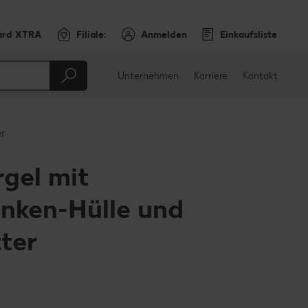
ard XTRA
Filiale:
Anmelden
Einkaufsliste
Unternehmen
Karriere
Kontakt
er
gel mit
nken-Hülle und
ter
en
teilen
sApp teilen