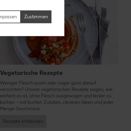
npassen
Zustimmen
Vegetarische Rezepte
Weniger Fleisch essen oder sogar ganz darauf
verzichten? Unsere vegetarischen Rezepte zeigen, wie
einfach es ist, ohne Fleisch ausgewogen und lecker zu
kochen – mit bunten Zutaten, cleveren Ideen und jeder
Menge Geschmack.
Rezepte entdecken