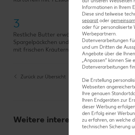
auf unseren Webseiten m
Informationen in Ihrem E
Diese sind teilweise tec
3
separat
oder
gemeinsam 
oder für personalisier
Werbepartnern.
Restliche Butter erwärmen und mit Zitronensaf
Datenverarbeitungen fü
Spargelpäckchen und Kartoffeln auf Teller anr
und um Dritten die Aussp
mit frischen Kräutern garniert servieren.
Angebote über die Ihne
„Anpassen“ können Sie 
Datenverarbeitungen fi
Zurück zur Übersicht
Die Erstellung personal
Webseiten angereicherte
Ihre genauen Standortda
Ihren Endgeräten zur Er
dieser Werbung erfolge
den Erfolg einer Werbun
Weitere interessante Rezeptka
zu erfahren, an welche d
technischen Sicherung 