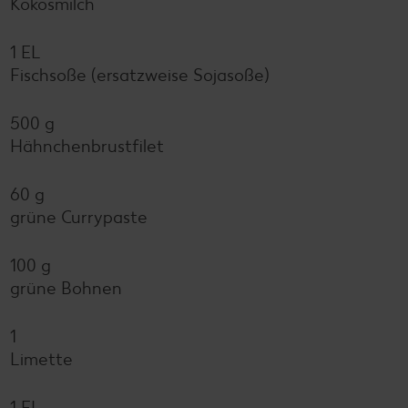
Kokosmilch
1 EL
Fischsoße (ersatzweise Sojasoße)
500 g
Hähnchenbrustfilet
60 g
grüne Currypaste
100 g
grüne Bohnen
1
Limette
1 EL