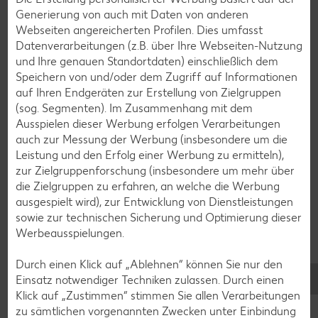
Schokokuchen-Rezepte
Generierung von auch mit Daten von anderen
Torten-Rezepte
Webseiten angereicherten Profilen. Dies umfasst
Datenverarbeitungen (z.B. über Ihre Webseiten-Nutzung
Eis-Rezepte
und Ihre genauen Standortdaten) einschließlich dem
Pfannkuchen-Rezepte
Speichern von und/oder dem Zugriff auf Informationen
auf Ihren Endgeräten zur Erstellung von Zielgruppen
Plätzchen-Rezepte
(sog. Segmenten). Im Zusammenhang mit dem
Ausspielen dieser Werbung erfolgen Verarbeitungen
auch zur Messung der Werbung (insbesondere um die
Smoothie-Rezepte
Leistung und den Erfolg einer Werbung zu ermitteln),
Bowle-Rezepte
zur Zielgruppenforschung (insbesondere um mehr über
die Zielgruppen zu erfahren, an welche die Werbung
Cocktail-Rezepte
ausgespielt wird), zur Entwicklung von Dienstleistungen
Avocado-Rezepte
sowie zur technischen Sicherung und Optimierung dieser
Werbeausspielungen.
Erdbeer-Rezepte
Blaubeer-Rezepte
Durch einen Klick auf „Ablehnen“ können Sie nur den
Einsatz notwendiger Techniken zulassen. Durch einen
Bananen-Rezepte
Klick auf „Zustimmen“ stimmen Sie allen Verarbeitungen
zu sämtlichen vorgenannten Zwecken unter Einbindung