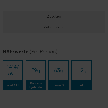
Zutaten
Zubereitung
Nährwerte
(Pro Portion)
1414/​
39
g
63
g
112
g
5911
Kohlen-
kcal / kJ
Eiweiß
Fett
hydrate