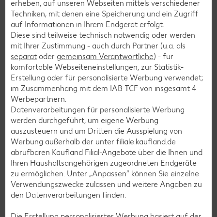
erheben, auf unseren Webseiten mittels verschiedener
Flammkuchen-Rezepte
Techniken, mit denen eine Speicherung und ein Zugriff
auf Informationen in Ihrem Endgerät erfolgt.
Frühstücksrezepte
Diese sind teilweise technisch notwendig oder werden
mit Ihrer Zustimmung - auch durch Partner (u.a. als
separat
oder
gemeinsam Verantwortliche
) - für
Salat-Rezepte
komfortable Webseiteneinstellungen, zur Statistik-
Spargel-Rezepte
Erstellung oder für personalisierte Werbung verwendet;
im Zusammenhang mit dem IAB TCF von insgesamt
4
Fleisch-Rezepte
Werbepartnern.
Fisch-Rezepte
Datenverarbeitungen für personalisierte Werbung
werden durchgeführt, um eigene Werbung
Geflügel-Rezepte
auszusteuern und um Dritten die Ausspielung von
Lamm-Rezepte
Werbung außerhalb der unter filiale.kaufland.de
abrufbaren Kaufland Filial-Angebote über die Ihnen und
Grill-Rezepte
Ihren Haushaltsangehörigen zugeordneten Endgeräte
zu ermöglichen. Unter „Anpassen“ können Sie einzelne
Verwendungszwecke zulassen und weitere Angaben zu
Muffin-Rezepte
den Datenverarbeitungen finden.
Apfelkuchen-Rezepte
Die Erstellung personalisierter Werbung basiert auf der