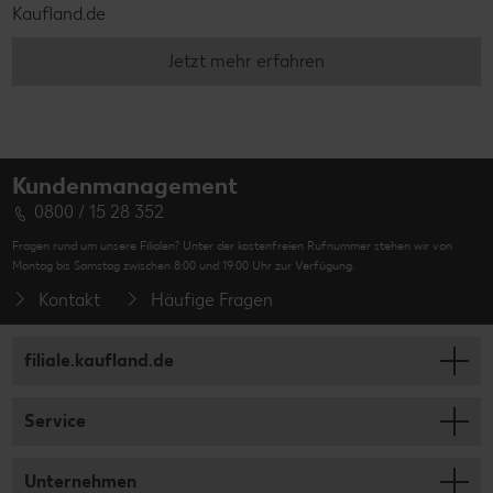
Kaufland.de
Jetzt mehr erfahren
Kundenmanagement
0800 / 15 28 352
Fragen rund um unsere Filialen? Unter der kostenfreien Rufnummer stehen wir von
Montag bis Samstag zwischen 8:00 und 19:00 Uhr zur Verfügung.
Kontakt
Häufige Fragen
filiale.kaufland.de
Service
Unternehmen