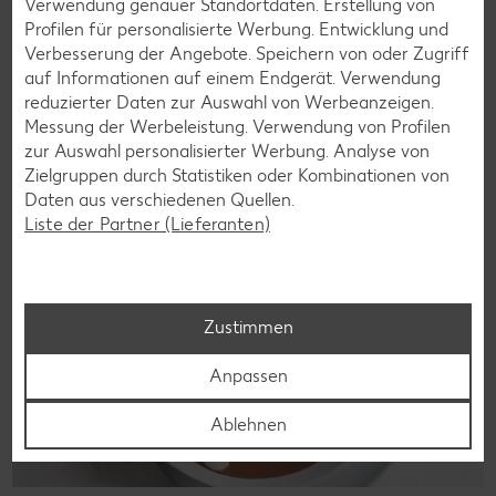
Wer auf Gluten verzichtet, muss nicht automatisch auf
Verwendung genauer Standortdaten. Erstellung von
Vielfalt und Geschmack verzichten. Ob süß oder herzhaft –
Profilen für personalisierte Werbung. Entwicklung und
mit unseren glutenfreien Rezepten zauberst du dir Gerichte,
Verbesserung der Angebote. Speichern von oder Zugriff
die nicht nur verträglich, sondern auch richtig lecker sind.
auf Informationen auf einem Endgerät. Verwendung
reduzierter Daten zur Auswahl von Werbeanzeigen.
Rezepte entdecken
Messung der Werbeleistung. Verwendung von Profilen
zur Auswahl personalisierter Werbung. Analyse von
Zielgruppen durch Statistiken oder Kombinationen von
Daten aus verschiedenen Quellen.
Liste der Partner (Lieferanten)
Zustimmen
Anpassen
Ablehnen