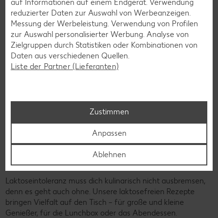
auf Informationen auf einem Endgerät. Verwendung
reduzierter Daten zur Auswahl von Werbeanzeigen.
Messung der Werbeleistung. Verwendung von Profilen
zur Auswahl personalisierter Werbung. Analyse von
Zielgruppen durch Statistiken oder Kombinationen von
Daten aus verschiedenen Quellen.
Liste der Partner (Lieferanten)
Zustimmen
Anpassen
Ablehnen
Laktosefreie Rezepte
Laktoseintoleranz muss dich kulinarisch nicht ausbremsen,
denn es geht auch ohne. Unsere laktosefreien Rezepte
bringen Vielfalt auf den Tisch – für große und kleine
Genießer, für die Lunchbox oder das Abendessen.