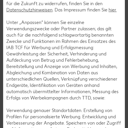
für die Zukunft zu widerrufen, finden Sie in den
Datenschutzhinweisen
. Das Impressum finden Sie
hier.
Unter „Anpassen“ können Sie einzelne
Verwendungszwecke oder Partner zulassen; das gilt
auch für die nachfolgend schlagwortartig benannten
Zwecke und Funktionen im Rahmen des Einsatzes des
IAB TCF für Werbung und Erfolgsmessung:
Gewährleistung der Sicherheit, Verhinderung und
Aufdeckung von Betrug und Fehlerbehebung,
Bereitstellung und Anzeige von Werbung und Inhalten,
Abgleichung und Kombination von Daten aus
unterschiedlichen Quellen, Verknüpfung verschiedener
Glutenfreie Rezepte
Endgeräte, Identifikation von Geräten anhand
Wer auf Gluten verzichtet, muss nicht automatisch auf
automatisch übermittelter Informationen, Messung des
Vielfalt und Geschmack verzichten. Ob süß oder herzhaft –
Erfolgs von Werbekampagnen durch TTD, sowie:
mit unseren glutenfreien Rezepten zauberst du dir Gerichte,
die nicht nur verträglich, sondern auch richtig lecker sind.
Verwendung genauer Standortdaten. Erstellung von
Profilen für personalisierte Werbung. Entwicklung und
Rezepte entdecken
Verbesserung der Angebote. Speichern von oder Zugriff