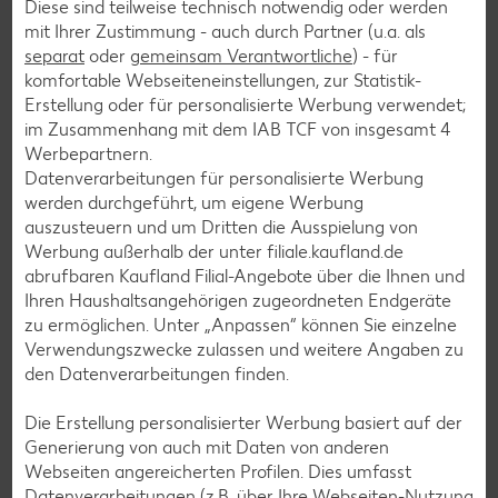
Diese sind teilweise technisch notwendig oder werden
Spargel-Rezepte
mit Ihrer Zustimmung - auch durch Partner (u.a. als
separat
oder
gemeinsam Verantwortliche
) - für
Fleisch-Rezepte
komfortable Webseiteneinstellungen, zur Statistik-
Fisch-Rezepte
Erstellung oder für personalisierte Werbung verwendet;
im Zusammenhang mit dem IAB TCF von insgesamt
4
Geflügel-Rezepte
Werbepartnern.
Lamm-Rezepte
Datenverarbeitungen für personalisierte Werbung
werden durchgeführt, um eigene Werbung
Grill-Rezepte
auszusteuern und um Dritten die Ausspielung von
Werbung außerhalb der unter filiale.kaufland.de
abrufbaren Kaufland Filial-Angebote über die Ihnen und
Muffin-Rezepte
Ihren Haushaltsangehörigen zugeordneten Endgeräte
Apfelkuchen-Rezepte
zu ermöglichen. Unter „Anpassen“ können Sie einzelne
Verwendungszwecke zulassen und weitere Angaben zu
Schokokuchen-Rezepte
den Datenverarbeitungen finden.
Torten-Rezepte
Die Erstellung personalisierter Werbung basiert auf der
Eis-Rezepte
Generierung von auch mit Daten von anderen
Pfannkuchen-Rezepte
Webseiten angereicherten Profilen. Dies umfasst
Datenverarbeitungen (z.B. über Ihre Webseiten-Nutzung