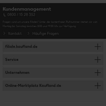
Kundenmanagement
0800 / 15 28 352
Fragen rund um unsere Filialen? Unter der kostenfreien Rufnummer stehen wir von
Montag bis Samstag zwischen 8:00 und 19:00 Uhr zur Verfügung.
Kontakt
Häufige Fragen
filiale.kaufland.de
Service
Unternehmen
Online-Marktplatz Kaufland.de