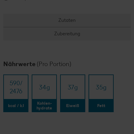
Zutaten
Zubereitung
Nährwerte
(Pro Portion)
590/​
34
g
37
g
35
g
2476
Kohlen-
kcal / kJ
Eiweiß
Fett
hydrate