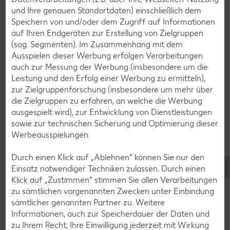
Plätzchen-Rezepte
und Ihre genauen Standortdaten) einschließlich dem
Speichern von und/oder dem Zugriff auf Informationen
auf Ihren Endgeräten zur Erstellung von Zielgruppen
Smoothie-Rezepte
(sog. Segmenten). Im Zusammenhang mit dem
Bowle-Rezepte
Ausspielen dieser Werbung erfolgen Verarbeitungen
auch zur Messung der Werbung (insbesondere um die
Cocktail-Rezepte
Leistung und den Erfolg einer Werbung zu ermitteln),
Avocado-Rezepte
zur Zielgruppenforschung (insbesondere um mehr über
die Zielgruppen zu erfahren, an welche die Werbung
Erdbeer-Rezepte
ausgespielt wird), zur Entwicklung von Dienstleistungen
Blaubeer-Rezepte
sowie zur technischen Sicherung und Optimierung dieser
Werbeausspielungen.
Bananen-Rezepte
Durch einen Klick auf „Ablehnen“ können Sie nur den
Einsatz notwendiger Techniken zulassen. Durch einen
Klick auf „Zustimmen“ stimmen Sie allen Verarbeitungen
Zurück zu allen Rezepten
zu sämtlichen vorgenannten Zwecken unter Einbindung
sämtlicher genannten Partner zu. Weitere
Informationen, auch zur Speicherdauer der Daten und
zu Ihrem Recht, Ihre Einwilligung jederzeit mit Wirkung