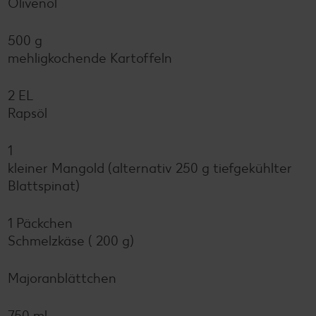
Olivenöl
500 g
mehligkochende Kartoffeln
2 EL
Rapsöl
1
kleiner Mangold (alternativ 250 g tiefgekühlter
Blattspinat)
1 Päckchen
Schmelzkäse ( 200 g)
Majoranblättchen
750 ml