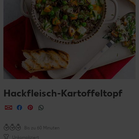
Hackfleisch-Kartoffeltopf
per E-Mail teilen
per Facebook teilen
per Pinterest teilen
per WhatsApp teilen
Bis zu 60 Minuten
Unkompliziert