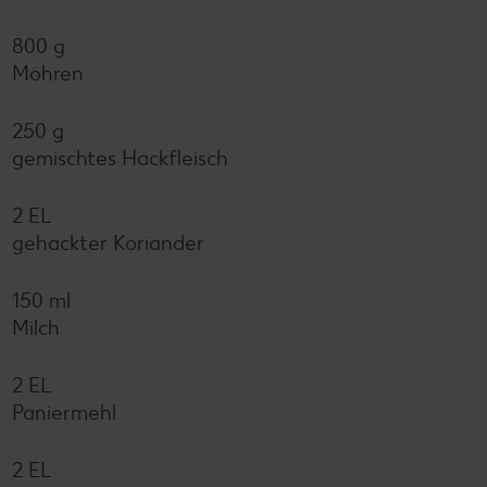
800 g
Möhren
250 g
gemischtes Hackfleisch
2 EL
gehackter Koriander
150 ml
Milch
2 EL
Paniermehl
2 EL