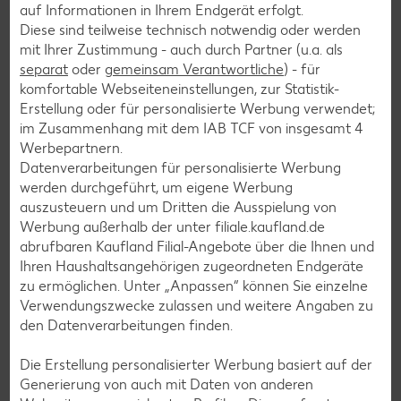
auf Informationen in Ihrem Endgerät erfolgt.
Diese sind teilweise technisch notwendig oder werden
Salat-Rezepte
mit Ihrer Zustimmung - auch durch Partner (u.a. als
Spargel-Rezepte
separat
oder
gemeinsam Verantwortliche
) - für
komfortable Webseiteneinstellungen, zur Statistik-
Fleisch-Rezepte
Erstellung oder für personalisierte Werbung verwendet;
Fisch-Rezepte
im Zusammenhang mit dem IAB TCF von insgesamt
4
Werbepartnern.
Geflügel-Rezepte
Datenverarbeitungen für personalisierte Werbung
Lamm-Rezepte
werden durchgeführt, um eigene Werbung
auszusteuern und um Dritten die Ausspielung von
Grill-Rezepte
Werbung außerhalb der unter filiale.kaufland.de
abrufbaren Kaufland Filial-Angebote über die Ihnen und
Ihren Haushaltsangehörigen zugeordneten Endgeräte
Muffin-Rezepte
zu ermöglichen. Unter „Anpassen“ können Sie einzelne
Apfelkuchen-Rezepte
Verwendungszwecke zulassen und weitere Angaben zu
den Datenverarbeitungen finden.
Schokokuchen-Rezepte
Torten-Rezepte
Die Erstellung personalisierter Werbung basiert auf der
Generierung von auch mit Daten von anderen
Eis-Rezepte