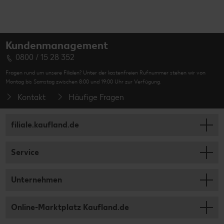
Kundenmanagement
0800 / 15 28 352
Fragen rund um unsere Filialen? Unter der kostenfreien Rufnummer stehen wir von
Montag bis Samstag zwischen 8:00 und 19:00 Uhr zur Verfügung.
Kontakt
Häufige Fragen
filiale.kaufland.de
Service
Unternehmen
Online-Marktplatz Kaufland.de