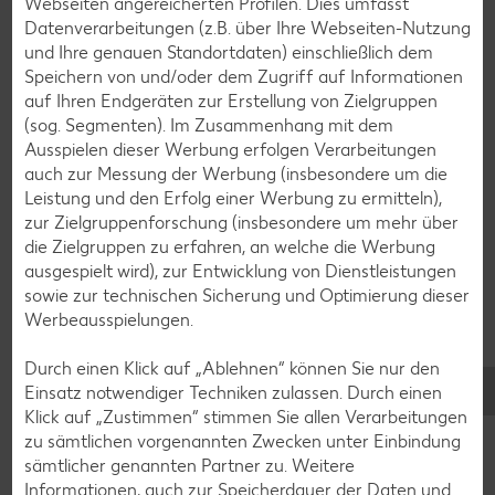
Webseiten angereicherten Profilen. Dies umfasst
Pfannkuchen-Rezepte
Datenverarbeitungen (z.B. über Ihre Webseiten-Nutzung
und Ihre genauen Standortdaten) einschließlich dem
Plätzchen-Rezepte
Speichern von und/oder dem Zugriff auf Informationen
auf Ihren Endgeräten zur Erstellung von Zielgruppen
(sog. Segmenten). Im Zusammenhang mit dem
Smoothie-Rezepte
Ausspielen dieser Werbung erfolgen Verarbeitungen
Bowle-Rezepte
auch zur Messung der Werbung (insbesondere um die
Leistung und den Erfolg einer Werbung zu ermitteln),
Cocktail-Rezepte
zur Zielgruppenforschung (insbesondere um mehr über
Avocado-Rezepte
die Zielgruppen zu erfahren, an welche die Werbung
ausgespielt wird), zur Entwicklung von Dienstleistungen
Erdbeer-Rezepte
sowie zur technischen Sicherung und Optimierung dieser
Blaubeer-Rezepte
Werbeausspielungen.
Bananen-Rezepte
Durch einen Klick auf „Ablehnen“ können Sie nur den
Einsatz notwendiger Techniken zulassen. Durch einen
Klick auf „Zustimmen“ stimmen Sie allen Verarbeitungen
zu sämtlichen vorgenannten Zwecken unter Einbindung
Zurück zu allen Rezepten
sämtlicher genannten Partner zu. Weitere
Informationen, auch zur Speicherdauer der Daten und