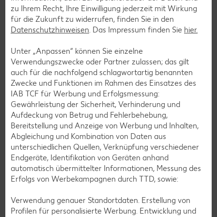
zu Ihrem Recht, Ihre Einwilligung jederzeit mit Wirkung
für die Zukunft zu widerrufen, finden Sie in den
Datenschutzhinweisen
. Das Impressum finden Sie
hier.
Unter „Anpassen“ können Sie einzelne
Verwendungszwecke oder Partner zulassen; das gilt
auch für die nachfolgend schlagwortartig benannten
Zwecke und Funktionen im Rahmen des Einsatzes des
IAB TCF für Werbung und Erfolgsmessung:
Gewährleistung der Sicherheit, Verhinderung und
Aufdeckung von Betrug und Fehlerbehebung,
Bereitstellung und Anzeige von Werbung und Inhalten,
Abgleichung und Kombination von Daten aus
unterschiedlichen Quellen, Verknüpfung verschiedener
Endgeräte, Identifikation von Geräten anhand
Glutenfreie Rezepte
automatisch übermittelter Informationen, Messung des
Erfolgs von Werbekampagnen durch TTD, sowie:
Wer auf Gluten verzichtet, muss nicht automatisch auf
Vielfalt und Geschmack verzichten. Ob süß oder herzhaft –
Verwendung genauer Standortdaten. Erstellung von
mit unseren glutenfreien Rezepten zauberst du dir Gerichte,
Profilen für personalisierte Werbung. Entwicklung und
die nicht nur verträglich, sondern auch richtig lecker sind.