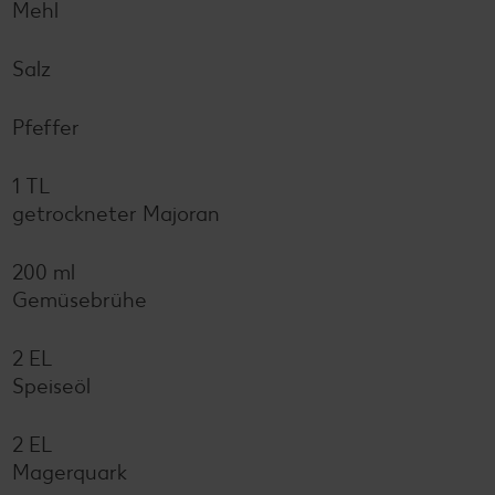
Mehl
Salz
Pfeffer
1 TL
getrockneter Majoran
200 ml
Gemüsebrühe
2 EL
Speiseöl
2 EL
Magerquark