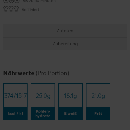
Bis zu 60 Minuten
Raffiniert
Zutaten
Zubereitung
Nährwerte
(Pro Portion)
374/​1517
25.0
g
18.1
g
21.0
g
Kohlen-
kcal / kJ
Eiweiß
Fett
hydrate