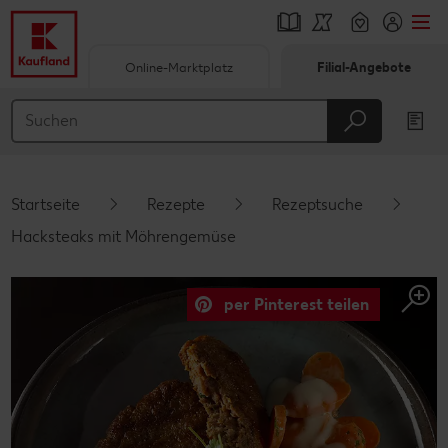
Online-Marktplatz
Filial-Angebote
Springe zu
Hauptinhalt
Footer
Startseite
Rezepte
Rezeptsuche
Schwebender Seitenbereich
Hacksteaks mit Möhrengemüse
per Pinterest teilen