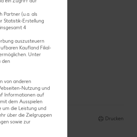
d ein Zugriff auf
 Partner (u.a. als
 Statistik-Erstellung
 insgesamt
4
ratfett
aren.
erbung auszusteuern
ufbaren Kaufland Filial-
ermöglichen. Unter
u den
en von anderen
ch
 Webseiten-Nutzung und
uf Informationen auf
 mit dem Ausspielen
 um die Leistung und
hr über die Zielgruppen
Drucken
ngen sowie zur