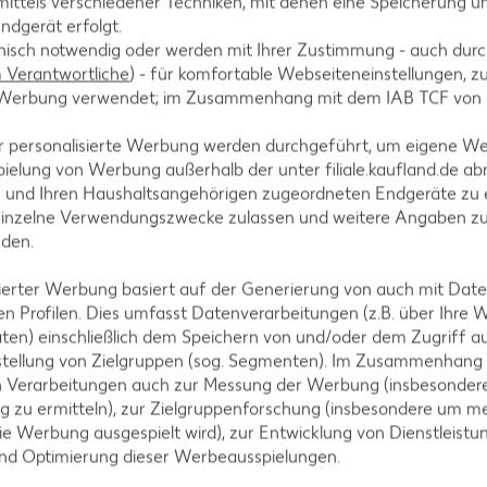
ittels verschiedener Techniken, mit denen eine Speicherung un
ndgerät erfolgt.
hnisch notwendig oder werden mit Ihrer Zustimmung - auch durch
Verantwortliche
) - für komfortable Webseiteneinstellungen, zur
te Werbung verwendet; im Zusammenhang mit dem IAB TCF von
. Zwiebeln und Paprikaschoten in das verbliebene B
ngießen, aufkochen und abgedeckt ca. 5 Minuten g
r personalisierte Werbung werden durchgeführt, um eigene W
nd kurz mit erhitzen.
ielung von Werbung außerhalb der unter filiale.kaufland.de abr
n und Ihren Haushaltsangehörigen zugeordneten Endgeräte zu 
einzelne Verwendungszwecke zulassen und weitere Angaben z
nden.
isierter Werbung basiert auf der Generierung von auch mit Dat
t Currypulver und Chiliflocken abschmecken und na
n Profilen. Dies umfasst Datenverarbeitungen (z.B. über Ihre
ren.
ten) einschließlich dem Speichern von und/oder dem Zugriff a
stellung von Zielgruppen (sog. Segmenten). Im Zusammenhang
n Verarbeitungen auch zur Messung der Werbung (insbesondere
g zu ermitteln), zur Zielgruppenforschung (insbesondere um me
ie Werbung ausgespielt wird), zur Entwicklung von Dienstleistu
und Optimierung dieser Werbeausspielungen.