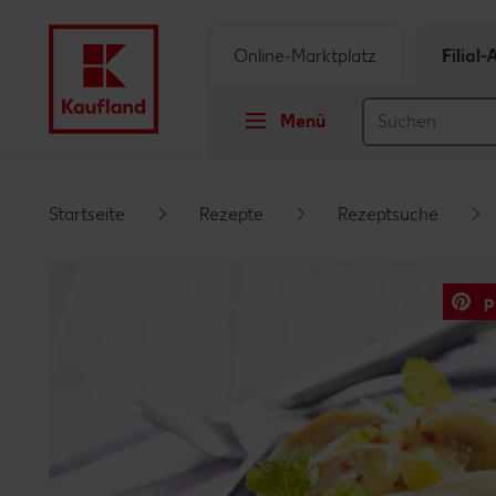
Online-Marktplatz
Filial
Menü
Springe zu
Startseite
Rezepte
Rezeptsuche
Hauptinhalt
p
Footer
Schwebender Seitenbereich