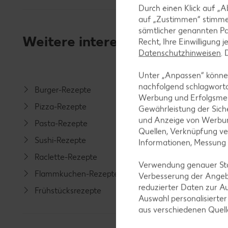
Durch einen Klick auf „A
auf „Zustimmen“ stimme
sämtlicher genannten Pa
Weitere interessante Rezeptka
Recht, Ihre Einwilligung 
Datenschutzhinweisen
.
Unter „Anpassen“ können
nachfolgend schlagwort
Burger-Rezepte
Salat-R
Werbung und Erfolgsme
Pizza-Rezepte
Spargel
Gewährleistung der Sich
und Anzeige von Werbun
Pasta-Rezepte
Fleisch-
Quellen, Verknüpfung ve
Sushi-Rezepte
Fisch-R
Informationen, Messung
Raclette-Rezepte
Geflüge
Verwendung genauer Stan
Flammkuchen-Rezepte
Lamm-R
Verbesserung der Angeb
reduzierter Daten zur A
Frühstücksrezepte
Grill-Re
Auswahl personalisierte
aus verschiedenen Quel