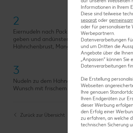
auf unseren Webseiten m
Informationen in Ihrem E
Diese sind teilweise tec
2
separat
oder
gemeinsam 
oder für personalisier
Eiernudeln nach Packungsanweisung zubereiten
Werbepartnern.
geben und andünsten. Kokosmilch und Brühe a
Datenverarbeitungen fü
Hähnchenbrust, Mango und Bananen zufügen u
und um Dritten die Aussp
Angebote über die Ihne
„Anpassen“ können Sie 
Datenverarbeitungen fi
3
Die Erstellung personal
Nudeln zu dem Hähnchen-Curry geben, alles mi
Webseiten angereicherte
Wunsch mit frischem Koriander garniert servie
Ihre genauen Standortda
Ihren Endgeräten zur Er
dieser Werbung erfolge
den Erfolg einer Werbun
Zurück zur Übersicht
zu erfahren, an welche d
technischen Sicherung 