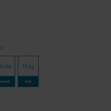
n)
40.8
g
17.5
g
Eiweiß
Fett