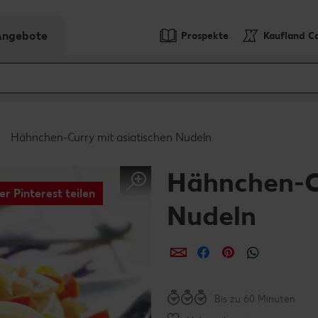
-Angebote
Prospekte
Kaufland C
Hähnchen-Curry mit asiatischen Nudeln
Hähnchen-Cu
er Pinterest teilen
Nudeln
per E-Mail teilen
per Facebook teil
per Pinterest 
per What
Bis zu 60 Minuten