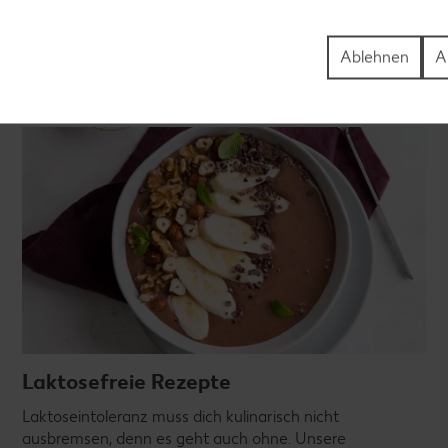
Ablehnen
A
Laktosefreie Rezepte
Laktoseintoleranz muss dich kulinarisch nicht
ausbremsen, denn es geht auch ohne. Unsere