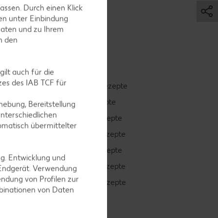
assen. Durch einen Klick
en unter Einbindung
Daten und zu Ihrem
in den
ilt auch für die
es des IAB TCF für
Smoothie-Rezepte
Bowle-Rezepte
ebung, Bereitstellung
nterschiedlichen
Cocktail-Rezepte
omatisch übermittelter
Avocado-Rezepte
Erdbeer-Rezepte
ng. Entwicklung und
Blaubeer-Rezepte
 Endgerät. Verwendung
ndung von Profilen zur
Bananen-Rezepte
mbinationen von Daten