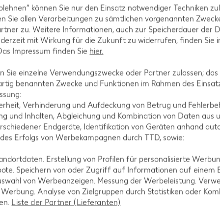
blehnen“ können Sie nur den Einsatz notwendiger Techniken zul
n Sie allen Verarbeitungen zu sämtlichen vorgenannten Zweck
rtner zu. Weitere Informationen, auch zur Speicherdauer der 
tegorien
jederzeit mit Wirkung für die Zukunft zu widerrufen, finden Sie 
 Das Impressum finden Sie
hier.
 Sie einzelne Verwendungszwecke oder Partner zulassen; das g
artig benannten Zwecke und Funktionen im Rahmen des Einsatz
ezepte
Muffin-Rezepte
ssung:
-Rezepte
Apfelkuchen-Rezepte
erheit, Verhinderung und Aufdeckung von Betrug und Fehlerbeh
g und Inhalten, Abgleichung und Kombination von Daten aus u
Rezepte
Schokokuchen-Rezepte
rschiedener Endgeräte, Identifikation von Geräten anhand aut
ezepte
Torten-Rezepte
 des Erfolgs von Werbekampagnen durch TTD, sowie:
l-Rezepte
Eis-Rezepte
dortdaten. Erstellung von Profilen für personalisierte Werbu
ezepte
Pfannkuchen-Rezepte
ote. Speichern von oder Zugriff auf Informationen auf einem
uswahl von Werbeanzeigen. Messung der Werbeleistung. Verwe
zepte
Plätzchen-Rezepte
r Werbung. Analyse von Zielgruppen durch Statistiken oder Ko
len.
Liste der Partner (Lieferanten)