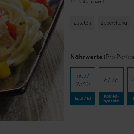
Unkompliziert
Zutaten
Zubereitung
Nährwerte
(Pro Portio
607/​
67.7
g
2540
Kohlen-
kcal / kJ
hydrate