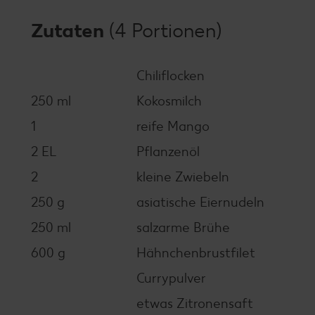
Zutaten
(4 Portionen)
Chiliflocken
250 ml
Kokosmilch
1
reife Mango
2 EL
Pflanzenöl
2
kleine Zwiebeln
250 g
asiatische Eiernudeln
250 ml
salzarme Brühe
600 g
Hähnchenbrustfilet
Currypulver
etwas Zitronensaft