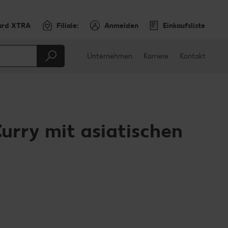
ard XTRA
Filiale:
Anmelden
Einkaufsliste
Unternehmen
Karriere
Kontakt
rry mit asiatischen
en
teilen
sApp teilen