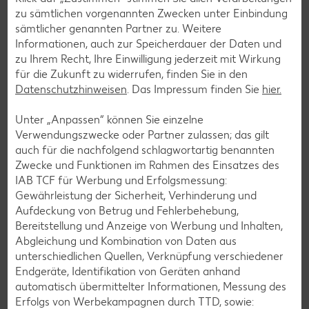
zu sämtlichen vorgenannten Zwecken unter Einbindung
Glutenfreie Rezepte
sämtlicher genannten Partner zu. Weitere
Wer auf Gluten verzichtet, muss nicht automatisch auf
Informationen, auch zur Speicherdauer der Daten und
Vielfalt und Geschmack verzichten. Ob süß oder herzhaft –
zu Ihrem Recht, Ihre Einwilligung jederzeit mit Wirkung
mit unseren glutenfreien Rezepten zauberst du dir Gerichte,
für die Zukunft zu widerrufen, finden Sie in den
die nicht nur verträglich, sondern auch richtig lecker sind.
Datenschutzhinweisen
. Das Impressum finden Sie
hier.
Rezepte entdecken
Unter „Anpassen“ können Sie einzelne
Verwendungszwecke oder Partner zulassen; das gilt
auch für die nachfolgend schlagwortartig benannten
Zwecke und Funktionen im Rahmen des Einsatzes des
IAB TCF für Werbung und Erfolgsmessung:
Gewährleistung der Sicherheit, Verhinderung und
Aufdeckung von Betrug und Fehlerbehebung,
Bereitstellung und Anzeige von Werbung und Inhalten,
Abgleichung und Kombination von Daten aus
unterschiedlichen Quellen, Verknüpfung verschiedener
Endgeräte, Identifikation von Geräten anhand
automatisch übermittelter Informationen, Messung des
Erfolgs von Werbekampagnen durch TTD, sowie: