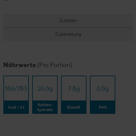
Zutaten
Zubereitung
Nährwerte
(Pro Portion)
186/​783
26.0
g
7.8
g
6.0
g
Kohlen-
kcal / kJ
Eiweiß
Fett
hydrate