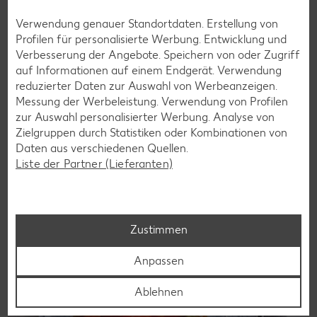
Verwendung genauer Standortdaten. Erstellung von
Profilen für personalisierte Werbung. Entwicklung und
Laktosefreie Rezepte
Verbesserung der Angebote. Speichern von oder Zugriff
auf Informationen auf einem Endgerät. Verwendung
Laktoseintoleranz muss dich kulinarisch nicht ausbremsen,
reduzierter Daten zur Auswahl von Werbeanzeigen.
denn es geht auch ohne. Unsere laktosefreien Rezepte
Messung der Werbeleistung. Verwendung von Profilen
bringen Vielfalt auf den Tisch – für große und kleine
zur Auswahl personalisierter Werbung. Analyse von
Genießer, für die Lunchbox oder das Abendessen.
Zielgruppen durch Statistiken oder Kombinationen von
Daten aus verschiedenen Quellen.
Rezepte entdecken
Liste der Partner (Lieferanten)
Zustimmen
Anpassen
Ablehnen