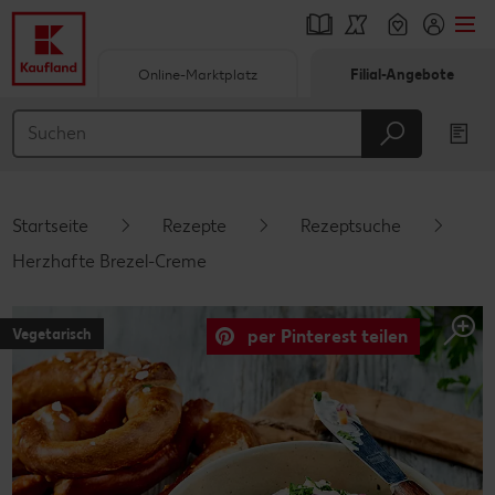
Online-Marktplatz
Filial-Angebote
Springe zu
Hauptinhalt
Footer
Startseite
Rezepte
Rezeptsuche
Schwebender Seitenbereich
Herzhafte Brezel-Creme
Vegetarisch
per Pinterest teilen