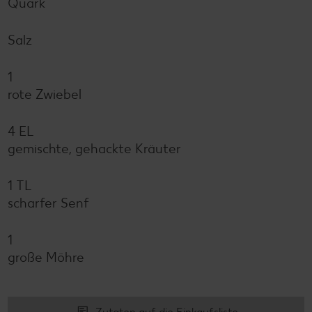
Quark
Salz
1
rote Zwiebel
4 EL
gemischte, gehackte Kräuter
1 TL
scharfer Senf
1
große Möhre