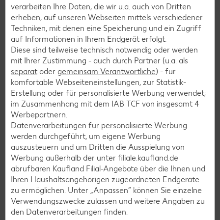
verarbeiten Ihre Daten, die wir u.a. auch von Dritten
Apfelkuchen-Rezepte
erheben, auf unseren Webseiten mittels verschiedener
Techniken, mit denen eine Speicherung und ein Zugriff
Schokokuchen-Rezepte
auf Informationen in Ihrem Endgerät erfolgt.
Torten-Rezepte
Diese sind teilweise technisch notwendig oder werden
mit Ihrer Zustimmung - auch durch Partner (u.a. als
Eis-Rezepte
separat
oder
gemeinsam Verantwortliche
) - für
Pfannkuchen-Rezepte
komfortable Webseiteneinstellungen, zur Statistik-
Erstellung oder für personalisierte Werbung verwendet;
Plätzchen-Rezepte
im Zusammenhang mit dem IAB TCF von insgesamt
4
Werbepartnern.
Datenverarbeitungen für personalisierte Werbung
Smoothie-Rezepte
werden durchgeführt, um eigene Werbung
Bowle-Rezepte
auszusteuern und um Dritten die Ausspielung von
Werbung außerhalb der unter filiale.kaufland.de
Cocktail-Rezepte
abrufbaren Kaufland Filial-Angebote über die Ihnen und
Avocado-Rezepte
Ihren Haushaltsangehörigen zugeordneten Endgeräte
zu ermöglichen. Unter „Anpassen“ können Sie einzelne
Erdbeer-Rezepte
Verwendungszwecke zulassen und weitere Angaben zu
Blaubeer-Rezepte
den Datenverarbeitungen finden.