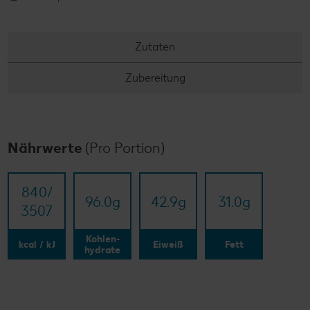
Zutaten
Zubereitung
Nährwerte
(Pro Portion)
840/​
96.0
g
42.9
g
31.0
g
3507
Kohlen-
kcal / kJ
Eiweiß
Fett
hydrate