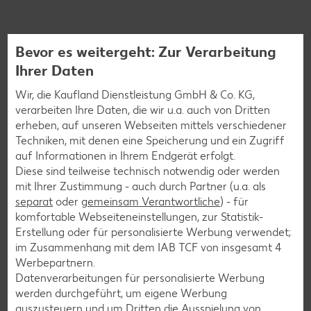
Weitere interessante
Bevor es weitergeht: Zur Verarbeitung
Ihrer Daten
Rezeptkategorien
Wir, die Kaufland Dienstleistung GmbH & Co. KG,
verarbeiten Ihre Daten, die wir u.a. auch von Dritten
erheben, auf unseren Webseiten mittels verschiedener
Techniken, mit denen eine Speicherung und ein Zugriff
Burger-Rezepte
auf Informationen in Ihrem Endgerät erfolgt.
Pizza-Rezepte
Diese sind teilweise technisch notwendig oder werden
mit Ihrer Zustimmung - auch durch Partner (u.a. als
Pasta-Rezepte
separat
oder
gemeinsam Verantwortliche
) - für
Sushi-Rezepte
komfortable Webseiteneinstellungen, zur Statistik-
Erstellung oder für personalisierte Werbung verwendet;
Raclette-Rezepte
im Zusammenhang mit dem IAB TCF von insgesamt
4
Flammkuchen-Rezepte
Werbepartnern.
Datenverarbeitungen für personalisierte Werbung
Frühstücksrezepte
werden durchgeführt, um eigene Werbung
auszusteuern und um Dritten die Ausspielung von