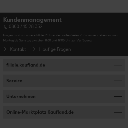
Kundenmanagement
0800 / 15 28 352
Fragen rund um unsere Filialen? Unter der kostenfreien Rufnummer stehen wir von
Montag bis Samstag zwischen 8:00 und 19:00 Uhr zur Verfügung.
Kontakt
Häufige Fragen
filiale.kaufland.de
Service
Unternehmen
Online-Marktplatz Kaufland.de