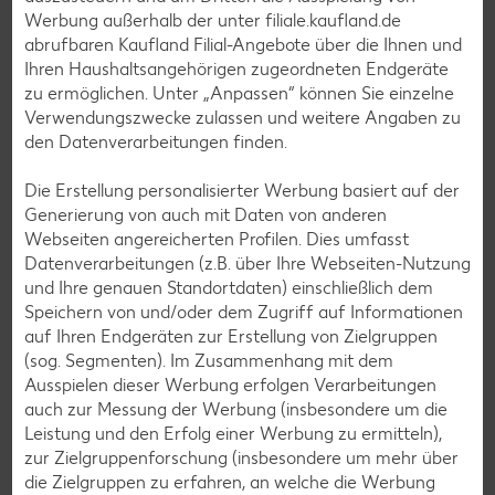
Werbung außerhalb der unter filiale.kaufland.de
Salat-Rezepte
abrufbaren Kaufland Filial-Angebote über die Ihnen und
Spargel-Rezepte
Ihren Haushaltsangehörigen zugeordneten Endgeräte
zu ermöglichen. Unter „Anpassen“ können Sie einzelne
Fleisch-Rezepte
Verwendungszwecke zulassen und weitere Angaben zu
Fisch-Rezepte
den Datenverarbeitungen finden.
Geflügel-Rezepte
Die Erstellung personalisierter Werbung basiert auf der
Lamm-Rezepte
Generierung von auch mit Daten von anderen
Webseiten angereicherten Profilen. Dies umfasst
Grill-Rezepte
Datenverarbeitungen (z.B. über Ihre Webseiten-Nutzung
und Ihre genauen Standortdaten) einschließlich dem
Speichern von und/oder dem Zugriff auf Informationen
Muffin-Rezepte
auf Ihren Endgeräten zur Erstellung von Zielgruppen
Apfelkuchen-Rezepte
(sog. Segmenten). Im Zusammenhang mit dem
Ausspielen dieser Werbung erfolgen Verarbeitungen
Schokokuchen-Rezepte
auch zur Messung der Werbung (insbesondere um die
Torten-Rezepte
Leistung und den Erfolg einer Werbung zu ermitteln),
zur Zielgruppenforschung (insbesondere um mehr über
Eis-Rezepte
die Zielgruppen zu erfahren, an welche die Werbung
Pfannkuchen-Rezepte