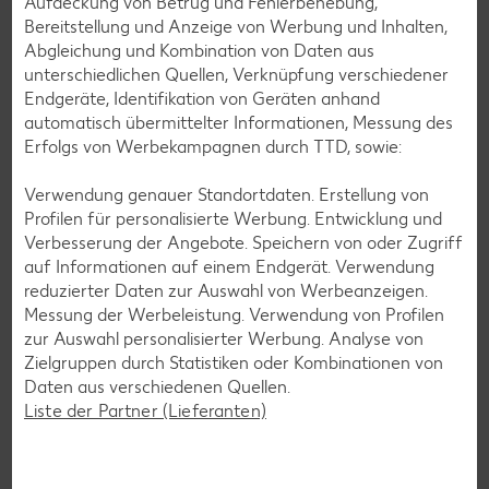
Aufdeckung von Betrug und Fehlerbehebung,
Bereitstellung und Anzeige von Werbung und Inhalten,
Abgleichung und Kombination von Daten aus
unterschiedlichen Quellen, Verknüpfung verschiedener
Endgeräte, Identifikation von Geräten anhand
automatisch übermittelter Informationen, Messung des
Erfolgs von Werbekampagnen durch TTD, sowie:
Verwendung genauer Standortdaten. Erstellung von
Profilen für personalisierte Werbung. Entwicklung und
Verbesserung der Angebote. Speichern von oder Zugriff
auf Informationen auf einem Endgerät. Verwendung
reduzierter Daten zur Auswahl von Werbeanzeigen.
Messung der Werbeleistung. Verwendung von Profilen
zur Auswahl personalisierter Werbung. Analyse von
Glutenfreie Rezepte
Zielgruppen durch Statistiken oder Kombinationen von
Wer auf Gluten verzichtet, muss nicht automatisch auf
Daten aus verschiedenen Quellen.
Vielfalt und Geschmack verzichten. Ob süß oder herzhaft –
Liste der Partner (Lieferanten)
mit unseren glutenfreien Rezepten zauberst du dir Gerichte,
die nicht nur verträglich, sondern auch richtig lecker sind.