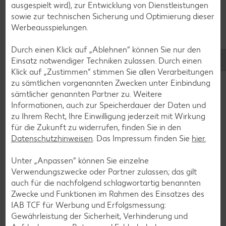
ausgespielt wird), zur Entwicklung von Dienstleistungen
sowie zur technischen Sicherung und Optimierung dieser
Plätzchen-Rezepte
Werbeausspielungen.
Durch einen Klick auf „Ablehnen“ können Sie nur den
Smoothie-Rezepte
Einsatz notwendiger Techniken zulassen. Durch einen
Bowle-Rezepte
Klick auf „Zustimmen“ stimmen Sie allen Verarbeitungen
zu sämtlichen vorgenannten Zwecken unter Einbindung
Cocktail-Rezepte
sämtlicher genannten Partner zu. Weitere
Avocado-Rezepte
Informationen, auch zur Speicherdauer der Daten und
zu Ihrem Recht, Ihre Einwilligung jederzeit mit Wirkung
Erdbeer-Rezepte
für die Zukunft zu widerrufen, finden Sie in den
Blaubeer-Rezepte
Datenschutzhinweisen
. Das Impressum finden Sie
hier.
Bananen-Rezepte
Unter „Anpassen“ können Sie einzelne
Verwendungszwecke oder Partner zulassen; das gilt
auch für die nachfolgend schlagwortartig benannten
Zwecke und Funktionen im Rahmen des Einsatzes des
Zurück zu allen Rezepten
IAB TCF für Werbung und Erfolgsmessung:
Gewährleistung der Sicherheit, Verhinderung und