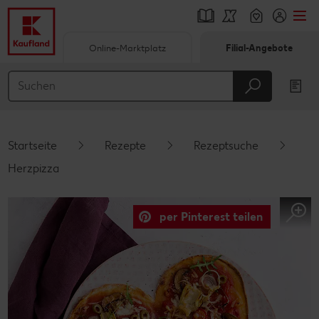
Online-Marktplatz
Filial-Angebote
Springe zu
Hauptinhalt
Footer
Startseite
Rezepte
Rezeptsuche
Schwebender Seitenbereich
Herzpizza
per Pinterest teilen