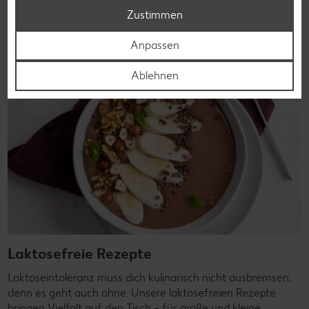
Rezepte entdecken
Zustimmen
Anpassen
Ablehnen
Laktosefreie Rezepte
Laktoseintoleranz muss dich kulinarisch nicht ausbremsen,
denn es geht auch ohne. Unsere laktosefreien Rezepte
bringen Vielfalt auf den Tisch – für große und kleine