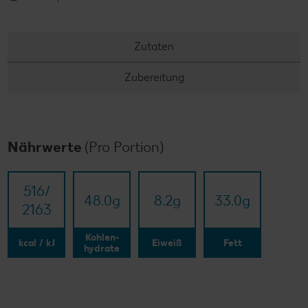
Zutaten
Zubereitung
Nährwerte
(Pro Portion)
516/​
48.0
g
8.2
g
33.0
g
2163
Kohlen-
kcal / kJ
Eiweiß
Fett
hydrate