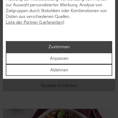
zur Auswahl personalisierter Werbung. Analyse von
Zielgruppen durch Statistiken oder Kombinationen von
Daten aus verschiedenen Quellen.
Liste der Partner (Lieferanten)
Zustimmen
Glutenfreie Rezepte
Wer auf Gluten verzichtet, muss nicht automatisch auf
Anpassen
Vielfalt und Geschmack verzichten. Ob süß oder herzhaft –
mit unseren glutenfreien Rezepten zauberst du dir Gerichte,
Ablehnen
die nicht nur verträglich, sondern auch richtig lecker sind.
Rezepte entdecken