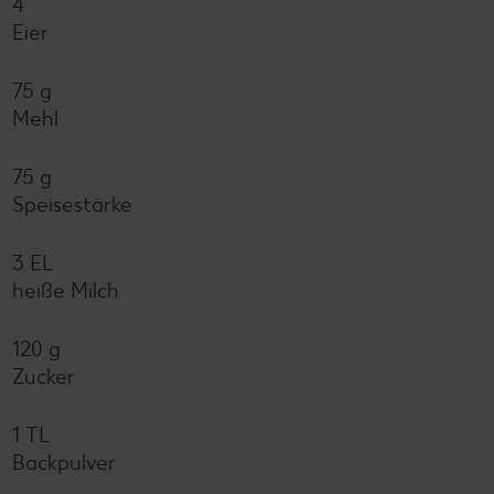
4
Eier
75 g
Mehl
75 g
Speisestärke
3 EL
heiße Milch
120 g
Zucker
1 TL
Backpulver