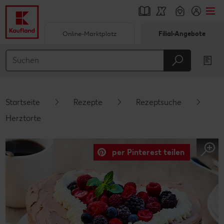
Online-Marktplatz
Filial-Angebote
Springe zu
Hauptinhalt
Footer
Startseite
Rezepte
Rezeptsuche
Schwebender Seitenbereich
Herztorte
per Pinterest teilen