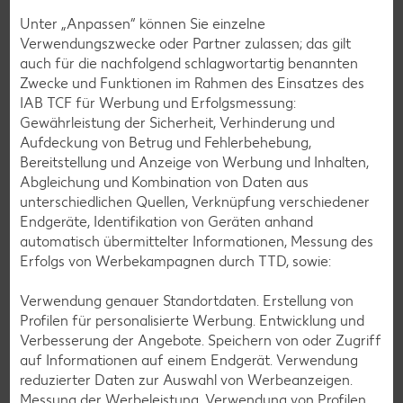
Unter „Anpassen“ können Sie einzelne
Cocktail-Rezepte
Verwendungszwecke oder Partner zulassen; das gilt
Avocado-Rezepte
auch für die nachfolgend schlagwortartig benannten
Zwecke und Funktionen im Rahmen des Einsatzes des
Erdbeer-Rezepte
IAB TCF für Werbung und Erfolgsmessung:
Blaubeer-Rezepte
Gewährleistung der Sicherheit, Verhinderung und
Aufdeckung von Betrug und Fehlerbehebung,
Bananen-Rezepte
Bereitstellung und Anzeige von Werbung und Inhalten,
Abgleichung und Kombination von Daten aus
unterschiedlichen Quellen, Verknüpfung verschiedener
Endgeräte, Identifikation von Geräten anhand
Zurück zu allen Rezepten
automatisch übermittelter Informationen, Messung des
Erfolgs von Werbekampagnen durch TTD, sowie:
Verwendung genauer Standortdaten. Erstellung von
Profilen für personalisierte Werbung. Entwicklung und
Verbesserung der Angebote. Speichern von oder Zugriff
auf Informationen auf einem Endgerät. Verwendung
reduzierter Daten zur Auswahl von Werbeanzeigen.
Messung der Werbeleistung. Verwendung von Profilen