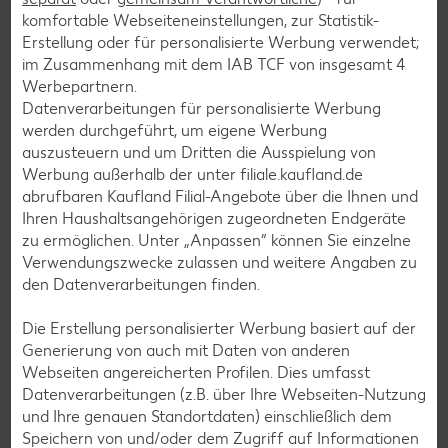
komfortable Webseiteneinstellungen, zur Statistik-
Erstellung oder für personalisierte Werbung verwendet;
im Zusammenhang mit dem IAB TCF von insgesamt
4
Burger-Rezepte
Werbepartnern.
Pizza-Rezepte
Datenverarbeitungen für personalisierte Werbung
werden durchgeführt, um eigene Werbung
Pasta-Rezepte
auszusteuern und um Dritten die Ausspielung von
Sushi-Rezepte
Werbung außerhalb der unter filiale.kaufland.de
abrufbaren Kaufland Filial-Angebote über die Ihnen und
Raclette-Rezepte
Ihren Haushaltsangehörigen zugeordneten Endgeräte
Flammkuchen-Rezepte
zu ermöglichen. Unter „Anpassen“ können Sie einzelne
Verwendungszwecke zulassen und weitere Angaben zu
Frühstücksrezepte
den Datenverarbeitungen finden.
Die Erstellung personalisierter Werbung basiert auf der
Salat-Rezepte
Generierung von auch mit Daten von anderen
Spargel-Rezepte
Webseiten angereicherten Profilen. Dies umfasst
Datenverarbeitungen (z.B. über Ihre Webseiten-Nutzung
Fleisch-Rezepte
und Ihre genauen Standortdaten) einschließlich dem
Fisch-Rezepte
Speichern von und/oder dem Zugriff auf Informationen