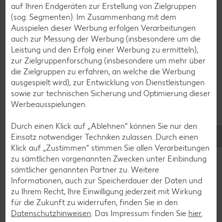
auf Ihren Endgeräten zur Erstellung von Zielgruppen
Geflügel-Rezepte
(sog. Segmenten). Im Zusammenhang mit dem
Lamm-Rezepte
Ausspielen dieser Werbung erfolgen Verarbeitungen
auch zur Messung der Werbung (insbesondere um die
Grill-Rezepte
Leistung und den Erfolg einer Werbung zu ermitteln),
zur Zielgruppenforschung (insbesondere um mehr über
die Zielgruppen zu erfahren, an welche die Werbung
Muffin-Rezepte
ausgespielt wird), zur Entwicklung von Dienstleistungen
Apfelkuchen-Rezepte
sowie zur technischen Sicherung und Optimierung dieser
Werbeausspielungen.
Schokokuchen-Rezepte
Torten-Rezepte
Durch einen Klick auf „Ablehnen“ können Sie nur den
Einsatz notwendiger Techniken zulassen. Durch einen
Eis-Rezepte
Klick auf „Zustimmen“ stimmen Sie allen Verarbeitungen
Pfannkuchen-Rezepte
zu sämtlichen vorgenannten Zwecken unter Einbindung
sämtlicher genannten Partner zu. Weitere
Plätzchen-Rezepte
Informationen, auch zur Speicherdauer der Daten und
zu Ihrem Recht, Ihre Einwilligung jederzeit mit Wirkung
für die Zukunft zu widerrufen, finden Sie in den
Smoothie-Rezepte
Datenschutzhinweisen
. Das Impressum finden Sie
hier.
Bowle-Rezepte