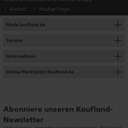
Montag bis Samstag zwischen 8:00 und 19:00 Uhr zur Verfügung.
Kontakt
Häufige Fragen
filiale.kaufland.de
Service
Unternehmen
Online-Marktplatz Kaufland.de
Abonniere unseren Kaufland-
Newsletter
Jetzt kostenlos anmelden und mehr entdecken. Wir freuen