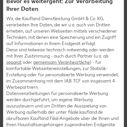
Bevor es weitergeht: Zur Verarbeitung
Geflügel-Rezepte
Ihrer Daten
Lamm-Rezepte
Wir, die Kaufland Dienstleistung GmbH & Co. KG,
Grill-Rezepte
verarbeiten Ihre Daten, die wir u.a. auch von Dritten
erheben, auf unseren Webseiten mittels verschiedener
Techniken, mit denen eine Speicherung und ein Zugriff
Muffin-Rezepte
auf Informationen in Ihrem Endgerät erfolgt.
Apfelkuchen-Rezepte
Diese sind teilweise technisch notwendig oder werden
mit Ihrer Zustimmung - auch durch Partner (u.a. als
Schokokuchen-Rezepte
separat
oder
gemeinsam Verantwortliche
) - für
Torten-Rezepte
komfortable Webseiteneinstellungen, zur Statistik-
Erstellung oder für personalisierte Werbung verwendet;
Eis-Rezepte
im Zusammenhang mit dem IAB TCF von insgesamt
4
Pfannkuchen-Rezepte
Werbepartnern.
Datenverarbeitungen für personalisierte Werbung
Plätzchen-Rezepte
werden durchgeführt, um eigene Werbung
auszusteuern und um Dritten die Ausspielung von
Werbung außerhalb der unter filiale.kaufland.de
Smoothie-Rezepte
abrufbaren Kaufland Filial-Angebote über die Ihnen und
Bowle-Rezepte
Ihren Haushaltsangehörigen zugeordneten Endgeräte