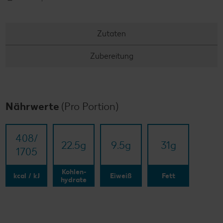
Zutaten
Zubereitung
Nährwerte
(Pro Portion)
408/​
22.5
g
9.5
g
31
g
1705
Kohlen-
kcal / kJ
Eiweiß
Fett
hydrate