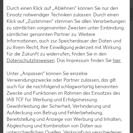
Durch einen Klick auf „Ablehnen“ können Sie nur den
Einsatz notwendiger Techniken zulassen. Durch einen
Klick auf „Zustimmen“ stimmen Sie allen Verarbeitungen
zu sämtlichen vorgenannten Zwecken unter Einbindung
sämtlicher genannten Partner zu. Weitere
Informationen, auch zur Speicherdauer der Daten und
zu Ihrem Recht, Ihre Einwilligung jederzeit mit Wirkung
Glutenfreie Rezepte
für die Zukunft zu widerrufen, finden Sie in den
Datenschutzhinweisen
. Das Impressum finden Sie
hier.
Wer auf Gluten verzichtet, muss nicht automatisch auf
Vielfalt und Geschmack verzichten. Ob süß oder herzhaft –
Unter „Anpassen“ können Sie einzelne
mit unseren glutenfreien Rezepten zauberst du dir Gerichte,
Verwendungszwecke oder Partner zulassen; das gilt
die nicht nur verträglich, sondern auch richtig lecker sind.
auch für die nachfolgend schlagwortartig benannten
Zwecke und Funktionen im Rahmen des Einsatzes des
Rezepte entdecken
IAB TCF für Werbung und Erfolgsmessung:
Gewährleistung der Sicherheit, Verhinderung und
Aufdeckung von Betrug und Fehlerbehebung,
Bereitstellung und Anzeige von Werbung und Inhalten,
Abgleichung und Kombination von Daten aus
unterschiedlichen Quellen, Verknüpfung verschiedener