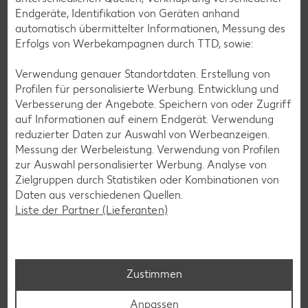
Endgeräte, Identifikation von Geräten anhand
automatisch übermittelter Informationen, Messung des
Erfolgs von Werbekampagnen durch TTD, sowie:
Verwendung genauer Standortdaten. Erstellung von
Profilen für personalisierte Werbung. Entwicklung und
Verbesserung der Angebote. Speichern von oder Zugriff
auf Informationen auf einem Endgerät. Verwendung
reduzierter Daten zur Auswahl von Werbeanzeigen.
Messung der Werbeleistung. Verwendung von Profilen
Laktosefreie Rezepte
zur Auswahl personalisierter Werbung. Analyse von
Laktoseintoleranz muss dich kulinarisch nicht ausbremsen,
Zielgruppen durch Statistiken oder Kombinationen von
denn es geht auch ohne. Unsere laktosefreien Rezepte
Daten aus verschiedenen Quellen.
bringen Vielfalt auf den Tisch – für große und kleine
Liste der Partner (Lieferanten)
Genießer, für die Lunchbox oder das Abendessen.
Rezepte entdecken
Zustimmen
Anpassen