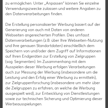
zu ermöglichen. Unter „Anpassen“ können Sie einzelne
Cocktail-Rezepte
Verwendungszwecke zulassen und weitere Angaben zu
Avocado-Rezepte
den Datenverarbeitungen finden.
Erdbeer-Rezepte
Die Erstellung personalisierter Werbung basiert auf der
Blaubeer-Rezepte
Generierung von auch mit Daten von anderen
Webseiten angereicherten Profilen. Dies umfasst
Bananen-Rezepte
Datenverarbeitungen (z.B. über Ihre Webseiten-Nutzung
und Ihre genauen Standortdaten) einschließlich dem
Speichern von und/oder dem Zugriff auf Informationen
auf Ihren Endgeräten zur Erstellung von Zielgruppen
(sog. Segmenten). Im Zusammenhang mit dem
Zurück zu allen Rezepten
Ausspielen dieser Werbung erfolgen Verarbeitungen
auch zur Messung der Werbung (insbesondere um die
Leistung und den Erfolg einer Werbung zu ermitteln),
zur Zielgruppenforschung (insbesondere um mehr über
die Zielgruppen zu erfahren, an welche die Werbung
ausgespielt wird), zur Entwicklung von Dienstleistungen
sowie zur technischen Sicherung und Optimierung dieser
Werbeausspielungen.