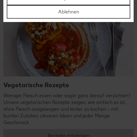
Ablehnen
Vegetarische Rezepte
Weniger Fleisch essen oder sogar ganz darauf verzichten?
Unsere vegetarischen Rezepte zeigen, wie einfach es ist,
ohne Fleisch ausgewogen und lecker zu kochen – mit
bunten Zutaten, cleveren Ideen und jeder Menge
Geschmack.
Rezepte entdecken