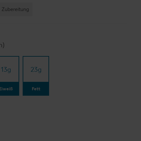
Zubereitung
n)
13
g
23
g
Eiweiß
Fett