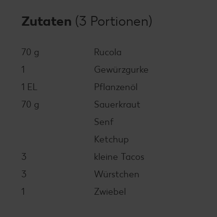
Zutaten
(3 Portionen)
70 g
Rucola
1
Gewürzgurke
1 EL
Pflanzenöl
70 g
Sauerkraut
Senf
Ketchup
3
kleine Tacos
3
Würstchen
1
Zwiebel