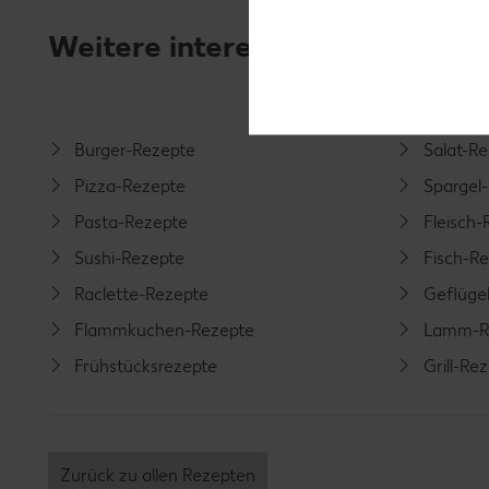
Weitere interessante Rezeptka
Burger-Rezepte
Salat-R
Pizza-Rezepte
Spargel
Pasta-Rezepte
Fleisch-
Sushi-Rezepte
Fisch-R
Raclette-Rezepte
Geflüge
Flammkuchen-Rezepte
Lamm-R
Frühstücksrezepte
Grill-Re
Zurück zu allen Rezepten