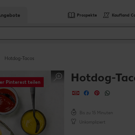
-Angebote
Prospekte
Kaufland C
Hotdog-Tacos
Hotdog-Tac
er Pinterest teilen
per E-Mail teilen
per Facebook teil
per Pinterest 
per What
Bis zu 15 Minuten
Unkompliziert