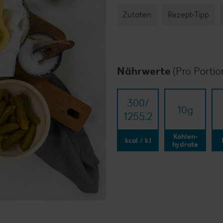
Zutaten
Rezept-Tipp
Nährwerte
(Pro Portio
300/​
10
g
1255.2
Kohlen-
kcal / kJ
hydrate