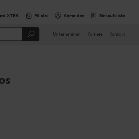
ard XTRA
Filiale:
Anmelden
Einkaufsliste
Unternehmen
Karriere
Kontakt
os
en
teilen
sApp teilen