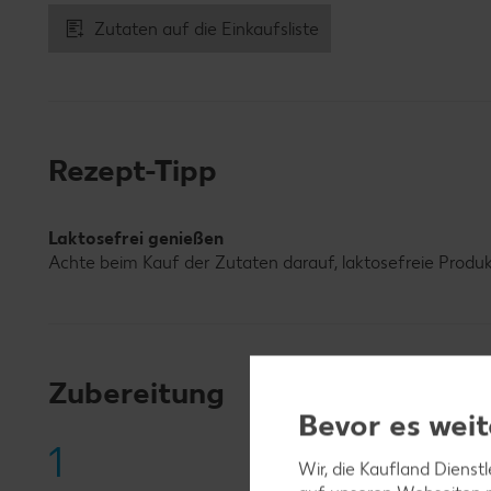
Zutaten auf die Einkaufsliste
Rezept-Tipp
Laktosefrei genießen
Achte beim Kauf der Zutaten darauf, laktosefreie Produ
Zubereitung
Bevor es weit
1
Wir, die Kaufland Dienst