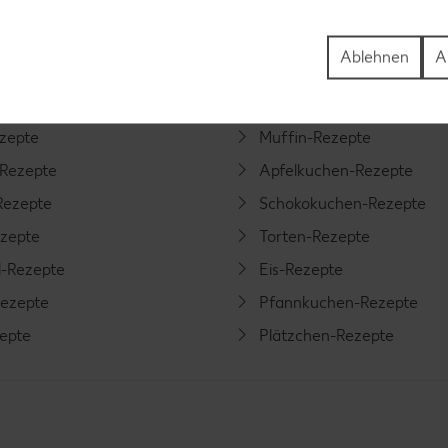
tegorien
Ablehnen
A
ezepte
Muffin-Rezepte
-Rezepte
Apfelkuchen-Rezepte
Rezepte
Schokokuchen-Rezepte
ezepte
Torten-Rezepte
l-Rezepte
Eis-Rezepte
ezepte
Pfannkuchen-Rezepte
zepte
Plätzchen-Rezepte