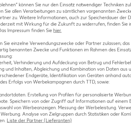
blehnen“ können Sie nur den Einsatz notwendiger Techniken zul
t, Zwiebeln und einer Scheibe Gewürzgurke belegen.
n Sie allen Verarbeitungen zu sämtlichen vorgenannten Zweck
rtner zu. Weitere Informationen, auch zur Speicherdauer der 
jederzeit mit Wirkung für die Zukunft zu widerrufen, finden Sie 
 Das Impressum finden Sie
hier.
egen.
 Sie einzelne Verwendungszwecke oder Partner zulassen; das g
artig benannten Zwecke und Funktionen im Rahmen des Einsatz
ssung:
erheit, Verhinderung und Aufdeckung von Betrug und Fehlerbeh
g und Inhalten, Abgleichung und Kombination von Daten aus u
n und genießen.
rschiedener Endgeräte, Identifikation von Geräten anhand aut
 des Erfolgs von Werbekampagnen durch TTD, sowie:
dortdaten. Erstellung von Profilen für personalisierte Werbu
ote. Speichern von oder Zugriff auf Informationen auf einem
uswahl von Werbeanzeigen. Messung der Werbeleistung. Verwe
r Werbung. Analyse von Zielgruppen durch Statistiken oder Ko
len.
Liste der Partner (Lieferanten)