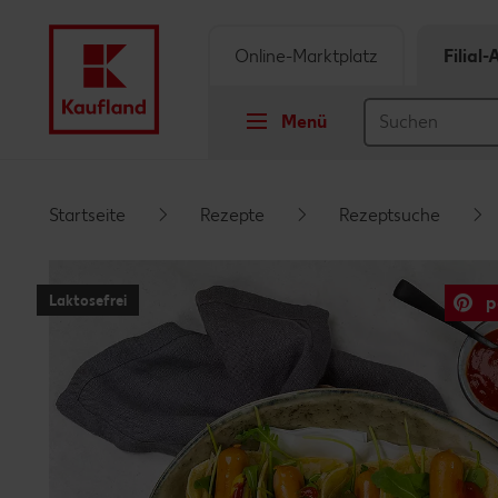
Online-Marktplatz
Filial
Menü
Springe zu
Startseite
Rezepte
Rezeptsuche
Hauptinhalt
Laktosefrei
p
Footer
Schwebender Seitenbereich