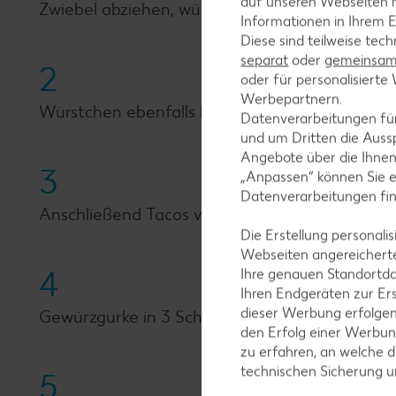
auf unseren Webseiten m
Zwiebel abziehen, würfeln und in der Pfanne m
Informationen in Ihrem E
Diese sind teilweise tec
separat
oder
gemeinsam 
2
oder für personalisier
Werbepartnern.
Würstchen ebenfalls kurz in der Pfanne braten, 
Datenverarbeitungen fü
und um Dritten die Aussp
Angebote über die Ihne
3
„Anpassen“ können Sie 
Datenverarbeitungen fi
Anschließend Tacos von beiden Seiten in eine
Die Erstellung personal
Webseiten angereicherte
4
Ihre genauen Standortda
Ihren Endgeräten zur Er
dieser Werbung erfolge
Gewürzgurke in 3 Scheiben schneiden.
den Erfolg einer Werbun
zu erfahren, an welche d
technischen Sicherung 
5