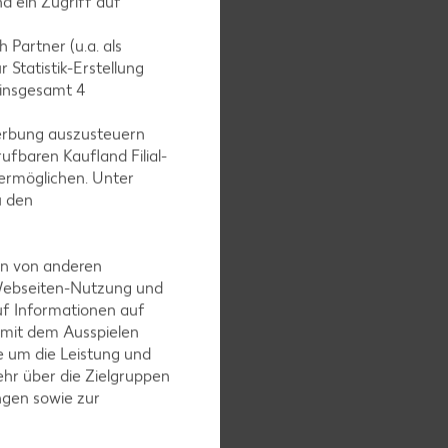
d ein Zugriff auf
 Partner (u.a. als
 Statistik-Erstellung
 insgesamt
4
erbung auszusteuern
ufbaren Kaufland Filial-
ermöglichen. Unter
u den
en von anderen
 Webseiten-Nutzung und
uf Informationen auf
 mit dem Ausspielen
 um die Leistung und
hr über die Zielgruppen
ngen sowie zur