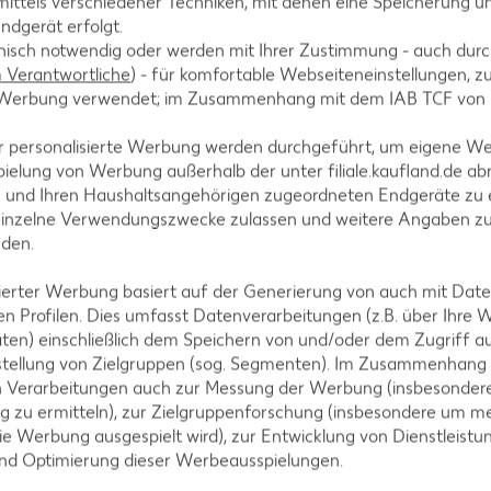
ittels verschiedener Techniken, mit denen eine Speicherung un
it etwas Öl glasig andünsten.
ndgerät erfolgt.
hnisch notwendig oder werden mit Ihrer Zustimmung - auch durch
Verantwortliche
) - für komfortable Webseiteneinstellungen, zur
te Werbung verwendet; im Zusammenhang mit dem IAB TCF von
bis sie warm sind.
r personalisierte Werbung werden durchgeführt, um eigene W
ielung von Werbung außerhalb der unter filiale.kaufland.de abr
n und Ihren Haushaltsangehörigen zugeordneten Endgeräte zu 
einzelne Verwendungszwecke zulassen und weitere Angaben z
nden.
r Pfanne erwärmen.
isierter Werbung basiert auf der Generierung von auch mit Dat
n Profilen. Dies umfasst Datenverarbeitungen (z.B. über Ihre
ten) einschließlich dem Speichern von und/oder dem Zugriff a
stellung von Zielgruppen (sog. Segmenten). Im Zusammenhang
n Verarbeitungen auch zur Messung der Werbung (insbesondere
g zu ermitteln), zur Zielgruppenforschung (insbesondere um me
ie Werbung ausgespielt wird), zur Entwicklung von Dienstleistu
und Optimierung dieser Werbeausspielungen.