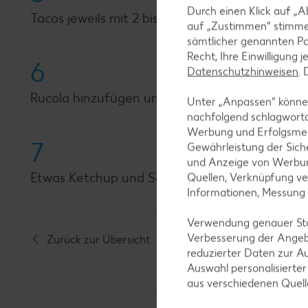
Durch einen Klick auf „A
Tacos jeweils mit 2 bis 3 Esslöffeln Sauerkrau
auf „Zustimmen“ stimme
sämtlicher genannten Pa
Recht, Ihre Einwilligung 
6
Datenschutzhinweisen
.
Rucola hinzufügen und die Würstchen daraufl
Unter „Anpassen“ können
nachfolgend schlagwort
Werbung und Erfolgsme
7
Gewährleistung der Sich
und Anzeige von Werbun
Etwas Ketchup und Senf auf den Hotdog gebe
Quellen, Verknüpfung ve
Informationen, Messung
Verwendung genauer Stan
Verbesserung der Angeb
Zurück zur Übersicht
reduzierter Daten zur A
Auswahl personalisierte
aus verschiedenen Quel