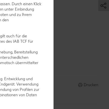
assen. Durch einen Klick
en unter Einbindung
Daten und zu Ihrem
in den
ilt auch für die
es des IAB TCF für
ebung, Bereitstellung
nterschiedlichen
omatisch übermittelter
ng. Entwicklung und
 Endgerät. Verwendung
Drucken
ndung von Profilen zur
mbinationen von Daten