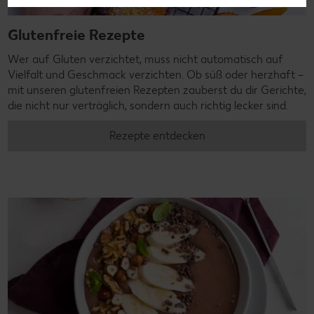
Glutenfreie Rezepte
Wer auf Gluten verzichtet, muss nicht automatisch auf
Vielfalt und Geschmack verzichten. Ob süß oder herzhaft –
mit unseren glutenfreien Rezepten zauberst du dir Gerichte,
die nicht nur verträglich, sondern auch richtig lecker sind.
Rezepte entdecken