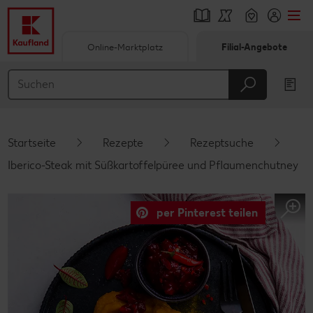
Online-Marktplatz
Filial-Angebote
Springe zu
Hauptinhalt
Footer
Startseite
Rezepte
Rezeptsuche
Schwebender Seitenbereich
Iberico-Steak mit Süßkartoffelpüree und Pflaumenchutney
per Pinterest teilen