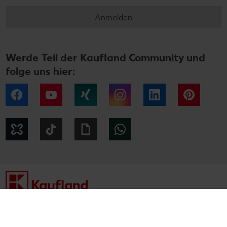
Anmelden
Werde Teil der Kaufland Community und
folge uns hier:
Facebook
YouTube
Xing
Instagram
LinkedIn
Pintere
Kununu
Tiktok
Giphy
WhatsApp
Impressum
Datenschutzhinweise
Cookie-Hinweise
Barrierefreiheitserklärung