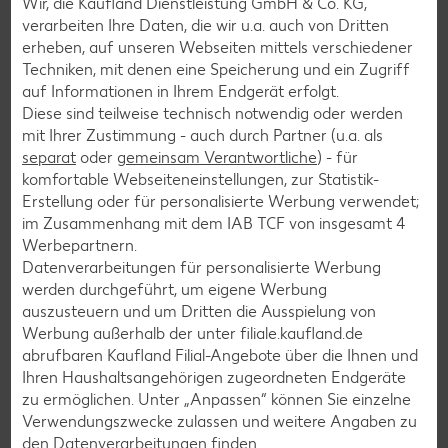
Wir, die Kaufland Dienstleistung GmbH & Co. KG,
Grill weitere 4 bis 5 Minuten ziehen lassen.
verarbeiten Ihre Daten, die wir u.a. auch von Dritten
erheben, auf unseren Webseiten mittels verschiedener
Techniken, mit denen eine Speicherung und ein Zugriff
auf Informationen in Ihrem Endgerät erfolgt.
Zurück zur Übersicht
Diese sind teilweise technisch notwendig oder werden
mit Ihrer Zustimmung - auch durch Partner (u.a. als
separat
oder
gemeinsam Verantwortliche
) - für
komfortable Webseiteneinstellungen, zur Statistik-
Erstellung oder für personalisierte Werbung verwendet;
im Zusammenhang mit dem IAB TCF von insgesamt
4
Weitere interessante
Werbepartnern.
Datenverarbeitungen für personalisierte Werbung
Rezeptkategorien
werden durchgeführt, um eigene Werbung
auszusteuern und um Dritten die Ausspielung von
Werbung außerhalb der unter filiale.kaufland.de
abrufbaren Kaufland Filial-Angebote über die Ihnen und
Ihren Haushaltsangehörigen zugeordneten Endgeräte
Burger-Rezepte
zu ermöglichen. Unter „Anpassen“ können Sie einzelne
Pizza-Rezepte
Verwendungszwecke zulassen und weitere Angaben zu
den Datenverarbeitungen finden.