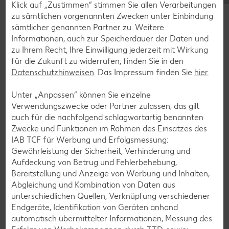
Klick auf „Zustimmen“ stimmen Sie allen Verarbeitungen
Muffin-Rezepte
zu sämtlichen vorgenannten Zwecken unter Einbindung
Apfelkuchen-Rezepte
sämtlicher genannten Partner zu. Weitere
Informationen, auch zur Speicherdauer der Daten und
Schokokuchen-Rezepte
zu Ihrem Recht, Ihre Einwilligung jederzeit mit Wirkung
Torten-Rezepte
für die Zukunft zu widerrufen, finden Sie in den
Datenschutzhinweisen
. Das Impressum finden Sie
hier.
Eis-Rezepte
Pfannkuchen-Rezepte
Unter „Anpassen“ können Sie einzelne
Verwendungszwecke oder Partner zulassen; das gilt
Plätzchen-Rezepte
auch für die nachfolgend schlagwortartig benannten
Zwecke und Funktionen im Rahmen des Einsatzes des
IAB TCF für Werbung und Erfolgsmessung:
Smoothie-Rezepte
Gewährleistung der Sicherheit, Verhinderung und
Bowle-Rezepte
Aufdeckung von Betrug und Fehlerbehebung,
Bereitstellung und Anzeige von Werbung und Inhalten,
Cocktail-Rezepte
Abgleichung und Kombination von Daten aus
Avocado-Rezepte
unterschiedlichen Quellen, Verknüpfung verschiedener
Endgeräte, Identifikation von Geräten anhand
Erdbeer-Rezepte
automatisch übermittelter Informationen, Messung des
Blaubeer-Rezepte