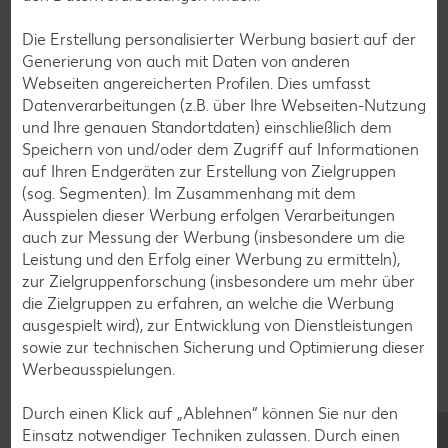
Pasta-Rezepte
Sushi-Rezepte
Die Erstellung personalisierter Werbung basiert auf der
Generierung von auch mit Daten von anderen
Raclette-Rezepte
Webseiten angereicherten Profilen. Dies umfasst
Flammkuchen-Rezepte
Datenverarbeitungen (z.B. über Ihre Webseiten-Nutzung
und Ihre genauen Standortdaten) einschließlich dem
Frühstücksrezepte
Speichern von und/oder dem Zugriff auf Informationen
auf Ihren Endgeräten zur Erstellung von Zielgruppen
(sog. Segmenten). Im Zusammenhang mit dem
Salat-Rezepte
Ausspielen dieser Werbung erfolgen Verarbeitungen
Spargel-Rezepte
auch zur Messung der Werbung (insbesondere um die
Leistung und den Erfolg einer Werbung zu ermitteln),
Fleisch-Rezepte
zur Zielgruppenforschung (insbesondere um mehr über
Fisch-Rezepte
die Zielgruppen zu erfahren, an welche die Werbung
ausgespielt wird), zur Entwicklung von Dienstleistungen
Geflügel-Rezepte
sowie zur technischen Sicherung und Optimierung dieser
Lamm-Rezepte
Werbeausspielungen.
Grill-Rezepte
Durch einen Klick auf „Ablehnen“ können Sie nur den
Einsatz notwendiger Techniken zulassen. Durch einen