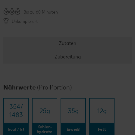
Bis zu 60 Minuten
Unkompliziert
Zutaten
Zubereitung
Nährwerte
(Pro Portion)
354/​
25
g
35
g
12
g
1483
Kohlen-
kcal / kJ
Eiweiß
Fett
hydrate