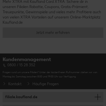
Mehr XTRA mit Kaufland Card XTRA: Sichere dir in
unseren Filialen Rabatte, Coupons, Gratis-Prämienᵖ,
Treuepunkte, Gewinnspiele und vieles mehr. Profitiere auch
von vielen XTRA Vorteilen auf unserem Online-Marktplatz
Kaufland.de
Jetzt mehr erfahren
Kundenmanagement
0800 / 15 28 352
Fragen rund um unsere Filialen? Unter der kostenfreien Rufnummer stehen wir von
Montag bis Samstag zwischen 8:00 und 19:00 Uhr zur Verfügung.
Kontakt
Häufige Fragen
filiale.kaufland.de