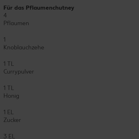
Für das Pflaumenchutney
4
Pflaumen
1
Knoblauchzehe
1 TL
Currypulver
1 TL
Honig
1 EL
Zucker
3 EL