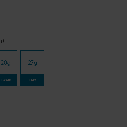
n)
20
g
27
g
Eiweiß
Fett