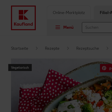
Online-Marktplatz
Filial
Menü
Springe zu
Startseite
Rezepte
Rezeptsuche
Hauptinhalt
Vegetarisch
p
Footer
Schwebender Seitenbereich