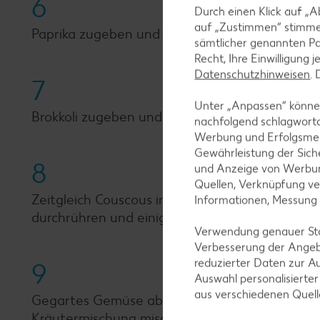
6
Durch einen Klick auf „A
auf „Zustimmen“ stimme
Paprika zugeben und weitere 2 Minuten köchel
sämtlicher genannten Pa
Recht, Ihre Einwilligung 
Datenschutzhinweisen
.
7
Unter „Anpassen“ können
Brokkoli zugeben und das Gemüse noch einmal 
nachfolgend schlagwort
Werbung und Erfolgsme
Gewährleistung der Sich
8
und Anzeige von Werbun
Quellen, Verknüpfung ve
Zeitgleich Couscous in eine Schüssel geben u
Informationen, Messung
durchrühren und einige Minuten ziehen lassen, 
Verwendung genauer Stan
Verbesserung der Angeb
reduzierter Daten zur A
9
Auswahl personalisierte
aus verschiedenen Quel
Gegartes Gemüse abtropfen und mit Couscous, 1 
Kräutermischung mischen und mit Salz und Pf