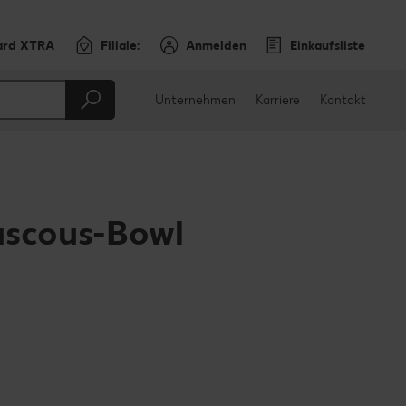
ard XTRA
Filiale:
Anmelden
Einkaufsliste
Unternehmen
Karriere
Kontakt
uscous-Bowl
en
teilen
sApp teilen