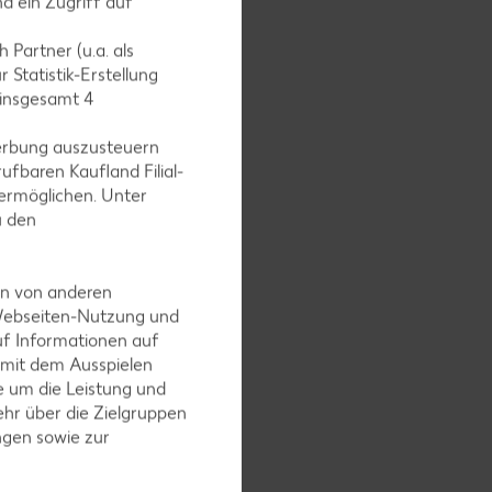
d ein Zugriff auf
eiden.
 Partner (u.a. als
 Statistik-Erstellung
 insgesamt
4
erbung auszusteuern
ufbaren Kaufland Filial-
ermöglichen. Unter
u den
en von anderen
 Webseiten-Nutzung und
uf Informationen auf
 mit dem Ausspielen
 um die Leistung und
hr über die Zielgruppen
ngen sowie zur