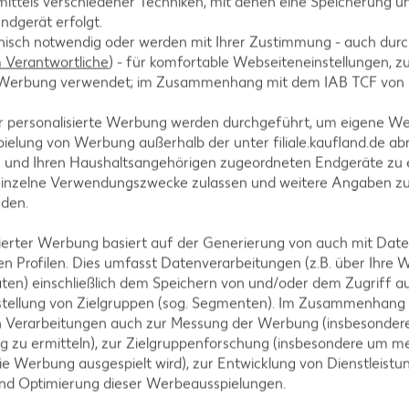
ittels verschiedener Techniken, mit denen eine Speicherung un
ndgerät erfolgt.
tfernen und das Fruchtfleisch in kleine Würfel schn
hnisch notwendig oder werden mit Ihrer Zustimmung - auch durch
Verantwortliche
) - für komfortable Webseiteneinstellungen, zur
te Werbung verwendet; im Zusammenhang mit dem IAB TCF von
r personalisierte Werbung werden durchgeführt, um eigene W
kleine Stücke schneiden.
ielung von Werbung außerhalb der unter filiale.kaufland.de abr
n und Ihren Haushaltsangehörigen zugeordneten Endgeräte zu 
einzelne Verwendungszwecke zulassen und weitere Angaben z
nden.
.
isierter Werbung basiert auf der Generierung von auch mit Dat
n Profilen. Dies umfasst Datenverarbeitungen (z.B. über Ihre
ten) einschließlich dem Speichern von und/oder dem Zugriff a
stellung von Zielgruppen (sog. Segmenten). Im Zusammenhang
n Verarbeitungen auch zur Messung der Werbung (insbesondere
g zu ermitteln), zur Zielgruppenforschung (insbesondere um me
edeckt 4 Minuten köcheln lassen.
ie Werbung ausgespielt wird), zur Entwicklung von Dienstleistu
und Optimierung dieser Werbeausspielungen.