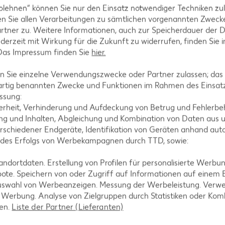
blehnen“ können Sie nur den Einsatz notwendiger Techniken zul
n Sie allen Verarbeitungen zu sämtlichen vorgenannten Zweck
n.
rtner zu. Weitere Informationen, auch zur Speicherdauer der 
jederzeit mit Wirkung für die Zukunft zu widerrufen, finden Sie 
 Das Impressum finden Sie
hier.
 Sie einzelne Verwendungszwecke oder Partner zulassen; das g
2 Minuten köcheln.
artig benannten Zwecke und Funktionen im Rahmen des Einsatz
ssung:
erheit, Verhinderung und Aufdeckung von Betrug und Fehlerbeh
g und Inhalten, Abgleichung und Kombination von Daten aus u
rschiedener Endgeräte, Identifikation von Geräten anhand aut
nd mit kochender Gemüsebrühe übergießen.Curry zu
 des Erfolgs von Werbekampagnen durch TTD, sowie:
bis der Couscous die Flüssigkeit aufgesogen hat.
dortdaten. Erstellung von Profilen für personalisierte Werbu
ote. Speichern von oder Zugriff auf Informationen auf einem
uswahl von Werbeanzeigen. Messung der Werbeleistung. Verwe
r Werbung. Analyse von Zielgruppen durch Statistiken oder Ko
len.
Liste der Partner (Lieferanten)
Esslöffel Olivenöl, 1 Esslöffel Zitronensaft mischen
effer abschmecken.