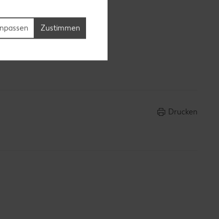
npassen
Zustimmen
eitlich
Drucken