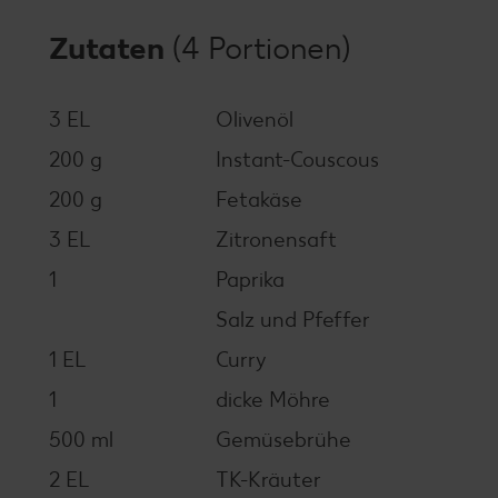
Zutaten
(4 Portionen)
3 EL
Olivenöl
200 g
Instant-Couscous
200 g
Fetakäse
3 EL
Zitronensaft
1
Paprika
Salz und Pfeffer
1 EL
Curry
1
dicke Möhre
500 ml
Gemüsebrühe
2 EL
TK-Kräuter