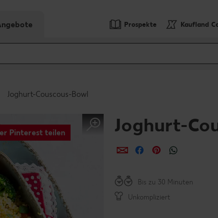
-Angebote
Prospekte
Kaufland C
Joghurt-Couscous-Bowl
Joghurt-Co
er Pinterest teilen
per E-Mail teilen
per Facebook teil
per Pinterest 
per What
Bis zu 30 Minuten
Unkompliziert