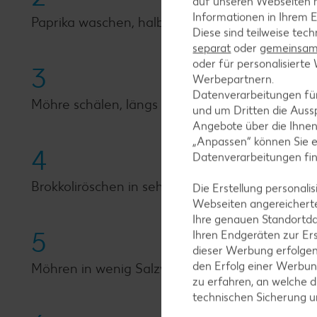
auf unseren Webseiten m
Informationen in Ihrem E
Paprika waschen, halbieren, das Kerngehäuse en
Diese sind teilweise tec
separat
oder
gemeinsam 
oder für personalisier
3
Werbepartnern.
Datenverarbeitungen fü
Möhre schälen, längs vierteln und ebenfalls in 
und um Dritten die Aussp
Angebote über die Ihne
„Anpassen“ können Sie 
4
Datenverarbeitungen fi
Brokkoliröschen in sehr kleine Röschen zerteilen
Die Erstellung personal
Webseiten angereicherte
Ihre genauen Standortda
5
Ihren Endgeräten zur Er
dieser Werbung erfolge
den Erfolg einer Werbun
Möhren in wenig Salzwasser aufkochen und abg
zu erfahren, an welche d
technischen Sicherung 