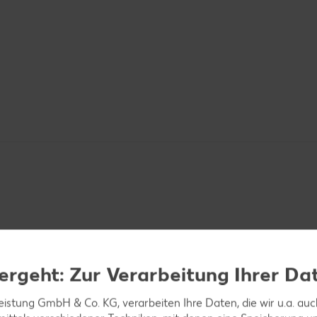
l Zitronensaft verrühren. Mit Salz abschmecken und kü
ergeht: Zur Verarbeitung Ihrer Da
leistung GmbH & Co. KG, verarbeiten Ihre Daten, die wir u.a. au