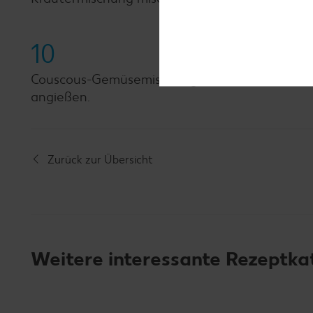
10
Couscous-Gemüsemischung auf 4 Bowls verteile
angießen.
Zurück zur Übersicht
Weitere interessante Rezeptka