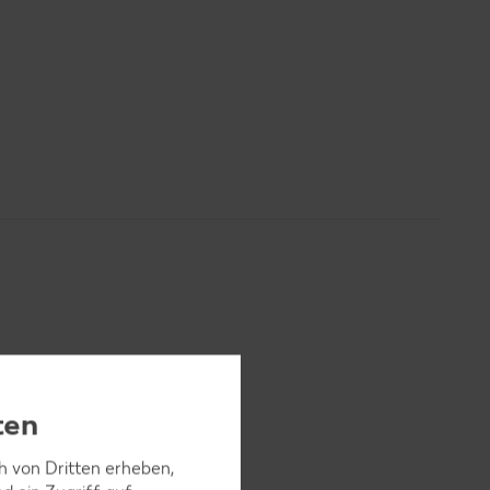
hl stellen.
ten
ch von Dritten erheben,