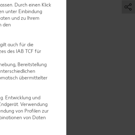
assen. Durch einen Klick
en unter Einbindung
Daten und zu Ihrem
in den
ilt auch für die
es des IAB TCF für
ebung, Bereitstellung
nterschiedlichen
omatisch übermittelter
geben,
ng. Entwicklung und
 Endgerät. Verwendung
ndung von Profilen zur
mbinationen von Daten
 sowie der