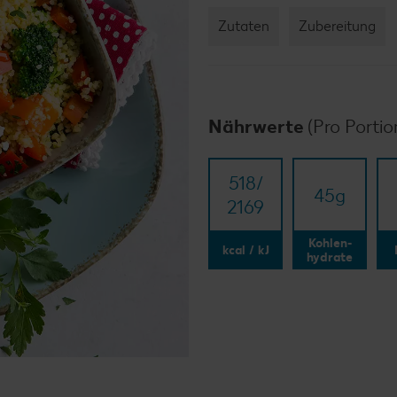
Zutaten
Zubereitung
Nährwerte
(Pro Portio
518/​
45
g
2169
Kohlen-
kcal / kJ
hydrate