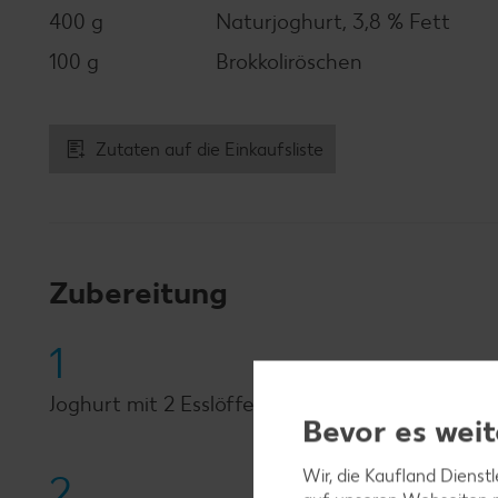
400 g
Naturjoghurt, 3,8 % Fett
100 g
Brokkoliröschen
Zutaten auf die Einkaufsliste
Zubereitung
1
Joghurt mit 2 Esslöffel Olivenöl und 2 Esslöffe
Bevor es weit
Wir, die Kaufland Dienst
2