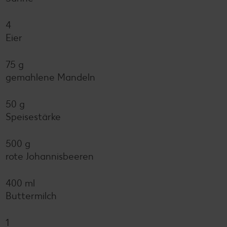
4
Eier
75 g
gemahlene Mandeln
50 g
Speisestärke
500 g
rote Johannisbeeren
400 ml
Buttermilch
1