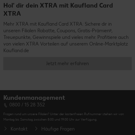
Hol' dir dein XTRA mit Kaufland Card
XTRA
Mehr XTRA mit Kaufland Card XTRA: Sichere dir in
unseren Filialen Rabatte, Coupons, Gratis-Prämienᵖ,
Treuepunkte, Gewinnspiele und vieles mehr. Profitiere auch
von vielen XTRA Vorteilen auf unserem Online-Marktplatz
Kaufland.de
Jetzt mehr erfahren
Kundenmanagement
0800 / 15 28 352
Fragen rund um unsere Filialen? Unter der kostenfreien Rufnummer stehen wir von
Montag bis Samstag zwischen 8:00 und 19:00 Uhr zur Verfügung.
Kontakt
Häufige Fragen