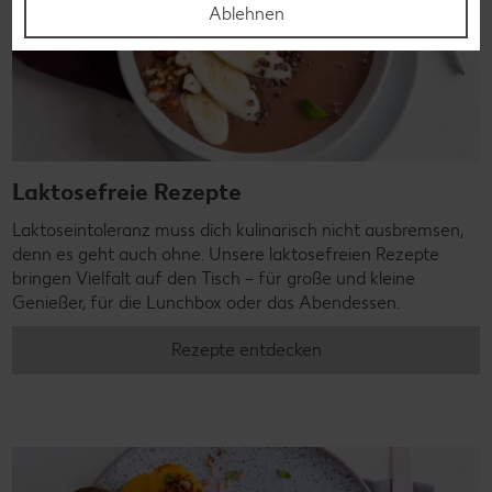
Ablehnen
Laktosefreie Rezepte
Laktoseintoleranz muss dich kulinarisch nicht ausbremsen,
denn es geht auch ohne. Unsere laktosefreien Rezepte
bringen Vielfalt auf den Tisch – für große und kleine
Genießer, für die Lunchbox oder das Abendessen.
Rezepte entdecken