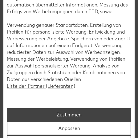
automatisch übermittelter Informationen, Messung des
Erfolgs von Werbekampagnen durch TTD, sowie:
Verwendung genauer Standortdaten. Erstellung von
Profilen für personalisierte Werbung. Entwicklung und
Glutenfreie Rezepte
Verbesserung der Angebote. Speichern von oder Zugriff
auf Informationen auf einem Endgerät. Verwendung
Wer auf Gluten verzichtet, muss nicht automatisch auf
reduzierter Daten zur Auswahl von Werbeanzeigen.
Vielfalt und Geschmack verzichten. Ob süß oder herzhaft –
Messung der Werbeleistung. Verwendung von Profilen
mit unseren glutenfreien Rezepten zauberst du dir Gerichte,
zur Auswahl personalisierter Werbung. Analyse von
die nicht nur verträglich, sondern auch richtig lecker sind.
Zielgruppen durch Statistiken oder Kombinationen von
Daten aus verschiedenen Quellen.
Rezepte entdecken
Liste der Partner (Lieferanten)
Zustimmen
Anpassen