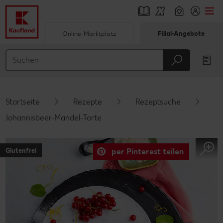
Online-Marktplatz
Filial-Angebote
Springe zu
Hauptinhalt
Footer
Startseite
Rezepte
Rezeptsuche
Schwebender Seitenbereich
Johannisbeer-Mandel-Torte
Glutenfrei
per Pinterest teilen