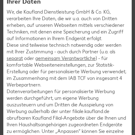
Ihrer Daten
Burger-Rezepte
Wir, die Kaufland Dienstleistung GmbH & Co. KG,
Pizza-Rezepte
verarbeiten Ihre Daten, die wir u.a. auch von Dritten
Pasta-Rezepte
erheben, auf unseren Webseiten mittels verschiedener
Techniken, mit denen eine Speicherung und ein Zugriff
Sushi-Rezepte
auf Informationen in Ihrem Endgerät erfolgt.
Raclette-Rezepte
Diese sind teilweise technisch notwendig oder werden
mit Ihrer Zustimmung - auch durch Partner (u.a. als
Flammkuchen-Rezepte
separat
oder
gemeinsam Verantwortliche
) - für
Frühstücksrezepte
komfortable Webseiteneinstellungen, zur Statistik-
Erstellung oder für personalisierte Werbung verwendet;
im Zusammenhang mit dem IAB TCF von insgesamt
4
Salat-Rezepte
Werbepartnern.
Datenverarbeitungen für personalisierte Werbung
Spargel-Rezepte
werden durchgeführt, um eigene Werbung
Fleisch-Rezepte
auszusteuern und um Dritten die Ausspielung von
Werbung außerhalb der unter filiale.kaufland.de
Fisch-Rezepte
abrufbaren Kaufland Filial-Angebote über die Ihnen und
Geflügel-Rezepte
Ihren Haushaltsangehörigen zugeordneten Endgeräte
zu ermöglichen. Unter „Anpassen“ können Sie einzelne
Lamm-Rezepte