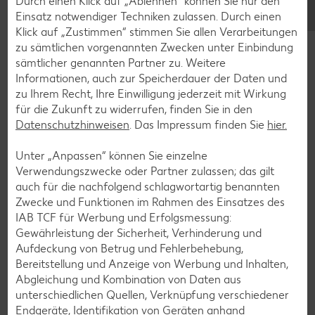
Durch einen Klick auf „Ablehnen“ können Sie nur den
Avocado-Rezepte
Einsatz notwendiger Techniken zulassen. Durch einen
Erdbeer-Rezepte
Klick auf „Zustimmen“ stimmen Sie allen Verarbeitungen
zu sämtlichen vorgenannten Zwecken unter Einbindung
Blaubeer-Rezepte
sämtlicher genannten Partner zu. Weitere
Bananen-Rezepte
Informationen, auch zur Speicherdauer der Daten und
zu Ihrem Recht, Ihre Einwilligung jederzeit mit Wirkung
für die Zukunft zu widerrufen, finden Sie in den
Datenschutzhinweisen
. Das Impressum finden Sie
hier.
Zurück zu allen Rezepten
Unter „Anpassen“ können Sie einzelne
Verwendungszwecke oder Partner zulassen; das gilt
auch für die nachfolgend schlagwortartig benannten
Zwecke und Funktionen im Rahmen des Einsatzes des
IAB TCF für Werbung und Erfolgsmessung:
Gewährleistung der Sicherheit, Verhinderung und
Aufdeckung von Betrug und Fehlerbehebung,
Bereitstellung und Anzeige von Werbung und Inhalten,
Abgleichung und Kombination von Daten aus
unterschiedlichen Quellen, Verknüpfung verschiedener
Endgeräte, Identifikation von Geräten anhand