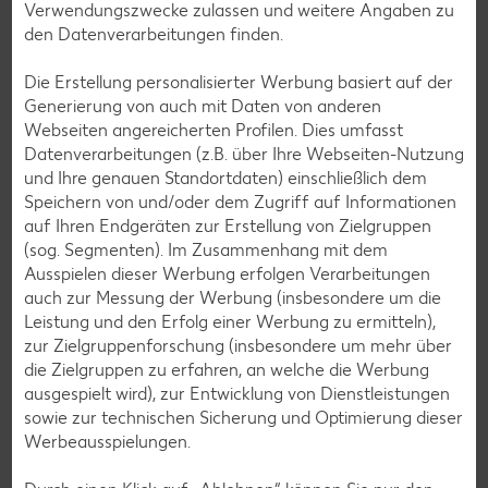
Verwendungszwecke zulassen und weitere Angaben zu
Grill-Rezepte
den Datenverarbeitungen finden.
Die Erstellung personalisierter Werbung basiert auf der
Muffin-Rezepte
Generierung von auch mit Daten von anderen
Webseiten angereicherten Profilen. Dies umfasst
Apfelkuchen-Rezepte
Datenverarbeitungen (z.B. über Ihre Webseiten-Nutzung
Schokokuchen-Rezepte
und Ihre genauen Standortdaten) einschließlich dem
Speichern von und/oder dem Zugriff auf Informationen
Torten-Rezepte
auf Ihren Endgeräten zur Erstellung von Zielgruppen
Eis-Rezepte
(sog. Segmenten). Im Zusammenhang mit dem
Ausspielen dieser Werbung erfolgen Verarbeitungen
Pfannkuchen-Rezepte
auch zur Messung der Werbung (insbesondere um die
Plätzchen-Rezepte
Leistung und den Erfolg einer Werbung zu ermitteln),
zur Zielgruppenforschung (insbesondere um mehr über
die Zielgruppen zu erfahren, an welche die Werbung
Smoothie-Rezepte
ausgespielt wird), zur Entwicklung von Dienstleistungen
sowie zur technischen Sicherung und Optimierung dieser
Bowle-Rezepte
Werbeausspielungen.
Cocktail-Rezepte