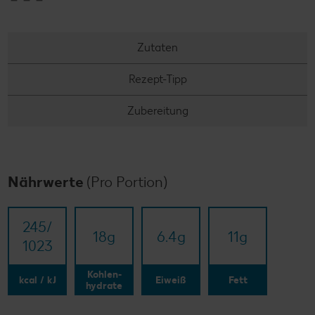
Zutaten
Rezept-Tipp
Zubereitung
Nährwerte
(Pro Portion)
245/​
18
g
6.4
g
11
g
1023
Kohlen-
kcal / kJ
Eiweiß
Fett
hydrate