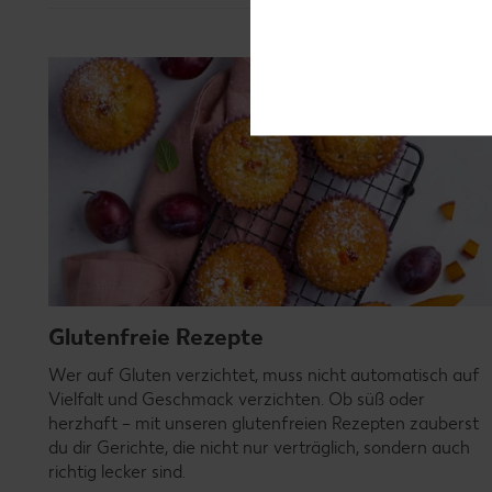
Glutenfreie Rezepte
Wer auf Gluten verzichtet, muss nicht automatisch auf
Vielfalt und Geschmack verzichten. Ob süß oder
herzhaft – mit unseren glutenfreien Rezepten zauberst
du dir Gerichte, die nicht nur verträglich, sondern auch
richtig lecker sind.