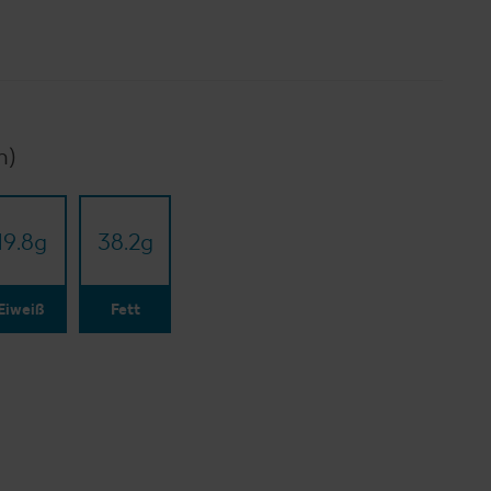
n)
19.8
g
38.2
g
Eiweiß
Fett