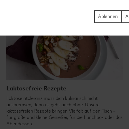
Ablehnen
A
Laktosefreie Rezepte
Laktoseintoleranz muss dich kulinarisch nicht
ausbremsen, denn es geht auch ohne. Unsere
laktosefreien Rezepte bringen Vielfalt auf den Tisch –
für große und kleine Genießer, für die Lunchbox oder das
Abendessen.