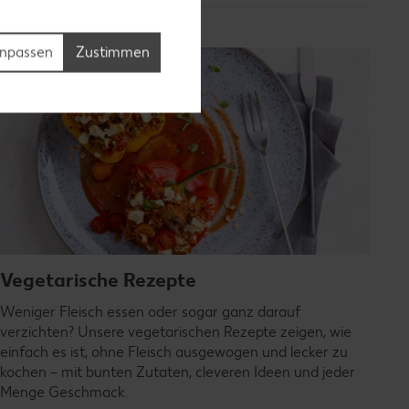
npassen
Zustimmen
Vegetarische Rezepte
Weniger Fleisch essen oder sogar ganz darauf
verzichten? Unsere vegetarischen Rezepte zeigen, wie
einfach es ist, ohne Fleisch ausgewogen und lecker zu
kochen – mit bunten Zutaten, cleveren Ideen und jeder
Menge Geschmack.