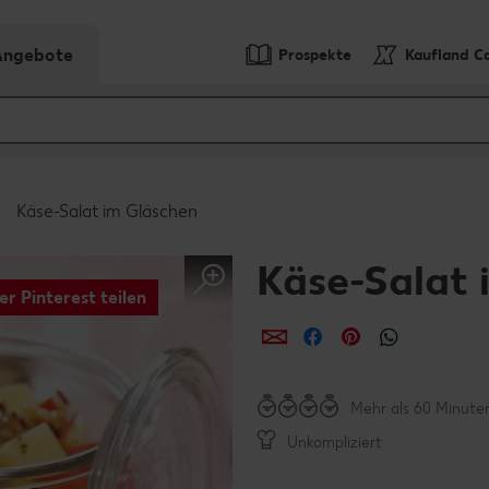
-Angebote
Prospekte
Kaufland C
Käse-Salat im Gläschen
Käse-Salat 
er Pinterest teilen
per E-Mail teilen
per Facebook teil
per Pinterest 
per What
Mehr als 60 Minute
Unkompliziert