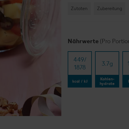
Zutaten
Zubereitung
Nährwerte
(Pro Portio
449/​
3.7
g
1878
Kohlen-
kcal / kJ
hydrate