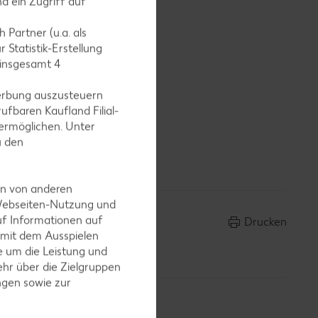
d ein Zugriff auf
 Partner (u.a. als
 Statistik-Erstellung
 insgesamt
4
erbung auszusteuern
ufbaren Kaufland Filial-
ermöglichen. Unter
u den
en von anderen
 Webseiten-Nutzung und
uf Informationen auf
Drucken
 mit dem Ausspielen
 um die Leistung und
hr über die Zielgruppen
ngen sowie zur