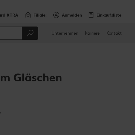
ard XTRA
Filiale:
Anmelden
Einkaufsliste
Unternehmen
Karriere
Kontakt
im Gläschen
en
teilen
sApp teilen
n