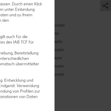
assen. Durch einen Klick
en unter Einbindung
Daten und zu Ihrem
in den
Smoothie-Rezepte
Bowle-Rezepte
ilt auch für die
Cocktail-Rezepte
es des IAB TCF für
Avocado-Rezepte
ebung, Bereitstellung
Erdbeer-Rezepte
nterschiedlichen
omatisch übermittelter
Blaubeer-Rezepte
Bananen-Rezepte
ng. Entwicklung und
 Endgerät. Verwendung
ndung von Profilen zur
mbinationen von Daten