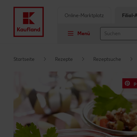
Online-Marktplatz
Filial
Menü
Springe zu
Startseite
Rezepte
Rezeptsuche
Hauptinhalt
p
Footer
Schwebender Seitenbereich