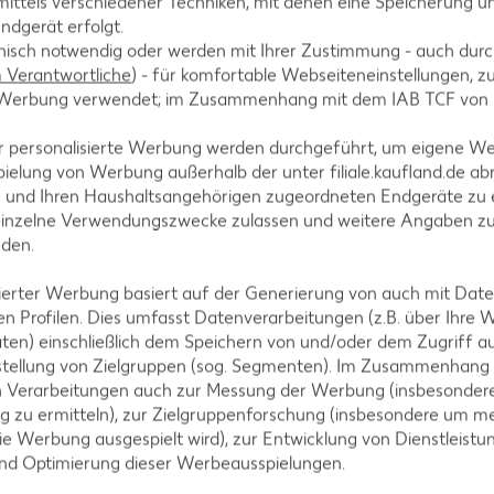
ittels verschiedener Techniken, mit denen eine Speicherung un
ndgerät erfolgt.
hnisch notwendig oder werden mit Ihrer Zustimmung - auch durch
Verantwortliche
) - für komfortable Webseiteneinstellungen, zur
Pfeffer und Zucker abschmecken. Dressing mit Salat
te Werbung verwendet; im Zusammenhang mit dem IAB TCF von
assen.
r personalisierte Werbung werden durchgeführt, um eigene W
ielung von Werbung außerhalb der unter filiale.kaufland.de abr
n und Ihren Haushaltsangehörigen zugeordneten Endgeräte zu 
einzelne Verwendungszwecke zulassen und weitere Angaben z
mit Petersilie garnieren und servieren.
nden.
isierter Werbung basiert auf der Generierung von auch mit Dat
n Profilen. Dies umfasst Datenverarbeitungen (z.B. über Ihre
ten) einschließlich dem Speichern von und/oder dem Zugriff a
stellung von Zielgruppen (sog. Segmenten). Im Zusammenhang
n Verarbeitungen auch zur Messung der Werbung (insbesondere
g zu ermitteln), zur Zielgruppenforschung (insbesondere um me
ie Werbung ausgespielt wird), zur Entwicklung von Dienstleistu
und Optimierung dieser Werbeausspielungen.