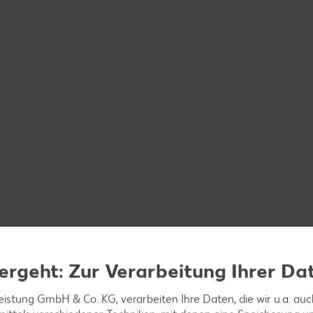
e rösten. Zwiebel abziehen und sehr fein würfeln.
ergeht: Zur Verarbeitung Ihrer Da
mit dem Käse in Würfel schneiden. Oliven in Ringe s
leistung GmbH & Co. KG, verarbeiten Ihre Daten, die wir u.a. au