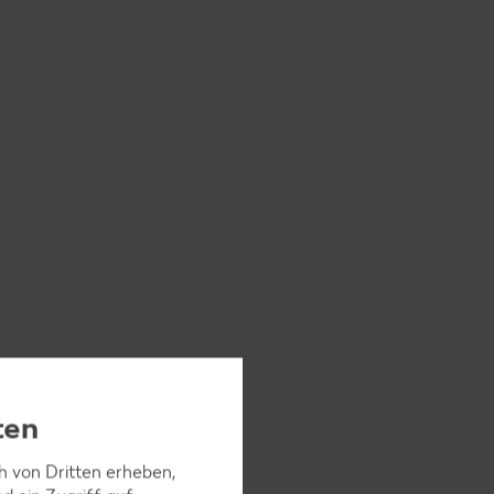
ten
chneiden
ch von Dritten erheben,