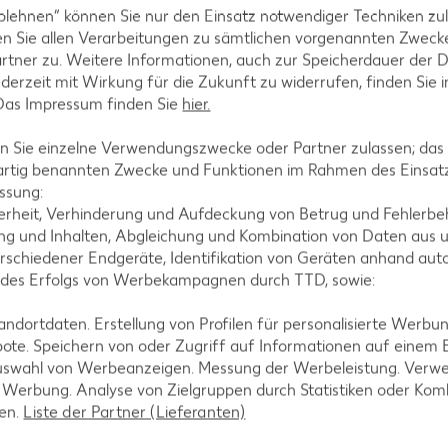
tegorien
blehnen“ können Sie nur den Einsatz notwendiger Techniken zul
n Sie allen Verarbeitungen zu sämtlichen vorgenannten Zweck
rtner zu. Weitere Informationen, auch zur Speicherdauer der 
jederzeit mit Wirkung für die Zukunft zu widerrufen, finden Sie 
ezepte
Muffin-Rezepte
 Das Impressum finden Sie
hier.
-Rezepte
Apfelkuchen-Rezepte
 Sie einzelne Verwendungszwecke oder Partner zulassen; das g
Rezepte
Schokokuchen-Rezepte
artig benannten Zwecke und Funktionen im Rahmen des Einsatz
ssung:
ezepte
Torten-Rezepte
erheit, Verhinderung und Aufdeckung von Betrug und Fehlerbeh
l-Rezepte
Eis-Rezepte
g und Inhalten, Abgleichung und Kombination von Daten aus u
rschiedener Endgeräte, Identifikation von Geräten anhand aut
ezepte
Pfannkuchen-Rezepte
 des Erfolgs von Werbekampagnen durch TTD, sowie:
zepte
Plätzchen-Rezepte
dortdaten. Erstellung von Profilen für personalisierte Werbu
ote. Speichern von oder Zugriff auf Informationen auf einem
uswahl von Werbeanzeigen. Messung der Werbeleistung. Verwe
r Werbung. Analyse von Zielgruppen durch Statistiken oder Ko
len.
Liste der Partner (Lieferanten)