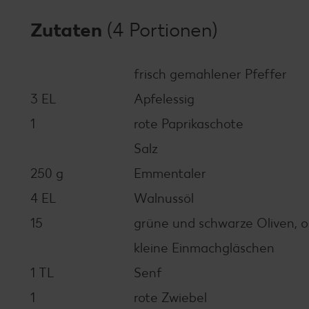
Zutaten
(4 Portionen)
frisch gemahlener Pfeffer
3 EL
Apfelessig
1
rote Paprikaschote
Salz
250 g
Emmentaler
4 EL
Walnussöl
15
grüne und schwarze Oliven, o
kleine Einmachgläschen
1 TL
Senf
1
rote Zwiebel