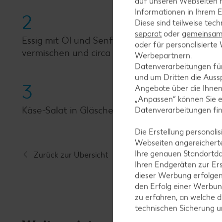
auf unseren Webseiten m
Informationen in Ihrem E
2
Diese sind teilweise tec
separat
oder
gemeinsam 
Essig mit Öl und Senf verrühren und mit Salz, 
oder für personalisier
vermischen und circa 60 Minuten durchziehen l
Werbepartnern.
Datenverarbeitungen fü
und um Dritten die Aussp
3
Angebote über die Ihne
„Anpassen“ können Sie 
Käse-Salat in Gläschen füllen und nach Wunsch 
Datenverarbeitungen fi
Die Erstellung personal
Webseiten angereicherte
Ihre genauen Standortda
Zurück zur Übersicht
Ihren Endgeräten zur Er
dieser Werbung erfolge
den Erfolg einer Werbun
zu erfahren, an welche d
technischen Sicherung 