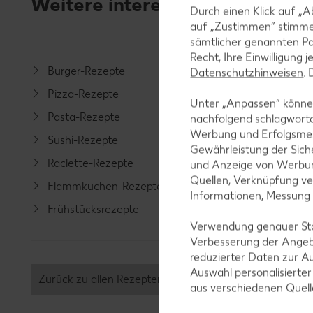
Weitere interessante Rezeptka
Durch einen Klick auf „A
auf „Zustimmen“ stimme
sämtlicher genannten Pa
Recht, Ihre Einwilligung 
Burger-Rezepte
Salat-R
Datenschutzhinweisen
.
Pizza-Rezepte
Spargel
Unter „Anpassen“ können
Pasta-Rezepte
Fleisch-
nachfolgend schlagwort
Werbung und Erfolgsme
Sushi-Rezepte
Fisch-R
Gewährleistung der Sich
Raclette-Rezepte
Geflüge
und Anzeige von Werbun
Quellen, Verknüpfung ve
Flammkuchen-Rezepte
Lamm-R
Informationen, Messung
Frühstücksrezepte
Grill-Re
Verwendung genauer Stan
Verbesserung der Angeb
reduzierter Daten zur A
Auswahl personalisierte
Zurück zu allen Rezepten
aus verschiedenen Quel