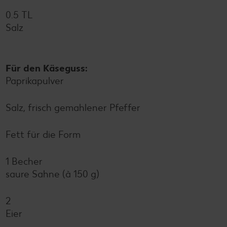
0.5 TL
Salz
Für den Käseguss:
Paprikapulver
Salz, frisch gemahlener Pfeffer
Fett für die Form
1 Becher
saure Sahne (à 150 g)
2
Eier