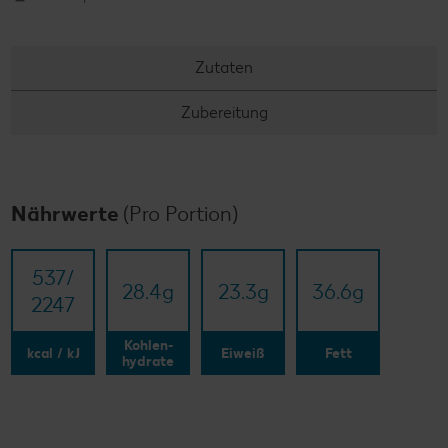
Zutaten
Zubereitung
Nährwerte
(Pro Portion)
537/​
28.4
g
23.3
g
36.6
g
2247
Kohlen-
kcal / kJ
Eiweiß
Fett
hydrate