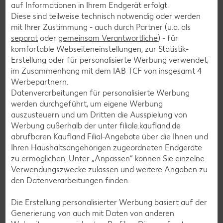
auf Informationen in Ihrem Endgerät erfolgt.
Diese sind teilweise technisch notwendig oder werden
Salat-Rezepte
mit Ihrer Zustimmung - auch durch Partner (u.a. als
Spargel-Rezepte
separat
oder
gemeinsam Verantwortliche
) - für
komfortable Webseiteneinstellungen, zur Statistik-
Fleisch-Rezepte
Erstellung oder für personalisierte Werbung verwendet;
Fisch-Rezepte
im Zusammenhang mit dem IAB TCF von insgesamt
4
Werbepartnern.
Geflügel-Rezepte
Datenverarbeitungen für personalisierte Werbung
Lamm-Rezepte
werden durchgeführt, um eigene Werbung
auszusteuern und um Dritten die Ausspielung von
Grill-Rezepte
Werbung außerhalb der unter filiale.kaufland.de
abrufbaren Kaufland Filial-Angebote über die Ihnen und
Ihren Haushaltsangehörigen zugeordneten Endgeräte
Muffin-Rezepte
zu ermöglichen. Unter „Anpassen“ können Sie einzelne
Apfelkuchen-Rezepte
Verwendungszwecke zulassen und weitere Angaben zu
den Datenverarbeitungen finden.
Schokokuchen-Rezepte
Torten-Rezepte
Die Erstellung personalisierter Werbung basiert auf der
Generierung von auch mit Daten von anderen
Eis-Rezepte