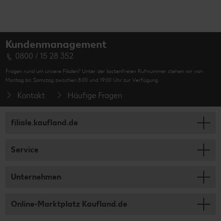
Kundenmanagement
0800 / 15 28 352
Fragen rund um unsere Filialen? Unter der kostenfreien Rufnummer stehen wir von
Montag bis Samstag zwischen 8:00 und 19:00 Uhr zur Verfügung.
Kontakt
Häufige Fragen
filiale.kaufland.de
Service
Unternehmen
Online-Marktplatz Kaufland.de