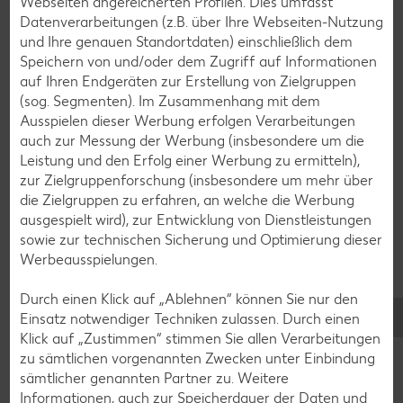
Webseiten angereicherten Profilen. Dies umfasst
Pfannkuchen-Rezepte
Datenverarbeitungen (z.B. über Ihre Webseiten-Nutzung
und Ihre genauen Standortdaten) einschließlich dem
Plätzchen-Rezepte
Speichern von und/oder dem Zugriff auf Informationen
auf Ihren Endgeräten zur Erstellung von Zielgruppen
(sog. Segmenten). Im Zusammenhang mit dem
Smoothie-Rezepte
Ausspielen dieser Werbung erfolgen Verarbeitungen
Bowle-Rezepte
auch zur Messung der Werbung (insbesondere um die
Leistung und den Erfolg einer Werbung zu ermitteln),
Cocktail-Rezepte
zur Zielgruppenforschung (insbesondere um mehr über
Avocado-Rezepte
die Zielgruppen zu erfahren, an welche die Werbung
ausgespielt wird), zur Entwicklung von Dienstleistungen
Erdbeer-Rezepte
sowie zur technischen Sicherung und Optimierung dieser
Blaubeer-Rezepte
Werbeausspielungen.
Bananen-Rezepte
Durch einen Klick auf „Ablehnen“ können Sie nur den
Einsatz notwendiger Techniken zulassen. Durch einen
Klick auf „Zustimmen“ stimmen Sie allen Verarbeitungen
zu sämtlichen vorgenannten Zwecken unter Einbindung
Zurück zu allen Rezepten
sämtlicher genannten Partner zu. Weitere
Informationen, auch zur Speicherdauer der Daten und