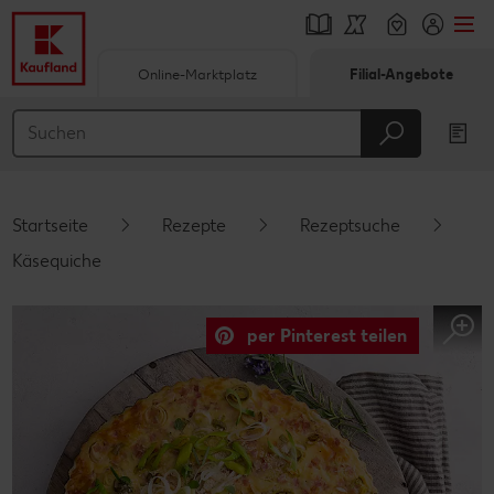
Online-Marktplatz
Filial-Angebote
Springe zu
Hauptinhalt
Footer
Startseite
Rezepte
Rezeptsuche
Schwebender Seitenbereich
Käsequiche
per Pinterest teilen