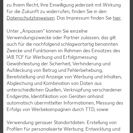
zu Ihrem Recht, Ihre Einwilligung jederzeit mit Wirkung
für die Zukunft zu widerrufen, finden Sie in den
Datenschutzhinweisen
. Das Impressum finden Sie
hier.
Unter „Anpassen“ können Sie einzelne
Verwendungszwecke oder Partner zulassen; das gilt
auch für die nachfolgend schlagwortartig benannten
Zwecke und Funktionen im Rahmen des Einsatzes des
IAB TCF für Werbung und Erfolgsmessung:
Gewährleistung der Sicherheit, Verhinderung und
Aufdeckung von Betrug und Fehlerbehebung,
Bereitstellung und Anzeige von Werbung und Inhalten,
Abgleichung und Kombination von Daten aus
unterschiedlichen Quellen, Verknüpfung verschiedener
Endgeräte, Identifikation von Geräten anhand
Glutenfreie Rezepte
automatisch übermittelter Informationen, Messung des
Erfolgs von Werbekampagnen durch TTD, sowie:
Wer auf Gluten verzichtet, muss nicht automatisch auf
Vielfalt und Geschmack verzichten. Ob süß oder herzhaft –
Verwendung genauer Standortdaten. Erstellung von
mit unseren glutenfreien Rezepten zauberst du dir Gerichte,
Profilen für personalisierte Werbung. Entwicklung und
die nicht nur verträglich, sondern auch richtig lecker sind.