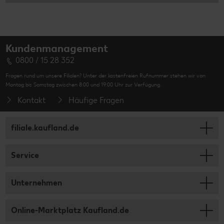
Kundenmanagement
0800 / 15 28 352
Fragen rund um unsere Filialen? Unter der kostenfreien Rufnummer stehen wir von
Montag bis Samstag zwischen 8:00 und 19:00 Uhr zur Verfügung.
Kontakt
Häufige Fragen
filiale.kaufland.de
Service
Unternehmen
Online-Marktplatz Kaufland.de