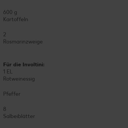
600 g
Kartoffeln
2
Rosmarinzweige
Für die Involtini:
1 EL
Rotweinessig
Pfeffer
8
Salbeiblätter