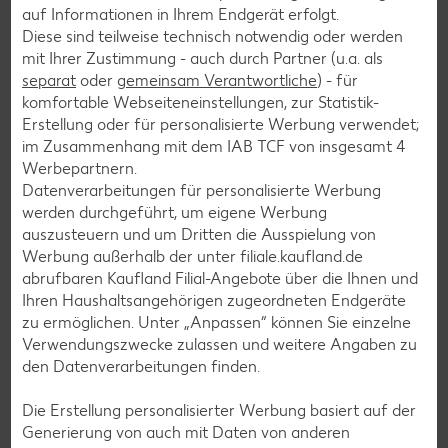
auf Informationen in Ihrem Endgerät erfolgt.
Diese sind teilweise technisch notwendig oder werden
Salat-Rezepte
mit Ihrer Zustimmung - auch durch Partner (u.a. als
Spargel-Rezepte
separat
oder
gemeinsam Verantwortliche
) - für
komfortable Webseiteneinstellungen, zur Statistik-
Fleisch-Rezepte
Erstellung oder für personalisierte Werbung verwendet;
Fisch-Rezepte
im Zusammenhang mit dem IAB TCF von insgesamt
4
Werbepartnern.
Geflügel-Rezepte
Datenverarbeitungen für personalisierte Werbung
Lamm-Rezepte
werden durchgeführt, um eigene Werbung
auszusteuern und um Dritten die Ausspielung von
Grill-Rezepte
Werbung außerhalb der unter filiale.kaufland.de
abrufbaren Kaufland Filial-Angebote über die Ihnen und
Ihren Haushaltsangehörigen zugeordneten Endgeräte
Muffin-Rezepte
zu ermöglichen. Unter „Anpassen“ können Sie einzelne
Apfelkuchen-Rezepte
Verwendungszwecke zulassen und weitere Angaben zu
den Datenverarbeitungen finden.
Schokokuchen-Rezepte
Torten-Rezepte
Die Erstellung personalisierter Werbung basiert auf der
Generierung von auch mit Daten von anderen
Eis-Rezepte