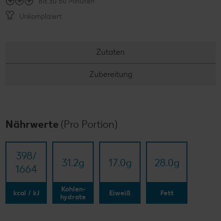
Bis zu 60 Minuten
Unkompliziert
Zutaten
Zubereitung
Nährwerte
(Pro Portion)
398/​
31.2
g
17.0
g
28.0
g
1664
Kohlen-
kcal / kJ
Eiweiß
Fett
hydrate