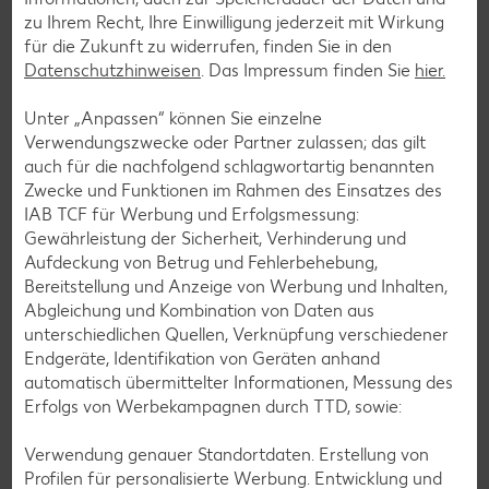
zu Ihrem Recht, Ihre Einwilligung jederzeit mit Wirkung
für die Zukunft zu widerrufen, finden Sie in den
Datenschutzhinweisen
. Das Impressum finden Sie
hier.
Unter „Anpassen“ können Sie einzelne
Verwendungszwecke oder Partner zulassen; das gilt
auch für die nachfolgend schlagwortartig benannten
Zwecke und Funktionen im Rahmen des Einsatzes des
IAB TCF für Werbung und Erfolgsmessung:
Gewährleistung der Sicherheit, Verhinderung und
Aufdeckung von Betrug und Fehlerbehebung,
Bereitstellung und Anzeige von Werbung und Inhalten,
Abgleichung und Kombination von Daten aus
unterschiedlichen Quellen, Verknüpfung verschiedener
Endgeräte, Identifikation von Geräten anhand
Glutenfreie Rezepte
automatisch übermittelter Informationen, Messung des
Erfolgs von Werbekampagnen durch TTD, sowie:
Wer auf Gluten verzichtet, muss nicht automatisch auf
Vielfalt und Geschmack verzichten. Ob süß oder herzhaft –
Verwendung genauer Standortdaten. Erstellung von
mit unseren glutenfreien Rezepten zauberst du dir Gerichte,
Profilen für personalisierte Werbung. Entwicklung und
die nicht nur verträglich, sondern auch richtig lecker sind.