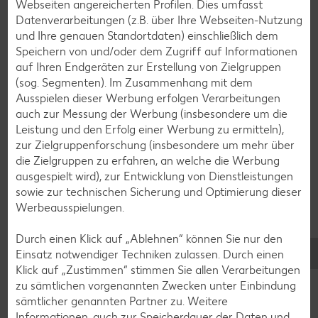
Webseiten angereicherten Profilen. Dies umfasst
Pfannkuchen-Rezepte
Datenverarbeitungen (z.B. über Ihre Webseiten-Nutzung
und Ihre genauen Standortdaten) einschließlich dem
Plätzchen-Rezepte
Speichern von und/oder dem Zugriff auf Informationen
auf Ihren Endgeräten zur Erstellung von Zielgruppen
(sog. Segmenten). Im Zusammenhang mit dem
Smoothie-Rezepte
Ausspielen dieser Werbung erfolgen Verarbeitungen
Bowle-Rezepte
auch zur Messung der Werbung (insbesondere um die
Leistung und den Erfolg einer Werbung zu ermitteln),
Cocktail-Rezepte
zur Zielgruppenforschung (insbesondere um mehr über
Avocado-Rezepte
die Zielgruppen zu erfahren, an welche die Werbung
ausgespielt wird), zur Entwicklung von Dienstleistungen
Erdbeer-Rezepte
sowie zur technischen Sicherung und Optimierung dieser
Blaubeer-Rezepte
Werbeausspielungen.
Bananen-Rezepte
Durch einen Klick auf „Ablehnen“ können Sie nur den
Einsatz notwendiger Techniken zulassen. Durch einen
Klick auf „Zustimmen“ stimmen Sie allen Verarbeitungen
zu sämtlichen vorgenannten Zwecken unter Einbindung
sämtlicher genannten Partner zu. Weitere
Zurück zu allen Rezepten
Informationen, auch zur Speicherdauer der Daten und