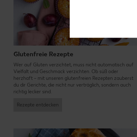
Glutenfreie Rezepte
Wer auf Gluten verzichtet, muss nicht automatisch auf
Vielfalt und Geschmack verzichten. Ob süß oder
herzhaft – mit unseren glutenfreien Rezepten zauberst
du dir Gerichte, die nicht nur verträglich, sondern auch
richtig lecker sind.
Rezepte entdecken