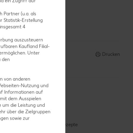
d ein Zugriff auf
ade grob
 Partner (u.a. als
nicht
 Statistik-Erstellung
 insgesamt
4
erbung auszusteuern
ufbaren Kaufland Filial-
ermöglichen. Unter
Drucken
u den
en von anderen
 Webseiten-Nutzung und
uf Informationen auf
 mit dem Ausspielen
 um die Leistung und
hr über die Zielgruppen
ngen sowie zur
Smoothie-Rezepte