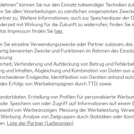
-Rezepte
Apfelkuchen-Rezepte
blehnen“ können Sie nur den Einsatz notwendiger Techniken zul
Rezepte
Schokokuchen-Rezepte
n Sie allen Verarbeitungen zu sämtlichen vorgenannten Zweck
rtner zu. Weitere Informationen, auch zur Speicherdauer der 
ezepte
Torten-Rezepte
jederzeit mit Wirkung für die Zukunft zu widerrufen, finden Sie 
l-Rezepte
Eis-Rezepte
 Das Impressum finden Sie
hier.
ezepte
Pfannkuchen-Rezepte
 Sie einzelne Verwendungszwecke oder Partner zulassen; das g
zepte
Plätzchen-Rezepte
artig benannten Zwecke und Funktionen im Rahmen des Einsatz
ssung:
erheit, Verhinderung und Aufdeckung von Betrug und Fehlerbeh
g und Inhalten, Abgleichung und Kombination von Daten aus u
rschiedener Endgeräte, Identifikation von Geräten anhand aut
 des Erfolgs von Werbekampagnen durch TTD, sowie:
dortdaten. Erstellung von Profilen für personalisierte Werbu
ote. Speichern von oder Zugriff auf Informationen auf einem
uswahl von Werbeanzeigen. Messung der Werbeleistung. Verwe
r Werbung. Analyse von Zielgruppen durch Statistiken oder Ko
len.
Liste der Partner (Lieferanten)