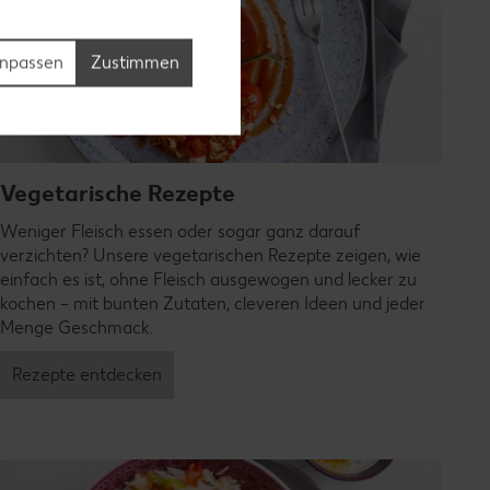
npassen
Zustimmen
Vegetarische Rezepte
Weniger Fleisch essen oder sogar ganz darauf
verzichten? Unsere vegetarischen Rezepte zeigen, wie
einfach es ist, ohne Fleisch ausgewogen und lecker zu
kochen – mit bunten Zutaten, cleveren Ideen und jeder
Menge Geschmack.
Rezepte entdecken