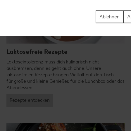
Ablehnen
A
Laktosefreie Rezepte
Laktoseintoleranz muss dich kulinarisch nicht
ausbremsen, denn es geht auch ohne. Unsere
laktosefreien Rezepte bringen Vielfalt auf den Tisch –
für große und kleine Genießer, für die Lunchbox oder das
Abendessen.
Rezepte entdecken