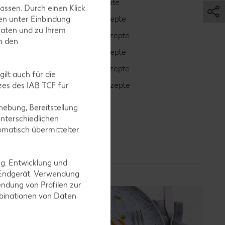
Bowle-Rezepte
assen. Durch einen Klick
Cocktail-Rezepte
en unter Einbindung
Daten und zu Ihrem
Avocado-Rezepte
in den
Erdbeer-Rezepte
Blaubeer-Rezepte
ilt auch für die
Bananen-Rezepte
es des IAB TCF für
ebung, Bereitstellung
nterschiedlichen
omatisch übermittelter
ng. Entwicklung und
 Endgerät. Verwendung
ndung von Profilen zur
mbinationen von Daten