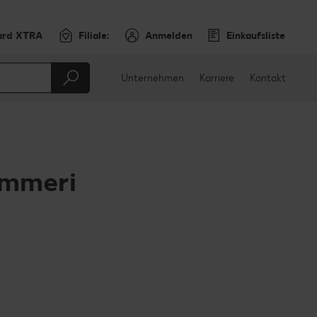
ard XTRA
Filiale:
Anmelden
Einkaufsliste
Unternehmen
Karriere
Kontakt
ammeri
en
teilen
sApp teilen