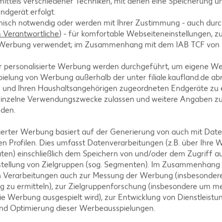
ittels verschiedener Techniken, mit denen eine Speicherung un
ndgerät erfolgt.
uddingförmchen füllen und abkühlen lassen. Schokol
hnisch notwendig oder werden mit Ihrer Zustimmung - auch durch
en lassen, dabei ständig umrühren, damit die Milch 
Verantwortliche
) - für komfortable Webseiteneinstellungen, zur
te Werbung verwendet; im Zusammenhang mit dem IAB TCF von
heißen oder kalten Soße anrichten und servieren.
r personalisierte Werbung werden durchgeführt, um eigene W
ielung von Werbung außerhalb der unter filiale.kaufland.de abr
n und Ihren Haushaltsangehörigen zugeordneten Endgeräte zu 
einzelne Verwendungszwecke zulassen und weitere Angaben z
nden.
isierter Werbung basiert auf der Generierung von auch mit Dat
n Profilen. Dies umfasst Datenverarbeitungen (z.B. über Ihre
ten) einschließlich dem Speichern von und/oder dem Zugriff a
tegorien
stellung von Zielgruppen (sog. Segmenten). Im Zusammenhang
n Verarbeitungen auch zur Messung der Werbung (insbesondere
g zu ermitteln), zur Zielgruppenforschung (insbesondere um me
ie Werbung ausgespielt wird), zur Entwicklung von Dienstleistu
ezepte
Muffin-Rezepte
und Optimierung dieser Werbeausspielungen.