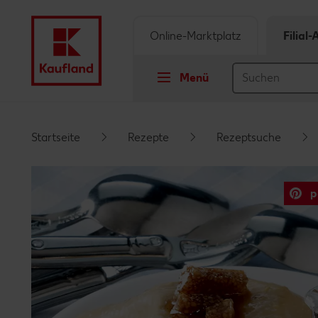
Online-Marktplatz
Filial
Menü
Springe zu
Startseite
Rezepte
Rezeptsuche
Hauptinhalt
p
Footer
Schwebender Seitenbereich