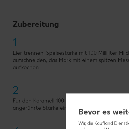
Zubereitung
1
Eier trennen. Speisestärke mit 100 Milliliter M
aufschneiden, das Mark mit einem spitzen Messe
aufkochen.
2
Für den Karamell 100 Gramm Zucker schmelzen, 
angerührte Stärke einrühren und aufkochen. S
Bevor es weit
Wir, die Kaufland Dienst