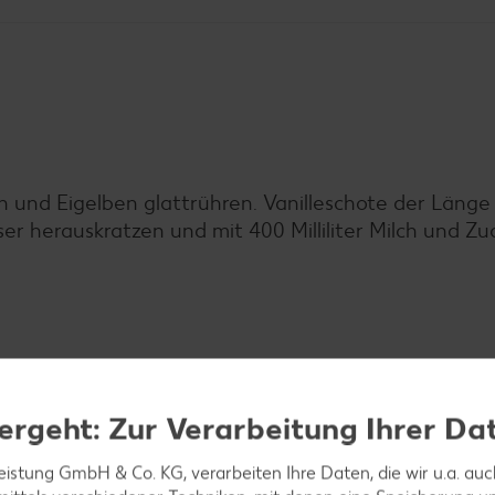
ilch und Eigelben glattrühren. Vanilleschote der Läng
r herauskratzen und mit 400 Milliliter Milch und Zu
1 Esslöffel Butter unterrühren, Vanillemilch dazuge
teifgeschlagenes Eiweiß unterziehen.
ergeht: Zur Verarbeitung Ihrer Da
leistung GmbH & Co. KG, verarbeiten Ihre Daten, die wir u.a. au