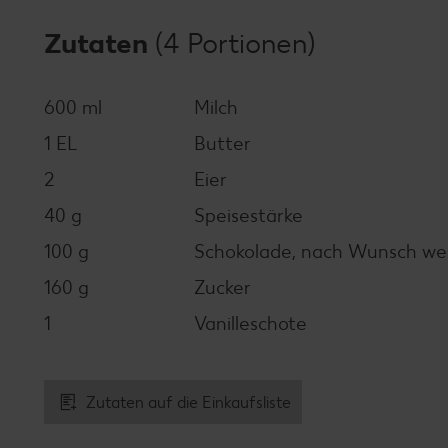
Zutaten
(4 Portionen)
600 ml
Milch
1 EL
Butter
2
Eier
40 g
Speisestärke
100 g
Schokolade, nach Wunsch weiß
160 g
Zucker
1
Vanilleschote
Zutaten auf die Einkaufsliste