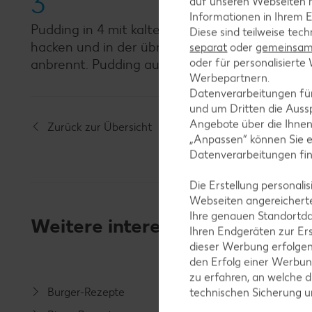
3
auf unseren Webseiten m
Informationen in Ihrem E
Pudding in 4 mit kaltem Wasser ausgespülte P
Diese sind teilweise tec
hacken und in der übrigen heißen Milch schmelz
separat
oder
gemeinsam 
oder für personalisier
anbrennt. Pudding auf Teller stürzen, mit der 
Werbepartnern.
Datenverarbeitungen fü
und um Dritten die Aussp
Angebote über die Ihne
Zurück zur Übersicht
„Anpassen“ können Sie 
Datenverarbeitungen fi
Die Erstellung personal
Webseiten angereicherte
Ihre genauen Standortda
Weitere interessante Rezeptka
Ihren Endgeräten zur Er
dieser Werbung erfolge
den Erfolg einer Werbun
zu erfahren, an welche d
Burger-Rezepte
Salat-R
technischen Sicherung 