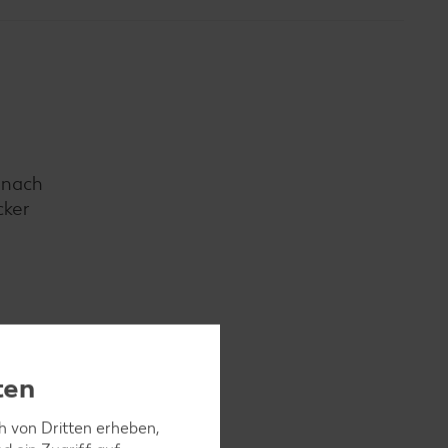
e nach
cker
ben,
ten
ch von Dritten erheben,