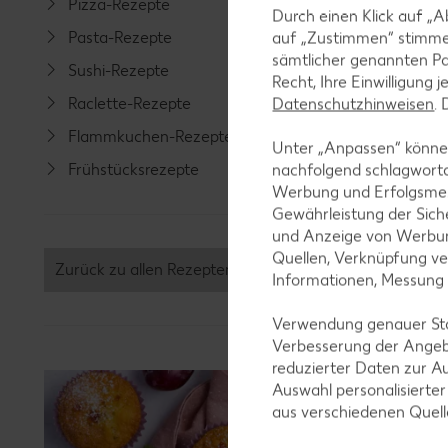
Pizza-Rezepte
Spargel
Durch einen Klick auf „A
Pasta-Rezepte
Fleisch-
auf „Zustimmen“ stimme
sämtlicher genannten Pa
Sushi-Rezepte
Fisch-R
Recht, Ihre Einwilligung 
Raclette-Rezepte
Geflüge
Datenschutzhinweisen
.
Flammkuchen-Rezepte
Lamm-R
Unter „Anpassen“ können
Frühstücksrezepte
Grill-Re
nachfolgend schlagwort
Werbung und Erfolgsme
Gewährleistung der Sich
und Anzeige von Werbun
Quellen, Verknüpfung ve
Zurück zu allen Rezepten
Informationen, Messung
Verwendung genauer Stan
Verbesserung der Angeb
reduzierter Daten zur A
Auswahl personalisierte
aus verschiedenen Quel