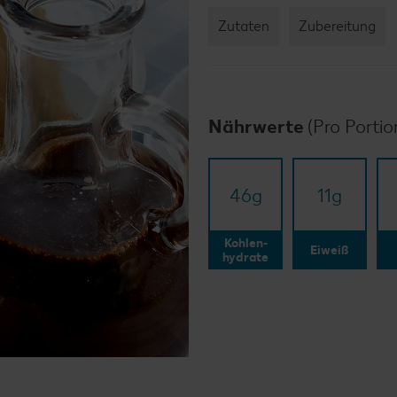
Zutaten
Zubereitung
Nährwerte
(Pro Portio
46
g
11
g
Kohlen-
Eiweiß
hydrate