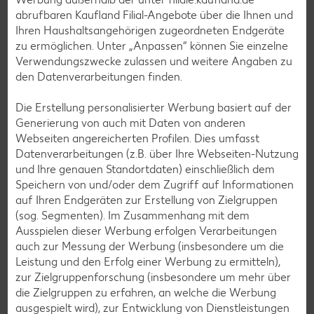
abrufbaren Kaufland Filial-Angebote über die Ihnen und
Ihren Haushaltsangehörigen zugeordneten Endgeräte
Smoothie-Rezepte
zu ermöglichen. Unter „Anpassen“ können Sie einzelne
Verwendungszwecke zulassen und weitere Angaben zu
Bowle-Rezepte
den Datenverarbeitungen finden.
Cocktail-Rezepte
Die Erstellung personalisierter Werbung basiert auf der
Avocado-Rezepte
Generierung von auch mit Daten von anderen
Erdbeer-Rezepte
Webseiten angereicherten Profilen. Dies umfasst
Datenverarbeitungen (z.B. über Ihre Webseiten-Nutzung
Blaubeer-Rezepte
und Ihre genauen Standortdaten) einschließlich dem
Bananen-Rezepte
Speichern von und/oder dem Zugriff auf Informationen
auf Ihren Endgeräten zur Erstellung von Zielgruppen
(sog. Segmenten). Im Zusammenhang mit dem
Ausspielen dieser Werbung erfolgen Verarbeitungen
auch zur Messung der Werbung (insbesondere um die
Zurück zu allen Rezepten
Leistung und den Erfolg einer Werbung zu ermitteln),
zur Zielgruppenforschung (insbesondere um mehr über
die Zielgruppen zu erfahren, an welche die Werbung
ausgespielt wird), zur Entwicklung von Dienstleistungen