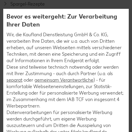
Spargel-Rezepte
Fleisch-Rezepte
Bevor es weitergeht: Zur Verarbeitung
Ihrer Daten
Fisch-Rezepte
Geflügel-Rezepte
Wir, die Kaufland Dienstleistung GmbH & Co. KG,
verarbeiten Ihre Daten, die wir u.a. auch von Dritten
Lamm-Rezepte
erheben, auf unseren Webseiten mittels verschiedener
Grill-Rezepte
Techniken, mit denen eine Speicherung und ein Zugriff
auf Informationen in Ihrem Endgerät erfolgt.
Diese sind teilweise technisch notwendig oder werden
Muffin-Rezepte
mit Ihrer Zustimmung - auch durch Partner (u.a. als
separat
oder
gemeinsam Verantwortliche
) - für
Apfelkuchen-Rezepte
komfortable Webseiteneinstellungen, zur Statistik-
Schokokuchen-Rezepte
Erstellung oder für personalisierte Werbung verwendet;
im Zusammenhang mit dem IAB TCF von insgesamt
4
Torten-Rezepte
Werbepartnern.
Eis-Rezepte
Datenverarbeitungen für personalisierte Werbung
werden durchgeführt, um eigene Werbung
Pfannkuchen-Rezepte
auszusteuern und um Dritten die Ausspielung von
Plätzchen-Rezepte
Werbung außerhalb der unter filiale.kaufland.de