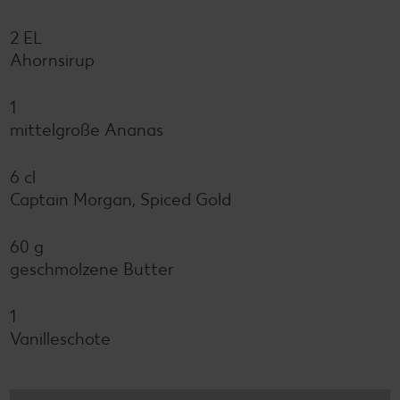
2 EL
Ahornsirup
1
mittelgroße Ananas
6 cl
Captain Morgan, Spiced Gold
60 g
geschmolzene Butter
1
Vanilleschote