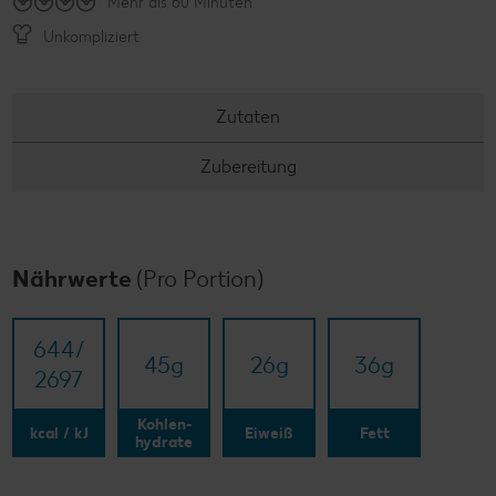
Mehr als 60 Minuten
Unkompliziert
Zutaten
Zubereitung
Nährwerte
(Pro Portion)
644/​
45
g
26
g
36
g
2697
Kohlen-
kcal / kJ
Eiweiß
Fett
hydrate