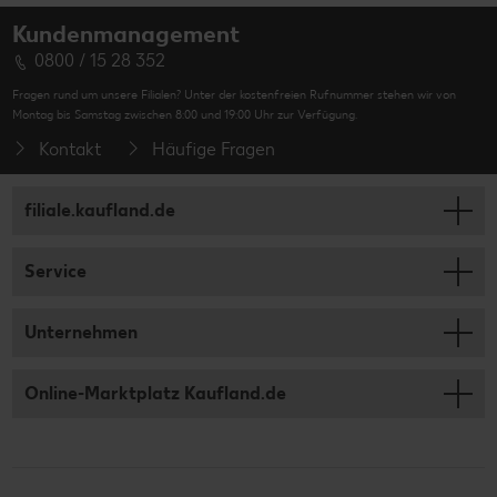
Kundenmanagement
0800 / 15 28 352
Fragen rund um unsere Filialen? Unter der kostenfreien Rufnummer stehen wir von
Montag bis Samstag zwischen 8:00 und 19:00 Uhr zur Verfügung.
Kontakt
Häufige Fragen
filiale.kaufland.de
Service
Unternehmen
Online-Marktplatz Kaufland.de