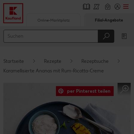
Online-Marktplatz
Filial-Angebote
Springe zu
Hauptinhalt
Footer
Startseite
Rezepte
Rezeptsuche
Schwebender Seitenbereich
Karamellisierte Ananas mit Rum-Ricotta-Creme
per Pinterest teilen