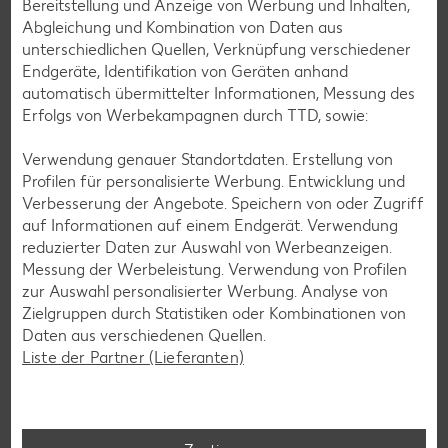
Bereitstellung und Anzeige von Werbung und Inhalten,
Abgleichung und Kombination von Daten aus
unterschiedlichen Quellen, Verknüpfung verschiedener
Endgeräte, Identifikation von Geräten anhand
automatisch übermittelter Informationen, Messung des
Erfolgs von Werbekampagnen durch TTD, sowie:
Verwendung genauer Standortdaten. Erstellung von
Profilen für personalisierte Werbung. Entwicklung und
Verbesserung der Angebote. Speichern von oder Zugriff
auf Informationen auf einem Endgerät. Verwendung
reduzierter Daten zur Auswahl von Werbeanzeigen.
Messung der Werbeleistung. Verwendung von Profilen
zur Auswahl personalisierter Werbung. Analyse von
Zielgruppen durch Statistiken oder Kombinationen von
Laktosefreie Rezepte
Daten aus verschiedenen Quellen.
Liste der Partner (Lieferanten)
Laktoseintoleranz muss dich kulinarisch nicht ausbremsen,
denn es geht auch ohne. Unsere laktosefreien Rezepte
bringen Vielfalt auf den Tisch – für große und kleine
Genießer, für die Lunchbox oder das Abendessen.