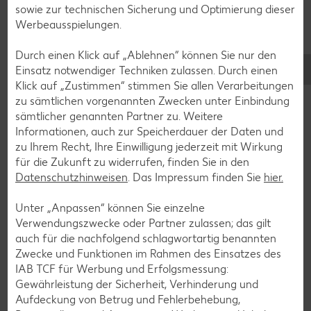
sowie zur technischen Sicherung und Optimierung dieser
Werbeausspielungen.
Durch einen Klick auf „Ablehnen“ können Sie nur den
Einsatz notwendiger Techniken zulassen. Durch einen
Klick auf „Zustimmen“ stimmen Sie allen Verarbeitungen
zu sämtlichen vorgenannten Zwecken unter Einbindung
sämtlicher genannten Partner zu. Weitere
Informationen, auch zur Speicherdauer der Daten und
zu Ihrem Recht, Ihre Einwilligung jederzeit mit Wirkung
für die Zukunft zu widerrufen, finden Sie in den
Datenschutzhinweisen
. Das Impressum finden Sie
hier.
Glutenfreie Rezepte
Unter „Anpassen“ können Sie einzelne
Wer auf Gluten verzichtet, muss nicht automatisch auf
Verwendungszwecke oder Partner zulassen; das gilt
Vielfalt und Geschmack verzichten. Ob süß oder herzhaft –
auch für die nachfolgend schlagwortartig benannten
mit unseren glutenfreien Rezepten zauberst du dir Gerichte,
Zwecke und Funktionen im Rahmen des Einsatzes des
die nicht nur verträglich, sondern auch richtig lecker sind.
IAB TCF für Werbung und Erfolgsmessung:
Gewährleistung der Sicherheit, Verhinderung und
Rezepte entdecken
Aufdeckung von Betrug und Fehlerbehebung,