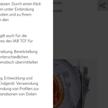
Blaubeer-Rezepte
assen. Durch einen Klick
en unter Einbindung
Bananen-Rezepte
Daten und zu Ihrem
in den
ilt auch für die
es des IAB TCF für
ebung, Bereitstellung
nterschiedlichen
omatisch übermittelter
ng. Entwicklung und
 Endgerät. Verwendung
ndung von Profilen zur
mbinationen von Daten