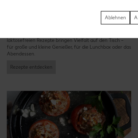
Laktosefreie Rezepte
Ablehnen
A
Laktoseintoleranz muss dich kulinarisch nicht
ausbremsen, denn es geht auch ohne. Unsere
laktosefreien Rezepte bringen Vielfalt auf den Tisch –
für große und kleine Genießer, für die Lunchbox oder das
Abendessen.
Rezepte entdecken