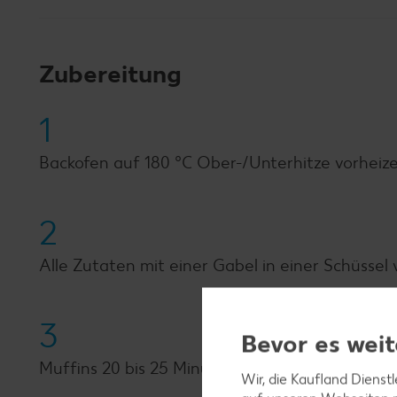
Zubereitung
1
Backofen auf 180 °C Ober-/Unterhitze vorheize
2
Alle Zutaten mit einer Gabel in einer Schüssel
3
Bevor es weit
Muffins 20 bis 25 Minuten backen, bis sie goldb
Wir, die Kaufland Dienst