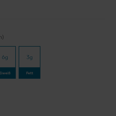
n)
6
g
3
g
Eiweiß
Fett