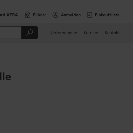
ard XTRA
Filiale:
Anmelden
Einkaufsliste
Unternehmen
Karriere
Kontakt
lle
en
teilen
sApp teilen