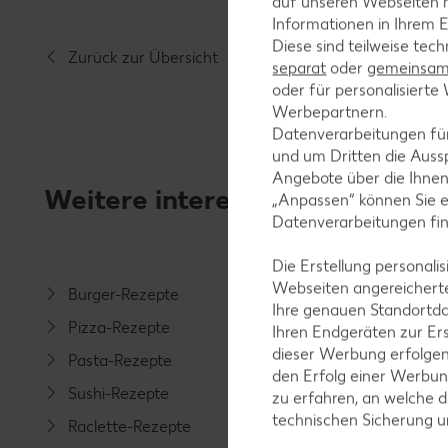
auf unseren Webseiten m
Informationen in Ihrem E
Diese sind teilweise tec
Zurück zur Übersicht
separat
oder
gemeinsam 
oder für personalisier
Werbepartnern.
Datenverarbeitungen fü
und um Dritten die Aussp
Angebote über die Ihne
Weitere interessante Rezeptka
„Anpassen“ können Sie 
Datenverarbeitungen fi
Die Erstellung personal
Webseiten angereicherte
Burger-Rezepte
Salat-R
Ihre genauen Standortda
Pizza-Rezepte
Spargel
Ihren Endgeräten zur Er
dieser Werbung erfolge
Pasta-Rezepte
Fleisch-
den Erfolg einer Werbun
Sushi-Rezepte
Fisch-R
zu erfahren, an welche d
technischen Sicherung 
Raclette-Rezepte
Geflüge