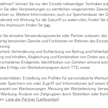
ezepte
Pfannkuchen-Rezepte
blehnen“ können Sie nur den Einsatz notwendiger Techniken zul
n Sie allen Verarbeitungen zu sämtlichen vorgenannten Zweck
zepte
Plätzchen-Rezepte
rtner zu. Weitere Informationen, auch zur Speicherdauer der 
jederzeit mit Wirkung für die Zukunft zu widerrufen, finden Sie 
 Das Impressum finden Sie
hier.
 Sie einzelne Verwendungszwecke oder Partner zulassen; das g
artig benannten Zwecke und Funktionen im Rahmen des Einsatz
ssung:
erheit, Verhinderung und Aufdeckung von Betrug und Fehlerbeh
g und Inhalten, Abgleichung und Kombination von Daten aus u
rschiedener Endgeräte, Identifikation von Geräten anhand aut
 des Erfolgs von Werbekampagnen durch TTD, sowie:
dortdaten. Erstellung von Profilen für personalisierte Werbu
ote. Speichern von oder Zugriff auf Informationen auf einem
uswahl von Werbeanzeigen. Messung der Werbeleistung. Verwe
r Werbung. Analyse von Zielgruppen durch Statistiken oder Ko
len.
Liste der Partner (Lieferanten)