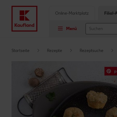
Online-Marktplatz
Filial
Menü
Springe zu
Startseite
Rezepte
Rezeptsuche
Hauptinhalt
p
Footer
Schwebender Seitenbereich