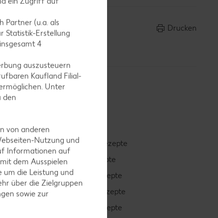
d ein Zugriff auf
 Partner (u.a. als
Drucken
 Statistik-Erstellung
 insgesamt
4
erbung auszusteuern
ufbaren Kaufland Filial-
ermöglichen. Unter
u den
en von anderen
 Webseiten-Nutzung und
Smoothie-Rezepte
uf Informationen auf
Bowle-Rezepte
 mit dem Ausspielen
 um die Leistung und
Cocktail-Rezepte
hr über die Zielgruppen
Avocado-Rezepte
ngen sowie zur
Erdbeer-Rezepte