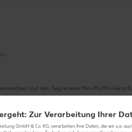
n.
 vermischen und den Teig in eine Mini-Muffin-Form fü
ergeht: Zur Verarbeitung Ihrer Da
raun sind.
leistung GmbH & Co. KG, verarbeiten Ihre Daten, die wir u.a. au