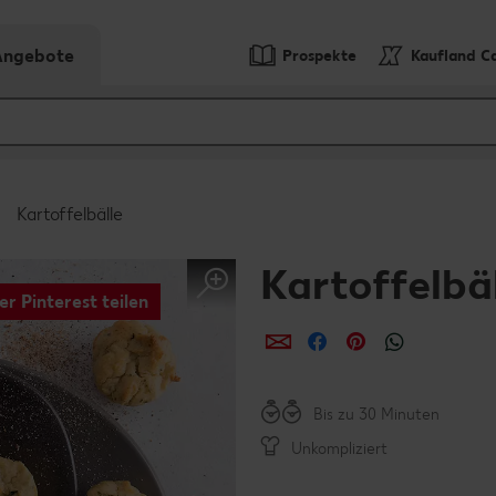
-Angebote
Prospekte
Kaufland C
Kartoffelbälle
Kartoffelbä
er Pinterest teilen
per E-Mail teilen
per Facebook teil
per Pinterest 
per What
Bis zu 30 Minuten
Unkompliziert