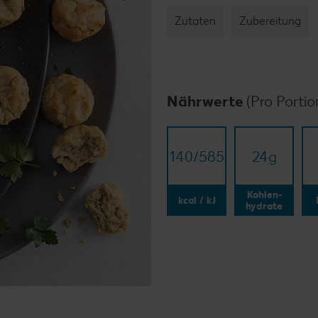
Zutaten
Zubereitung
Nährwerte
(Pro Portio
140/​585
24
g
Kohlen-
kcal / kJ
hydrate