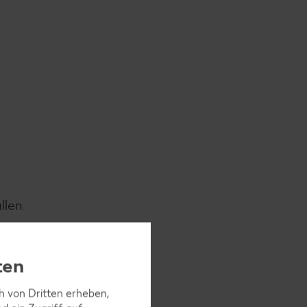
llen.
ten
ch von Dritten erheben,