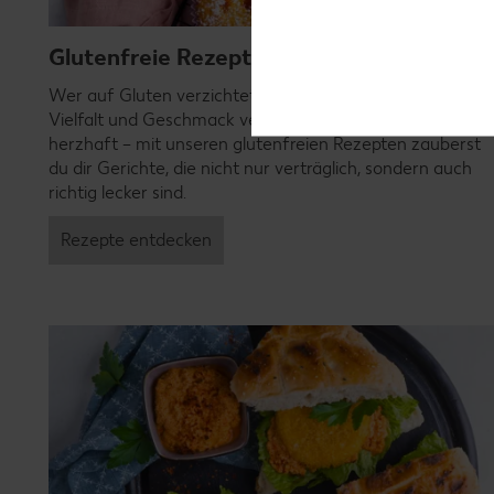
Glutenfreie Rezepte
Wer auf Gluten verzichtet, muss nicht automatisch auf
Vielfalt und Geschmack verzichten. Ob süß oder
herzhaft – mit unseren glutenfreien Rezepten zauberst
du dir Gerichte, die nicht nur verträglich, sondern auch
richtig lecker sind.
Rezepte entdecken