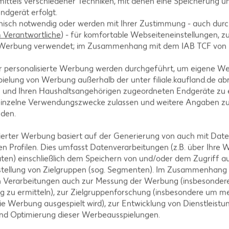
ittels verschiedener Techniken, mit denen eine Speicherung un
ndgerät erfolgt.
hnisch notwendig oder werden mit Ihrer Zustimmung - auch durch
Verantwortliche
) - für komfortable Webseiteneinstellungen, zur
te Werbung verwendet; im Zusammenhang mit dem IAB TCF von
r personalisierte Werbung werden durchgeführt, um eigene W
ielung von Werbung außerhalb der unter filiale.kaufland.de abr
n und Ihren Haushaltsangehörigen zugeordneten Endgeräte zu 
tegorien
einzelne Verwendungszwecke zulassen und weitere Angaben z
nden.
isierter Werbung basiert auf der Generierung von auch mit Dat
n Profilen. Dies umfasst Datenverarbeitungen (z.B. über Ihre
ezepte
Muffin-Rezepte
ten) einschließlich dem Speichern von und/oder dem Zugriff a
-Rezepte
Apfelkuchen-Rezepte
stellung von Zielgruppen (sog. Segmenten). Im Zusammenhang
n Verarbeitungen auch zur Messung der Werbung (insbesondere
Rezepte
Schokokuchen-Rezepte
g zu ermitteln), zur Zielgruppenforschung (insbesondere um me
ezepte
Torten-Rezepte
ie Werbung ausgespielt wird), zur Entwicklung von Dienstleistu
und Optimierung dieser Werbeausspielungen.
l-Rezepte
Eis-Rezepte