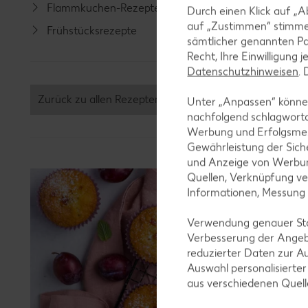
Flammkuchen-Rezepte
Lamm-R
Durch einen Klick auf „A
auf „Zustimmen“ stimme
Frühstücksrezepte
Grill-Re
sämtlicher genannten Pa
Recht, Ihre Einwilligung 
Datenschutzhinweisen
.
Zurück zu allen Rezepten
Unter „Anpassen“ können
nachfolgend schlagwort
Werbung und Erfolgsme
Gewährleistung der Sich
und Anzeige von Werbun
Quellen, Verknüpfung ve
Informationen, Messung
Verwendung genauer Stan
Verbesserung der Angeb
reduzierter Daten zur A
Auswahl personalisierte
aus verschiedenen Quel