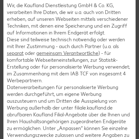
Wir, die Kaufland Dienstleistung GmbH & Co. KG,
Pasta-Rezepte
verarbeiten Ihre Daten, die wir u.a. auch von Dritten
erheben, auf unseren Webseiten mittels verschiedener
Sushi-Rezepte
Techniken, mit denen eine Speicherung und ein Zugriff
Raclette-Rezepte
auf Informationen in Ihrem Endgerät erfolgt.
Diese sind teilweise technisch notwendig oder werden
Flammkuchen-Rezepte
mit Ihrer Zustimmung - auch durch Partner (u.a. als
Frühstücksrezepte
separat
oder
gemeinsam Verantwortliche
) - für
komfortable Webseiteneinstellungen, zur Statistik-
Erstellung oder für personalisierte Werbung verwendet;
Salat-Rezepte
im Zusammenhang mit dem IAB TCF von insgesamt
4
Werbepartnern.
Spargel-Rezepte
Datenverarbeitungen für personalisierte Werbung
Fleisch-Rezepte
werden durchgeführt, um eigene Werbung
auszusteuern und um Dritten die Ausspielung von
Fisch-Rezepte
Werbung außerhalb der unter filiale.kaufland.de
Geflügel-Rezepte
abrufbaren Kaufland Filial-Angebote über die Ihnen und
Ihren Haushaltsangehörigen zugeordneten Endgeräte
Lamm-Rezepte
zu ermöglichen. Unter „Anpassen“ können Sie einzelne
Grill-Rezepte
Verwendungszwecke zulassen und weitere Angaben zu