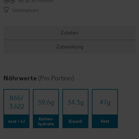
Bis zu 30 Minuten
Unkompliziert
Zutaten
Zubereitung
Nährwerte
(Pro Portion)
865/​
59.6
g
34.3
g
47
g
3.622
Kohlen-
kcal / kJ
Eiweiß
Fett
hydrate