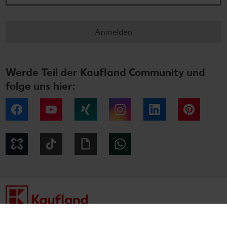
Anmelden
Werde Teil der Kaufland Community und
folge uns hier:
Facebook
YouTube
Xing
Instagram
LinkedIn
Pintere
Kununu
Tiktok
Giphy
WhatsApp
Impressum
Datenschutzhinweise
Cookie-Hinweise