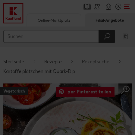
Online-Marktplatz
Filial-Angebote
Springe zu
Hauptinhalt
Footer
Startseite
Rezepte
Rezeptsuche
Schwebender Seitenbereich
Kartoffelplätzchen mit Quark-Dip
Vegetarisch
per Pinterest teilen