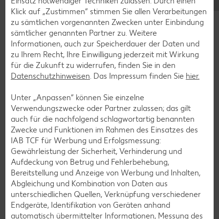
Einsatz notwendiger Techniken zulassen. Durch einen
Klick auf „Zustimmen“ stimmen Sie allen Verarbeitungen
Blaubeer-Rezepte
zu sämtlichen vorgenannten Zwecken unter Einbindung
Bananen-Rezepte
sämtlicher genannten Partner zu. Weitere
Informationen, auch zur Speicherdauer der Daten und
zu Ihrem Recht, Ihre Einwilligung jederzeit mit Wirkung
für die Zukunft zu widerrufen, finden Sie in den
Datenschutzhinweisen
. Das Impressum finden Sie
hier.
Zurück zu allen Rezepten
Unter „Anpassen“ können Sie einzelne
Verwendungszwecke oder Partner zulassen; das gilt
auch für die nachfolgend schlagwortartig benannten
Zwecke und Funktionen im Rahmen des Einsatzes des
IAB TCF für Werbung und Erfolgsmessung:
Gewährleistung der Sicherheit, Verhinderung und
Aufdeckung von Betrug und Fehlerbehebung,
Bereitstellung und Anzeige von Werbung und Inhalten,
Abgleichung und Kombination von Daten aus
unterschiedlichen Quellen, Verknüpfung verschiedener
Endgeräte, Identifikation von Geräten anhand
automatisch übermittelter Informationen, Messung des