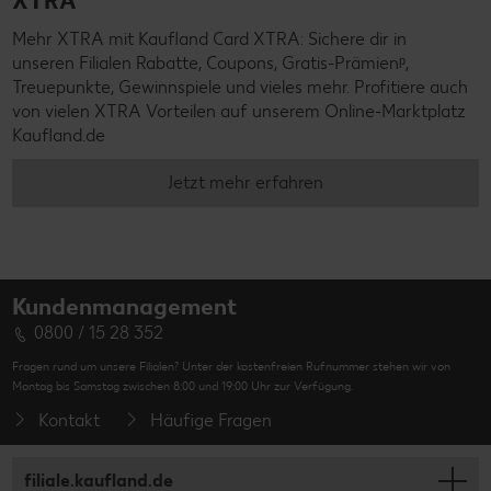
XTRA
Mehr XTRA mit Kaufland Card XTRA: Sichere dir in
unseren Filialen Rabatte, Coupons, Gratis-Prämienᵖ,
Treuepunkte, Gewinnspiele und vieles mehr. Profitiere auch
von vielen XTRA Vorteilen auf unserem Online-Marktplatz
Kaufland.de
Jetzt mehr erfahren
Kundenmanagement
0800 / 15 28 352
Fragen rund um unsere Filialen? Unter der kostenfreien Rufnummer stehen wir von
Montag bis Samstag zwischen 8:00 und 19:00 Uhr zur Verfügung.
Kontakt
Häufige Fragen
filiale.kaufland.de