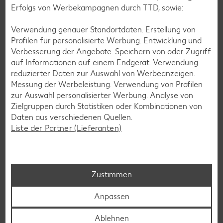
Erfolgs von Werbekampagnen durch TTD, sowie:
Verwendung genauer Standortdaten. Erstellung von
Glutenfreie Rezepte
Profilen für personalisierte Werbung. Entwicklung und
Verbesserung der Angebote. Speichern von oder Zugriff
Wer auf Gluten verzichtet, muss nicht automatisch auf
auf Informationen auf einem Endgerät. Verwendung
Vielfalt und Geschmack verzichten. Ob süß oder herzhaft –
reduzierter Daten zur Auswahl von Werbeanzeigen.
mit unseren glutenfreien Rezepten zauberst du dir Gerichte,
Messung der Werbeleistung. Verwendung von Profilen
die nicht nur verträglich, sondern auch richtig lecker sind.
zur Auswahl personalisierter Werbung. Analyse von
Zielgruppen durch Statistiken oder Kombinationen von
Rezepte entdecken
Daten aus verschiedenen Quellen.
Liste der Partner (Lieferanten)
Zustimmen
Anpassen
Ablehnen