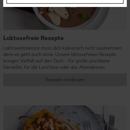
Laktosefreie Rezepte
Laktoseintoleranz muss dich kulinarisch nicht ausbremsen,
denn es geht auch ohne. Unsere laktosefreien Rezepte
bringen Vielfalt auf den Tisch – für große und kleine
Genießer, für die Lunchbox oder das Abendessen.
Rezepte entdecken