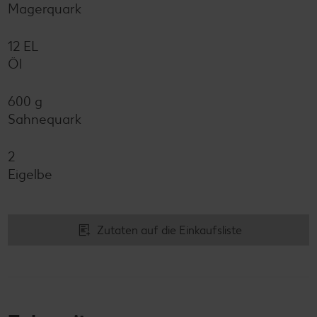
Magerquark
12 EL
Öl
600 g
Sahnequark
2
Eigelbe
Zutaten auf die Einkaufsliste