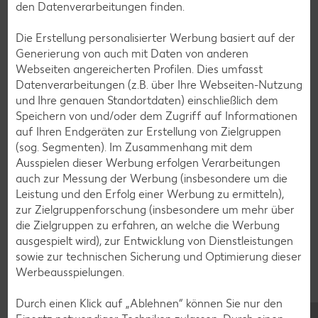
den Datenverarbeitungen finden.
Muffin-Rezepte
Die Erstellung personalisierter Werbung basiert auf der
Generierung von auch mit Daten von anderen
Apfelkuchen-Rezepte
Webseiten angereicherten Profilen. Dies umfasst
Schokokuchen-Rezepte
Datenverarbeitungen (z.B. über Ihre Webseiten-Nutzung
und Ihre genauen Standortdaten) einschließlich dem
Torten-Rezepte
Speichern von und/oder dem Zugriff auf Informationen
Eis-Rezepte
auf Ihren Endgeräten zur Erstellung von Zielgruppen
(sog. Segmenten). Im Zusammenhang mit dem
Pfannkuchen-Rezepte
Ausspielen dieser Werbung erfolgen Verarbeitungen
Plätzchen-Rezepte
auch zur Messung der Werbung (insbesondere um die
Leistung und den Erfolg einer Werbung zu ermitteln),
zur Zielgruppenforschung (insbesondere um mehr über
Smoothie-Rezepte
die Zielgruppen zu erfahren, an welche die Werbung
ausgespielt wird), zur Entwicklung von Dienstleistungen
Bowle-Rezepte
sowie zur technischen Sicherung und Optimierung dieser
Cocktail-Rezepte
Werbeausspielungen.
Avocado-Rezepte
Durch einen Klick auf „Ablehnen“ können Sie nur den
Erdbeer-Rezepte