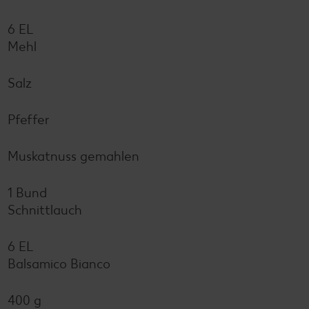
6 EL
Mehl
Salz
Pfeffer
Muskatnuss gemahlen
1 Bund
Schnittlauch
6 EL
Balsamico Bianco
400 g