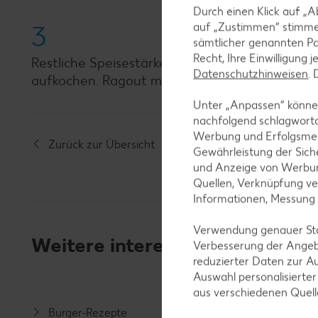
Durch einen Klick auf „A
auf „Zustimmen“ stimme
3
sämtlicher genannten Pa
Recht, Ihre Einwilligung 
Restliche Speisestärke mit Schmand und Peters
Datenschutzhinweisen
.
aufkochen. Ragout mit Kartoffelpuffern und na
Unter „Anpassen“ können
nachfolgend schlagwort
Werbung und Erfolgsme
Zurück zur Übersicht
Gewährleistung der Sich
und Anzeige von Werbun
Quellen, Verknüpfung ve
Informationen, Messung
Verwendung genauer Stan
Weitere interessante Rezeptka
Verbesserung der Angeb
reduzierter Daten zur A
Auswahl personalisierte
aus verschiedenen Quel
Burger-Rezepte
Salat-R