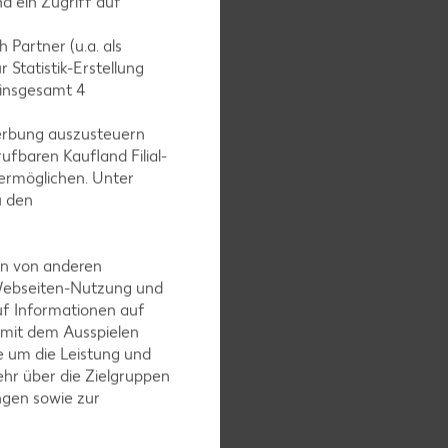
d ein Zugriff auf
 Partner (u.a. als
 Statistik-Erstellung
 insgesamt
4
erbung auszusteuern
l Öl in
ufbaren Kaufland Filial-
stifte
ermöglichen. Unter
u den
uten
en von anderen
 Webseiten-Nutzung und
uf Informationen auf
 mit dem Ausspielen
elraspeln,
 um die Leistung und
zen.
hr über die Zielgruppen
ei von
ngen sowie zur