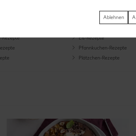
-Rezepte
Apfelkuchen-Rezepte
Ablehnen
A
Rezepte
Schokokuchen-Rezepte
ezepte
Torten-Rezepte
l-Rezepte
Eis-Rezepte
ezepte
Pfannkuchen-Rezepte
zepte
Plätzchen-Rezepte