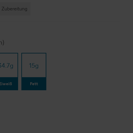
Zubereitung
n)
34.7
g
15
g
Eiweiß
Fett