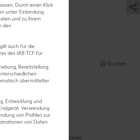
assen. Durch einen Klick
en unter Einbindung
Daten und zu Ihrem
in den
kurz
.
ilt auch für die
es des IAB TCF für
Drucken
ebung, Bereitstellung
nterschiedlichen
omatisch übermittelter
ng. Entwicklung und
 Endgerät. Verwendung
ndung von Profilen zur
mbinationen von Daten
Smoothie-Rezepte