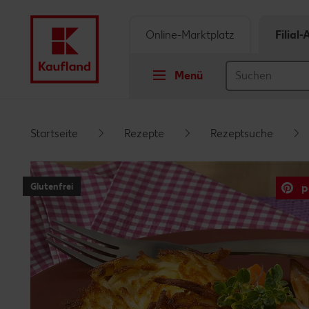
Online-Marktplatz
Filial
Menü
Springe zu
Startseite
Rezepte
Rezeptsuche
Hauptinhalt
Glutenfrei
p
Footer
Schwebender Seitenbereich