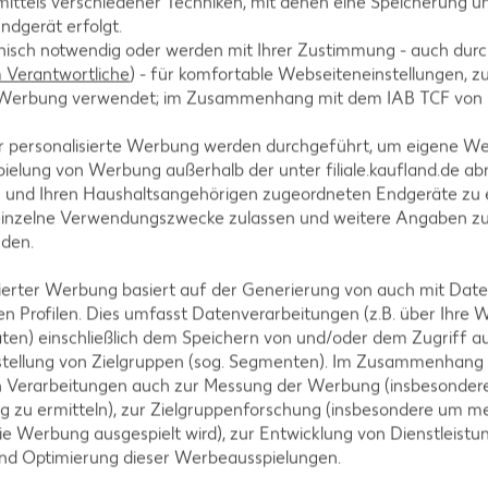
ittels verschiedener Techniken, mit denen eine Speicherung un
ndgerät erfolgt.
hnisch notwendig oder werden mit Ihrer Zustimmung - auch durch
Verantwortliche
) - für komfortable Webseiteneinstellungen, zur
te Werbung verwendet; im Zusammenhang mit dem IAB TCF von
r personalisierte Werbung werden durchgeführt, um eigene W
 Kohlrabi schälen und in Stifte schneiden. 1 Esslöffe
ielung von Werbung außerhalb der unter filiale.kaufland.de abr
 darin ca. 2 Minuten anbraten. Möhren- und Kohlrabi
n und Ihren Haushaltsangehörigen zugeordneten Endgeräte zu 
einzelne Verwendungszwecke zulassen und weitere Angaben z
fer würzen. Mit Wasser ablöschen und ca. 10–12 Min
nden.
isierter Werbung basiert auf der Generierung von auch mit Dat
n Profilen. Dies umfasst Datenverarbeitungen (z.B. über Ihre
ten) einschließlich dem Speichern von und/oder dem Zugriff a
stellung von Zielgruppen (sog. Segmenten). Im Zusammenhang
Zwiebel fein würfeln. Eier verquirlen und mit Kartoff
n Verarbeitungen auch zur Messung der Werbung (insbesondere
mischen. Masse mit Salz, Pfeffer und Muskatnuss wür
g zu ermitteln), zur Zielgruppenforschung (insbesondere um me
 der Kartoffelmasse 8 Kartoffelpuffer abbacken, dab
ie Werbung ausgespielt wird), zur Entwicklung von Dienstleistu
und Optimierung dieser Werbeausspielungen.