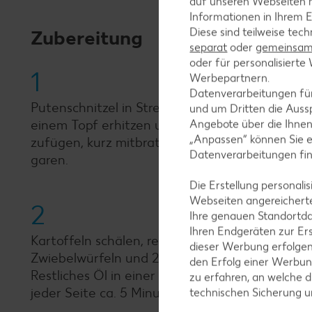
auf unseren Webseiten m
Informationen in Ihrem E
Diese sind teilweise tec
Zubereitung
separat
oder
gemeinsam 
oder für personalisier
1
Werbepartnern.
Datenverarbeitungen fü
Putenschnitzel in Streifen schneiden. Möhren und
und um Dritten die Aussp
einem Topf erhitzen und Putenschnitzelstreifen
Angebote über die Ihne
„Anpassen“ können Sie 
zufügen, kurz mitbraten und mit Salz und Pfef
Datenverarbeitungen fi
garen.
Die Erstellung personal
Webseiten angereicherte
2
Ihre genauen Standortda
Ihren Endgeräten zur Er
Kartoffeln schälen, reiben und gut ausdrücken. 
dieser Werbung erfolge
Zwiebelwürfeln und 2 Esslöffeln Speisestärke 
den Erfolg einer Werbun
Restliches Öl in einer Pfanne erhitzen und aus
zu erfahren, an welche d
jeder Seite ca. 5 Minuten braten.
technischen Sicherung 