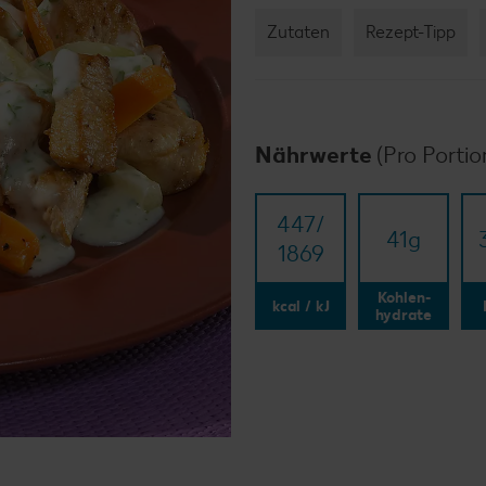
Zutaten
Rezept-Tipp
Nährwerte
(Pro Portio
447/​
41
g
1869
Kohlen-
kcal / kJ
hydrate