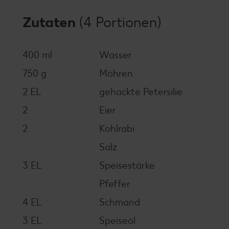
Zutaten
(4 Portionen)
400 ml
Wasser
750 g
Möhren
2 EL
gehackte Petersilie
2
Eier
2
Kohlrabi
Salz
3 EL
Speisestärke
Pfeffer
4 EL
Schmand
3 EL
Speiseöl