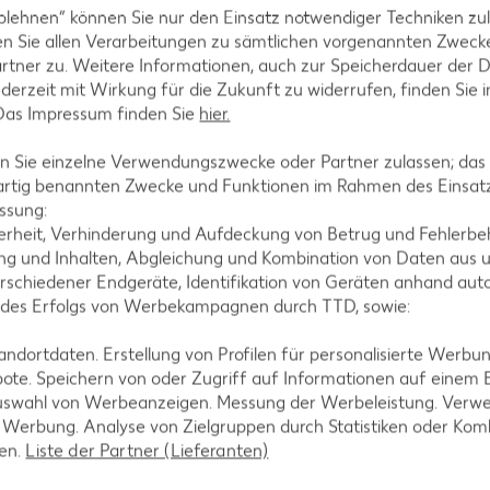
blehnen“ können Sie nur den Einsatz notwendiger Techniken zul
n Sie allen Verarbeitungen zu sämtlichen vorgenannten Zweck
rtner zu. Weitere Informationen, auch zur Speicherdauer der 
jederzeit mit Wirkung für die Zukunft zu widerrufen, finden Sie 
ilie verrühren. Unter das Putenragout mischen und 
 Das Impressum finden Sie
hier.
ch Wunsch mit frischen Kräutern garniert servieren
 Sie einzelne Verwendungszwecke oder Partner zulassen; das g
artig benannten Zwecke und Funktionen im Rahmen des Einsatz
ssung:
erheit, Verhinderung und Aufdeckung von Betrug und Fehlerbeh
g und Inhalten, Abgleichung und Kombination von Daten aus u
rschiedener Endgeräte, Identifikation von Geräten anhand aut
 des Erfolgs von Werbekampagnen durch TTD, sowie:
dortdaten. Erstellung von Profilen für personalisierte Werbu
tegorien
ote. Speichern von oder Zugriff auf Informationen auf einem
uswahl von Werbeanzeigen. Messung der Werbeleistung. Verwe
r Werbung. Analyse von Zielgruppen durch Statistiken oder Ko
len.
Liste der Partner (Lieferanten)
ezepte
Muffin-Rezepte