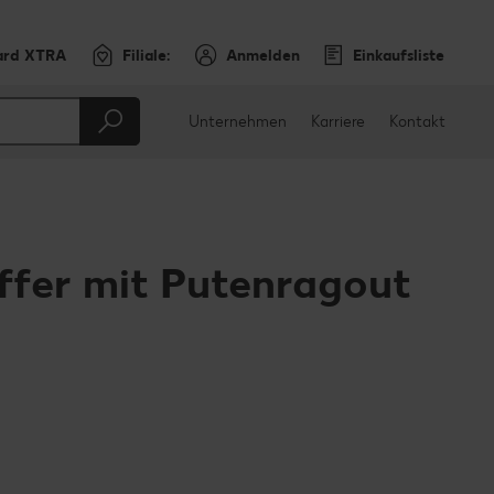
ard XTRA
Filiale:
Anmelden
Einkaufsliste
Unternehmen
Karriere
Kontakt
ffer mit Putenragout
en
teilen
sApp teilen