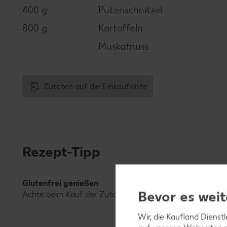
400 g
Putenschnitzel
800 g
Kartoffeln
Muskatnuss
Zutaten auf die Einkaufsliste
Rezept-Tipp
Glutenfrei genießen
Bevor es weit
Achte beim Kauf der Zutaten darauf, glutenfreie Produk
Wir, die Kaufland Dienst