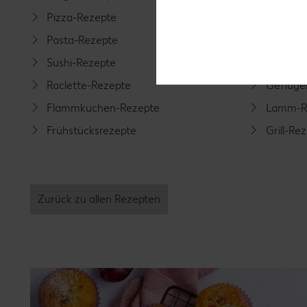
Pizza-Rezepte
Spargel
Pasta-Rezepte
Fleisch-
Sushi-Rezepte
Fisch-R
Raclette-Rezepte
Geflüge
Flammkuchen-Rezepte
Lamm-R
Frühstücksrezepte
Grill-Re
Zurück zu allen Rezepten