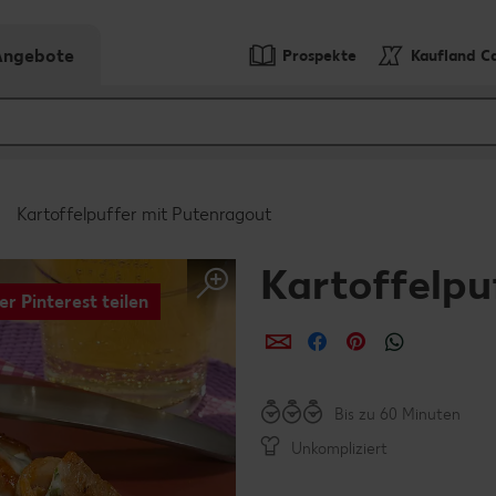
-Angebote
Prospekte
Kaufland C
Kartoffelpuffer mit Putenragout
Kartoffelpu
er Pinterest teilen
per E-Mail teilen
per Facebook teil
per Pinterest 
per What
Bis zu 60 Minuten
Unkompliziert