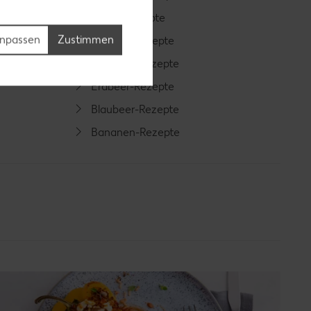
Bowle-Rezepte
npassen
Zustimmen
Cocktail-Rezepte
Avocado-Rezepte
Erdbeer-Rezepte
Blaubeer-Rezepte
Bananen-Rezepte