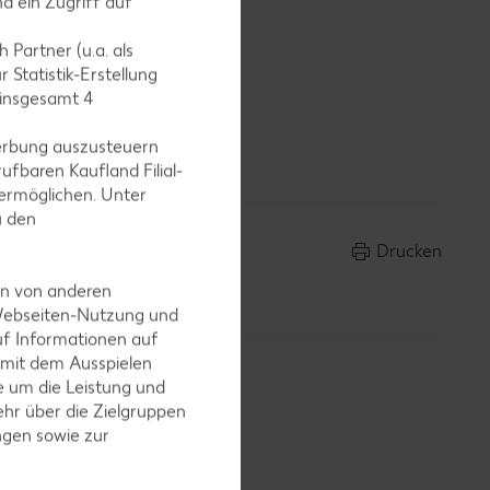
d ein Zugriff auf
 Partner (u.a. als
 Statistik-Erstellung
 insgesamt
4
 garniert
erbung auszusteuern
ufbaren Kaufland Filial-
ermöglichen. Unter
u den
Drucken
en von anderen
 Webseiten-Nutzung und
uf Informationen auf
 mit dem Ausspielen
 um die Leistung und
hr über die Zielgruppen
ngen sowie zur