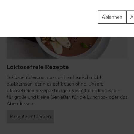
Ablehnen
A
Laktosefreie Rezepte
Laktoseintoleranz muss dich kulinarisch nicht
ausbremsen, denn es geht auch ohne. Unsere
laktosefreien Rezepte bringen Vielfalt auf den Tisch –
für große und kleine Genießer, für die Lunchbox oder das
Abendessen.
Rezepte entdecken