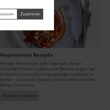
npassen
Zustimmen
Vegetarische Rezepte
Weniger Fleisch essen oder sogar ganz darauf
verzichten? Unsere vegetarischen Rezepte zeigen, wie
einfach es ist, ohne Fleisch ausgewogen und lecker zu
kochen – mit bunten Zutaten, cleveren Ideen und jeder
Menge Geschmack.
Rezepte entdecken