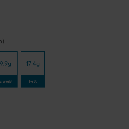
n)
9.9
g
17.4
g
Eiweiß
Fett