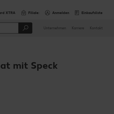
ard XTRA
Filiale:
Anmelden
Einkaufsliste
Unternehmen
Karriere
Kontakt
lat mit Speck
en
teilen
sApp teilen