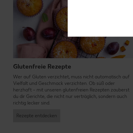
Glutenfreie Rezepte
Wer auf Gluten verzichtet, muss nicht automatisch auf
Vielfalt und Geschmack verzichten. Ob süß oder
herzhaft – mit unseren glutenfreien Rezepten zauberst
du dir Gerichte, die nicht nur verträglich, sondern auch
richtig lecker sind.
Rezepte entdecken