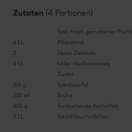
Zutaten
(4 Portionen)
Salz, frisch gemahlener Pfeff
6 EL
Pflanzenöl
2
kleine Zwiebeln
4 EL
heller Weißweinessig
Zucker
100 g
Speckwürfel
200 ml
Brühe
800 g
festkochende Kartoffeln
3 EL
Schnittlauchröllchen