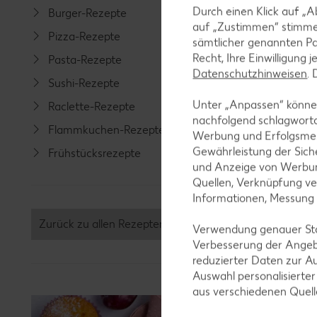
Durch einen Klick auf „A
Burger-Rezepte
Salat-R
auf „Zustimmen“ stimme
Pizza-Rezepte
Spargel
sämtlicher genannten Pa
Recht, Ihre Einwilligung 
Pasta-Rezepte
Fleisch-
Datenschutzhinweisen
.
Sushi-Rezepte
Fisch-R
Unter „Anpassen“ können
Raclette-Rezepte
Geflüge
nachfolgend schlagwort
Flammkuchen-Rezepte
Lamm-R
Werbung und Erfolgsme
Gewährleistung der Sich
Frühstücksrezepte
Grill-Re
und Anzeige von Werbun
Quellen, Verknüpfung ve
Informationen, Messung
Zurück zu allen Rezepten
Verwendung genauer Stan
Verbesserung der Angeb
reduzierter Daten zur A
Auswahl personalisierte
aus verschiedenen Quel