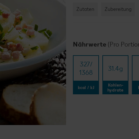
Zutaten
Zubereitung
Nährwerte
(Pro Portio
327/​
31.4
g
1368
Kohlen-
kcal / kJ
hydrate