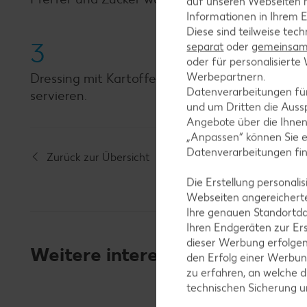
auf unseren Webseiten m
Informationen in Ihrem E
Diese sind teilweise tec
3
separat
oder
gemeinsam 
oder für personalisier
Werbepartnern.
Dressing mit Kartoffeln und Zwiebel-Speckmis
Datenverarbeitungen fü
servieren.
und um Dritten die Aussp
Angebote über die Ihne
„Anpassen“ können Sie 
Datenverarbeitungen fi
Zurück zur Übersicht
Die Erstellung personal
Webseiten angereicherte
Ihre genauen Standortda
Ihren Endgeräten zur Er
dieser Werbung erfolge
Weitere interessante Rezeptka
den Erfolg einer Werbun
zu erfahren, an welche d
technischen Sicherung 