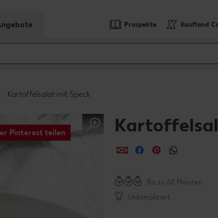
-Angebote
Prospekte
Kaufland C
Kartoffelsalat mit Speck
Kartoffelsa
er Pinterest teilen
per E-Mail teilen
per Facebook teil
per Pinterest 
per What
Bis zu 60 Minuten
Unkompliziert