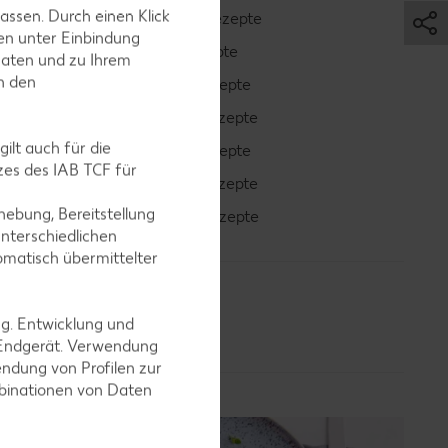
assen. Durch einen Klick
Smoothie-Rezepte
en unter Einbindung
Bowle-Rezepte
Daten und zu Ihrem
in den
Cocktail-Rezepte
Avocado-Rezepte
ilt auch für die
Erdbeer-Rezepte
es des IAB TCF für
Blaubeer-Rezepte
ebung, Bereitstellung
Bananen-Rezepte
nterschiedlichen
omatisch übermittelter
ng. Entwicklung und
 Endgerät. Verwendung
ndung von Profilen zur
mbinationen von Daten