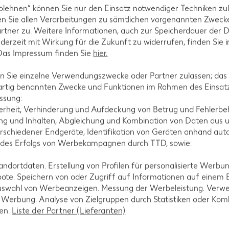
blehnen“ können Sie nur den Einsatz notwendiger Techniken zul
ezepte
Muffin-Rezepte
n Sie allen Verarbeitungen zu sämtlichen vorgenannten Zweck
-Rezepte
Apfelkuchen-Rezepte
rtner zu. Weitere Informationen, auch zur Speicherdauer der 
jederzeit mit Wirkung für die Zukunft zu widerrufen, finden Sie 
Rezepte
Schokokuchen-Rezepte
 Das Impressum finden Sie
hier.
ezepte
Torten-Rezepte
 Sie einzelne Verwendungszwecke oder Partner zulassen; das g
l-Rezepte
Eis-Rezepte
artig benannten Zwecke und Funktionen im Rahmen des Einsatz
ezepte
Pfannkuchen-Rezepte
ssung:
erheit, Verhinderung und Aufdeckung von Betrug und Fehlerbeh
zepte
Plätzchen-Rezepte
g und Inhalten, Abgleichung und Kombination von Daten aus u
rschiedener Endgeräte, Identifikation von Geräten anhand aut
 des Erfolgs von Werbekampagnen durch TTD, sowie:
dortdaten. Erstellung von Profilen für personalisierte Werbu
ote. Speichern von oder Zugriff auf Informationen auf einem
uswahl von Werbeanzeigen. Messung der Werbeleistung. Verwe
r Werbung. Analyse von Zielgruppen durch Statistiken oder Ko
len.
Liste der Partner (Lieferanten)