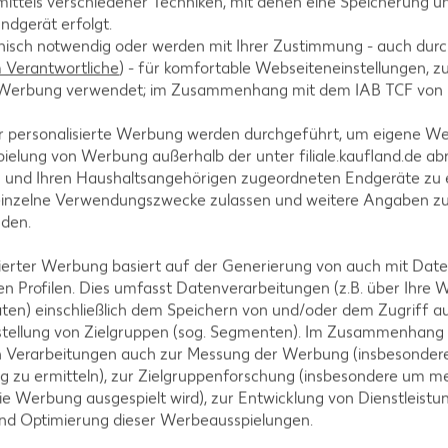
ittels verschiedener Techniken, mit denen eine Speicherung un
ndgerät erfolgt.
hnisch notwendig oder werden mit Ihrer Zustimmung - auch durch
Verantwortliche
) - für komfortable Webseiteneinstellungen, zur
te Werbung verwendet; im Zusammenhang mit dem IAB TCF von
chung vermischen und nach Wunsch mit Schnittlauch
r personalisierte Werbung werden durchgeführt, um eigene W
ielung von Werbung außerhalb der unter filiale.kaufland.de abr
n und Ihren Haushaltsangehörigen zugeordneten Endgeräte zu 
einzelne Verwendungszwecke zulassen und weitere Angaben z
nden.
isierter Werbung basiert auf der Generierung von auch mit Dat
n Profilen. Dies umfasst Datenverarbeitungen (z.B. über Ihre
ten) einschließlich dem Speichern von und/oder dem Zugriff a
stellung von Zielgruppen (sog. Segmenten). Im Zusammenhang
n Verarbeitungen auch zur Messung der Werbung (insbesondere
tegorien
g zu ermitteln), zur Zielgruppenforschung (insbesondere um me
ie Werbung ausgespielt wird), zur Entwicklung von Dienstleistu
und Optimierung dieser Werbeausspielungen.