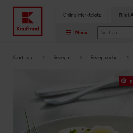
Online-Marktplatz
Filial
Menü
Springe zu
Startseite
Rezepte
Rezeptsuche
Hauptinhalt
p
Footer
Schwebender Seitenbereich