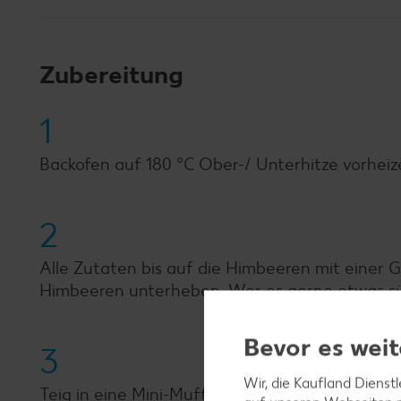
Zubereitung
1
Backofen auf 180 °C Ober-/ Unterhitze vorheiz
2
Alle Zutaten bis auf die Himbeeren mit einer Ga
Himbeeren unterheben. Wer es gerne etwas sü
Bevor es weit
3
Wir, die Kaufland Dienst
Teig in eine Mini-Muffin-Form füllen und Muffi