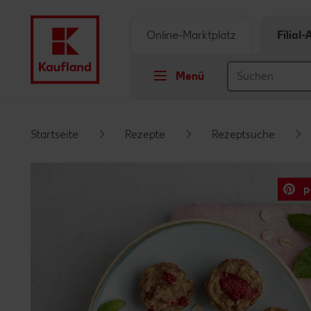
Online-Marktplatz
Filial
Menü
Springe zu
Startseite
Rezepte
Rezeptsuche
Hauptinhalt
p
Footer
Schwebender Seitenbereich