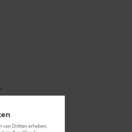
e
ten
ch von Dritten erheben,