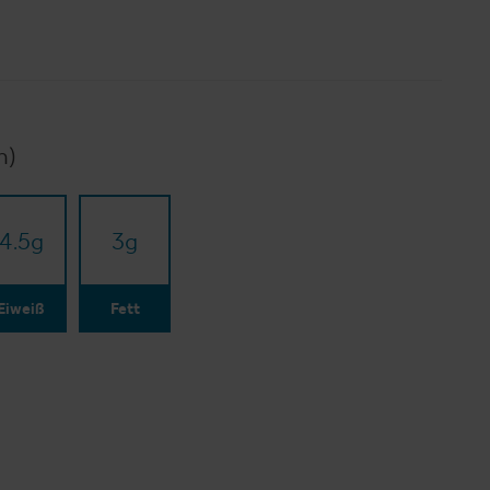
n)
4.5
g
3
g
Eiweiß
Fett