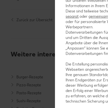
auf unseren Webseiten m
Informationen in Ihrem E
Diese sind teilweise tec
separat
oder
gemeinsam 
Zurück zur Übersicht
oder für personalisier
Werbepartnern.
Datenverarbeitungen fü
und um Dritten die Aussp
Angebote über die Ihne
„Anpassen“ können Sie 
Weitere interessante Rezeptka
Datenverarbeitungen fi
Die Erstellung personal
Webseiten angereicherte
Ihre genauen Standortda
Burger-Rezepte
Salat-R
Ihren Endgeräten zur Er
Pizza-Rezepte
Spargel
dieser Werbung erfolge
den Erfolg einer Werbun
Pasta-Rezepte
Fleisch-
zu erfahren, an welche d
Sushi-Rezepte
Fisch-R
technischen Sicherung 