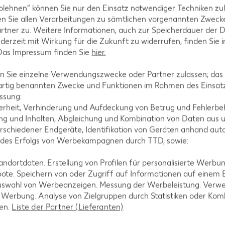
l-Rezepte
Eis-Rezepte
blehnen“ können Sie nur den Einsatz notwendiger Techniken zul
ezepte
Pfannkuchen-Rezepte
n Sie allen Verarbeitungen zu sämtlichen vorgenannten Zweck
rtner zu. Weitere Informationen, auch zur Speicherdauer der 
zepte
Plätzchen-Rezepte
jederzeit mit Wirkung für die Zukunft zu widerrufen, finden Sie 
 Das Impressum finden Sie
hier.
 Sie einzelne Verwendungszwecke oder Partner zulassen; das g
artig benannten Zwecke und Funktionen im Rahmen des Einsatz
ssung:
erheit, Verhinderung und Aufdeckung von Betrug und Fehlerbeh
g und Inhalten, Abgleichung und Kombination von Daten aus u
rschiedener Endgeräte, Identifikation von Geräten anhand aut
 des Erfolgs von Werbekampagnen durch TTD, sowie:
dortdaten. Erstellung von Profilen für personalisierte Werbu
ote. Speichern von oder Zugriff auf Informationen auf einem
uswahl von Werbeanzeigen. Messung der Werbeleistung. Verwe
r Werbung. Analyse von Zielgruppen durch Statistiken oder Ko
len.
Liste der Partner (Lieferanten)