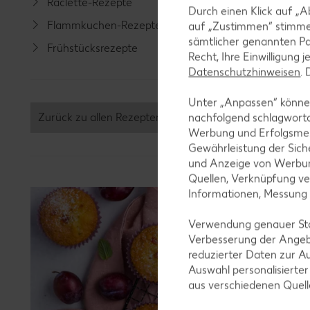
Raclette-Rezepte
Geflüge
Durch einen Klick auf „A
Flammkuchen-Rezepte
Lamm-R
auf „Zustimmen“ stimme
sämtlicher genannten Pa
Frühstücksrezepte
Grill-Re
Recht, Ihre Einwilligung 
Datenschutzhinweisen
.
Unter „Anpassen“ können
Zurück zu allen Rezepten
nachfolgend schlagwort
Werbung und Erfolgsme
Gewährleistung der Sich
und Anzeige von Werbun
Quellen, Verknüpfung ve
Informationen, Messung
Verwendung genauer Stan
Verbesserung der Angeb
reduzierter Daten zur A
Auswahl personalisierte
aus verschiedenen Quel