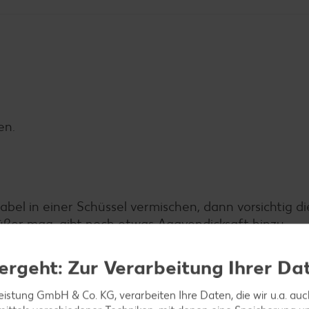
en.
bel in einer Schüssel vermischen, dann vorsichtig di
ßer mag, gibt noch etwas Agavendicksaft hinzu.
ergeht: Zur Verarbeitung Ihrer Da
leistung GmbH & Co. KG, verarbeiten Ihre Daten, die wir u.a. au
ns circa 15 Minuten backen.