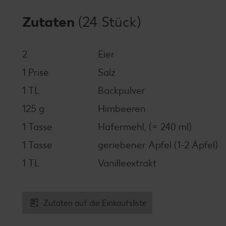
Zutaten
(24 Stück)
2
Eier
1 Prise
Salz
1 TL
Backpulver
125 g
Himbeeren
1 Tasse
Hafermehl, (= 240 ml)
1 Tasse
geriebener Apfel (1-2 Äpfel)
1 TL
Vanilleextrakt
Zutaten auf die Einkaufsliste