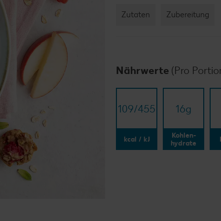
Zutaten
Zubereitung
Nährwerte
(Pro Portio
109/​455
16
g
Kohlen-
kcal / kJ
hydrate