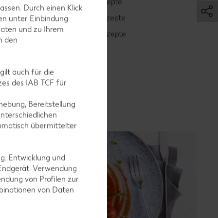
Erdbeer-Rezepte
assen. Durch einen Klick
Blaubeer-Rezepte
en unter Einbindung
Daten und zu Ihrem
Bananen-Rezepte
in den
ilt auch für die
es des IAB TCF für
ebung, Bereitstellung
nterschiedlichen
omatisch übermittelter
ng. Entwicklung und
 Endgerät. Verwendung
ndung von Profilen zur
mbinationen von Daten