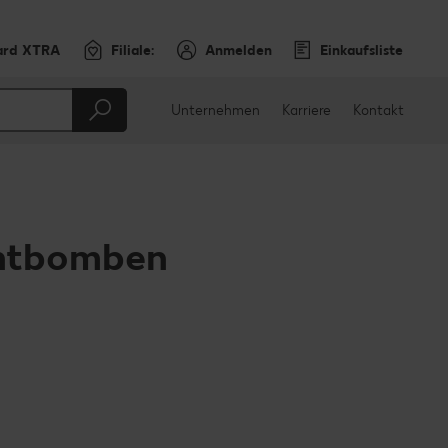
ard XTRA
Filiale:
Anmelden
Einkaufsliste
Unternehmen
Karriere
Kontakt
chtbomben
en
teilen
sApp teilen