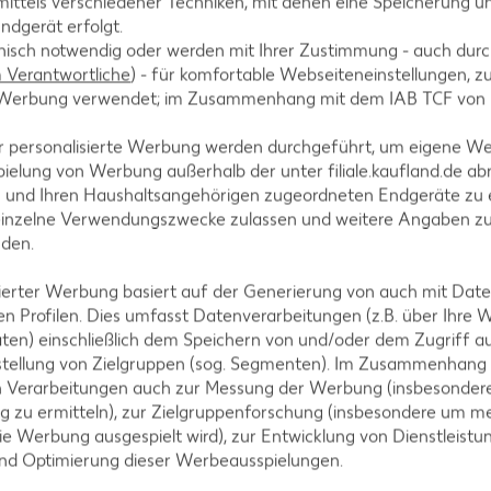
ittels verschiedener Techniken, mit denen eine Speicherung un
ndgerät erfolgt.
hnisch notwendig oder werden mit Ihrer Zustimmung - auch durch
Verantwortliche
) - für komfortable Webseiteneinstellungen, zur
te Werbung verwendet; im Zusammenhang mit dem IAB TCF von
r personalisierte Werbung werden durchgeführt, um eigene W
ielung von Werbung außerhalb der unter filiale.kaufland.de abr
n und Ihren Haushaltsangehörigen zugeordneten Endgeräte zu 
einzelne Verwendungszwecke zulassen und weitere Angaben z
tegorien
nden.
isierter Werbung basiert auf der Generierung von auch mit Dat
n Profilen. Dies umfasst Datenverarbeitungen (z.B. über Ihre
ten) einschließlich dem Speichern von und/oder dem Zugriff a
ezepte
Muffin-Rezepte
stellung von Zielgruppen (sog. Segmenten). Im Zusammenhang
-Rezepte
Apfelkuchen-Rezepte
n Verarbeitungen auch zur Messung der Werbung (insbesondere
g zu ermitteln), zur Zielgruppenforschung (insbesondere um me
Rezepte
Schokokuchen-Rezepte
ie Werbung ausgespielt wird), zur Entwicklung von Dienstleistu
ezepte
Torten-Rezepte
und Optimierung dieser Werbeausspielungen.