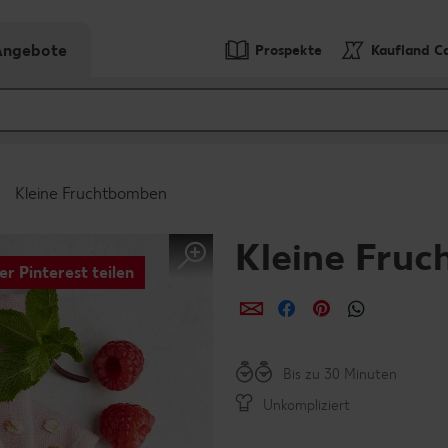
-Angebote
Prospekte
Kaufland C
Kleine Fruchtbomben
Kleine Fru
er Pinterest teilen
per E-Mail teilen
per Facebook teil
per Pinterest 
per What
Bis zu 30 Minuten
Unkompliziert