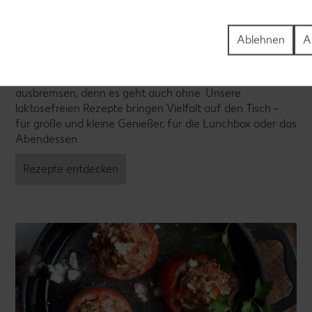
Ablehnen
A
Laktosefreie Rezepte
Laktoseintoleranz muss dich kulinarisch nicht
ausbremsen, denn es geht auch ohne. Unsere
laktosefreien Rezepte bringen Vielfalt auf den Tisch –
für große und kleine Genießer, für die Lunchbox oder das
Abendessen.
Rezepte entdecken