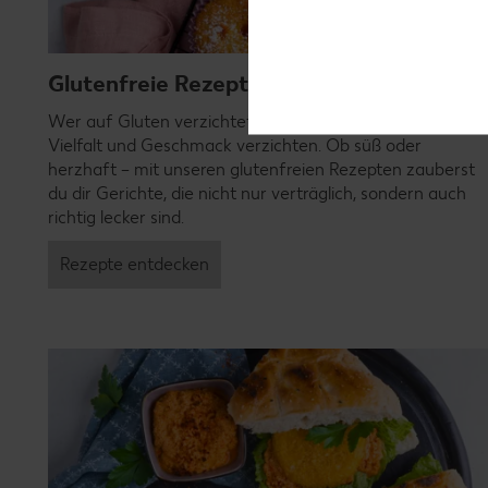
Glutenfreie Rezepte
Wer auf Gluten verzichtet, muss nicht automatisch auf
Vielfalt und Geschmack verzichten. Ob süß oder
herzhaft – mit unseren glutenfreien Rezepten zauberst
du dir Gerichte, die nicht nur verträglich, sondern auch
richtig lecker sind.
Rezepte entdecken