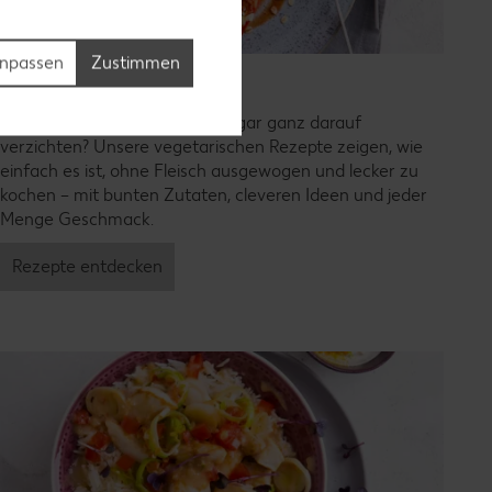
npassen
Zustimmen
Vegetarische Rezepte
Weniger Fleisch essen oder sogar ganz darauf
verzichten? Unsere vegetarischen Rezepte zeigen, wie
einfach es ist, ohne Fleisch ausgewogen und lecker zu
kochen – mit bunten Zutaten, cleveren Ideen und jeder
Menge Geschmack.
Rezepte entdecken