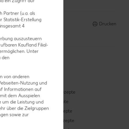
d ein Zugriff auf
 Partner (u.a. als
 Statistik-Erstellung
Drucken
 insgesamt
4
erbung auszusteuern
ufbaren Kaufland Filial-
ermöglichen. Unter
u den
en von anderen
 Webseiten-Nutzung und
uf Informationen auf
Smoothie-Rezepte
 mit dem Ausspielen
Bowle-Rezepte
 um die Leistung und
hr über die Zielgruppen
Cocktail-Rezepte
ngen sowie zur
Avocado-Rezepte