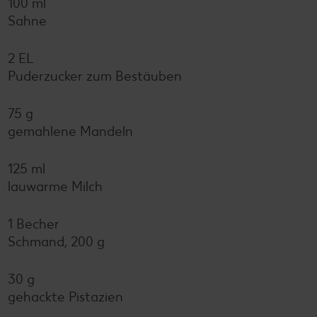
100 ml
Sahne
2 EL
Puderzucker zum Bestäuben
75 g
gemahlene Mandeln
125 ml
lauwarme Milch
1 Becher
Schmand, 200 g
30 g
gehackte Pistazien