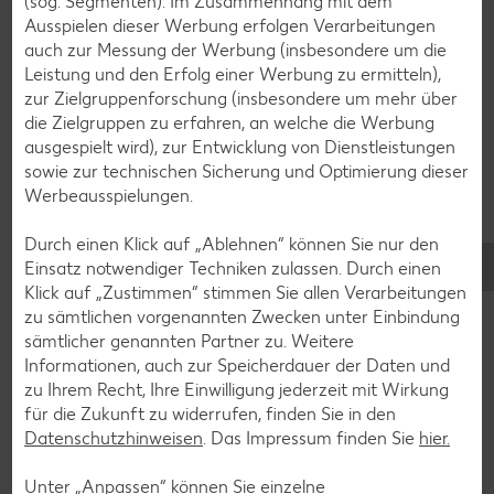
(sog. Segmenten). Im Zusammenhang mit dem
Grill-Rezepte
Ausspielen dieser Werbung erfolgen Verarbeitungen
auch zur Messung der Werbung (insbesondere um die
Leistung und den Erfolg einer Werbung zu ermitteln),
Muffin-Rezepte
zur Zielgruppenforschung (insbesondere um mehr über
die Zielgruppen zu erfahren, an welche die Werbung
Apfelkuchen-Rezepte
ausgespielt wird), zur Entwicklung von Dienstleistungen
Schokokuchen-Rezepte
sowie zur technischen Sicherung und Optimierung dieser
Werbeausspielungen.
Torten-Rezepte
Eis-Rezepte
Durch einen Klick auf „Ablehnen“ können Sie nur den
Einsatz notwendiger Techniken zulassen. Durch einen
Pfannkuchen-Rezepte
Klick auf „Zustimmen“ stimmen Sie allen Verarbeitungen
Plätzchen-Rezepte
zu sämtlichen vorgenannten Zwecken unter Einbindung
sämtlicher genannten Partner zu. Weitere
Informationen, auch zur Speicherdauer der Daten und
Smoothie-Rezepte
zu Ihrem Recht, Ihre Einwilligung jederzeit mit Wirkung
für die Zukunft zu widerrufen, finden Sie in den
Bowle-Rezepte
Datenschutzhinweisen
. Das Impressum finden Sie
hier.
Cocktail-Rezepte
Unter „Anpassen“ können Sie einzelne
Avocado-Rezepte