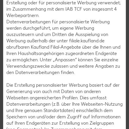
Burger-Rezepte
Erstellung oder für personalisierte Werbung verwendet;
im Zusammenhang mit dem IAB TCF von insgesamt
4
Pizza-Rezepte
Werbepartnern.
Pasta-Rezepte
Datenverarbeitungen für personalisierte Werbung
werden durchgeführt, um eigene Werbung
Sushi-Rezepte
auszusteuern und um Dritten die Ausspielung von
Raclette-Rezepte
Werbung außerhalb der unter filiale.kaufland.de
abrufbaren Kaufland Filial-Angebote über die Ihnen und
Flammkuchen-Rezepte
Ihren Haushaltsangehörigen zugeordneten Endgeräte
Frühstücksrezepte
zu ermöglichen. Unter „Anpassen“ können Sie einzelne
Verwendungszwecke zulassen und weitere Angaben zu
den Datenverarbeitungen finden.
Salat-Rezepte
Die Erstellung personalisierter Werbung basiert auf der
Spargel-Rezepte
Generierung von auch mit Daten von anderen
Fleisch-Rezepte
Webseiten angereicherten Profilen. Dies umfasst
Datenverarbeitungen (z.B. über Ihre Webseiten-Nutzung
Fisch-Rezepte
und Ihre genauen Standortdaten) einschließlich dem
Geflügel-Rezepte
Speichern von und/oder dem Zugriff auf Informationen
auf Ihren Endgeräten zur Erstellung von Zielgruppen
Lamm-Rezepte