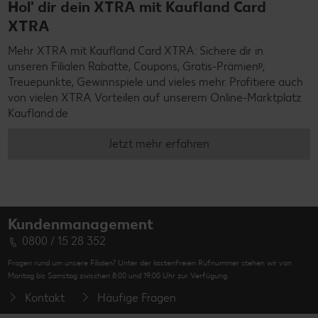
Hol' dir dein XTRA mit Kaufland Card
XTRA
Mehr XTRA mit Kaufland Card XTRA: Sichere dir in
unseren Filialen Rabatte, Coupons, Gratis-Prämienᵖ,
Treuepunkte, Gewinnspiele und vieles mehr. Profitiere auch
von vielen XTRA Vorteilen auf unserem Online-Marktplatz
Kaufland.de
Jetzt mehr erfahren
Kundenmanagement
0800 / 15 28 352
Fragen rund um unsere Filialen? Unter der kostenfreien Rufnummer stehen wir von
Montag bis Samstag zwischen 8:00 und 19:00 Uhr zur Verfügung.
Kontakt
Häufige Fragen