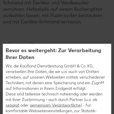
Schmand mit Eierlikör und Vanillezucker
verrühren. Hefezöpfe auf einem Kuchengitter
auskühlen lassen, mit Puderzucker bestäuben
und mit Eierlikör-Schmand servieren.
Zurück zur Übersicht
Bevor es weitergeht: Zur Verarbeitung
Ihrer Daten
Wir, die Kaufland Dienstleistung GmbH & Co. KG,
verarbeiten Ihre Daten, die wir u.a. auch von Dritten
erheben, auf unseren Webseiten mittels verschiedener
Weitere interessante
Techniken, mit denen eine Speicherung und ein Zugriff
Rezeptkategorien
auf Informationen in Ihrem Endgerät erfolgt.
Diese sind teilweise technisch notwendig oder werden
mit Ihrer Zustimmung - auch durch Partner (u.a. als
separat
oder
gemeinsam Verantwortliche
) - für
komfortable Webseiteneinstellungen, zur Statistik-