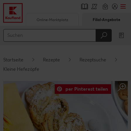
Online-Marktplatz
Filial-Angebote
Springe zu
Hauptinhalt
Footer
Startseite
Rezepte
Rezeptsuche
Schwebender Seitenbereich
Kleine Hefezöpfe
per Pinterest teilen