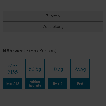
Zutaten
Zubereitung
Nährwerte
(Pro Portion)
515/​
53.5
g
10.7
g
27.5
g
2155
Kohlen-
kcal / kJ
Eiweiß
Fett
hydrate