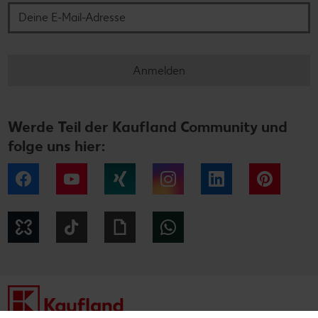
Anmelden
Werde Teil der Kaufland Community und
folge uns hier:
Facebook
YouTube
Xing
Instagram
LinkedIn
Pintere
Kununu
Tiktok
Giphy
WhatsApp