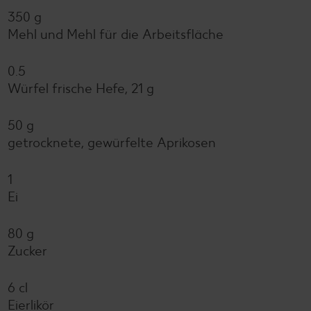
350 g
Mehl und Mehl für die Arbeitsfläche
0.5
Würfel frische Hefe, 21 g
50 g
getrocknete, gewürfelte Aprikosen
1
Ei
80 g
Zucker
6 cl
Eierlikör