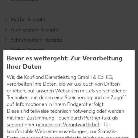
Muffin-Rezepte
Apfelkuchen-Rezepte
Schokokuchen-Rezepte
Torten-Rezepte
Bevor es weitergeht: Zur Verarbeitung
Eis-Rezepte
Ihrer Daten
Pfannkuchen-Rezepte
Wir, die Kaufland Dienstleistung GmbH & Co. KG,
Plätzchen-Rezepte
verarbeiten Ihre Daten, die wir u.a. auch von Dritten
erheben, auf unseren Webseiten mittels verschiedener
Techniken, mit denen eine Speicherung und ein Zugriff
Smoothie-Rezepte
auf Informationen in Ihrem Endgerät erfolgt.
Diese sind teilweise technisch notwendig oder werden
Bowle-Rezepte
mit Ihrer Zustimmung - auch durch Partner (u.a. als
Cocktail-Rezepte
separat
oder
gemeinsam Verantwortliche
) - für
komfortable Webseiteneinstellungen, zur Statistik-
Avocado-Rezepte