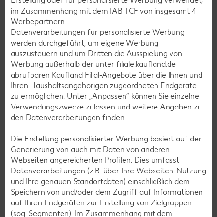
Erstellung oder für personalisierte Werbung verwendet;
Erdbeer-Rezepte
im Zusammenhang mit dem IAB TCF von insgesamt
4
Werbepartnern.
Blaubeer-Rezepte
Datenverarbeitungen für personalisierte Werbung
Bananen-Rezepte
werden durchgeführt, um eigene Werbung
auszusteuern und um Dritten die Ausspielung von
Werbung außerhalb der unter filiale.kaufland.de
abrufbaren Kaufland Filial-Angebote über die Ihnen und
Ihren Haushaltsangehörigen zugeordneten Endgeräte
Zurück zu allen Rezepten
zu ermöglichen. Unter „Anpassen“ können Sie einzelne
Verwendungszwecke zulassen und weitere Angaben zu
den Datenverarbeitungen finden.
Die Erstellung personalisierter Werbung basiert auf der
Generierung von auch mit Daten von anderen
Webseiten angereicherten Profilen. Dies umfasst
Datenverarbeitungen (z.B. über Ihre Webseiten-Nutzung
und Ihre genauen Standortdaten) einschließlich dem
Speichern von und/oder dem Zugriff auf Informationen
auf Ihren Endgeräten zur Erstellung von Zielgruppen
(sog. Segmenten). Im Zusammenhang mit dem