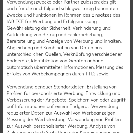
Verwendungszwecke oder Partner zulassen; das gilt
auch für die nachfolgend schlagwortartig benannten
Zwecke und Funktionen im Rahmen des Einsatzes des
IAB TCF für Werbung und Erfolgsmessung:
Gewährleistung der Sicherheit, Verhinderung und
Aufdeckung von Betrug und Fehlerbehebung,
Bereitstellung und Anzeige von Werbung und Inhalten,
Laktosefreie Rezepte
Abgleichung und Kombination von Daten aus
unterschiedlichen Quellen, Verknüpfung verschiedener
Laktoseintoleranz muss dich kulinarisch nicht ausbremsen,
Endgeräte, Identifikation von Geräten anhand
denn es geht auch ohne. Unsere laktosefreien Rezepte
automatisch übermittelter Informationen, Messung des
bringen Vielfalt auf den Tisch – für große und kleine
Erfolgs von Werbekampagnen durch TTD, sowie:
Genießer, für die Lunchbox oder das Abendessen.
Rezepte entdecken
Verwendung genauer Standortdaten. Erstellung von
Profilen für personalisierte Werbung. Entwicklung und
Verbesserung der Angebote. Speichern von oder Zugriff
auf Informationen auf einem Endgerät. Verwendung
reduzierter Daten zur Auswahl von Werbeanzeigen.
Messung der Werbeleistung. Verwendung von Profilen
zur Auswahl personalisierter Werbung. Analyse von
Zielgruppen durch Statistiken oder Kombinationen von