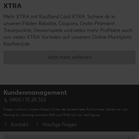
XTRA
Mehr XTRA mit Kaufland Card XTRA: Sichere dir in
unseren Filialen Rabatte, Coupons, Gratis-Prämienᵖ,
Treuepunkte, Gewinnspiele und vieles mehr. Profitiere auch
von vielen XTRA Vorteilen auf unserem Online-Marktplatz
Kaufland.de
Jetzt mehr erfahren
Kundenmanagement
0800 / 15 28 352
Fragen rund um unsere Filialen? Unter der kostenfreien Rufnummer stehen wir von
Montag bis Samstag zwischen 8:00 und 19:00 Uhr zur Verfügung.
Kontakt
Häufige Fragen