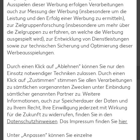
Ausspielen dieser Werbung erfolgen Verarbeitungen
auch zur Messung der Werbung (insbesondere um die
Leistung und den Erfolg einer Werbung zu ermitteln),
zur Zielgruppenforschung (insbesondere um mehr über
Glutenfreie Rezepte
die Zielgruppen zu erfahren, an welche die Werbung
ausgespielt wird), zur Entwicklung von Dienstleistungen
Wer auf Gluten verzichtet, muss nicht automatisch auf
sowie zur technischen Sicherung und Optimierung dieser
Vielfalt und Geschmack verzichten. Ob süß oder herzhaft –
Werbeausspielungen.
mit unseren glutenfreien Rezepten zauberst du dir Gerichte,
die nicht nur verträglich, sondern auch richtig lecker sind.
Durch einen Klick auf „Ablehnen“ können Sie nur den
Einsatz notwendiger Techniken zulassen. Durch einen
Rezepte entdecken
Klick auf „Zustimmen“ stimmen Sie allen Verarbeitungen
zu sämtlichen vorgenannten Zwecken unter Einbindung
sämtlicher genannten Partner zu. Weitere
Informationen, auch zur Speicherdauer der Daten und
zu Ihrem Recht, Ihre Einwilligung jederzeit mit Wirkung
für die Zukunft zu widerrufen, finden Sie in den
Datenschutzhinweisen
. Das Impressum finden Sie
hier.
Unter „Anpassen“ können Sie einzelne