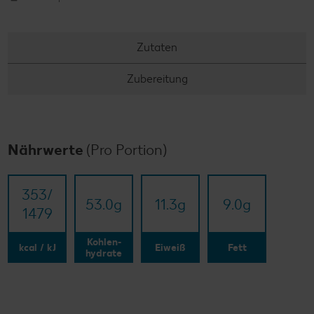
Zutaten
Zubereitung
Nährwerte
(Pro Portion)
353/​
53.0
g
11.3
g
9.0
g
1479
Kohlen-
kcal / kJ
Eiweiß
Fett
hydrate