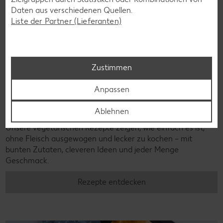
Daten aus verschiedenen Quellen.
Liste der Partner (Lieferanten)
Zustimmen
Anpassen
Vegetarische Rezepte
Ablehnen
Weniger Fleisch essen oder sogar ganz darauf verzichten?
Unsere vegetarischen Rezepte zeigen, wie einfach es ist,
ohne Fleisch ausgewogen und lecker zu kochen – mit
bunten Zutaten, cleveren Ideen und jeder Menge
Geschmack.
Rezepte entdecken