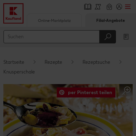
Online-Marktplatz
Filial-Angebote
Springe zu
Hauptinhalt
Footer
Startseite
Rezepte
Rezeptsuche
Schwebender Seitenbereich
Knusperschale
per Pinterest teilen