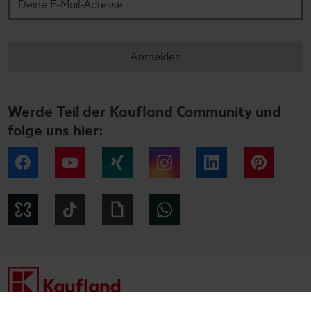
Anmelden
Werde Teil der Kaufland Community und
folge uns hier:
Facebook
YouTube
Xing
Instagram
LinkedIn
Pintere
Kununu
Tiktok
Giphy
WhatsApp