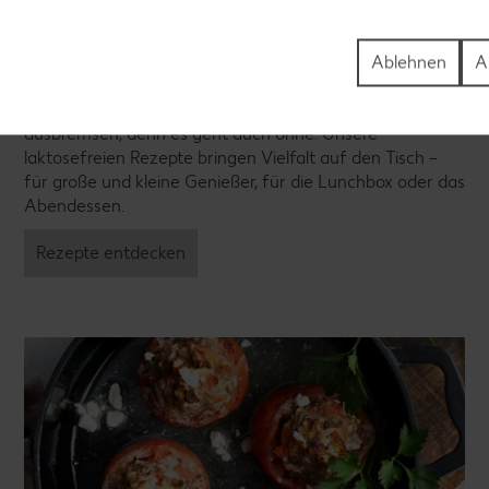
Ablehnen
A
Laktosefreie Rezepte
Laktoseintoleranz muss dich kulinarisch nicht
ausbremsen, denn es geht auch ohne. Unsere
laktosefreien Rezepte bringen Vielfalt auf den Tisch –
für große und kleine Genießer, für die Lunchbox oder das
Abendessen.
Rezepte entdecken