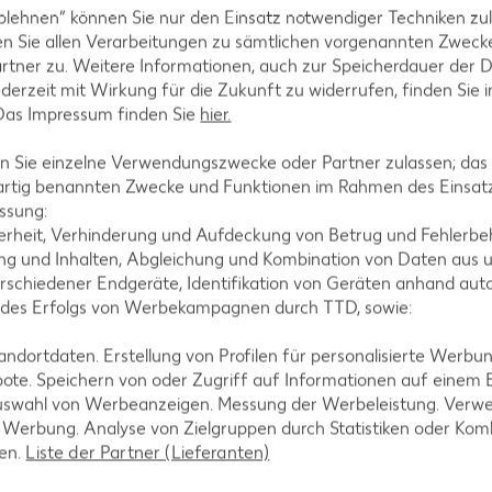
blehnen“ können Sie nur den Einsatz notwendiger Techniken zul
ezepte
Pfannkuchen-Rezepte
n Sie allen Verarbeitungen zu sämtlichen vorgenannten Zweck
zepte
Plätzchen-Rezepte
rtner zu. Weitere Informationen, auch zur Speicherdauer der 
jederzeit mit Wirkung für die Zukunft zu widerrufen, finden Sie 
 Das Impressum finden Sie
hier.
 Sie einzelne Verwendungszwecke oder Partner zulassen; das g
artig benannten Zwecke und Funktionen im Rahmen des Einsatz
ssung:
erheit, Verhinderung und Aufdeckung von Betrug und Fehlerbeh
g und Inhalten, Abgleichung und Kombination von Daten aus u
rschiedener Endgeräte, Identifikation von Geräten anhand aut
 des Erfolgs von Werbekampagnen durch TTD, sowie:
dortdaten. Erstellung von Profilen für personalisierte Werbu
ote. Speichern von oder Zugriff auf Informationen auf einem
uswahl von Werbeanzeigen. Messung der Werbeleistung. Verwe
r Werbung. Analyse von Zielgruppen durch Statistiken oder Ko
len.
Liste der Partner (Lieferanten)