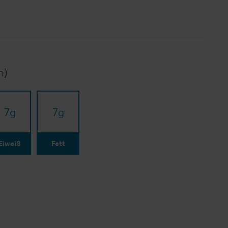
n)
7
g
7
g
Eiweiß
Fett