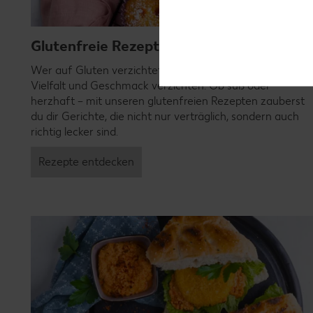
Glutenfreie Rezepte
Wer auf Gluten verzichtet, muss nicht automatisch auf
Vielfalt und Geschmack verzichten. Ob süß oder
herzhaft – mit unseren glutenfreien Rezepten zauberst
du dir Gerichte, die nicht nur verträglich, sondern auch
richtig lecker sind.
Rezepte entdecken