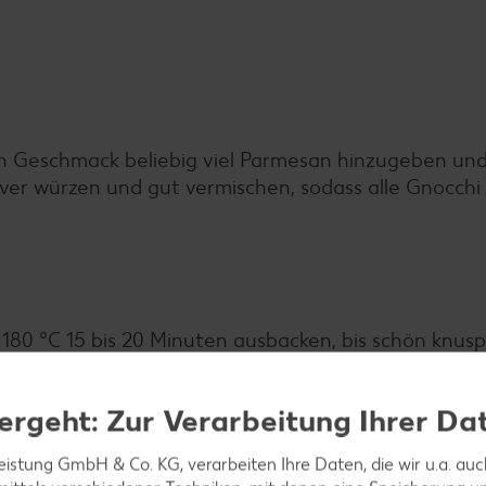
h Geschmack beliebig viel Parmesan hinzugeben und 
ulver würzen und gut vermischen, sodass alle Gnocchi
180 °C 15 bis 20 Minuten ausbacken, bis schön knuspr
ergeht: Zur Verarbeitung Ihrer Da
vieren.
leistung GmbH & Co. KG, verarbeiten Ihre Daten, die wir u.a. au