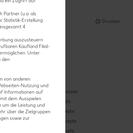
d ein Zugriff auf
 Partner (u.a. als
 Statistik-Erstellung
Drucken
 insgesamt
4
erbung auszusteuern
ufbaren Kaufland Filial-
ermöglichen. Unter
u den
en von anderen
 Webseiten-Nutzung und
Smoothie-Rezepte
uf Informationen auf
 mit dem Ausspielen
Bowle-Rezepte
 um die Leistung und
Cocktail-Rezepte
hr über die Zielgruppen
ngen sowie zur
Avocado-Rezepte
Erdbeer-Rezepte