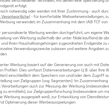
ittels verschiedener Techniken, mit denen eine Speicherung un
ndgerät erfolgt.
hnisch notwendig oder werden mit Ihrer Zustimmung - auch durch
Verantwortliche
) - für komfortable Webseiteneinstellungen, zur
te Werbung verwendet; im Zusammenhang mit dem IAB TCF von
r personalisierte Werbung werden durchgeführt, um eigene W
ielung von Werbung außerhalb der unter filiale.kaufland.de abr
n und Ihren Haushaltsangehörigen zugeordneten Endgeräte zu 
einzelne Verwendungszwecke zulassen und weitere Angaben z
tegorien
nden.
isierter Werbung basiert auf der Generierung von auch mit Dat
n Profilen. Dies umfasst Datenverarbeitungen (z.B. über Ihre
ezepte
Muffin-Rezepte
ten) einschließlich dem Speichern von und/oder dem Zugriff a
stellung von Zielgruppen (sog. Segmenten). Im Zusammenhang
-Rezepte
Apfelkuchen-Rezepte
n Verarbeitungen auch zur Messung der Werbung (insbesondere
Rezepte
Schokokuchen-Rezepte
g zu ermitteln), zur Zielgruppenforschung (insbesondere um me
ie Werbung ausgespielt wird), zur Entwicklung von Dienstleistu
ezepte
Torten-Rezepte
und Optimierung dieser Werbeausspielungen.
l-Rezepte
Eis-Rezepte