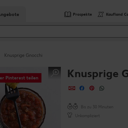
-Angebote
Prospekte
Kaufland C
Knusprige Gnocchi
Knusprige 
er Pinterest teilen
per E-Mail teilen
per Facebook teil
per Pinterest 
per What
Bis zu 30 Minuten
Unkompliziert