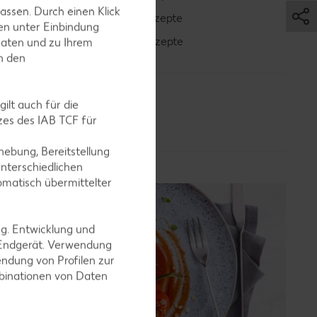
assen. Durch einen Klick
Blaubeer-Rezepte
en unter Einbindung
Bananen-Rezepte
Daten und zu Ihrem
in den
ilt auch für die
es des IAB TCF für
ebung, Bereitstellung
nterschiedlichen
omatisch übermittelter
ng. Entwicklung und
 Endgerät. Verwendung
ndung von Profilen zur
mbinationen von Daten