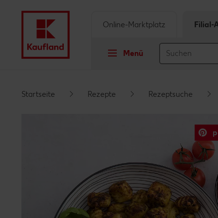
Online-Marktplatz
Filial
Menü
Springe zu
Startseite
Rezepte
Rezeptsuche
Hauptinhalt
p
Footer
Schwebender Seitenbereich