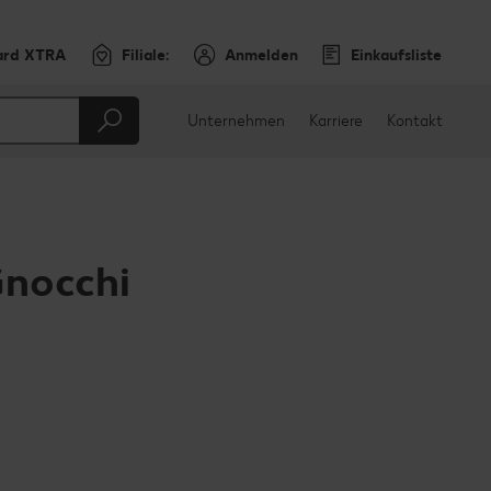
ard XTRA
Filiale:
Anmelden
Einkaufsliste
Unternehmen
Karriere
Kontakt
Gnocchi
en
teilen
sApp teilen