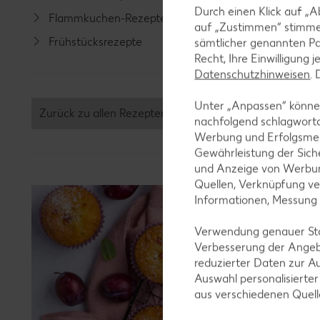
Durch einen Klick auf „A
Flammkuchen-Rezepte
Lamm-R
auf „Zustimmen“ stimme
Frühstücksrezepte
Grill-Re
sämtlicher genannten Pa
Recht, Ihre Einwilligung 
Datenschutzhinweisen
.
Unter „Anpassen“ können
Zurück zu allen Rezepten
nachfolgend schlagwort
Werbung und Erfolgsme
Gewährleistung der Sich
und Anzeige von Werbun
Quellen, Verknüpfung ve
Informationen, Messung
Verwendung genauer Stan
Verbesserung der Angeb
reduzierter Daten zur A
Auswahl personalisierte
aus verschiedenen Quel