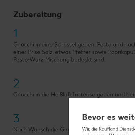
Zubereitung
1
Gnocchi in eine Schüssel geben. Pesto und nac
einer Prise Salz, etwas Pfeffer sowie Paprikap
Pesto-Würz-Mischung bedeckt sind.
2
Gnocchi in die Heißluftfritteuse geben und bei 
3
Bevor es weit
Nach Wunsch die Gnocchi mit Tomatensoße ser
Wir, die Kaufland Dienst