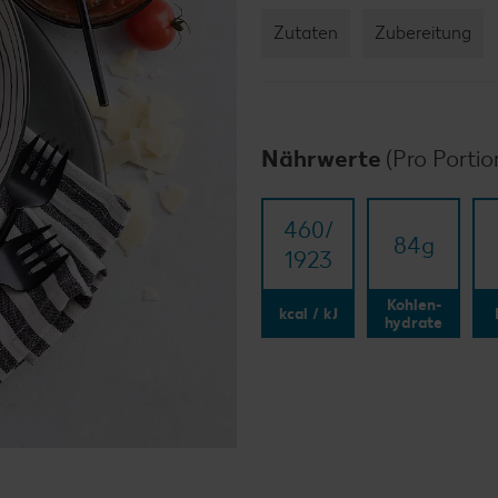
Zutaten
Zubereitung
Nährwerte
(Pro Portio
460/​
84
g
1923
Kohlen-
kcal / kJ
hydrate