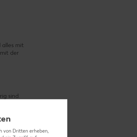
alles mit
 mit der
ig sind.
ten
ch von Dritten erheben,