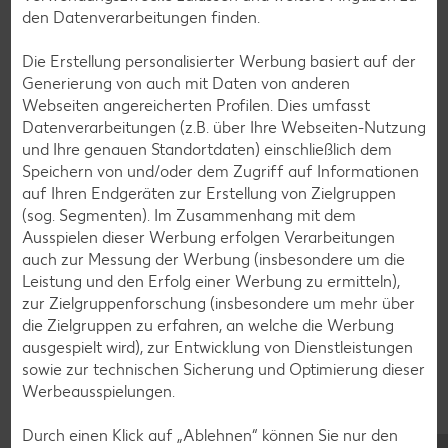
den Datenverarbeitungen finden.
Die Erstellung personalisierter Werbung basiert auf der
Muffin-Rezepte
Generierung von auch mit Daten von anderen
Apfelkuchen-Rezepte
Webseiten angereicherten Profilen. Dies umfasst
Datenverarbeitungen (z.B. über Ihre Webseiten-Nutzung
Schokokuchen-Rezepte
und Ihre genauen Standortdaten) einschließlich dem
Torten-Rezepte
Speichern von und/oder dem Zugriff auf Informationen
auf Ihren Endgeräten zur Erstellung von Zielgruppen
Eis-Rezepte
(sog. Segmenten). Im Zusammenhang mit dem
Pfannkuchen-Rezepte
Ausspielen dieser Werbung erfolgen Verarbeitungen
auch zur Messung der Werbung (insbesondere um die
Plätzchen-Rezepte
Leistung und den Erfolg einer Werbung zu ermitteln),
zur Zielgruppenforschung (insbesondere um mehr über
die Zielgruppen zu erfahren, an welche die Werbung
Smoothie-Rezepte
ausgespielt wird), zur Entwicklung von Dienstleistungen
Bowle-Rezepte
sowie zur technischen Sicherung und Optimierung dieser
Werbeausspielungen.
Cocktail-Rezepte
Avocado-Rezepte
Durch einen Klick auf „Ablehnen“ können Sie nur den