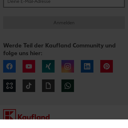
Anmelden
Werde Teil der Kaufland Community und
folge uns hier:
Facebook
YouTube
Xing
Instagram
LinkedIn
Pintere
Kununu
Tiktok
Giphy
WhatsApp