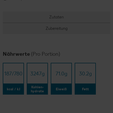
Zutaten
Zubereitung
Nährwerte
(Pro Portion)
187/​780
3247
g
71.0
g
30.2
g
Kohlen-
kcal / kJ
Eiweiß
Fett
hydrate