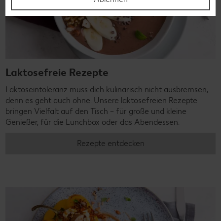
Laktosefreie Rezepte
Laktoseintoleranz muss dich kulinarisch nicht ausbremsen,
denn es geht auch ohne. Unsere laktosefreien Rezepte
bringen Vielfalt auf den Tisch – für große und kleine
Genießer, für die Lunchbox oder das Abendessen.
Rezepte entdecken