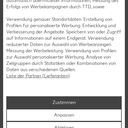
automatisch übermittelter Informationen, Messung des
Erfolgs von Werbekampagnen durch TTD, sowie:
Verwendung genauer Standortdaten. Erstellung von
Profilen für personalisierte Werbung. Entwicklung und
Glutenfreie Rezepte
Verbesserung der Angebote. Speichern von oder Zugriff
Wer auf Gluten verzichtet, muss nicht automatisch auf
auf Informationen auf einem Endgerät. Verwendung
Vielfalt und Geschmack verzichten. Ob süß oder herzhaft –
reduzierter Daten zur Auswahl von Werbeanzeigen.
mit unseren glutenfreien Rezepten zauberst du dir Gerichte,
Messung der Werbeleistung. Verwendung von Profilen
die nicht nur verträglich, sondern auch richtig lecker sind.
zur Auswahl personalisierter Werbung. Analyse von
Zielgruppen durch Statistiken oder Kombinationen von
Rezepte entdecken
Daten aus verschiedenen Quellen.
Liste der Partner (Lieferanten)
Zustimmen
Anpassen
Ablehnen