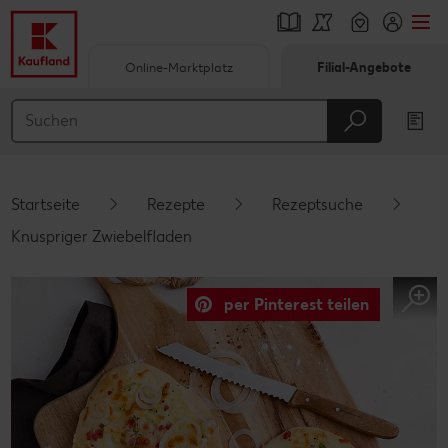
Online-Marktplatz
Filial-Angebote
Springe zu
Hauptinhalt
Footer
Startseite
Rezepte
Rezeptsuche
Schwebender Seitenbereich
Knuspriger Zwiebelfladen
per Pinterest teilen