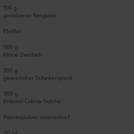
100 g
geriebener Bergkäse
Pfeffer
500 g
kleine Zwiebeln
200 g
gewürfelter Schinkenspeck
300 g
Kräuter-Crème fraîche
Paprikapulver, rosenscharf
50 ml