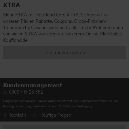
XTRA
Mehr XTRA mit Kaufland Card XTRA: Sichere dir in
unseren Filialen Rabatte, Coupons, Gratis-Prämienᵖ,
Treuepunkte, Gewinnspiele und vieles mehr. Profitiere auch
von vielen XTRA Vorteilen auf unserem Online-Marktplatz
Kaufland.de
Jetzt mehr erfahren
Kundenmanagement
0800 / 15 28 352
Fragen rund um unsere Filialen? Unter der kostenfreien Rufnummer stehen wir von
Montag bis Samstag zwischen 8:00 und 19:00 Uhr zur Verfügung.
Kontakt
Häufige Fragen