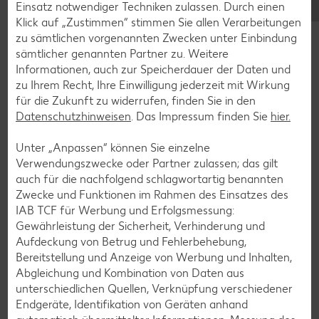
Einsatz notwendiger Techniken zulassen. Durch einen
Erdbeer-Rezepte
Klick auf „Zustimmen“ stimmen Sie allen Verarbeitungen
Blaubeer-Rezepte
zu sämtlichen vorgenannten Zwecken unter Einbindung
sämtlicher genannten Partner zu. Weitere
Bananen-Rezepte
Informationen, auch zur Speicherdauer der Daten und
zu Ihrem Recht, Ihre Einwilligung jederzeit mit Wirkung
für die Zukunft zu widerrufen, finden Sie in den
Datenschutzhinweisen
. Das Impressum finden Sie
hier.
Zurück zu allen Rezepten
Unter „Anpassen“ können Sie einzelne
Verwendungszwecke oder Partner zulassen; das gilt
auch für die nachfolgend schlagwortartig benannten
Zwecke und Funktionen im Rahmen des Einsatzes des
IAB TCF für Werbung und Erfolgsmessung:
Gewährleistung der Sicherheit, Verhinderung und
Aufdeckung von Betrug und Fehlerbehebung,
Bereitstellung und Anzeige von Werbung und Inhalten,
Abgleichung und Kombination von Daten aus
unterschiedlichen Quellen, Verknüpfung verschiedener
Endgeräte, Identifikation von Geräten anhand