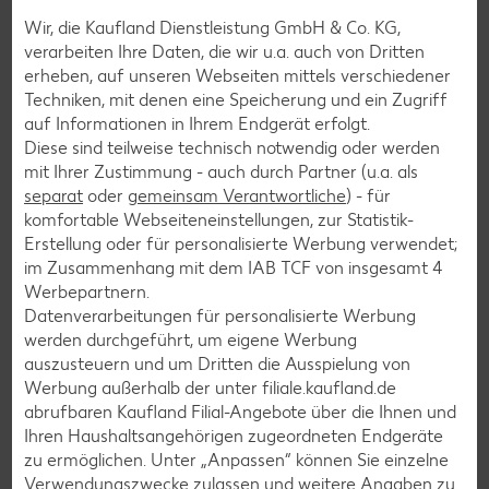
Pizza-Rezepte
Wir, die Kaufland Dienstleistung GmbH & Co. KG,
verarbeiten Ihre Daten, die wir u.a. auch von Dritten
Pasta-Rezepte
erheben, auf unseren Webseiten mittels verschiedener
Sushi-Rezepte
Techniken, mit denen eine Speicherung und ein Zugriff
auf Informationen in Ihrem Endgerät erfolgt.
Raclette-Rezepte
Diese sind teilweise technisch notwendig oder werden
Flammkuchen-Rezepte
mit Ihrer Zustimmung - auch durch Partner (u.a. als
separat
Frühstücksrezepte
oder
gemeinsam Verantwortliche
) - für
komfortable Webseiteneinstellungen, zur Statistik-
Erstellung oder für personalisierte Werbung verwendet;
im Zusammenhang mit dem IAB TCF von insgesamt
Salat-Rezepte
4
Werbepartnern.
Spargel-Rezepte
Datenverarbeitungen für personalisierte Werbung
werden durchgeführt, um eigene Werbung
Fleisch-Rezepte
auszusteuern und um Dritten die Ausspielung von
Fisch-Rezepte
Werbung außerhalb der unter filiale.kaufland.de
abrufbaren Kaufland Filial-Angebote über die Ihnen und
Geflügel-Rezepte
Ihren Haushaltsangehörigen zugeordneten Endgeräte
Lamm-Rezepte
zu ermöglichen. Unter „Anpassen“ können Sie einzelne
Verwendungszwecke zulassen und weitere Angaben zu
Grill-Rezepte