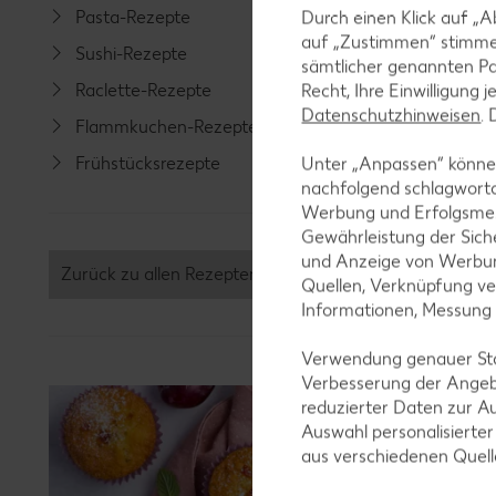
Pasta-Rezepte
Fleisch-
Durch einen Klick auf „A
auf „Zustimmen“ stimme
Sushi-Rezepte
Fisch-R
sämtlicher genannten Pa
Raclette-Rezepte
Geflüge
Recht, Ihre Einwilligung 
Datenschutzhinweisen
.
Flammkuchen-Rezepte
Lamm-R
Frühstücksrezepte
Grill-Re
Unter „Anpassen“ können
nachfolgend schlagwort
Werbung und Erfolgsme
Gewährleistung der Sich
und Anzeige von Werbun
Zurück zu allen Rezepten
Quellen, Verknüpfung ve
Informationen, Messung
Verwendung genauer Stan
Verbesserung der Angeb
reduzierter Daten zur A
Auswahl personalisierte
aus verschiedenen Quel