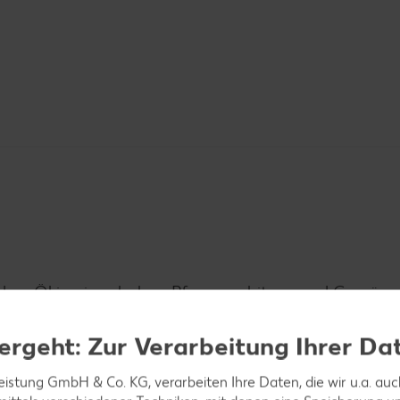
neiden. Öl in einer hohen Pfanne erhitzen und Gemüse
n und mit Ingwer und Curry abschmecken.
ergeht: Zur Verarbeitung Ihrer Da
leistung GmbH & Co. KG, verarbeiten Ihre Daten, die wir u.a. au