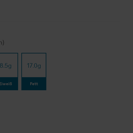
n)
8.5
g
17.0
g
Eiweiß
Fett