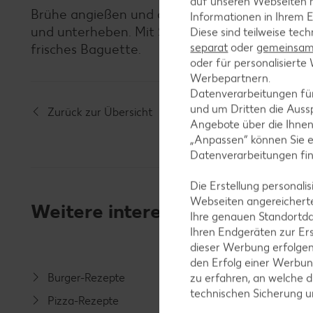
auf unseren Webseiten m
Brühe angießen und alles bei schwacher Hitze 
Informationen in Ihrem E
und unterheben. Mit Salz und Pfeffer würzen u
Diese sind teilweise tec
separat
oder
gemeinsam 
frisches Baguette.
oder für personalisier
Werbepartnern.
Datenverarbeitungen fü
und um Dritten die Aussp
Zurück zur Übersicht
Angebote über die Ihne
„Anpassen“ können Sie 
Datenverarbeitungen fi
Die Erstellung personal
Webseiten angereicherte
Weitere interessante Rezeptka
Ihre genauen Standortda
Ihren Endgeräten zur Er
dieser Werbung erfolge
den Erfolg einer Werbun
Burger-Rezepte
Salat-R
zu erfahren, an welche d
technischen Sicherung 
Pizza-Rezepte
Spargel