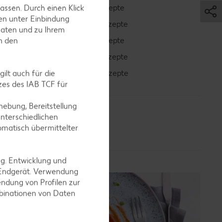
Cocktail-Rezepte
assen. Durch einen Klick
en unter Einbindung
Avocado-Rezepte
Daten und zu Ihrem
Erdbeer-Rezepte
in den
Blaubeer-Rezepte
Bananen-Rezepte
ilt auch für die
es des IAB TCF für
ebung, Bereitstellung
nterschiedlichen
omatisch übermittelter
ng. Entwicklung und
 Endgerät. Verwendung
ndung von Profilen zur
mbinationen von Daten