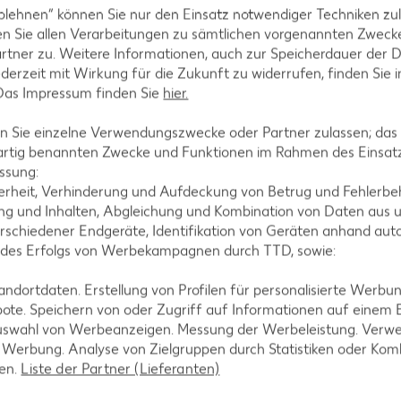
Rezepte
Schokokuchen-Rezepte
blehnen“ können Sie nur den Einsatz notwendiger Techniken zul
n Sie allen Verarbeitungen zu sämtlichen vorgenannten Zweck
ezepte
Torten-Rezepte
rtner zu. Weitere Informationen, auch zur Speicherdauer der 
l-Rezepte
Eis-Rezepte
jederzeit mit Wirkung für die Zukunft zu widerrufen, finden Sie 
 Das Impressum finden Sie
hier.
ezepte
Pfannkuchen-Rezepte
zepte
Plätzchen-Rezepte
 Sie einzelne Verwendungszwecke oder Partner zulassen; das g
artig benannten Zwecke und Funktionen im Rahmen des Einsatz
ssung:
erheit, Verhinderung und Aufdeckung von Betrug und Fehlerbeh
g und Inhalten, Abgleichung und Kombination von Daten aus u
rschiedener Endgeräte, Identifikation von Geräten anhand aut
 des Erfolgs von Werbekampagnen durch TTD, sowie:
dortdaten. Erstellung von Profilen für personalisierte Werbu
ote. Speichern von oder Zugriff auf Informationen auf einem
uswahl von Werbeanzeigen. Messung der Werbeleistung. Verwe
r Werbung. Analyse von Zielgruppen durch Statistiken oder Ko
len.
Liste der Partner (Lieferanten)