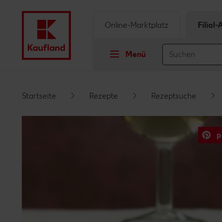
Online-Marktplatz
Filial
Menü
Springe zu
Startseite
Rezepte
Rezeptsuche
Hauptinhalt
p
Footer
Schwebender Seitenbereich