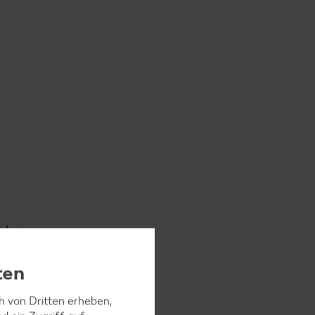
 darin
ten
ch von Dritten erheben,