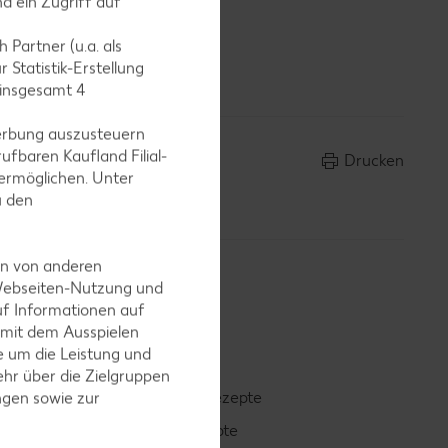
d ein Zugriff auf
lbieren
kt
 Partner (u.a. als
 Statistik-Erstellung
 insgesamt
4
erbung auszusteuern
ufbaren Kaufland Filial-
Drucken
ermöglichen. Unter
u den
en von anderen
 Webseiten-Nutzung und
uf Informationen auf
 mit dem Ausspielen
 um die Leistung und
hr über die Zielgruppen
Smoothie-Rezepte
ngen sowie zur
Bowle-Rezepte