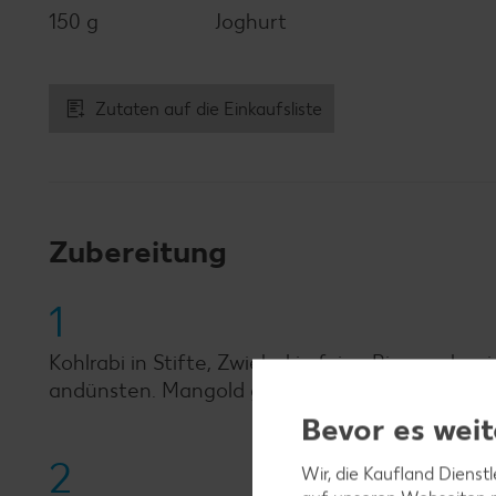
150 g
Joghurt
Zutaten auf die Einkaufsliste
Zubereitung
1
Kohlrabi in Stifte, Zwiebel in feine Ringe sch
andünsten. Mangold grob hacken, untermische
Bevor es weit
2
Wir, die Kaufland Dienst