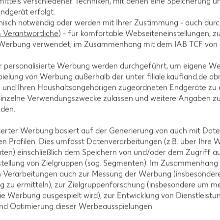
ittels verschiedener Techniken, mit denen eine Speicherung un
ca. 8-10 Minuten zugedeckt garen. Kirschtomaten ha
ndgerät erfolgt.
nd mit einem Klecks Joghurt servieren. Dazu schmec
hnisch notwendig oder werden mit Ihrer Zustimmung - auch durch
Verantwortliche
) - für komfortable Webseiteneinstellungen, zur
te Werbung verwendet; im Zusammenhang mit dem IAB TCF von
r personalisierte Werbung werden durchgeführt, um eigene W
ielung von Werbung außerhalb der unter filiale.kaufland.de abr
n und Ihren Haushaltsangehörigen zugeordneten Endgeräte zu 
einzelne Verwendungszwecke zulassen und weitere Angaben z
nden.
isierter Werbung basiert auf der Generierung von auch mit Dat
n Profilen. Dies umfasst Datenverarbeitungen (z.B. über Ihre
tegorien
ten) einschließlich dem Speichern von und/oder dem Zugriff a
stellung von Zielgruppen (sog. Segmenten). Im Zusammenhang
n Verarbeitungen auch zur Messung der Werbung (insbesondere
g zu ermitteln), zur Zielgruppenforschung (insbesondere um me
ezepte
Muffin-Rezepte
ie Werbung ausgespielt wird), zur Entwicklung von Dienstleistu
und Optimierung dieser Werbeausspielungen.
-Rezepte
Apfelkuchen-Rezepte