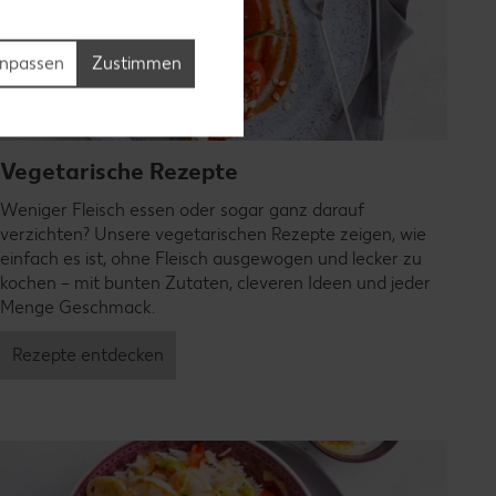
npassen
Zustimmen
Vegetarische Rezepte
Weniger Fleisch essen oder sogar ganz darauf
verzichten? Unsere vegetarischen Rezepte zeigen, wie
einfach es ist, ohne Fleisch ausgewogen und lecker zu
kochen – mit bunten Zutaten, cleveren Ideen und jeder
Menge Geschmack.
Rezepte entdecken