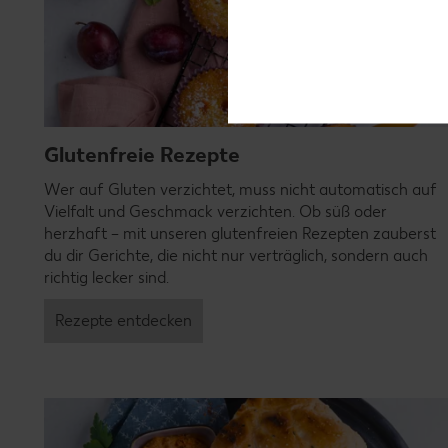
Glutenfreie Rezepte
Wer auf Gluten verzichtet, muss nicht automatisch auf
Vielfalt und Geschmack verzichten. Ob süß oder
herzhaft – mit unseren glutenfreien Rezepten zauberst
du dir Gerichte, die nicht nur verträglich, sondern auch
richtig lecker sind.
Rezepte entdecken