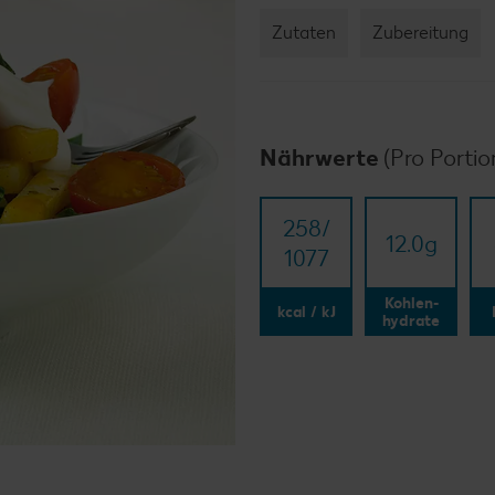
Zutaten
Zubereitung
Nährwerte
(Pro Portio
258/​
12.0
g
1077
Kohlen-
kcal / kJ
hydrate