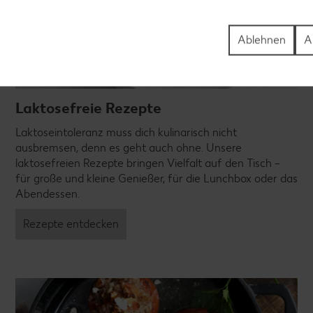
Ablehnen
A
Laktosefreie Rezepte
Laktoseintoleranz muss dich kulinarisch nicht
ausbremsen, denn es geht auch ohne. Unsere
laktosefreien Rezepte bringen Vielfalt auf den Tisch –
für große und kleine Genießer, für die Lunchbox oder das
Abendessen.
Rezepte entdecken