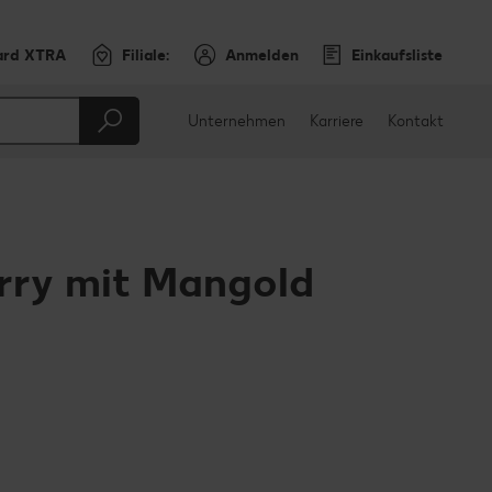
ard XTRA
Filiale:
Anmelden
Einkaufsliste
Unternehmen
Karriere
Kontakt
rry mit Mangold
en
teilen
sApp teilen