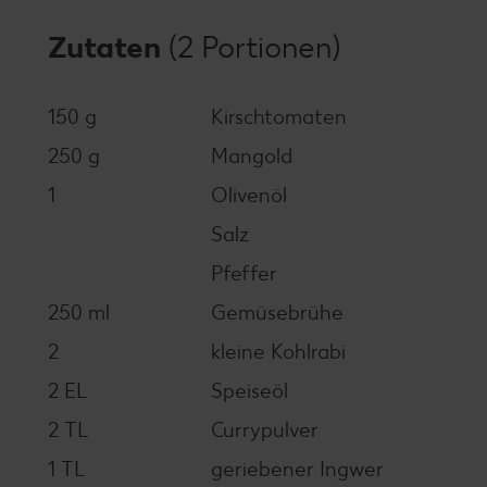
Zutaten
(2 Portionen)
150 g
Kirschtomaten
250 g
Mangold
1
Olivenöl
Salz
Pfeffer
250 ml
Gemüsebrühe
2
kleine Kohlrabi
2 EL
Speiseöl
2 TL
Currypulver
1 TL
geriebener Ingwer