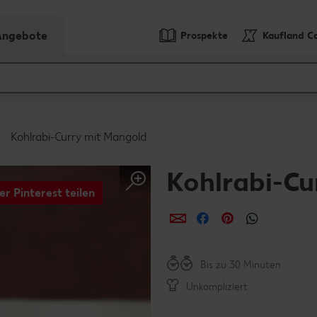
-Angebote
Prospekte
Kaufland C
Kohlrabi-Curry mit Mangold
Kohlrabi-Cu
er Pinterest teilen
per E-Mail teilen
per Facebook teil
per Pinterest 
per What
Bis zu 30 Minuten
Unkompliziert