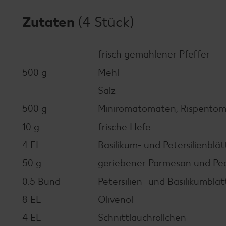
Zutaten
(4 Stück)
frisch gemahlener Pfeffer
500 g
Mehl
Salz
500 g
Miniromatomaten, Rispentom
10 g
frische Hefe
4 EL
Basilikum- und Petersilienblä
50 g
geriebener Parmesan und Pe
0.5 Bund
Petersilien- und Basilikumblä
8 EL
Olivenöl
4 EL
Schnittlauchröllchen