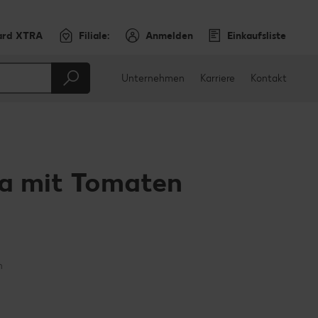
ard XTRA
Filiale:
Anmelden
Einkaufsliste
Unternehmen
Karriere
Kontakt
za mit Tomaten
en
teilen
sApp teilen
n