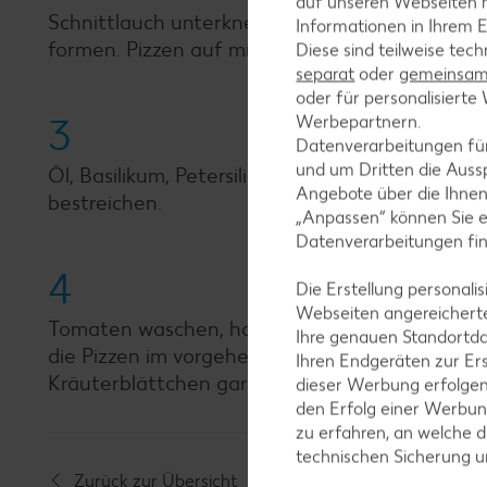
auf unseren Webseiten m
Schnittlauch unterkneten, den Teig dünn zu 4 
Informationen in Ihrem E
formen. Pizzen auf mit Backpapier auslegte Ba
Diese sind teilweise tec
separat
oder
gemeinsam 
oder für personalisier
3
Werbepartnern.
Datenverarbeitungen fü
und um Dritten die Aussp
Öl, Basilikum, Petersilie und Pinienkerne pürie
Angebote über die Ihne
bestreichen.
„Anpassen“ können Sie 
Datenverarbeitungen fi
4
Die Erstellung personal
Webseiten angereicherte
Tomaten waschen, halbieren oder in Scheiben s
Ihre genauen Standortda
die Pizzen im vorgeheizten Backofen bei Umluft
Ihren Endgeräten zur Er
Kräuterblättchen garnieren und servieren.
dieser Werbung erfolge
den Erfolg einer Werbun
zu erfahren, an welche d
technischen Sicherung 
Zurück zur Übersicht