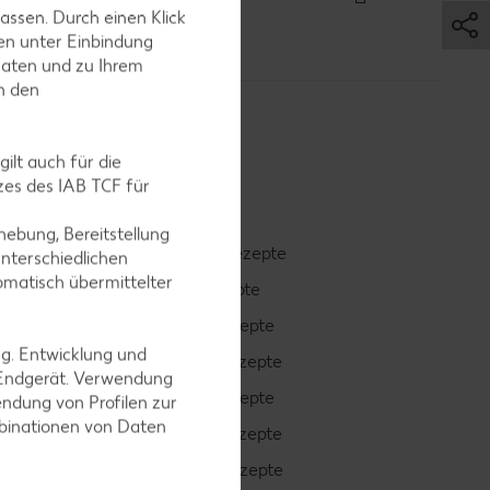
assen. Durch einen Klick
en unter Einbindung
Daten und zu Ihrem
in den
ilt auch für die
es des IAB TCF für
ebung, Bereitstellung
Smoothie-Rezepte
nterschiedlichen
omatisch übermittelter
Bowle-Rezepte
Cocktail-Rezepte
ng. Entwicklung und
Avocado-Rezepte
 Endgerät. Verwendung
Erdbeer-Rezepte
ndung von Profilen zur
mbinationen von Daten
Blaubeer-Rezepte
Bananen-Rezepte