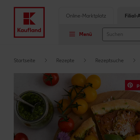
Online-Marktplatz
Filial
Menü
Springe zu
Startseite
Rezepte
Rezeptsuche
Hauptinhalt
p
Footer
Schwebender Seitenbereich