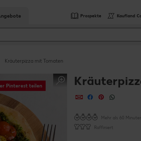
-Angebote
Prospekte
Kaufland C
Kräuterpizza mit Tomaten
Kräuterpiz
er Pinterest teilen
per E-Mail teilen
per Facebook teil
per Pinterest 
per What
Mehr als 60 Minute
Raffiniert