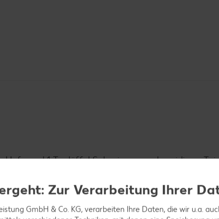
r, Hefe und 1 Teelöffel Salz einen geschmeidigen Tei
n lassen.
ergeht: Zur Verarbeitung Ihrer Da
leistung GmbH & Co. KG, verarbeiten Ihre Daten, die wir u.a. au