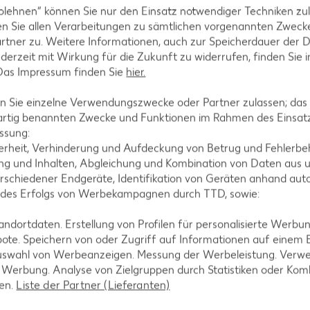
blehnen“ können Sie nur den Einsatz notwendiger Techniken zul
n Sie allen Verarbeitungen zu sämtlichen vorgenannten Zweck
rtner zu. Weitere Informationen, auch zur Speicherdauer der 
jederzeit mit Wirkung für die Zukunft zu widerrufen, finden Sie 
 Das Impressum finden Sie
hier.
tegorien
 Sie einzelne Verwendungszwecke oder Partner zulassen; das g
artig benannten Zwecke und Funktionen im Rahmen des Einsatz
ssung:
erheit, Verhinderung und Aufdeckung von Betrug und Fehlerbeh
ezepte
Muffin-Rezepte
g und Inhalten, Abgleichung und Kombination von Daten aus u
rschiedener Endgeräte, Identifikation von Geräten anhand aut
-Rezepte
Apfelkuchen-Rezepte
 des Erfolgs von Werbekampagnen durch TTD, sowie:
Rezepte
Schokokuchen-Rezepte
dortdaten. Erstellung von Profilen für personalisierte Werbu
ezepte
Torten-Rezepte
ote. Speichern von oder Zugriff auf Informationen auf einem
l-Rezepte
Eis-Rezepte
uswahl von Werbeanzeigen. Messung der Werbeleistung. Verwe
r Werbung. Analyse von Zielgruppen durch Statistiken oder Ko
ezepte
Pfannkuchen-Rezepte
len.
Liste der Partner (Lieferanten)
zepte
Plätzchen-Rezepte