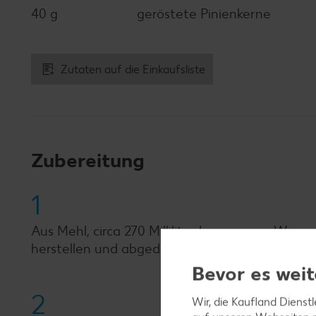
40 g
geröstete Pinienkerne
Zutaten auf die Einkaufsliste
Zubereitung
1
Aus Mehl, circa 270 Milliliter lauwarmem Wasse
herstellen und abgedeckt circa 2 Stunden ruhe
Bevor es weit
2
Wir, die Kaufland Dienst