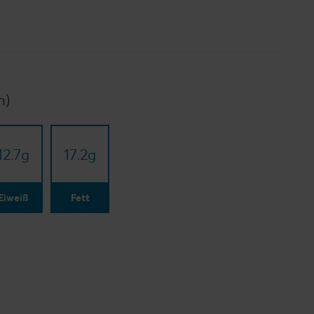
n)
12.7
g
17.2
g
Eiweiß
Fett