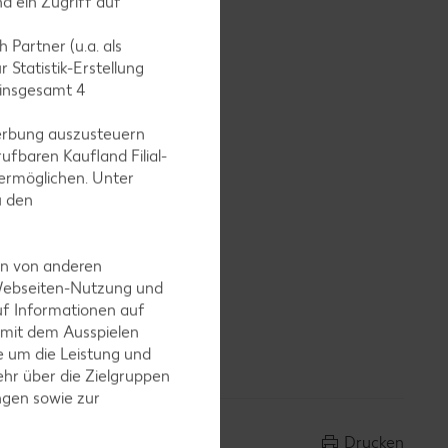
d ein Zugriff auf
inen Rand
 Partner (u.a. als
 Statistik-Erstellung
 insgesamt
4
erbung auszusteuern
ufbaren Kaufland Filial-
em Pesto
ermöglichen. Unter
u den
en von anderen
 Webseiten-Nutzung und
euen und
uf Informationen auf
izzen mit
 mit dem Ausspielen
 um die Leistung und
hr über die Zielgruppen
ngen sowie zur
Drucken