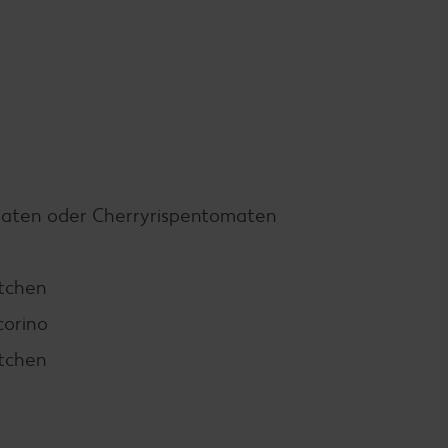
aten oder Cherryrispentomaten
ttchen
corino
ttchen