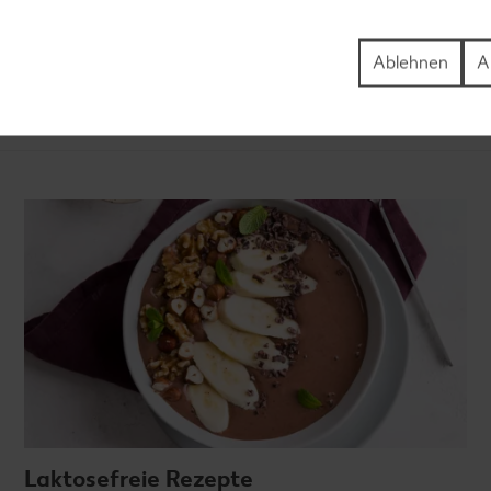
Ablehnen
A
Laktosefreie Rezepte