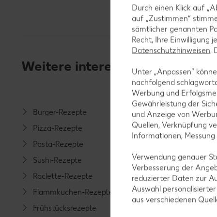
Durch einen Klick auf „A
auf „Zustimmen“ stimme
sämtlicher genannten Pa
Recht, Ihre Einwilligung 
Datenschutzhinweisen
.
Weitere interessante Rezeptka
Unter „Anpassen“ können
nachfolgend schlagwort
Werbung und Erfolgsme
Gewährleistung der Sich
Burger-Rezepte
Salat-R
und Anzeige von Werbun
Quellen, Verknüpfung ve
Pizza-Rezepte
Spargel
Informationen, Messung
Pasta-Rezepte
Fleisch-
Verwendung genauer Stan
Sushi-Rezepte
Fisch-R
Verbesserung der Angeb
Raclette-Rezepte
Geflüge
reduzierter Daten zur A
Auswahl personalisierte
Flammkuchen-Rezepte
Lamm-R
aus verschiedenen Quel
Frühstücksrezepte
Grill-Re