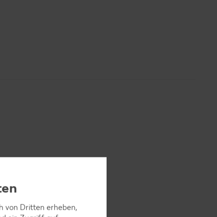
g
ten
ch von Dritten erheben,