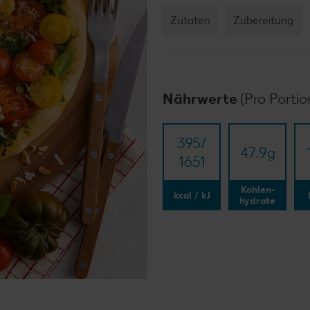
Zutaten
Zubereitung
Nährwerte
(Pro Portio
395/​
47.9
g
1651
Kohlen-
kcal / kJ
hydrate