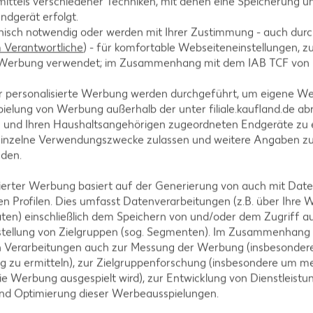
ittels verschiedener Techniken, mit denen eine Speicherung un
kleinen runden Pizzen ausrollen und dabei einen kle
ndgerät erfolgt.
ckbleche legen.
hnisch notwendig oder werden mit Ihrer Zustimmung - auch durch
Verantwortliche
) - für komfortable Webseiteneinstellungen, zur
te Werbung verwendet; im Zusammenhang mit dem IAB TCF von
r personalisierte Werbung werden durchgeführt, um eigene W
ielung von Werbung außerhalb der unter filiale.kaufland.de abr
ren, mit Salz und Pfeffer würzen und die Pizzen mit d
n und Ihren Haushaltsangehörigen zugeordneten Endgeräte zu 
einzelne Verwendungszwecke zulassen und weitere Angaben z
nden.
isierter Werbung basiert auf der Generierung von auch mit Dat
n Profilen. Dies umfasst Datenverarbeitungen (z.B. über Ihre
chneiden und auf der Pizza verteilen. Käse überstr
ten) einschließlich dem Speichern von und/oder dem Zugriff a
 200 °C circa 15 bis 20 Minuten goldbraun backen. P
stellung von Zielgruppen (sog. Segmenten). Im Zusammenhang
n Verarbeitungen auch zur Messung der Werbung (insbesondere
g zu ermitteln), zur Zielgruppenforschung (insbesondere um me
ie Werbung ausgespielt wird), zur Entwicklung von Dienstleistu
und Optimierung dieser Werbeausspielungen.