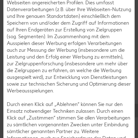
Webseiten angereicherten Profilen. Dies umfasst
Datenverarbeitungen (z.B. über Ihre Webseiten-Nutzung
Pfannkuchen-Rezepte
und Ihre genauen Standortdaten) einschließlich dem
Plätzchen-Rezepte
Speichern von und/oder dem Zugriff auf Informationen
auf Ihren Endgeräten zur Erstellung von Zielgruppen
(sog. Segmenten). Im Zusammenhang mit dem
Smoothie-Rezepte
Ausspielen dieser Werbung erfolgen Verarbeitungen
auch zur Messung der Werbung (insbesondere um die
Bowle-Rezepte
Leistung und den Erfolg einer Werbung zu ermitteln),
Cocktail-Rezepte
zur Zielgruppenforschung (insbesondere um mehr über
die Zielgruppen zu erfahren, an welche die Werbung
Avocado-Rezepte
ausgespielt wird), zur Entwicklung von Dienstleistungen
Erdbeer-Rezepte
sowie zur technischen Sicherung und Optimierung dieser
Werbeausspielungen.
Blaubeer-Rezepte
Bananen-Rezepte
Durch einen Klick auf „Ablehnen“ können Sie nur den
Einsatz notwendiger Techniken zulassen. Durch einen
Klick auf „Zustimmen“ stimmen Sie allen Verarbeitungen
zu sämtlichen vorgenannten Zwecken unter Einbindung
sämtlicher genannten Partner zu. Weitere
Zurück zu allen Rezepten