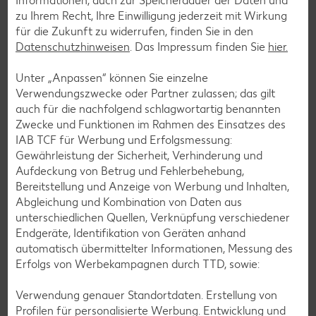
Informationen, auch zur Speicherdauer der Daten und
zu Ihrem Recht, Ihre Einwilligung jederzeit mit Wirkung
für die Zukunft zu widerrufen, finden Sie in den
Datenschutzhinweisen
. Das Impressum finden Sie
hier.
Unter „Anpassen“ können Sie einzelne
Verwendungszwecke oder Partner zulassen; das gilt
auch für die nachfolgend schlagwortartig benannten
Zwecke und Funktionen im Rahmen des Einsatzes des
IAB TCF für Werbung und Erfolgsmessung:
Gewährleistung der Sicherheit, Verhinderung und
Aufdeckung von Betrug und Fehlerbehebung,
Bereitstellung und Anzeige von Werbung und Inhalten,
Abgleichung und Kombination von Daten aus
unterschiedlichen Quellen, Verknüpfung verschiedener
Endgeräte, Identifikation von Geräten anhand
Glutenfreie Rezepte
automatisch übermittelter Informationen, Messung des
Erfolgs von Werbekampagnen durch TTD, sowie:
Wer auf Gluten verzichtet, muss nicht automatisch auf
Vielfalt und Geschmack verzichten. Ob süß oder herzhaft –
Verwendung genauer Standortdaten. Erstellung von
mit unseren glutenfreien Rezepten zauberst du dir Gerichte,
Profilen für personalisierte Werbung. Entwicklung und