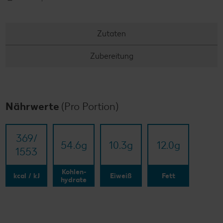
Zutaten
Zubereitung
Nährwerte
(Pro Portion)
369/​
54.6
g
10.3
g
12.0
g
1553
Kohlen-
kcal / kJ
Eiweiß
Fett
hydrate