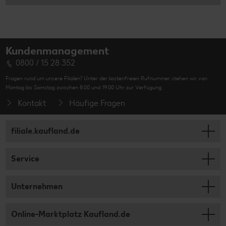
Kundenmanagement
0800 / 15 28 352
Fragen rund um unsere Filialen? Unter der kostenfreien Rufnummer stehen wir von
Montag bis Samstag zwischen 8:00 und 19:00 Uhr zur Verfügung.
Kontakt
Häufige Fragen
filiale.kaufland.de
Service
Unternehmen
Online-Marktplatz Kaufland.de