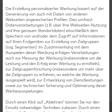
Muffin-Rezepte
Die Erstellung personalisierter Werbung basiert auf der
Apfelkuchen-Rezepte
Generierung von auch mit Daten von anderen
Schokokuchen-Rezepte
Webseiten angereicherten Profilen. Dies umfasst
Datenverarbeitungen (z.B. über Ihre Webseiten-Nutzung
Torten-Rezepte
und Ihre genauen Standortdaten) einschließlich dem
Eis-Rezepte
Speichern von und/oder dem Zugriff auf Informationen
auf Ihren Endgeräten zur Erstellung von Zielgruppen
Pfannkuchen-Rezepte
(sog. Segmenten). Im Zusammenhang mit dem
Plätzchen-Rezepte
Ausspielen dieser Werbung erfolgen Verarbeitungen
auch zur Messung der Werbung (insbesondere um die
Leistung und den Erfolg einer Werbung zu ermitteln),
Smoothie-Rezepte
zur Zielgruppenforschung (insbesondere um mehr über
die Zielgruppen zu erfahren, an welche die Werbung
Bowle-Rezepte
ausgespielt wird), zur Entwicklung von Dienstleistungen
Cocktail-Rezepte
sowie zur technischen Sicherung und Optimierung dieser
Werbeausspielungen.
Avocado-Rezepte
Erdbeer-Rezepte
Durch einen Klick auf „Ablehnen“ können Sie nur den
Einsatz notwendiger Techniken zulassen. Durch einen
Blaubeer-Rezepte