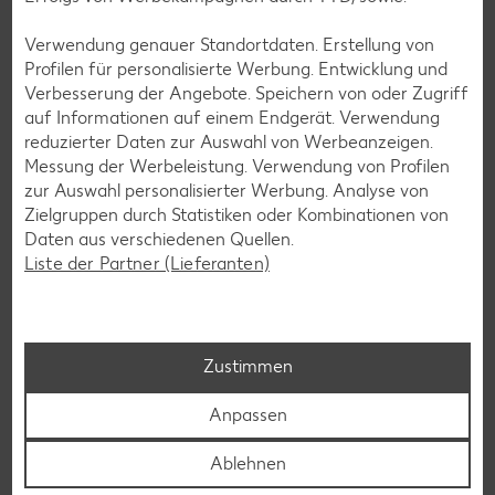
Glutenfreie Rezepte
Verwendung genauer Standortdaten. Erstellung von
Profilen für personalisierte Werbung. Entwicklung und
Wer auf Gluten verzichtet, muss nicht automatisch auf
Verbesserung der Angebote. Speichern von oder Zugriff
Vielfalt und Geschmack verzichten. Ob süß oder herzhaft –
auf Informationen auf einem Endgerät. Verwendung
mit unseren glutenfreien Rezepten zauberst du dir Gerichte,
reduzierter Daten zur Auswahl von Werbeanzeigen.
die nicht nur verträglich, sondern auch richtig lecker sind.
Messung der Werbeleistung. Verwendung von Profilen
zur Auswahl personalisierter Werbung. Analyse von
Rezepte entdecken
Zielgruppen durch Statistiken oder Kombinationen von
Daten aus verschiedenen Quellen.
Liste der Partner (Lieferanten)
Zustimmen
Anpassen
Ablehnen