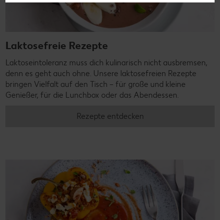
Laktosefreie Rezepte
Laktoseintoleranz muss dich kulinarisch nicht ausbremsen,
denn es geht auch ohne. Unsere laktosefreien Rezepte
bringen Vielfalt auf den Tisch – für große und kleine
Genießer, für die Lunchbox oder das Abendessen.
Rezepte entdecken