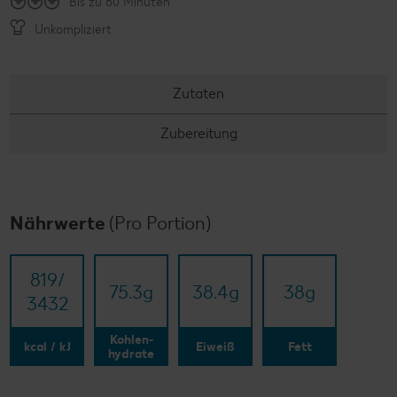
Bis zu 60 Minuten
Unkompliziert
Zutaten
Zubereitung
Nährwerte
(Pro Portion)
819/​
75.3
g
38.4
g
38
g
3432
Kohlen-
kcal / kJ
Eiweiß
Fett
hydrate