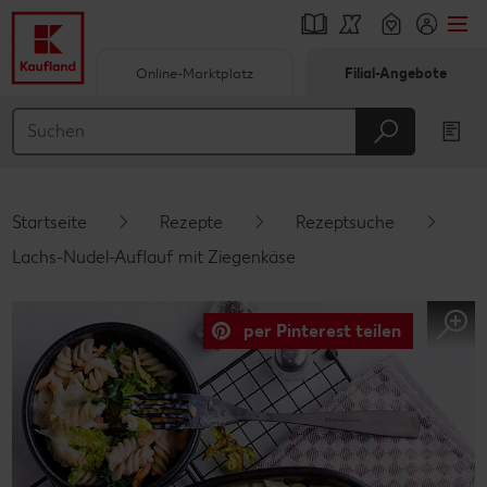
Online-Marktplatz
Filial-Angebote
Springe zu
Hauptinhalt
Footer
Startseite
Rezepte
Rezeptsuche
Schwebender Seitenbereich
Lachs-Nudel-Auflauf mit Ziegenkäse
per Pinterest teilen