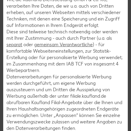
verarbeiten Ihre Daten, die wir u.a. auch von Dritten
Sushi-Rezepte
erheben, auf unseren Webseiten mittels verschiedener
Raclette-Rezepte
Techniken, mit denen eine Speicherung und ein Zugriff
auf Informationen in Ihrem Endgerät erfolgt.
Flammkuchen-Rezepte
Diese sind teilweise technisch notwendig oder werden
Frühstücksrezepte
mit Ihrer Zustimmung - auch durch Partner (u.a. als
separat
oder
gemeinsam Verantwortliche
) - für
komfortable Webseiteneinstellungen, zur Statistik-
Salat-Rezepte
Erstellung oder für personalisierte Werbung verwendet;
im Zusammenhang mit dem IAB TCF von insgesamt
4
Spargel-Rezepte
Werbepartnern.
Fleisch-Rezepte
Datenverarbeitungen für personalisierte Werbung
werden durchgeführt, um eigene Werbung
Fisch-Rezepte
auszusteuern und um Dritten die Ausspielung von
Geflügel-Rezepte
Werbung außerhalb der unter filiale.kaufland.de
abrufbaren Kaufland Filial-Angebote über die Ihnen und
Lamm-Rezepte
Ihren Haushaltsangehörigen zugeordneten Endgeräte
Grill-Rezepte
zu ermöglichen. Unter „Anpassen“ können Sie einzelne
Verwendungszwecke zulassen und weitere Angaben zu
den Datenverarbeitungen finden.