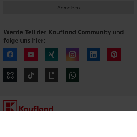
Anmelden
Werde Teil der Kaufland Community und
folge uns hier:
Facebook
YouTube
Xing
Instagram
LinkedIn
Pintere
Kununu
Tiktok
Giphy
WhatsApp
Impressum
Datenschutzhinweise
Cookie-Hinweise
Barrierefreiheitserklärung