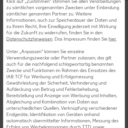
Klick auf „Zustimmen“ stimmen Sie allen Verarbeitungen
Bananen-Rezepte
zu sämtlichen vorgenannten Zwecken unter Einbindung
sämtlicher genannten Partner zu. Weitere
Informationen, auch zur Speicherdauer der Daten und
zu Ihrem Recht, Ihre Einwilligung jederzeit mit Wirkung
für die Zukunft zu widerrufen, finden Sie in den
Zurück zu allen Rezepten
Datenschutzhinweisen
. Das Impressum finden Sie
hier.
Unter „Anpassen“ können Sie einzelne
Verwendungszwecke oder Partner zulassen; das gilt
auch für die nachfolgend schlagwortartig benannten
Zwecke und Funktionen im Rahmen des Einsatzes des
IAB TCF für Werbung und Erfolgsmessung:
Gewährleistung der Sicherheit, Verhinderung und
Aufdeckung von Betrug und Fehlerbehebung,
Bereitstellung und Anzeige von Werbung und Inhalten,
Abgleichung und Kombination von Daten aus
unterschiedlichen Quellen, Verknüpfung verschiedener
Endgeräte, Identifikation von Geräten anhand
automatisch übermittelter Informationen, Messung des
Erfolgs von Werbekampagnen durch TTD, sowie: