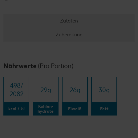
Zutaten
Zubereitung
Nährwerte
(Pro Portion)
498/​
29
g
26
g
30
g
2082
Kohlen-
kcal / kJ
Eiweiß
Fett
hydrate