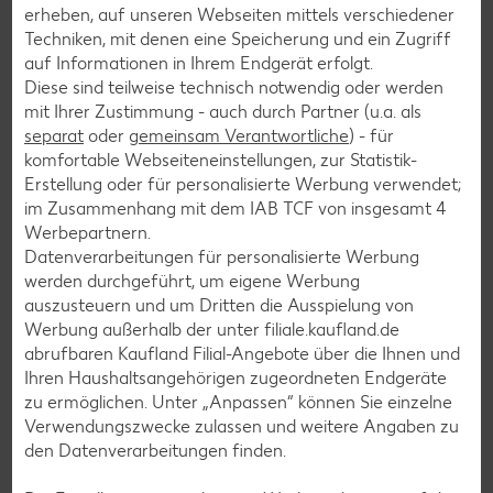
Raclette-Rezepte
erheben, auf unseren Webseiten mittels verschiedener
Flammkuchen-Rezepte
Techniken, mit denen eine Speicherung und ein Zugriff
auf Informationen in Ihrem Endgerät erfolgt.
Frühstücksrezepte
Diese sind teilweise technisch notwendig oder werden
mit Ihrer Zustimmung - auch durch Partner (u.a. als
separat
oder
gemeinsam Verantwortliche
) - für
Salat-Rezepte
komfortable Webseiteneinstellungen, zur Statistik-
Spargel-Rezepte
Erstellung oder für personalisierte Werbung verwendet;
im Zusammenhang mit dem IAB TCF von insgesamt
4
Fleisch-Rezepte
Werbepartnern.
Fisch-Rezepte
Datenverarbeitungen für personalisierte Werbung
werden durchgeführt, um eigene Werbung
Geflügel-Rezepte
auszusteuern und um Dritten die Ausspielung von
Lamm-Rezepte
Werbung außerhalb der unter filiale.kaufland.de
abrufbaren Kaufland Filial-Angebote über die Ihnen und
Grill-Rezepte
Ihren Haushaltsangehörigen zugeordneten Endgeräte
zu ermöglichen. Unter „Anpassen“ können Sie einzelne
Verwendungszwecke zulassen und weitere Angaben zu
Muffin-Rezepte
den Datenverarbeitungen finden.
Apfelkuchen-Rezepte