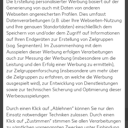
Die Erstellung personalisierter Werbung basiert auf der
Schokokuchen-Rezepte
Generierung von auch mit Daten von anderen
Torten-Rezepte
Webseiten angereicherten Profilen. Dies umfasst
Datenverarbeitungen (z.B. über Ihre Webseiten-Nutzung
Eis-Rezepte
und Ihre genauen Standortdaten) einschließlich dem
Pfannkuchen-Rezepte
Speichern von und/oder dem Zugriff auf Informationen
auf Ihren Endgeräten zur Erstellung von Zielgruppen
Plätzchen-Rezepte
(sog. Segmenten). Im Zusammenhang mit dem
Ausspielen dieser Werbung erfolgen Verarbeitungen
auch zur Messung der Werbung (insbesondere um die
Smoothie-Rezepte
Leistung und den Erfolg einer Werbung zu ermitteln),
Bowle-Rezepte
zur Zielgruppenforschung (insbesondere um mehr über
die Zielgruppen zu erfahren, an welche die Werbung
Cocktail-Rezepte
ausgespielt wird), zur Entwicklung von Dienstleistungen
Avocado-Rezepte
sowie zur technischen Sicherung und Optimierung dieser
Werbeausspielungen.
Erdbeer-Rezepte
Blaubeer-Rezepte
Durch einen Klick auf „Ablehnen“ können Sie nur den
Einsatz notwendiger Techniken zulassen. Durch einen
Bananen-Rezepte
Klick auf „Zustimmen“ stimmen Sie allen Verarbeitungen
zu sämtlichen vorgenannten Zwecken unter Einbindung