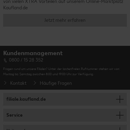
von vielen XTRA Vorteilen auf unserem Online-Marktplatz
Kaufland.de
Jetzt mehr erfahren
Kundenmanagement
0800 / 15 28 352
Fragen rund um unsere Filialen? Unter der kostenfreien Rufnummer stehen wir von
Montag bis Samstag zwischen 8:00 und 19:00 Uhr zur Verfügung.
Kontakt
Häufige Fragen
filiale.kaufland.de
Service