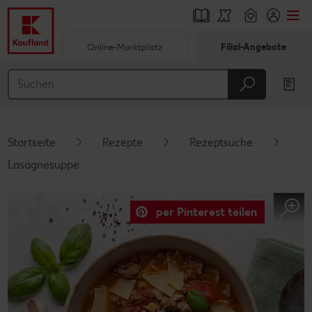
Online-Marktplatz
Filial-Angebote
Springe zu
Hauptinhalt
Footer
Startseite
Rezepte
Rezeptsuche
Schwebender Seitenbereich
Lasagnesuppe
per Pinterest teilen