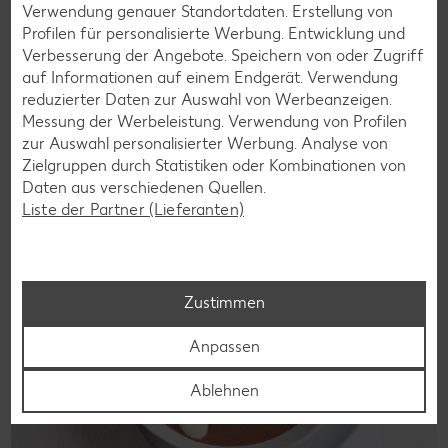
Verwendung genauer Standortdaten. Erstellung von
Wer auf Gluten verzichtet, muss nicht automatisch auf
Profilen für personalisierte Werbung. Entwicklung und
Vielfalt und Geschmack verzichten. Ob süß oder herzhaft –
Verbesserung der Angebote. Speichern von oder Zugriff
mit unseren glutenfreien Rezepten zauberst du dir Gerichte,
auf Informationen auf einem Endgerät. Verwendung
die nicht nur verträglich, sondern auch richtig lecker sind.
reduzierter Daten zur Auswahl von Werbeanzeigen.
Messung der Werbeleistung. Verwendung von Profilen
Rezepte entdecken
zur Auswahl personalisierter Werbung. Analyse von
Zielgruppen durch Statistiken oder Kombinationen von
Daten aus verschiedenen Quellen.
Liste der Partner (Lieferanten)
Zustimmen
Anpassen
Ablehnen