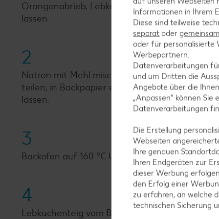
auf unseren Webseiten m
Orangenabrieb, Lebkuchengewürz und Salz un
Informationen in Ihrem E
lassen.
Diese sind teilweise tec
separat
oder
gemeinsam 
oder für personalisier
2
Werbepartnern.
Datenverarbeitungen fü
Natron mit Mehl mischen und mit der Buttermis
und um Dritten die Aussp
teilen, in Backpapier einwickeln und mindeste
Angebote über die Ihne
„Anpassen“ können Sie 
lassen.
Datenverarbeitungen fi
Die Erstellung personal
3
Webseiten angereicherte
Ihre genauen Standortda
Backofen auf 160 °C Umluft (Ober-/Unterhitze 
Ihren Endgeräten zur Er
dieser Werbung erfolge
den Erfolg einer Werbun
4
zu erfahren, an welche d
technischen Sicherung 
Lebkuchenteig vom Backpapier befreien, noch 