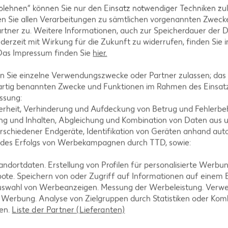
n. Haus-Elemente ausschneiden, auf 3 mit Backpapier
blehnen“ können Sie nur den Einsatz notwendiger Techniken zul
und Türumrandungen einschneiden, circa 20 Minuten
n Sie allen Verarbeitungen zu sämtlichen vorgenannten Zweck
rtner zu. Weitere Informationen, auch zur Speicherdauer der 
jederzeit mit Wirkung für die Zukunft zu widerrufen, finden Sie 
 Das Impressum finden Sie
hier.
 Sie einzelne Verwendungszwecke oder Partner zulassen; das g
artig benannten Zwecke und Funktionen im Rahmen des Einsatz
 nach einrieseln lassen und in einen Spritzbeutel fü
ssung:
rausschneiden und als Boden beiseitestellen.
erheit, Verhinderung und Aufdeckung von Betrug und Fehlerbeh
g und Inhalten, Abgleichung und Kombination von Daten aus u
rschiedener Endgeräte, Identifikation von Geräten anhand aut
 des Erfolgs von Werbekampagnen durch TTD, sowie:
uckergusses von hinten in den Fenster- und Türauslä
dortdaten. Erstellung von Profilen für personalisierte Werbu
uen und trocknen lassen. Die Dachkanten, Sockel u
ote. Speichern von oder Zugriff auf Informationen auf einem
ieren und nach Wunsch mit Zuckerperlen verzieren.
uswahl von Werbeanzeigen. Messung der Werbeleistung. Verwe
r Werbung. Analyse von Zielgruppen durch Statistiken oder Ko
len.
Liste der Partner (Lieferanten)