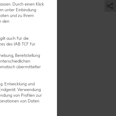
assen. Durch einen Klick
 im Ofen
en unter Einbindung
Daten und zu Ihrem
in den
ilt auch für die
es des IAB TCF für
llen.
ebung, Bereitstellung
nterschiedlichen
omatisch übermittelter
ssen
ng. Entwicklung und
nd
 Endgerät. Verwendung
ndung von Profilen zur
mbinationen von Daten