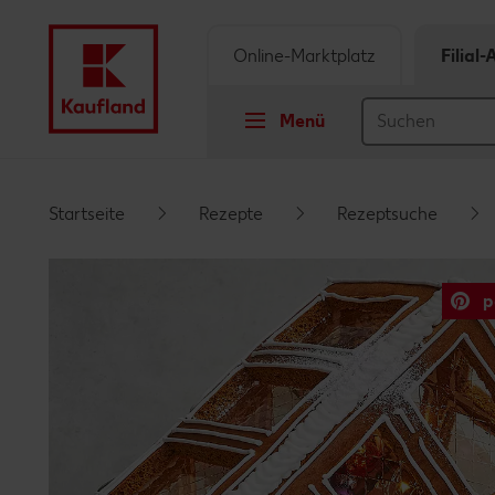
Online-Marktplatz
Filial
Menü
Springe zu
Startseite
Rezepte
Rezeptsuche
Hauptinhalt
p
Footer
Schwebender Seitenbereich