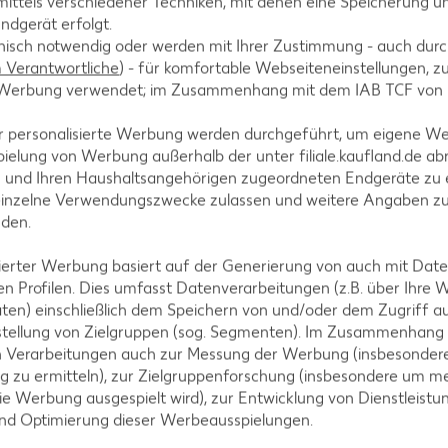
ittels verschiedener Techniken, mit denen eine Speicherung un
terrühren und die Masse auf Zimmertemperatur ab
ndgerät erfolgt.
hnisch notwendig oder werden mit Ihrer Zustimmung - auch durch
Verantwortliche
) - für komfortable Webseiteneinstellungen, zur
te Werbung verwendet; im Zusammenhang mit dem IAB TCF von
r personalisierte Werbung werden durchgeführt, um eigene W
chung zu einem glatten Teig verkneten. Teig in 2 S
ielung von Werbung außerhalb der unter filiale.kaufland.de abr
ns 2 Stunden – am besten über Nacht – im Kühlschra
n und Ihren Haushaltsangehörigen zugeordneten Endgeräte zu 
einzelne Verwendungszwecke zulassen und weitere Angaben z
nden.
isierter Werbung basiert auf der Generierung von auch mit Dat
n Profilen. Dies umfasst Datenverarbeitungen (z.B. über Ihre
ten) einschließlich dem Speichern von und/oder dem Zugriff a
nicht empfehlenswert) vorheizen.
stellung von Zielgruppen (sog. Segmenten). Im Zusammenhang
n Verarbeitungen auch zur Messung der Werbung (insbesondere
g zu ermitteln), zur Zielgruppenforschung (insbesondere um me
ie Werbung ausgespielt wird), zur Entwicklung von Dienstleistu
und Optimierung dieser Werbeausspielungen.
einmal durchkneten und auf einer mit Mehl bestäu