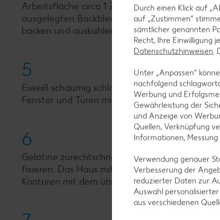
Arbeitsfläche circa 1 Zentimeter dick ausrolle
Durch einen Klick auf „A
ausgelegten Backblechen verteilen, Fenster- 
auf „Zustimmen“ stimme
sämtlicher genannten Pa
backen und auskühlen lassen.
Recht, Ihre Einwilligung 
Datenschutzhinweisen
.
5
Unter „Anpassen“ können
nachfolgend schlagwort
Eiweiß schaumig schlagen, Puderzucker nach und
Werbung und Erfolgsme
Fenster und Türen mit einem kleinen Messer he
Gewährleistung der Sich
und Anzeige von Werbun
Quellen, Verknüpfung ve
6
Informationen, Messung
Gelatine zurechtschneiden und mit Hilfe des Z
Verwendung genauer Stan
fixieren. Das Haus mit Zuckerguss zusammenba
Verbesserung der Angeb
Konturen mit dem übrigen Zuckerguss ausdekor
reduzierter Daten zur A
Auswahl personalisierte
aus verschiedenen Quel