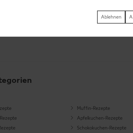
en ausgeschnittenen Lebkuchenstücken im Haus vert
Ablehnen
A
tegorien
ezepte
Muffin-Rezepte
-Rezepte
Apfelkuchen-Rezepte
Rezepte
Schokokuchen-Rezepte