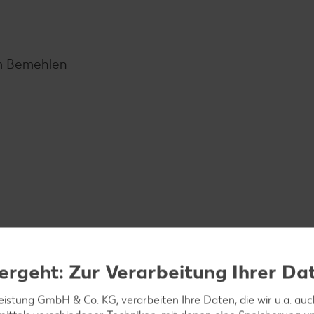
m Bemehlen
ergeht: Zur Verarbeitung Ihrer Da
leistung GmbH & Co. KG, verarbeiten Ihre Daten, die wir u.a. au
ker aufkochen. Butter würfeln, zugeben und schmelz