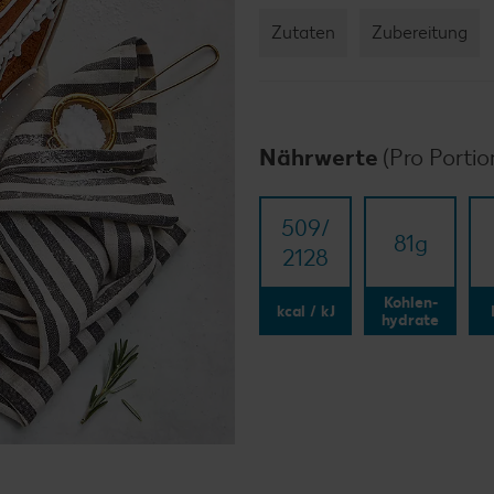
Zutaten
Zubereitung
Nährwerte
(Pro Portio
509/​
81
g
2128
Kohlen-
kcal / kJ
hydrate