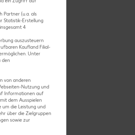
d ein Zugriff auf
kühlen
 Partner (u.a. als
 Statistik-Erstellung
 insgesamt
4
erbung auszusteuern
tücke
ufbaren Kaufland Filial-
nk ruhen
ermöglichen. Unter
u den
en von anderen
 Webseiten-Nutzung und
uf Informationen auf
 mit dem Ausspielen
 um die Leistung und
hr über die Zielgruppen
ngen sowie zur
bten