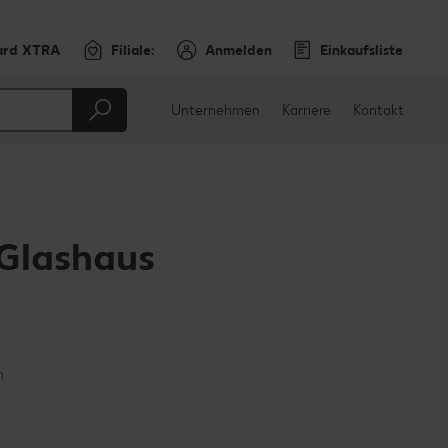
ard XTRA
Filiale:
Anmelden
Einkaufsliste
Unternehmen
Karriere
Kontakt
Glashaus
en
teilen
sApp teilen
n