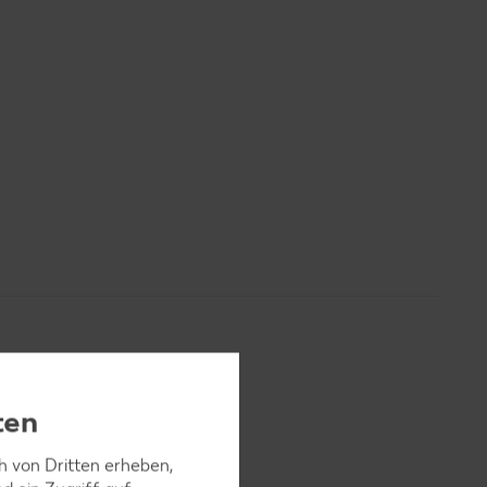
ten
ch von Dritten erheben,
en lassen.