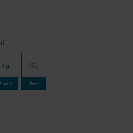
n)
6
g
18
g
Eiweiß
Fett