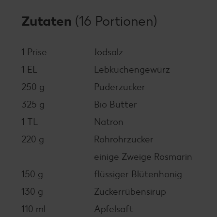
Zutaten
(16 Portionen)
1 Prise
Jodsalz
1 EL
Lebkuchengewürz
250 g
Puderzucker
325 g
Bio Butter
1 TL
Natron
220 g
Rohrohrzucker
einige Zweige Rosmarin
150 g
flüssiger Blütenhonig
130 g
Zuckerrübensirup
110 ml
Apfelsaft