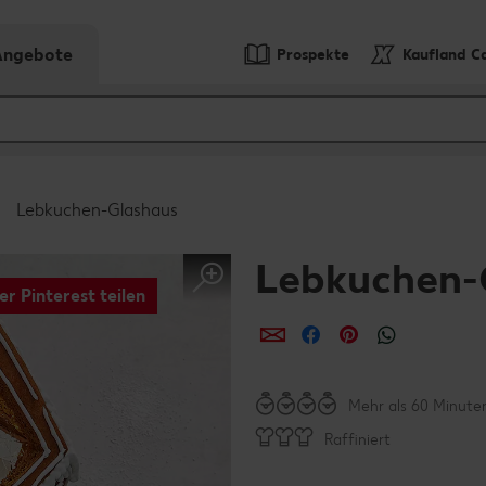
-Angebote
Prospekte
Kaufland C
Lebkuchen-Glashaus
Lebkuchen-
er Pinterest teilen
per E-Mail teilen
per Facebook teil
per Pinterest 
per What
Mehr als 60 Minute
Raffiniert