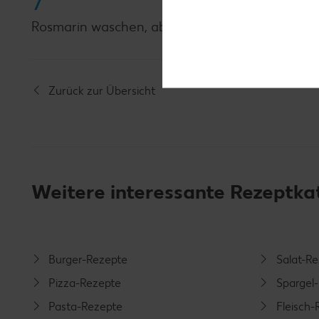
7
Rosmarin waschen, abtropfen lassen und auf d
Zurück zur Übersicht
Weitere interessante Rezeptka
Burger-Rezepte
Salat-R
Pizza-Rezepte
Spargel
Pasta-Rezepte
Fleisch-