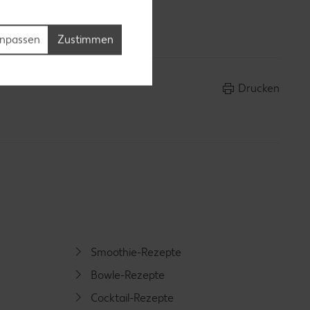
eilen.
npassen
Zustimmen
Drucken
Smoothie-Rezepte
Bowle-Rezepte
Cocktail-Rezepte