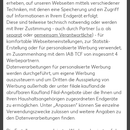
Schokokuchen-Rezepte
erheben, auf unseren Webseiten mittels verschiedener
Techniken, mit denen eine Speicherung und ein Zugriff
Torten-Rezepte
auf Informationen in Ihrem Endgerät erfolgt.
Eis-Rezepte
Diese sind teilweise technisch notwendig oder werden
mit Ihrer Zustimmung - auch durch Partner (u.a. als
Pfannkuchen-Rezepte
separat
oder
gemeinsam Verantwortliche
) - für
Plätzchen-Rezepte
komfortable Webseiteneinstellungen, zur Statistik-
Erstellung oder für personalisierte Werbung verwendet;
im Zusammenhang mit dem IAB TCF von insgesamt
4
Smoothie-Rezepte
Werbepartnern.
Datenverarbeitungen für personalisierte Werbung
Bowle-Rezepte
werden durchgeführt, um eigene Werbung
Cocktail-Rezepte
auszusteuern und um Dritten die Ausspielung von
Werbung außerhalb der unter filiale.kaufland.de
Avocado-Rezepte
abrufbaren Kaufland Filial-Angebote über die Ihnen und
Erdbeer-Rezepte
Ihren Haushaltsangehörigen zugeordneten Endgeräte
zu ermöglichen. Unter „Anpassen“ können Sie einzelne
Blaubeer-Rezepte
Verwendungszwecke zulassen und weitere Angaben zu
Bananen-Rezepte
den Datenverarbeitungen finden.