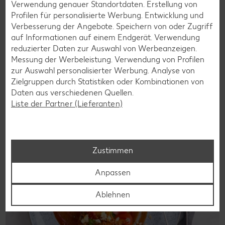
Verwendung genauer Standortdaten. Erstellung von
Laktosefreie Rezepte
Profilen für personalisierte Werbung. Entwicklung und
Verbesserung der Angebote. Speichern von oder Zugriff
Laktoseintoleranz muss dich kulinarisch nicht ausbremsen,
auf Informationen auf einem Endgerät. Verwendung
denn es geht auch ohne. Unsere laktosefreien Rezepte
reduzierter Daten zur Auswahl von Werbeanzeigen.
bringen Vielfalt auf den Tisch – für große und kleine
Messung der Werbeleistung. Verwendung von Profilen
Genießer, für die Lunchbox oder das Abendessen.
zur Auswahl personalisierter Werbung. Analyse von
Zielgruppen durch Statistiken oder Kombinationen von
Rezepte entdecken
Daten aus verschiedenen Quellen.
Liste der Partner (Lieferanten)
Zustimmen
Anpassen
Ablehnen