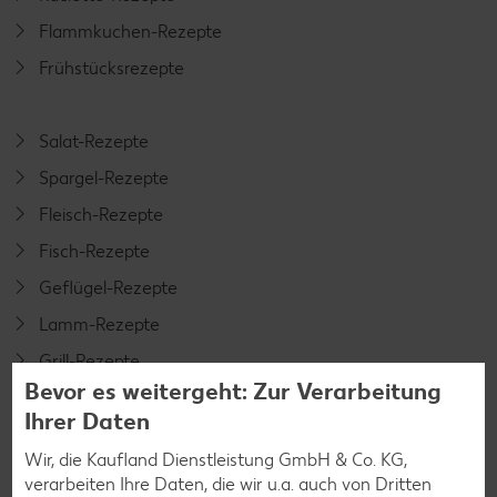
Flammkuchen-Rezepte
Frühstücksrezepte
Salat-Rezepte
Spargel-Rezepte
Fleisch-Rezepte
Fisch-Rezepte
Geflügel-Rezepte
Lamm-Rezepte
Grill-Rezepte
Bevor es weitergeht: Zur Verarbeitung
Ihrer Daten
Muffin-Rezepte
Wir, die Kaufland Dienstleistung GmbH & Co. KG,
Apfelkuchen-Rezepte
verarbeiten Ihre Daten, die wir u.a. auch von Dritten