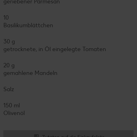
geriebener Parmesan
10
Basilikumblättchen
30 g
getrocknete, in Öl eingelegte Tomaten
20 g
gemahlene Mandeln
Salz
150 ml
Olivenöl