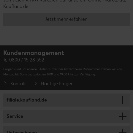
Kaufland.de
Jetzt mehr erfahren
Kundenmanagement
0800 / 15 28 352
Fragen rund um unsere Filialen? Unter der kostenfreien Rufnummer stehen wir von
Montag bis Samstag zwischen 8:00 und 19:00 Uhr zur Verfügung.
Kontakt
Häufige Fragen
filiale.kaufland.de
Service
Unternehmen