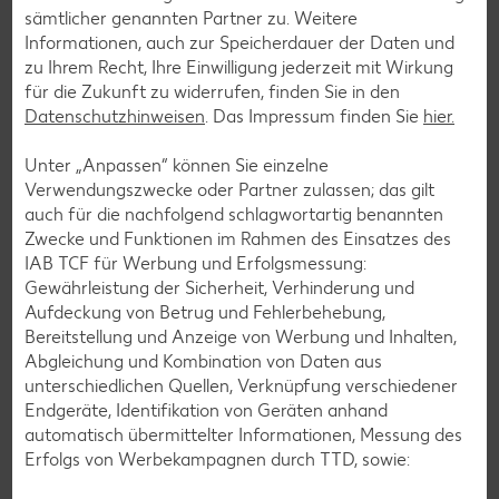
Wer auf Gluten verzichtet, muss nicht automatisch auf
sämtlicher genannten Partner zu. Weitere
Vielfalt und Geschmack verzichten. Ob süß oder herzhaft –
Informationen, auch zur Speicherdauer der Daten und
mit unseren glutenfreien Rezepten zauberst du dir Gerichte,
zu Ihrem Recht, Ihre Einwilligung jederzeit mit Wirkung
die nicht nur verträglich, sondern auch richtig lecker sind.
für die Zukunft zu widerrufen, finden Sie in den
Datenschutzhinweisen
. Das Impressum finden Sie
hier.
Rezepte entdecken
Unter „Anpassen“ können Sie einzelne
Verwendungszwecke oder Partner zulassen; das gilt
auch für die nachfolgend schlagwortartig benannten
Zwecke und Funktionen im Rahmen des Einsatzes des
IAB TCF für Werbung und Erfolgsmessung:
Gewährleistung der Sicherheit, Verhinderung und
Aufdeckung von Betrug und Fehlerbehebung,
Bereitstellung und Anzeige von Werbung und Inhalten,
Abgleichung und Kombination von Daten aus
unterschiedlichen Quellen, Verknüpfung verschiedener
Endgeräte, Identifikation von Geräten anhand
automatisch übermittelter Informationen, Messung des
Erfolgs von Werbekampagnen durch TTD, sowie: