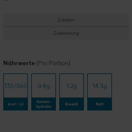
Zutaten
Zubereitung
Nährwerte
(Pro Portion)
135/​565
0.4
g
1.2
g
14.3
g
Kohlen-
kcal / kJ
Eiweiß
Fett
hydrate