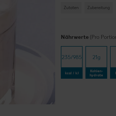
Zutaten
Zubereitung
Nährwerte
(Pro Portio
235/​985
21
g
Kohlen-
kcal / kJ
hydrate