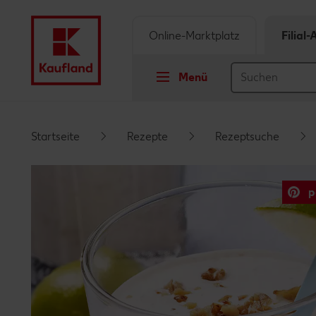
Online-Marktplatz
Filial
Menü
Springe zu
Startseite
Rezepte
Rezeptsuche
Hauptinhalt
p
Footer
Schwebender Seitenbereich