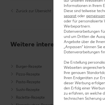
auf unseren Webseiten m
Informationen in Ihrem E
Diese sind teilweise tec
Zurück zur Übersicht
separat
oder
gemeinsam 
oder für personalisier
Werbepartnern.
Datenverarbeitungen fü
und um Dritten die Aussp
Angebote über die Ihne
Weitere interessante Rezeptka
„Anpassen“ können Sie 
Datenverarbeitungen fi
Die Erstellung personal
Burger-Rezepte
Salat-R
Webseiten angereicherte
Ihre genauen Standortda
Pizza-Rezepte
Spargel
Ihren Endgeräten zur Er
Pasta-Rezepte
Fleisch-
dieser Werbung erfolge
den Erfolg einer Werbun
Sushi-Rezepte
Fisch-R
zu erfahren, an welche d
Raclette-Rezepte
Geflüge
technischen Sicherung 