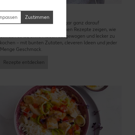
Vegetarische Rezepte
npassen
Zustimmen
Weniger Fleisch essen oder sogar ganz darauf
verzichten? Unsere vegetarischen Rezepte zeigen, wie
einfach es ist, ohne Fleisch ausgewogen und lecker zu
kochen – mit bunten Zutaten, cleveren Ideen und jeder
Menge Geschmack.
Rezepte entdecken