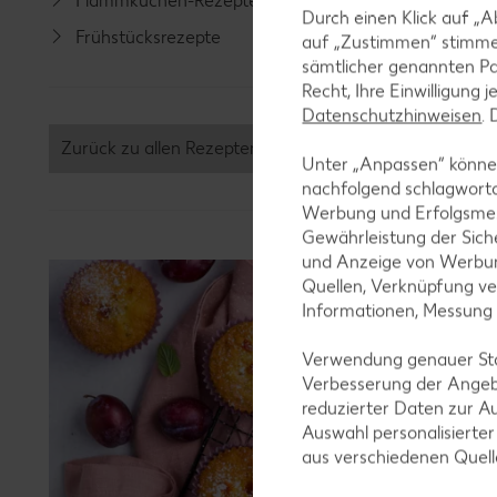
Flammkuchen-Rezepte
Lamm-R
Durch einen Klick auf „A
Frühstücksrezepte
Grill-Re
auf „Zustimmen“ stimme
sämtlicher genannten Pa
Recht, Ihre Einwilligung 
Datenschutzhinweisen
.
Zurück zu allen Rezepten
Unter „Anpassen“ können
nachfolgend schlagwort
Werbung und Erfolgsme
Gewährleistung der Sich
und Anzeige von Werbun
Quellen, Verknüpfung ve
Informationen, Messung
Verwendung genauer Stan
Verbesserung der Angeb
reduzierter Daten zur A
Auswahl personalisierte
aus verschiedenen Quel