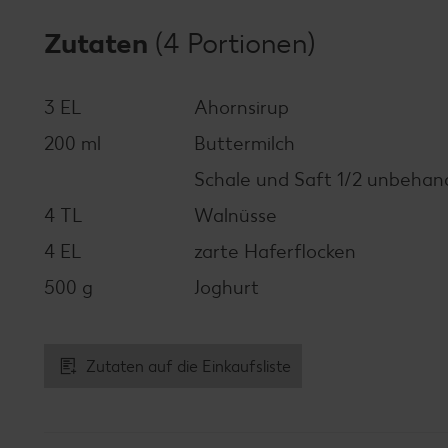
Zutaten
(4 Portionen)
3 EL
Ahornsirup
200 ml
Buttermilch
Schale und Saft 1/2 unbehan
4 TL
Walnüsse
4 EL
zarte Haferflocken
500 g
Joghurt
Zutaten auf die Einkaufsliste