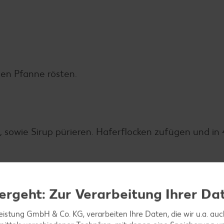
ten Pfanne rösten.
, sowie Sirup pürieren. Haferflocken zufügen und in 
ergeht: Zur Verarbeitung Ihrer Da
ettenspalten garniert servieren.
leistung GmbH & Co. KG, verarbeiten Ihre Daten, die wir u.a. au