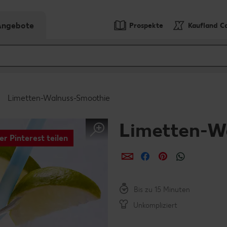
-Angebote
Prospekte
Kaufland C
Limetten-Walnuss-Smoothie
Limetten-W
er Pinterest teilen
per E-Mail teilen
per Facebook teil
per Pinterest 
per What
Bis zu 15 Minuten
Unkompliziert