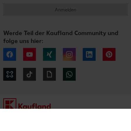
Anmelden
Werde Teil der Kaufland Community und
folge uns hier:
Facebook
YouTube
Xing
Instagram
LinkedIn
Pintere
Kununu
Tiktok
Giphy
WhatsApp
Impressum
Datenschutzhinweise
Cookie-Hinweise
Barrierefreiheitserklärung