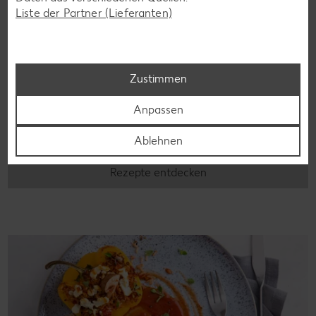
Liste der Partner (Lieferanten)
Laktosefreie Rezepte
Zustimmen
Laktoseintoleranz muss dich kulinarisch nicht ausbremsen,
Anpassen
denn es geht auch ohne. Unsere laktosefreien Rezepte
bringen Vielfalt auf den Tisch – für große und kleine
Ablehnen
Genießer, für die Lunchbox oder das Abendessen.
Rezepte entdecken