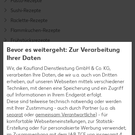
Pasta-Rezepte
Sushi-Rezepte
Raclette-Rezepte
Flammkuchen-Rezepte
Frühstücksrezepte
Bevor es weitergeht: Zur Verarbeitung
Ihrer Daten
Salat-Rezepte
Wir, die Kaufland Dienstleistung GmbH & Co. KG,
Spargel-Rezepte
verarbeiten Ihre Daten, die wir u.a. auch von Dritten
Fleisch-Rezepte
erheben, auf unseren Webseiten mittels verschiedener
Techniken, mit denen eine Speicherung und ein Zugriff
Fisch-Rezepte
auf Informationen in Ihrem Endgerät erfolgt.
Geflügel-Rezepte
Diese sind teilweise technisch notwendig oder werden
mit Ihrer Zustimmung - auch durch Partner (u.a. als
Lamm-Rezepte
separat
oder
gemeinsam Verantwortliche
) - für
Grill-Rezepte
komfortable Webseiteneinstellungen, zur Statistik-
Erstellung oder für personalisierte Werbung verwendet;
im Zusammenhang mit dem IAB TCF von insgesamt
4