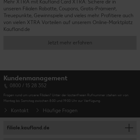
Mehr XTRA mit Kaufland Card XTRA: Sichere dir in
unseren Filialen Rabatte, Coupons, Gratis-Prämienᵖ,
Treuepunkte, Gewinnspiele und vieles mehr. Profitiere auch
von vielen XTRA Vorteilen auf unserem Online-Marktplatz
Kaufland.de
Jetzt mehr erfahren
Kundenmanagement
0800 / 15 28 352
Fragen rund um unsere Filialen? Unter der kostenfreien Rufnummer stehen wir von
Montag bis Samstag zwischen 8:00 und 19:00 Uhr zur Verfügung.
Kontakt
Häufige Fragen
filiale.kaufland.de