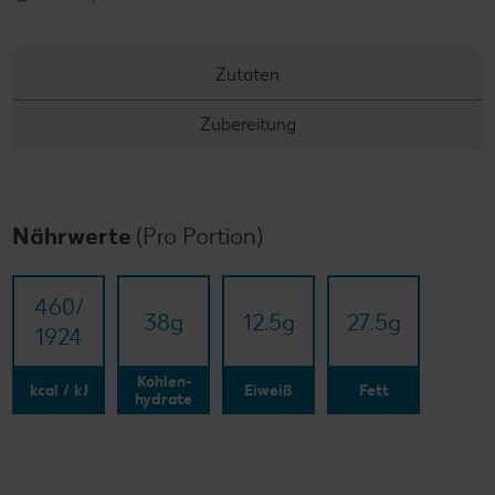
Zutaten
Zubereitung
Nährwerte
(Pro Portion)
460/​
38
g
12.5
g
27.5
g
1924
Kohlen-
kcal / kJ
Eiweiß
Fett
hydrate