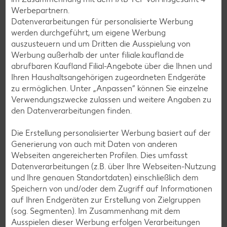
Muffin-Rezepte
Werbepartnern.
Datenverarbeitungen für personalisierte Werbung
Apfelkuchen-Rezepte
werden durchgeführt, um eigene Werbung
Schokokuchen-Rezepte
auszusteuern und um Dritten die Ausspielung von
Werbung außerhalb der unter filiale.kaufland.de
Torten-Rezepte
abrufbaren Kaufland Filial-Angebote über die Ihnen und
Eis-Rezepte
Ihren Haushaltsangehörigen zugeordneten Endgeräte
zu ermöglichen. Unter „Anpassen“ können Sie einzelne
Pfannkuchen-Rezepte
Verwendungszwecke zulassen und weitere Angaben zu
Plätzchen-Rezepte
den Datenverarbeitungen finden.
Die Erstellung personalisierter Werbung basiert auf der
Smoothie-Rezepte
Generierung von auch mit Daten von anderen
Webseiten angereicherten Profilen. Dies umfasst
Bowle-Rezepte
Datenverarbeitungen (z.B. über Ihre Webseiten-Nutzung
Cocktail-Rezepte
und Ihre genauen Standortdaten) einschließlich dem
Speichern von und/oder dem Zugriff auf Informationen
Avocado-Rezepte
auf Ihren Endgeräten zur Erstellung von Zielgruppen
Erdbeer-Rezepte
(sog. Segmenten). Im Zusammenhang mit dem
Ausspielen dieser Werbung erfolgen Verarbeitungen
Blaubeer-Rezepte