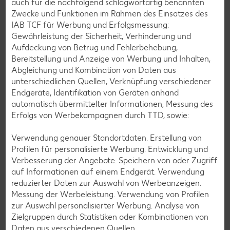
auch für die nachfolgend schlagwortartig benannten
Zwecke und Funktionen im Rahmen des Einsatzes des
Glutenfreie Rezepte
IAB TCF für Werbung und Erfolgsmessung:
Gewährleistung der Sicherheit, Verhinderung und
Wer auf Gluten verzichtet, muss nicht automatisch auf
Aufdeckung von Betrug und Fehlerbehebung,
Vielfalt und Geschmack verzichten. Ob süß oder herzhaft –
Bereitstellung und Anzeige von Werbung und Inhalten,
mit unseren glutenfreien Rezepten zauberst du dir Gerichte,
Abgleichung und Kombination von Daten aus
die nicht nur verträglich, sondern auch richtig lecker sind.
unterschiedlichen Quellen, Verknüpfung verschiedener
Endgeräte, Identifikation von Geräten anhand
Rezepte entdecken
automatisch übermittelter Informationen, Messung des
Erfolgs von Werbekampagnen durch TTD, sowie:
Verwendung genauer Standortdaten. Erstellung von
Profilen für personalisierte Werbung. Entwicklung und
Verbesserung der Angebote. Speichern von oder Zugriff
auf Informationen auf einem Endgerät. Verwendung
reduzierter Daten zur Auswahl von Werbeanzeigen.
Messung der Werbeleistung. Verwendung von Profilen
zur Auswahl personalisierter Werbung. Analyse von
Zielgruppen durch Statistiken oder Kombinationen von
Daten aus verschiedenen Quellen.