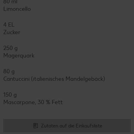
80 ml
Limoncello
4 EL
Zucker
250 g
Magerquark
80 g
Cantuccini (italienisches Mandelgebäck)
150 g
Mascarpone, 30 % Fett
Zutaten auf die Einkaufsliste