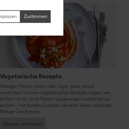
npassen
Zustimmen
Vegetarische Rezepte
Weniger Fleisch essen oder sogar ganz darauf
verzichten? Unsere vegetarischen Rezepte zeigen, wie
einfach es ist, ohne Fleisch ausgewogen und lecker zu
kochen – mit bunten Zutaten, cleveren Ideen und jeder
Menge Geschmack.
Rezepte entdecken