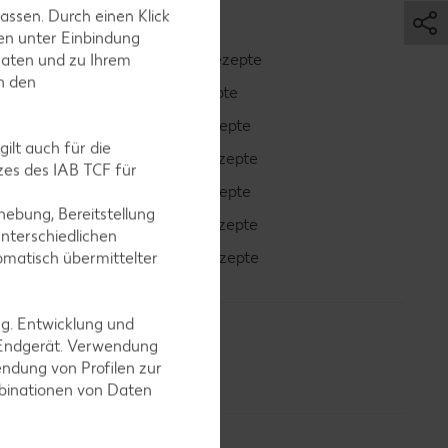
assen. Durch einen Klick
en unter Einbindung
Smoothie-Rezepte
Daten und zu Ihrem
in den
Bowle-Rezepte
Cocktail-Rezepte
ilt auch für die
Avocado-Rezepte
es des IAB TCF für
Erdbeer-Rezepte
ebung, Bereitstellung
Blaubeer-Rezepte
nterschiedlichen
Bananen-Rezepte
omatisch übermittelter
ng. Entwicklung und
 Endgerät. Verwendung
ndung von Profilen zur
mbinationen von Daten