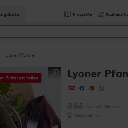
-Angebote
Prospekte
Kaufland C
Lyoner Pfanne
Lyoner Pfa
er Pinterest teilen
per E-Mail teilen
per Facebook teil
per Pinterest 
per What
Bis zu 60 Minuten
Unkompliziert