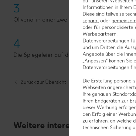
auf unseren Webseiten m
3
Informationen in Ihrem E
Diese sind teilweise tec
Olivenöl in einer zweiten Pfanne erhitzen, dari
separat
oder
gemeinsam 
oder für personalisier
Werbepartnern.
4
Datenverarbeitungen fü
und um Dritten die Aussp
Angebote über die Ihne
Die Spiegeleier auf der Lyoner Pfanne anrichte
„Anpassen“ können Sie 
Datenverarbeitungen fi
Die Erstellung personal
Zurück zur Übersicht
Webseiten angereicherte
Ihre genauen Standortda
Ihren Endgeräten zur Er
dieser Werbung erfolge
den Erfolg einer Werbun
zu erfahren, an welche d
Weitere interessante Rezeptka
technischen Sicherung 