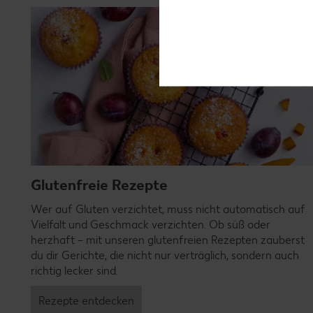
Glutenfreie Rezepte
Wer auf Gluten verzichtet, muss nicht automatisch auf
Vielfalt und Geschmack verzichten. Ob süß oder
herzhaft – mit unseren glutenfreien Rezepten zauberst
du dir Gerichte, die nicht nur verträglich, sondern auch
richtig lecker sind.
Rezepte entdecken