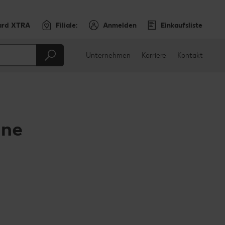
ard XTRA
Filiale:
Anmelden
Einkaufsliste
Unternehmen
Karriere
Kontakt
nne
en
teilen
sApp teilen