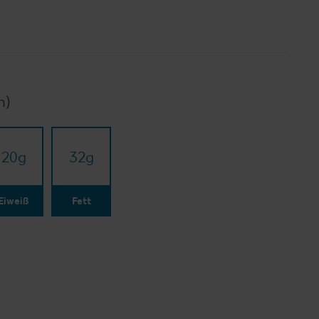
n)
20
g
32
g
Eiweiß
Fett