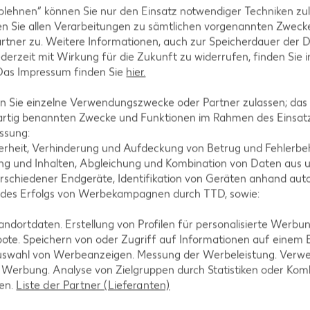
blehnen“ können Sie nur den Einsatz notwendiger Techniken zul
n Sie allen Verarbeitungen zu sämtlichen vorgenannten Zweck
ezepte
Muffin-Rezepte
rtner zu. Weitere Informationen, auch zur Speicherdauer der 
jederzeit mit Wirkung für die Zukunft zu widerrufen, finden Sie 
-Rezepte
Apfelkuchen-Rezepte
 Das Impressum finden Sie
hier.
Rezepte
Schokokuchen-Rezepte
 Sie einzelne Verwendungszwecke oder Partner zulassen; das g
ezepte
Torten-Rezepte
artig benannten Zwecke und Funktionen im Rahmen des Einsatz
l-Rezepte
Eis-Rezepte
ssung:
erheit, Verhinderung und Aufdeckung von Betrug und Fehlerbeh
ezepte
Pfannkuchen-Rezepte
g und Inhalten, Abgleichung und Kombination von Daten aus u
zepte
Plätzchen-Rezepte
rschiedener Endgeräte, Identifikation von Geräten anhand aut
 des Erfolgs von Werbekampagnen durch TTD, sowie:
dortdaten. Erstellung von Profilen für personalisierte Werbu
ote. Speichern von oder Zugriff auf Informationen auf einem
uswahl von Werbeanzeigen. Messung der Werbeleistung. Verwe
r Werbung. Analyse von Zielgruppen durch Statistiken oder Ko
len.
Liste der Partner (Lieferanten)