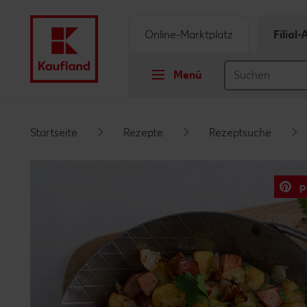
Online-Marktplatz
Filial
Menü
Springe zu
Startseite
Rezepte
Rezeptsuche
Hauptinhalt
p
Footer
Schwebender Seitenbereich