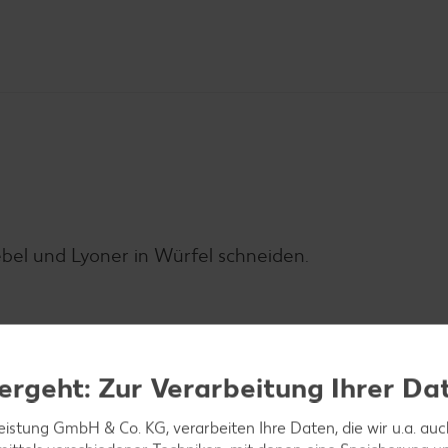
ebel und Lyoner in Würfel schneiden.
n knusprig braten. Zwiebelwürfel zufügen und anbrat
ergeht: Zur Verarbeitung Ihrer Da
lz und Pfeffer abschmecken.
leistung GmbH & Co. KG, verarbeiten Ihre Daten, die wir u.a. au