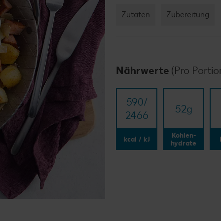
Zutaten
Zubereitung
Nährwerte
(Pro Portio
590/​
52
g
2466
Kohlen-
kcal / kJ
hydrate