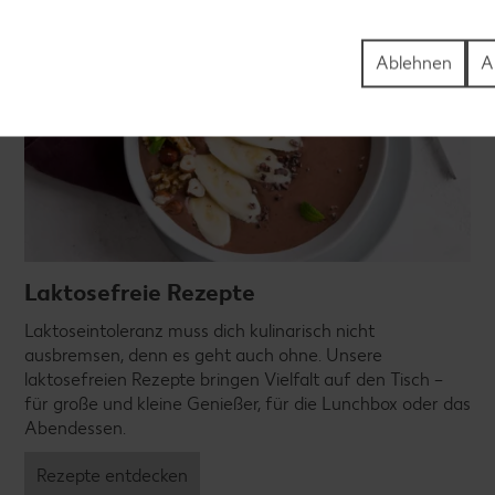
Ablehnen
A
Laktosefreie Rezepte
Laktoseintoleranz muss dich kulinarisch nicht
ausbremsen, denn es geht auch ohne. Unsere
laktosefreien Rezepte bringen Vielfalt auf den Tisch –
für große und kleine Genießer, für die Lunchbox oder das
Abendessen.
Rezepte entdecken