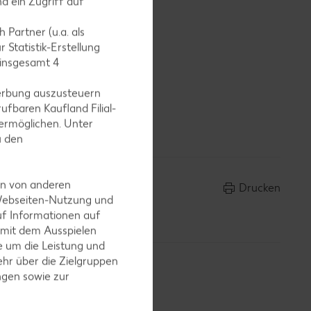
d ein Zugriff auf
 Partner (u.a. als
 Statistik-Erstellung
 insgesamt
4
erbung auszusteuern
ufbaren Kaufland Filial-
ermöglichen. Unter
u den
en von anderen
Drucken
 Webseiten-Nutzung und
uf Informationen auf
 mit dem Ausspielen
 um die Leistung und
hr über die Zielgruppen
ngen sowie zur