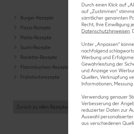
Durch einen Klick auf „A
auf „Zustimmen“ stimme
Burger-Rezepte
Salat-R
sämtlicher genannten Pa
Recht, Ihre Einwilligung 
Pizza-Rezepte
Spargel
Datenschutzhinweisen
.
Pasta-Rezepte
Fleisch-
Unter „Anpassen“ können
Sushi-Rezepte
Fisch-R
nachfolgend schlagwort
Raclette-Rezepte
Geflüge
Werbung und Erfolgsme
Gewährleistung der Sich
Flammkuchen-Rezepte
Lamm-R
und Anzeige von Werbun
Frühstücksrezepte
Grill-Re
Quellen, Verknüpfung ve
Informationen, Messung
Verwendung genauer Stan
Verbesserung der Angeb
Zurück zu allen Rezepten
reduzierter Daten zur A
Auswahl personalisierte
aus verschiedenen Quel