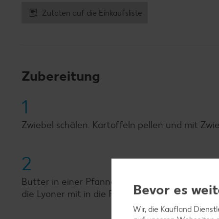
Zutaten auf die Einkaufsliste
Zubereitung
1
Zwiebel schälen. Kartoffeln pellen und mit Zwi
2
Butter in einer Pfanne erhitzen und Kartoffel
Bevor es weit
die Lyoner mit in die Pfanne geben und mit Sa
Wir, die Kaufland Dienst