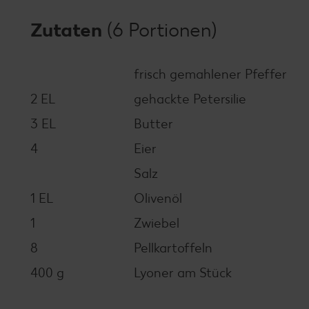
Zutaten
(6 Portionen)
frisch gemahlener Pfeffer
2 EL
gehackte Petersilie
3 EL
Butter
4
Eier
Salz
1 EL
Olivenöl
1
Zwiebel
8
Pellkartoffeln
400 g
Lyoner am Stück