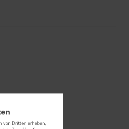
en, dann
ten
ch von Dritten erheben,