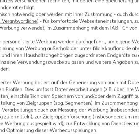
ittels verschiedener Techniken, mit denen eine Speicherung un
ndgerät erfolgt.
hnisch notwendig oder werden mit Ihrer Zustimmung - auch durch
n 4 Spiegeleier braten und salzen.
Verantwortliche
) - für komfortable Webseiteneinstellungen, zur
te Werbung verwendet; im Zusammenhang mit dem IAB TCF von
r personalisierte Werbung werden durchgeführt, um eigene W
ielung von Werbung außerhalb der unter filiale.kaufland.de abr
n und Ihren Haushaltsangehörigen zugeordneten Endgeräte zu 
n und mit Petersilie bestreut garnieren.
einzelne Verwendungszwecke zulassen und weitere Angaben z
nden.
isierter Werbung basiert auf der Generierung von auch mit Dat
n Profilen. Dies umfasst Datenverarbeitungen (z.B. über Ihre
ten) einschließlich dem Speichern von und/oder dem Zugriff a
stellung von Zielgruppen (sog. Segmenten). Im Zusammenhang
n Verarbeitungen auch zur Messung der Werbung (insbesondere
g zu ermitteln), zur Zielgruppenforschung (insbesondere um me
ie Werbung ausgespielt wird), zur Entwicklung von Dienstleistu
tegorien
und Optimierung dieser Werbeausspielungen.