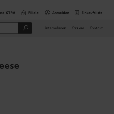
ard XTRA
Filiale:
Anmelden
Einkaufsliste
Unternehmen
Karriere
Kontakt
eese
en
teilen
sApp teilen