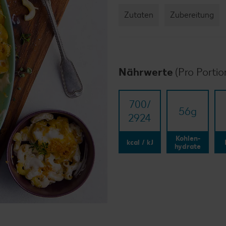
Zutaten
Zubereitung
Nährwerte
(Pro Portio
700/​
56
g
2924
Kohlen-
kcal / kJ
hydrate