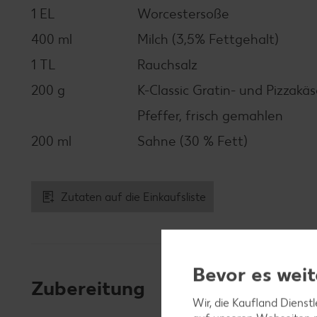
1 EL
Worcestersoße
400 ml
Milch (3,5% Fettgehalt)
1 TL
Rauchsalz
200 g
K-Classic Gratin- und Pizzakä
Pfeffer, frisch gemahlen
200 ml
Sahne (30 % Fett)
Zutaten auf die Einkaufsliste
Bevor es weit
Zubereitung
Wir, die Kaufland Dienst