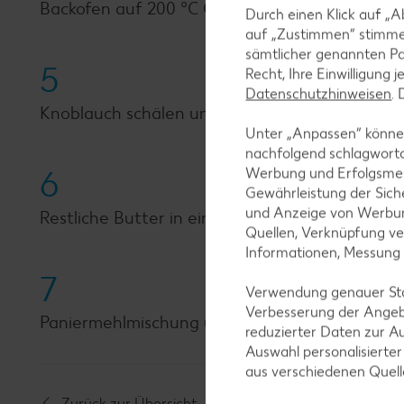
Backofen auf 200 °C Ober-/Unterhitze vorheiz
Durch einen Klick auf „A
auf „Zustimmen“ stimme
sämtlicher genannten Pa
5
Recht, Ihre Einwilligung 
Datenschutzhinweisen
.
Knoblauch schälen und zerdrücken.
Unter „Anpassen“ können
nachfolgend schlagwort
6
Werbung und Erfolgsme
Gewährleistung der Sich
und Anzeige von Werbun
Restliche Butter in einer Pfanne schmelzen, 
Quellen, Verknüpfung ve
Informationen, Messung
7
Verwendung genauer Stan
Verbesserung der Angeb
Paniermehlmischung über die Nudeln geben un
reduzierter Daten zur A
Auswahl personalisierte
aus verschiedenen Quel
Zurück zur Übersicht