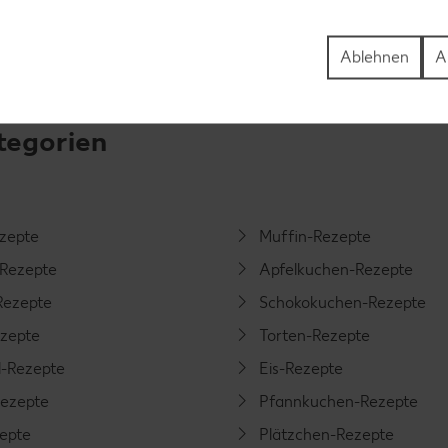
Ablehnen
A
tegorien
ezepte
Muffin-Rezepte
-Rezepte
Apfelkuchen-Rezepte
Rezepte
Schokokuchen-Rezepte
ezepte
Torten-Rezepte
l-Rezepte
Eis-Rezepte
ezepte
Pfannkuchen-Rezepte
zepte
Plätzchen-Rezepte