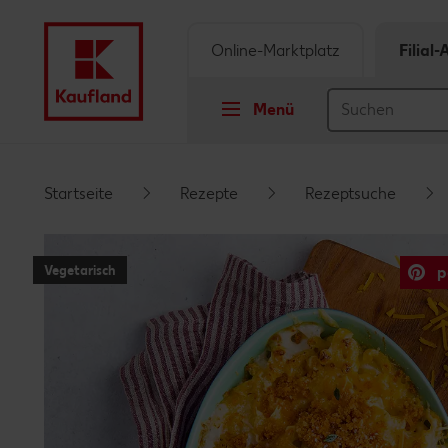
Online-Marktplatz
Filial
Menü
Springe zu
Startseite
Rezepte
Rezeptsuche
Hauptinhalt
Vegetarisch
p
Footer
Schwebender Seitenbereich