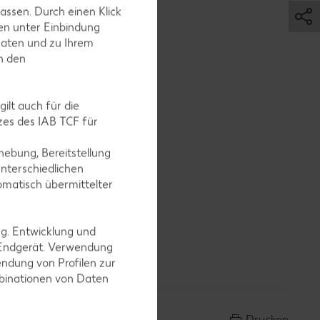
assen. Durch einen Klick
en unter Einbindung
Daten und zu Ihrem
in den
ilt auch für die
es des IAB TCF für
ebung, Bereitstellung
nterschiedlichen
omatisch übermittelter
ng. Entwicklung und
 Endgerät. Verwendung
n geben.
ndung von Profilen zur
mbinationen von Daten
Drucken