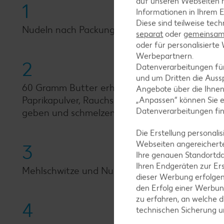
auf unseren Webseiten m
1
Informationen in Ihrem E
Diese sind teilweise tec
Nudeln nach Packungsanweisung in Salzwasser
separat
oder
gemeinsam 
oder für personalisier
Werbepartnern.
2
Datenverarbeitungen fü
und um Dritten die Aussp
60 Gramm Butter erhitzen und Mehl darin ansc
Angebote über die Ihne
Paprikapulver, Rauchsalz, Pfeffer und Worceste
„Anpassen“ können Sie 
Datenverarbeitungen fi
geben und schmelzen lassen.
Die Erstellung personal
Webseiten angereicherte
3
Ihre genauen Standortda
Ihren Endgeräten zur Er
Mehlschwitze und Nudeln in einer Auflaufform
dieser Werbung erfolge
den Erfolg einer Werbun
zu erfahren, an welche d
4
technischen Sicherung 