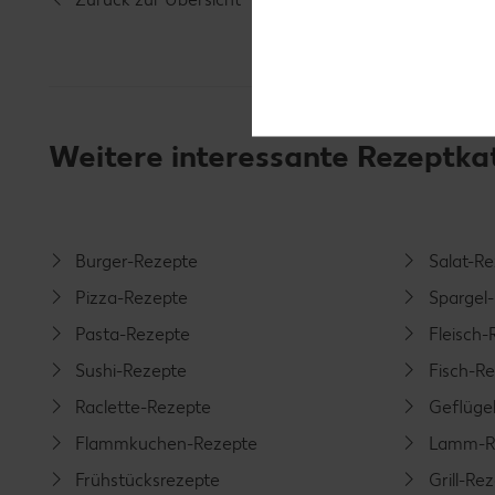
Weitere interessante Rezeptka
Burger-Rezepte
Salat-R
Pizza-Rezepte
Spargel
Pasta-Rezepte
Fleisch-
Sushi-Rezepte
Fisch-R
Raclette-Rezepte
Geflüge
Flammkuchen-Rezepte
Lamm-R
Frühstücksrezepte
Grill-Re