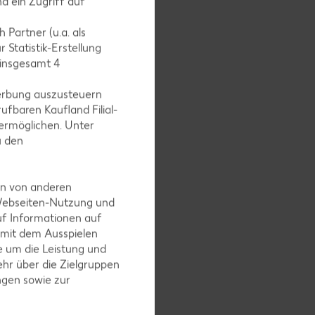
d ein Zugriff auf
 Partner (u.a. als
 Statistik-Erstellung
 insgesamt
4
erbung auszusteuern
ufbaren Kaufland Filial-
it Senf,
ermöglichen. Unter
itze
u den
en von anderen
 Webseiten-Nutzung und
uf Informationen auf
 mit dem Ausspielen
 um die Leistung und
hr über die Zielgruppen
ngen sowie zur