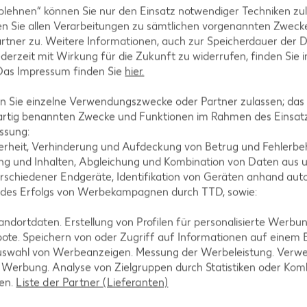
en.
blehnen“ können Sie nur den Einsatz notwendiger Techniken zul
n Sie allen Verarbeitungen zu sämtlichen vorgenannten Zweck
rtner zu. Weitere Informationen, auch zur Speicherdauer der 
jederzeit mit Wirkung für die Zukunft zu widerrufen, finden Sie 
 Das Impressum finden Sie
hier.
 Sie einzelne Verwendungszwecke oder Partner zulassen; das g
artig benannten Zwecke und Funktionen im Rahmen des Einsatz
ssung:
erheit, Verhinderung und Aufdeckung von Betrug und Fehlerbeh
g und Inhalten, Abgleichung und Kombination von Daten aus u
Paniermehl darin anbräunen und Knoblauch zufügen.
rschiedener Endgeräte, Identifikation von Geräten anhand aut
 des Erfolgs von Werbekampagnen durch TTD, sowie:
dortdaten. Erstellung von Profilen für personalisierte Werbu
ote. Speichern von oder Zugriff auf Informationen auf einem
d Mac and Cheese für circa 30 Minuten in den Ofe
uswahl von Werbeanzeigen. Messung der Werbeleistung. Verwe
r Werbung. Analyse von Zielgruppen durch Statistiken oder Ko
len.
Liste der Partner (Lieferanten)