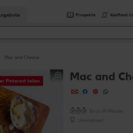
-Angebote
Prospekte
Kaufland C
Mac and Cheese
Mac and Ch
er Pinterest teilen
per E-Mail teilen
per Facebook teil
per Pinterest 
per What
Bis zu 60 Minuten
Unkompliziert