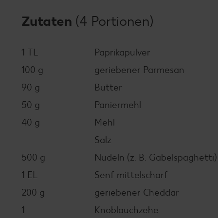
Zutaten
(4 Portionen)
1 TL
Paprikapulver
100 g
geriebener Parmesan
90 g
Butter
50 g
Paniermehl
40 g
Mehl
Salz
500 g
Nudeln (z. B. Gabelspaghetti)
1 EL
Senf mittelscharf
200 g
geriebener Cheddar
1
Knoblauchzehe