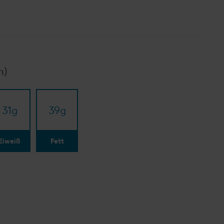
n)
31
g
39
g
Eiweiß
Fett