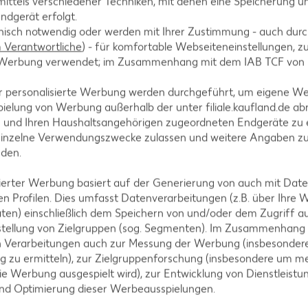
ittels verschiedener Techniken, mit denen eine Speicherung un
ndgerät erfolgt.
hnisch notwendig oder werden mit Ihrer Zustimmung - auch durch
 garen und abschütten.
Verantwortliche
) - für komfortable Webseiteneinstellungen, zur
te Werbung verwendet; im Zusammenhang mit dem IAB TCF von
r personalisierte Werbung werden durchgeführt, um eigene W
ielung von Werbung außerhalb der unter filiale.kaufland.de abr
hwitzen, Milch und Sahne zufügen und aufkochen. M
n und Ihren Haushaltsangehörigen zugeordneten Endgeräte zu 
rshire-Soße würzen. Alle Käsesorten in die Mehlschw
einzelne Verwendungszwecke zulassen und weitere Angaben z
nden.
isierter Werbung basiert auf der Generierung von auch mit Dat
n Profilen. Dies umfasst Datenverarbeitungen (z.B. über Ihre
ten) einschließlich dem Speichern von und/oder dem Zugriff a
stellung von Zielgruppen (sog. Segmenten). Im Zusammenhang
 vermischen.
n Verarbeitungen auch zur Messung der Werbung (insbesondere
g zu ermitteln), zur Zielgruppenforschung (insbesondere um me
ie Werbung ausgespielt wird), zur Entwicklung von Dienstleistu
und Optimierung dieser Werbeausspielungen.