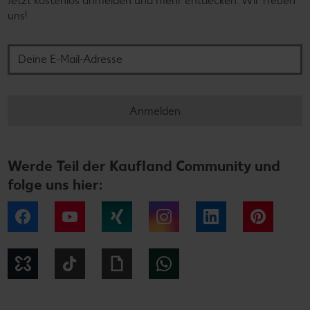
Jetzt kostenlos anmelden und mehr entdecken. Wir freuen
uns!
Deine E-Mail-Adresse
Anmelden
Werde Teil der Kaufland Community und
folge uns hier:
Facebook
YouTube
Xing
Instagram
LinkedIn
Pintere
Kununu
Tiktok
Giphy
WhatsApp