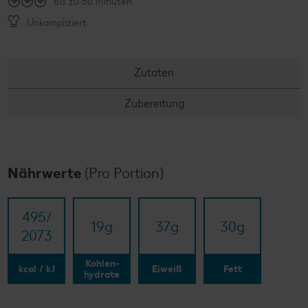
Bis zu 60 Minuten
Unkompliziert
Zutaten
Zubereitung
Nährwerte
(Pro Portion)
495/​
19
g
37
g
30
g
2073
Kohlen-
kcal / kJ
Eiweiß
Fett
hydrate