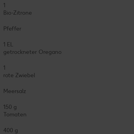
1
Bio-Zitrone
Pfeffer
1 EL
getrockneter Oregano
1
rote Zwiebel
Meersalz
150 g
Tomaten
400 g