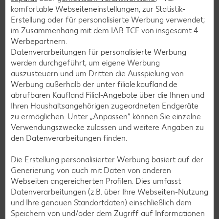
Geflügel-Rezepte
komfortable Webseiteneinstellungen, zur Statistik-
Erstellung oder für personalisierte Werbung verwendet;
Lamm-Rezepte
im Zusammenhang mit dem IAB TCF von insgesamt
4
Grill-Rezepte
Werbepartnern.
Datenverarbeitungen für personalisierte Werbung
werden durchgeführt, um eigene Werbung
Muffin-Rezepte
auszusteuern und um Dritten die Ausspielung von
Werbung außerhalb der unter filiale.kaufland.de
Apfelkuchen-Rezepte
abrufbaren Kaufland Filial-Angebote über die Ihnen und
Schokokuchen-Rezepte
Ihren Haushaltsangehörigen zugeordneten Endgeräte
zu ermöglichen. Unter „Anpassen“ können Sie einzelne
Torten-Rezepte
Verwendungszwecke zulassen und weitere Angaben zu
Eis-Rezepte
den Datenverarbeitungen finden.
Pfannkuchen-Rezepte
Die Erstellung personalisierter Werbung basiert auf der
Plätzchen-Rezepte
Generierung von auch mit Daten von anderen
Webseiten angereicherten Profilen. Dies umfasst
Datenverarbeitungen (z.B. über Ihre Webseiten-Nutzung
Smoothie-Rezepte
und Ihre genauen Standortdaten) einschließlich dem
Speichern von und/oder dem Zugriff auf Informationen
Bowle-Rezepte