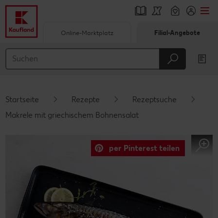
Online-Marktplatz
Filial-Angebote
Springe zu
Hauptinhalt
Footer
Startseite
Rezepte
Rezeptsuche
Schwebender Seitenbereich
Makrele mit griechischem Bohnensalat
per Pinterest teilen