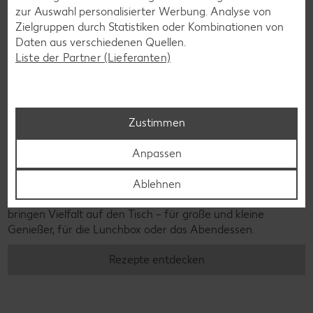
zur Auswahl personalisierter Werbung. Analyse von
Zielgruppen durch Statistiken oder Kombinationen von
Daten aus verschiedenen Quellen.
Liste der Partner (Lieferanten)
Zustimmen
Anpassen
Laktosefreie Rezepte
Laktoseintoleranz muss dich kulinarisch nicht ausbremsen,
Ablehnen
denn es geht auch ohne. Unsere laktosefreien Rezepte
bringen Vielfalt auf den Tisch – für große und kleine
Genießer, für die Lunchbox oder das Abendessen.
Rezepte entdecken