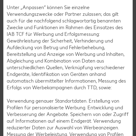
Unter „Anpassen“ können Sie einzelne
Verwendungszwecke oder Partner zulassen; das gilt
auch für die nachfolgend schlagwortartig benannten
Zwecke und Funktionen im Rahmen des Einsatzes des
IAB TCF für Werbung und Erfolgsmessung:
Gewährleistung der Sicherheit, Verhinderung und
Aufdeckung von Betrug und Fehlerbehebung,
Glutenfreie Rezepte
Bereitstellung und Anzeige von Werbung und Inhalten,
Abgleichung und Kombination von Daten aus
Wer auf Gluten verzichtet, muss nicht automatisch auf
unterschiedlichen Quellen, Verknüpfung verschiedener
Vielfalt und Geschmack verzichten. Ob süß oder herzhaft –
Endgeräte, Identifikation von Geräten anhand
mit unseren glutenfreien Rezepten zauberst du dir Gerichte,
automatisch übermittelter Informationen, Messung des
die nicht nur verträglich, sondern auch richtig lecker sind.
Erfolgs von Werbekampagnen durch TTD, sowie:
Rezepte entdecken
Verwendung genauer Standortdaten. Erstellung von
Profilen für personalisierte Werbung. Entwicklung und
Verbesserung der Angebote. Speichern von oder Zugriff
auf Informationen auf einem Endgerät. Verwendung
reduzierter Daten zur Auswahl von Werbeanzeigen.
Messung der Werbeleistung. Verwendung von Profilen